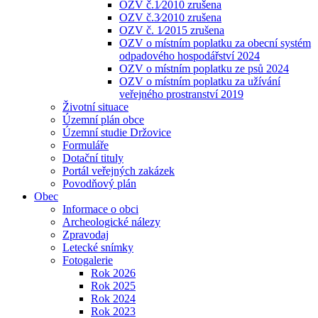
OZV č.1⁄2010 zrušena
OZV č.3⁄2010 zrušena
OZV č. 1⁄2015 zrušena
OZV o místním poplatku za obecní systém
odpadového hospodářství 2024
OZV o místním poplatku ze psů 2024
OZV o místním poplatku za užívání
veřejného prostranství 2019
Životní situace
Územní plán obce
Územní studie Držovice
Formuláře
Dotační tituly
Portál veřejných zakázek
Povodňový plán
Obec
Informace o obci
Archeologické nálezy
Zpravodaj
Letecké snímky
Fotogalerie
Rok 2026
Rok 2025
Rok 2024
Rok 2023