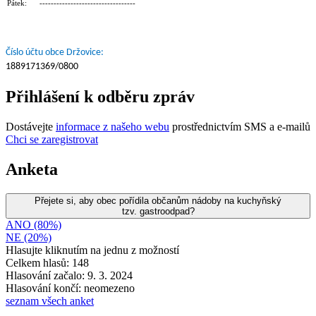
Pátek: ----------------------------------
Číslo účtu obce Držovice:
1889171369/0800
Přihlášení k odběru zpráv
Dostávejte
informace z našeho webu
prostřednictvím SMS a e-mailů
Chci se zaregistrovat
Anketa
Přejete si, aby obec pořídila občanům nádoby na kuchyňský
tzv. gastroodpad?
ANO (80%)
NE (20%)
Hlasujte kliknutím na jednu z možností
Celkem hlasů: 148
Hlasování začalo: 9. 3. 2024
Hlasování končí: neomezeno
seznam všech anket