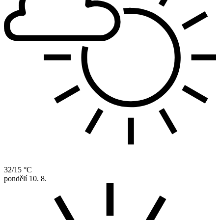
32/15 °C
pondělí
10. 8.