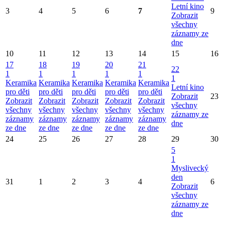
Letní kino
3
4
5
6
7
9
Zobrazit
všechny
záznamy ze
dne
10
11
12
13
14
15
16
17
18
19
20
21
22
1
1
1
1
1
1
Keramika
Keramika
Keramika
Keramika
Keramika
Letní kino
pro děti
pro děti
pro děti
pro děti
pro děti
Zobrazit
23
Zobrazit
Zobrazit
Zobrazit
Zobrazit
Zobrazit
všechny
všechny
všechny
všechny
všechny
všechny
záznamy ze
záznamy
záznamy
záznamy
záznamy
záznamy
dne
ze dne
ze dne
ze dne
ze dne
ze dne
24
25
26
27
28
29
30
5
1
Myslivecký
den
31
1
2
3
4
6
Zobrazit
všechny
záznamy ze
dne