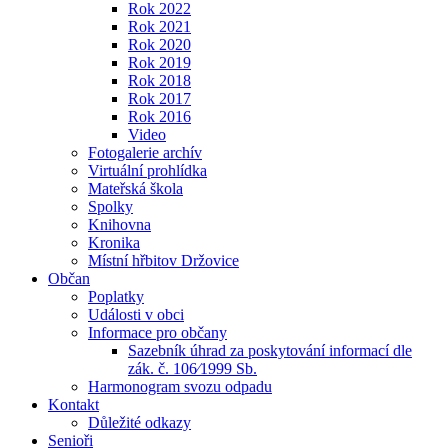
Rok 2022
Rok 2021
Rok 2020
Rok 2019
Rok 2018
Rok 2017
Rok 2016
Video
Fotogalerie archív
Virtuální prohlídka
Mateřská škola
Spolky
Knihovna
Kronika
Místní hřbitov Držovice
Občan
Poplatky
Události v obci
Informace pro občany
Sazebník úhrad za poskytování informací dle
zák. č. 106⁄1999 Sb.
Harmonogram svozu odpadu
Kontakt
Důležité odkazy
Senioři