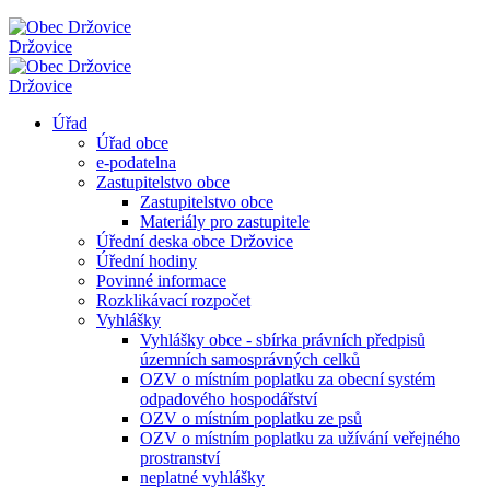
Držovice
Držovice
Úřad
Úřad obce
e-podatelna
Zastupitelstvo obce
Zastupitelstvo obce
Materiály pro zastupitele
Úřední deska obce Držovice
Úřední hodiny
Povinné informace
Rozklikávací rozpočet
Vyhlášky
Vyhlášky obce - sbírka právních předpisů
územních samosprávných celků
OZV o místním poplatku za obecní systém
odpadového hospodářství
OZV o místním poplatku ze psů
OZV o místním poplatku za užívání veřejného
prostranství
neplatné vyhlášky