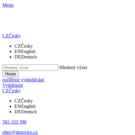
Menu
CZ
Česky
CZ
Česky
EN
English
DE
Deutsch
Hledaný výraz
Hledat
rozšířené vyhledávání
Vytisknout
CZ
Česky
CZ
Česky
EN
English
DE
Deutsch
582 333 398
obec@drzovice.cz