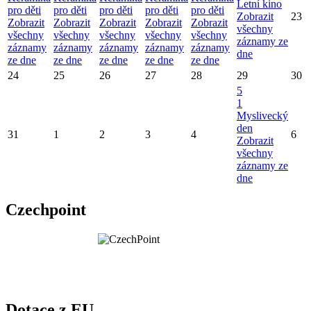
Letní kino
pro děti
pro děti
pro děti
pro děti
pro děti
Zobrazit
23
Zobrazit
Zobrazit
Zobrazit
Zobrazit
Zobrazit
všechny
všechny
všechny
všechny
všechny
všechny
záznamy ze
záznamy
záznamy
záznamy
záznamy
záznamy
dne
ze dne
ze dne
ze dne
ze dne
ze dne
24
25
26
27
28
29
30
5
1
Myslivecký
den
31
1
2
3
4
6
Zobrazit
všechny
záznamy ze
dne
Czechpoint
Dotace z EU