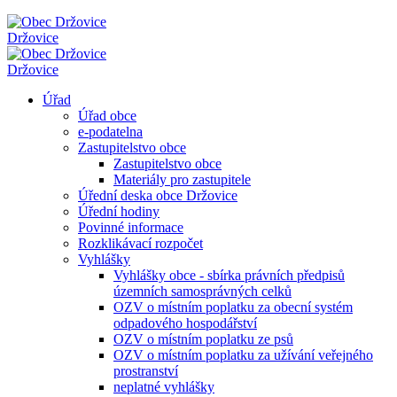
Držovice
Držovice
Úřad
Úřad obce
e-podatelna
Zastupitelstvo obce
Zastupitelstvo obce
Materiály pro zastupitele
Úřední deska obce Držovice
Úřední hodiny
Povinné informace
Rozklikávací rozpočet
Vyhlášky
Vyhlášky obce - sbírka právních předpisů
územních samosprávných celků
OZV o místním poplatku za obecní systém
odpadového hospodářství
OZV o místním poplatku ze psů
OZV o místním poplatku za užívání veřejného
prostranství
neplatné vyhlášky