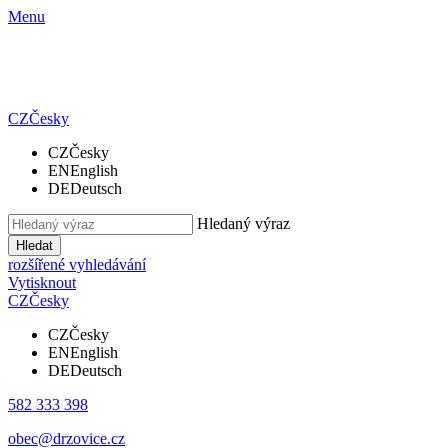
Menu
CZ
Česky
CZ
Česky
EN
English
DE
Deutsch
Hledaný výraz
Hledat
rozšířené vyhledávání
Vytisknout
CZ
Česky
CZ
Česky
EN
English
DE
Deutsch
582 333 398
obec@drzovice.cz