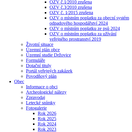
OZV č.1⁄2010 zrušena
OZV č.3⁄2010 zrušena
OZV č. 1⁄2015 zrušena
OZV o místním poplatku za obecní systém
odpadového hospodářství 2024
OZV o místním poplatku ze psů 2024
OZV o místním poplatku za užívání
veřejného prostranství 2019
Životní situace
Územní plán obce
Územní studie Držovice
Formuláře
Dotační tituly
Portál veřejných zakázek
Povodňový plán
Obec
Informace o obci
Archeologické nálezy
Zpravodaj
Letecké snímky
Fotogalerie
Rok 2026
Rok 2025
Rok 2024
Rok 2023