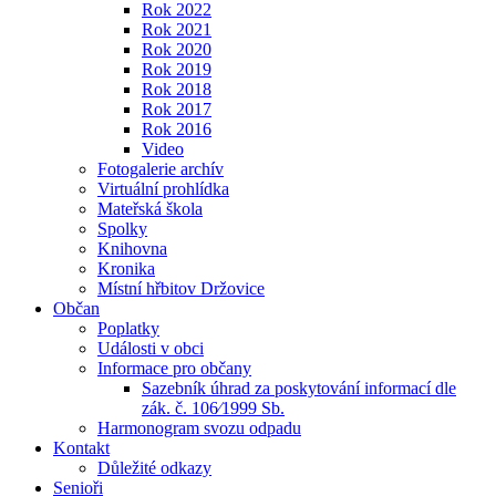
Rok 2022
Rok 2021
Rok 2020
Rok 2019
Rok 2018
Rok 2017
Rok 2016
Video
Fotogalerie archív
Virtuální prohlídka
Mateřská škola
Spolky
Knihovna
Kronika
Místní hřbitov Držovice
Občan
Poplatky
Události v obci
Informace pro občany
Sazebník úhrad za poskytování informací dle
zák. č. 106⁄1999 Sb.
Harmonogram svozu odpadu
Kontakt
Důležité odkazy
Senioři