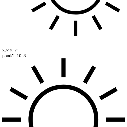
32/15 °C
pondělí
10. 8.