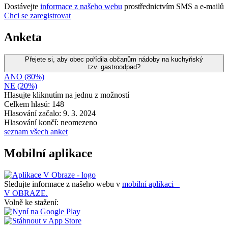
Dostávejte
informace z našeho webu
prostřednictvím SMS a e-mailů
Chci se zaregistrovat
Anketa
Přejete si, aby obec pořídila občanům nádoby na kuchyňský
tzv. gastroodpad?
ANO (80%)
NE (20%)
Hlasujte kliknutím na jednu z možností
Celkem hlasů: 148
Hlasování začalo: 9. 3. 2024
Hlasování končí: neomezeno
seznam všech anket
Mobilní aplikace
Sledujte informace z našeho webu v
mobilní aplikaci –
V OBRAZE.
Volně ke stažení: