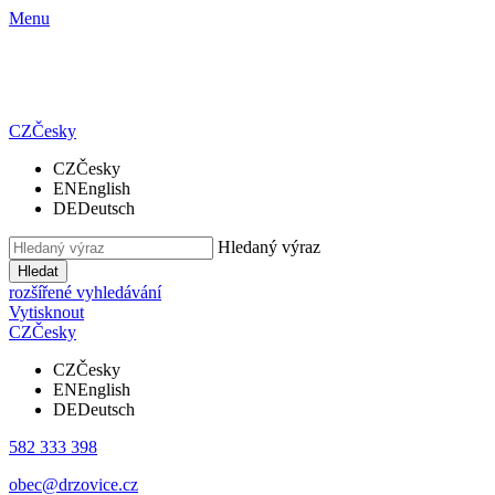
Menu
CZ
Česky
CZ
Česky
EN
English
DE
Deutsch
Hledaný výraz
Hledat
rozšířené vyhledávání
Vytisknout
CZ
Česky
CZ
Česky
EN
English
DE
Deutsch
582 333 398
obec@drzovice.cz