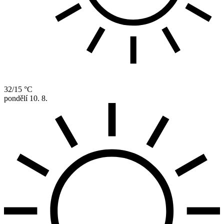
32/15 °C
pondělí
10. 8.