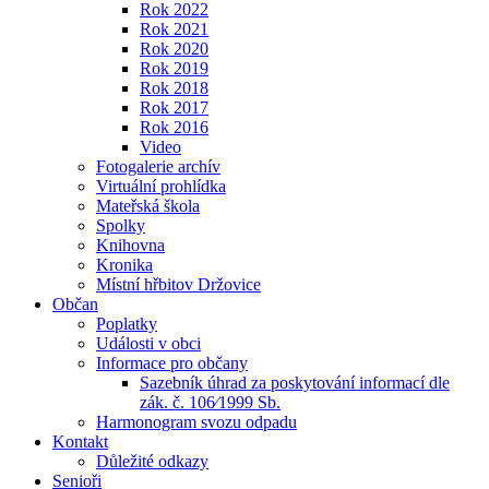
Rok 2022
Rok 2021
Rok 2020
Rok 2019
Rok 2018
Rok 2017
Rok 2016
Video
Fotogalerie archív
Virtuální prohlídka
Mateřská škola
Spolky
Knihovna
Kronika
Místní hřbitov Držovice
Občan
Poplatky
Události v obci
Informace pro občany
Sazebník úhrad za poskytování informací dle
zák. č. 106⁄1999 Sb.
Harmonogram svozu odpadu
Kontakt
Důležité odkazy
Senioři