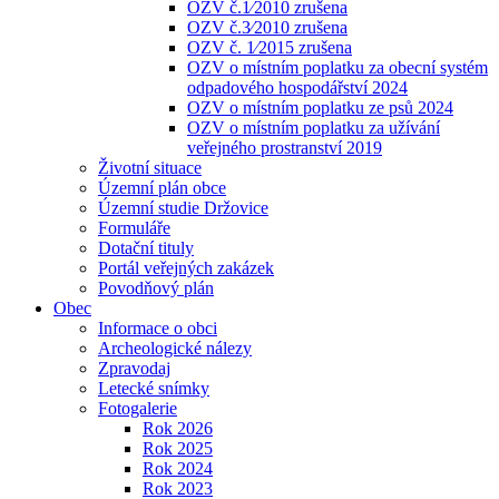
OZV č.1⁄2010 zrušena
OZV č.3⁄2010 zrušena
OZV č. 1⁄2015 zrušena
OZV o místním poplatku za obecní systém
odpadového hospodářství 2024
OZV o místním poplatku ze psů 2024
OZV o místním poplatku za užívání
veřejného prostranství 2019
Životní situace
Územní plán obce
Územní studie Držovice
Formuláře
Dotační tituly
Portál veřejných zakázek
Povodňový plán
Obec
Informace o obci
Archeologické nálezy
Zpravodaj
Letecké snímky
Fotogalerie
Rok 2026
Rok 2025
Rok 2024
Rok 2023