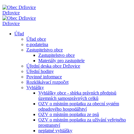
Držovice
Držovice
Úřad
Úřad obce
e-podatelna
Zastupitelstvo obce
Zastupitelstvo obce
Materiály pro zastupitele
Úřední deska obce Držovice
Úřední hodiny
Povinné informace
Rozklikávací rozpočet
Vyhlášky
Vyhlášky obce - sbírka právních předpisů
územních samosprávných celků
OZV o místním poplatku za obecní systém
odpadového hospodářství
OZV o místním poplatku ze psů
OZV o místním poplatku za užívání veřejného
prostranství
neplatné vyhlášky