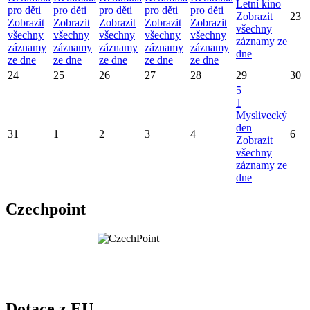
Letní kino
pro děti
pro děti
pro děti
pro děti
pro děti
Zobrazit
23
Zobrazit
Zobrazit
Zobrazit
Zobrazit
Zobrazit
všechny
všechny
všechny
všechny
všechny
všechny
záznamy ze
záznamy
záznamy
záznamy
záznamy
záznamy
dne
ze dne
ze dne
ze dne
ze dne
ze dne
24
25
26
27
28
29
30
5
1
Myslivecký
den
31
1
2
3
4
6
Zobrazit
všechny
záznamy ze
dne
Czechpoint
Dotace z EU