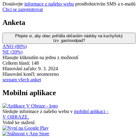
Dostávejte
informace z našeho webu
prostřednictvím SMS a e-mailů
Chci se zaregistrovat
Anketa
Přejete si, aby obec pořídila občanům nádoby na kuchyňský
tzv. gastroodpad?
ANO (80%)
NE (20%)
Hlasujte kliknutím na jednu z možností
Celkem hlasů: 148
Hlasování začalo: 9. 3. 2024
Hlasování končí: neomezeno
seznam všech anket
Mobilní aplikace
Sledujte informace z našeho webu v
mobilní aplikaci –
V OBRAZE.
Volně ke stažení: