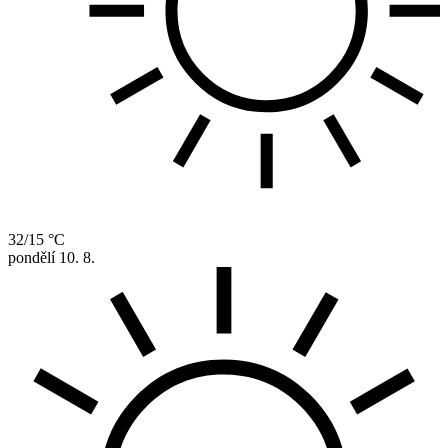
32/15 °C
pondělí
10. 8.