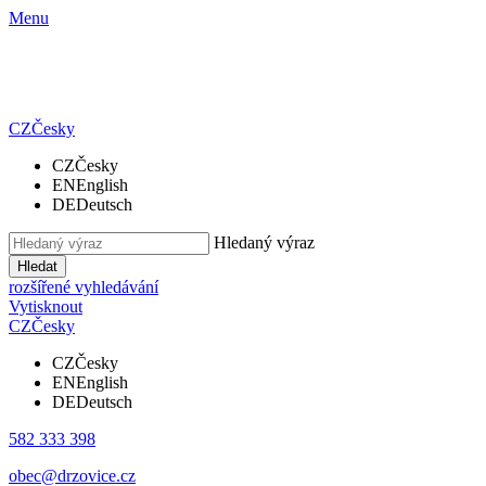
Menu
CZ
Česky
CZ
Česky
EN
English
DE
Deutsch
Hledaný výraz
Hledat
rozšířené vyhledávání
Vytisknout
CZ
Česky
CZ
Česky
EN
English
DE
Deutsch
582 333 398
obec@drzovice.cz