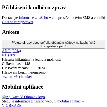
Přihlášení k odběru zpráv
Dostávejte
informace z našeho webu
prostřednictvím SMS a e-mailů
Chci se zaregistrovat
Anketa
Přejete si, aby obec pořídila občanům nádoby na kuchyňský
tzv. gastroodpad?
ANO (80%)
NE (20%)
Hlasujte kliknutím na jednu z možností
Celkem hlasů: 148
Hlasování začalo: 9. 3. 2024
Hlasování končí: neomezeno
seznam všech anket
Mobilní aplikace
Sledujte informace z našeho webu v
mobilní aplikaci –
V OBRAZE.