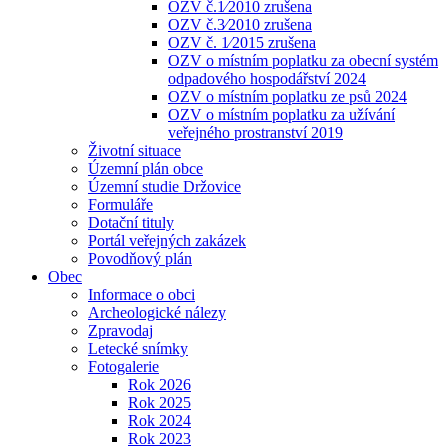
OZV č.1⁄2010 zrušena
OZV č.3⁄2010 zrušena
OZV č. 1⁄2015 zrušena
OZV o místním poplatku za obecní systém
odpadového hospodářství 2024
OZV o místním poplatku ze psů 2024
OZV o místním poplatku za užívání
veřejného prostranství 2019
Životní situace
Územní plán obce
Územní studie Držovice
Formuláře
Dotační tituly
Portál veřejných zakázek
Povodňový plán
Obec
Informace o obci
Archeologické nálezy
Zpravodaj
Letecké snímky
Fotogalerie
Rok 2026
Rok 2025
Rok 2024
Rok 2023