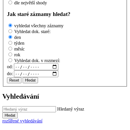
dle největší shody
Jak staré záznamy hledat?
vyhledat všechny záznamy
Vyhledat dok. staré:
den
týden
měsíc
rok
Vyhledat dok. v rozmezí:
od:
do:
Reset
Hledat
Vyhledávání
Hledaný výraz
Hledat
rozšířené vyhledávání