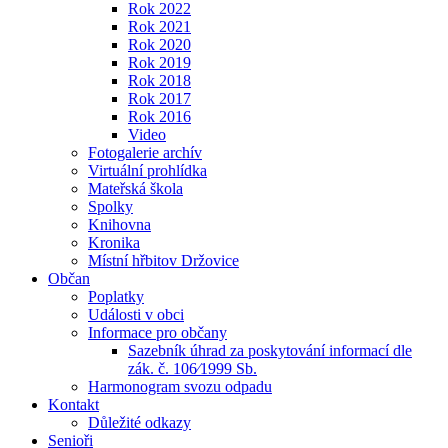
Rok 2022
Rok 2021
Rok 2020
Rok 2019
Rok 2018
Rok 2017
Rok 2016
Video
Fotogalerie archív
Virtuální prohlídka
Mateřská škola
Spolky
Knihovna
Kronika
Místní hřbitov Držovice
Občan
Poplatky
Události v obci
Informace pro občany
Sazebník úhrad za poskytování informací dle
zák. č. 106⁄1999 Sb.
Harmonogram svozu odpadu
Kontakt
Důležité odkazy
Senioři