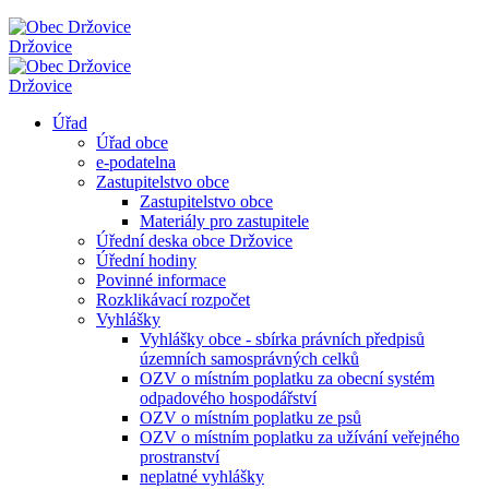
Držovice
Držovice
Úřad
Úřad obce
e-podatelna
Zastupitelstvo obce
Zastupitelstvo obce
Materiály pro zastupitele
Úřední deska obce Držovice
Úřední hodiny
Povinné informace
Rozklikávací rozpočet
Vyhlášky
Vyhlášky obce - sbírka právních předpisů
územních samosprávných celků
OZV o místním poplatku za obecní systém
odpadového hospodářství
OZV o místním poplatku ze psů
OZV o místním poplatku za užívání veřejného
prostranství
neplatné vyhlášky