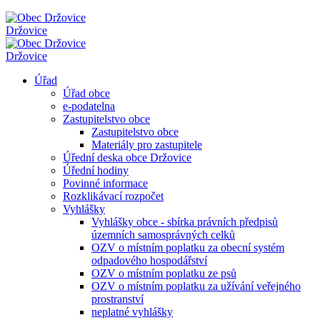
Držovice
Držovice
Úřad
Úřad obce
e-podatelna
Zastupitelstvo obce
Zastupitelstvo obce
Materiály pro zastupitele
Úřední deska obce Držovice
Úřední hodiny
Povinné informace
Rozklikávací rozpočet
Vyhlášky
Vyhlášky obce - sbírka právních předpisů
územních samosprávných celků
OZV o místním poplatku za obecní systém
odpadového hospodářství
OZV o místním poplatku ze psů
OZV o místním poplatku za užívání veřejného
prostranství
neplatné vyhlášky