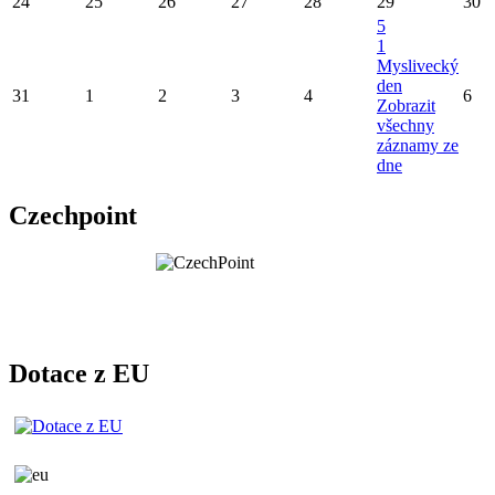
24
25
26
27
28
29
30
5
1
Myslivecký
den
31
1
2
3
4
6
Zobrazit
všechny
záznamy ze
dne
Czechpoint
Dotace z EU