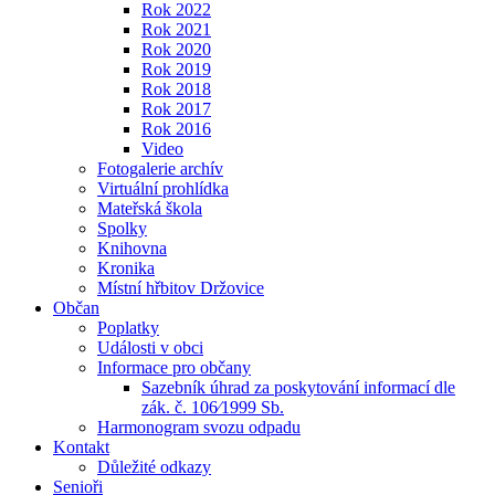
Rok 2022
Rok 2021
Rok 2020
Rok 2019
Rok 2018
Rok 2017
Rok 2016
Video
Fotogalerie archív
Virtuální prohlídka
Mateřská škola
Spolky
Knihovna
Kronika
Místní hřbitov Držovice
Občan
Poplatky
Události v obci
Informace pro občany
Sazebník úhrad za poskytování informací dle
zák. č. 106⁄1999 Sb.
Harmonogram svozu odpadu
Kontakt
Důležité odkazy
Senioři