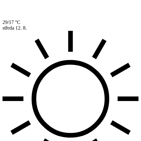
29/17 °C
středa
12. 8.