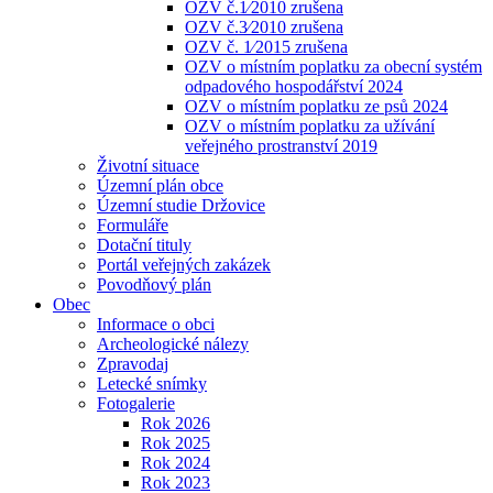
OZV č.1⁄2010 zrušena
OZV č.3⁄2010 zrušena
OZV č. 1⁄2015 zrušena
OZV o místním poplatku za obecní systém
odpadového hospodářství 2024
OZV o místním poplatku ze psů 2024
OZV o místním poplatku za užívání
veřejného prostranství 2019
Životní situace
Územní plán obce
Územní studie Držovice
Formuláře
Dotační tituly
Portál veřejných zakázek
Povodňový plán
Obec
Informace o obci
Archeologické nálezy
Zpravodaj
Letecké snímky
Fotogalerie
Rok 2026
Rok 2025
Rok 2024
Rok 2023