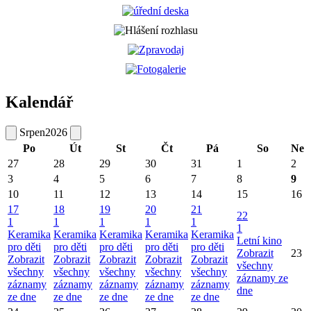
Kalendář
Srpen
2026
Po
Út
St
Čt
Pá
So
Ne
27
28
29
30
31
1
2
3
4
5
6
7
8
9
10
11
12
13
14
15
16
17
18
19
20
21
22
1
1
1
1
1
1
Keramika
Keramika
Keramika
Keramika
Keramika
Letní kino
pro děti
pro děti
pro děti
pro děti
pro děti
Zobrazit
23
Zobrazit
Zobrazit
Zobrazit
Zobrazit
Zobrazit
všechny
všechny
všechny
všechny
všechny
všechny
záznamy ze
záznamy
záznamy
záznamy
záznamy
záznamy
dne
ze dne
ze dne
ze dne
ze dne
ze dne