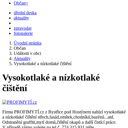
Občan+
úřední deska
aktuality
zpravodaj
fotogalerie
Úvodní stránka
Občan
Události v obci
Aktuality
Vysokotlaké a nízkotlaké čištění
Vysokotlaké a nízkotlaké
čištění
Firma PROFIMYTÍ.cz z Bystřice pod Hostýnem nabízí vysokotlaké
a nízkotlaké čištění střech,fasád,omítek,chodníků,bazénů...atd.
Odstranění graffiti,mytí domů,čištění okapů a další čistící práce.
V případě zájmu volejte na tel.č. 774 315 931,pište