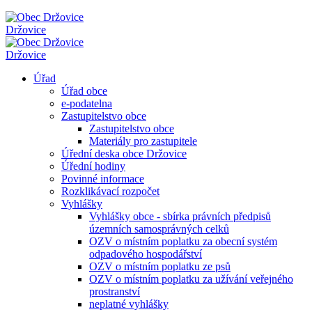
Držovice
Držovice
Úřad
Úřad obce
e-podatelna
Zastupitelstvo obce
Zastupitelstvo obce
Materiály pro zastupitele
Úřední deska obce Držovice
Úřední hodiny
Povinné informace
Rozklikávací rozpočet
Vyhlášky
Vyhlášky obce - sbírka právních předpisů
územních samosprávných celků
OZV o místním poplatku za obecní systém
odpadového hospodářství
OZV o místním poplatku ze psů
OZV o místním poplatku za užívání veřejného
prostranství
neplatné vyhlášky