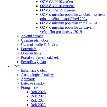
OZV č.1⁄2010 zrušena
OZV č.3⁄2010 zrušena
OZV č. 1⁄2015 zrušena
OZV o místním poplatku za obecní systém
odpadového hospodářství 2024
OZV o místním poplatku ze psů 2024
OZV o místním poplatku za užívání
veřejného prostranství 2019
Životní situace
Územní plán obce
Územní studie Držovice
Formuláře
Dotační tituly
Portál veřejných zakázek
Povodňový plán
Obec
Informace o obci
Archeologické nálezy
Zpravodaj
Letecké snímky
Fotogalerie
Rok 2026
Rok 2025
Rok 2024
Rok 2023