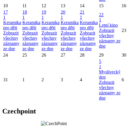
10
11
12
13
14
15
16
17
18
19
20
21
22
1
1
1
1
1
1
Keramika
Keramika
Keramika
Keramika
Keramika
Letní kino
pro děti
pro děti
pro děti
pro děti
pro děti
Zobrazit
23
Zobrazit
Zobrazit
Zobrazit
Zobrazit
Zobrazit
všechny
všechny
všechny
všechny
všechny
všechny
záznamy ze
záznamy
záznamy
záznamy
záznamy
záznamy
dne
ze dne
ze dne
ze dne
ze dne
ze dne
24
25
26
27
28
29
30
5
1
Myslivecký
den
31
1
2
3
4
6
Zobrazit
všechny
záznamy ze
dne
Czechpoint