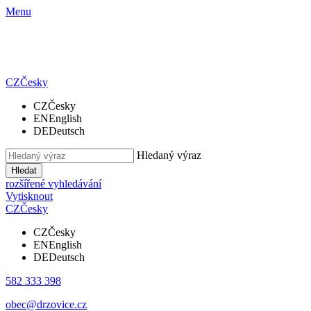
Menu
CZ
Česky
CZ
Česky
EN
English
DE
Deutsch
Hledaný výraz
Hledat
rozšířené vyhledávání
Vytisknout
CZ
Česky
CZ
Česky
EN
English
DE
Deutsch
582 333 398
obec@drzovice.cz