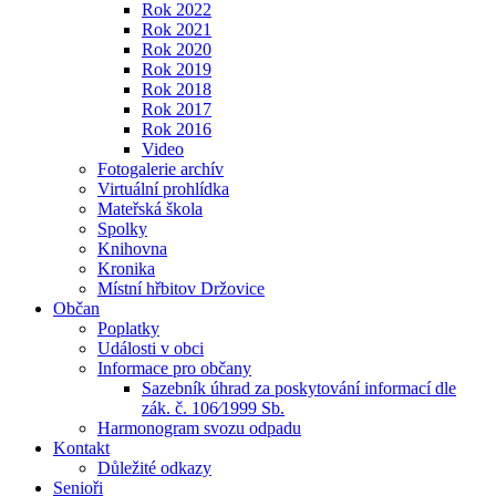
Rok 2022
Rok 2021
Rok 2020
Rok 2019
Rok 2018
Rok 2017
Rok 2016
Video
Fotogalerie archív
Virtuální prohlídka
Mateřská škola
Spolky
Knihovna
Kronika
Místní hřbitov Držovice
Občan
Poplatky
Události v obci
Informace pro občany
Sazebník úhrad za poskytování informací dle
zák. č. 106⁄1999 Sb.
Harmonogram svozu odpadu
Kontakt
Důležité odkazy
Senioři