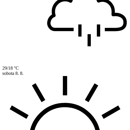
29/18 °C
sobota
8. 8.