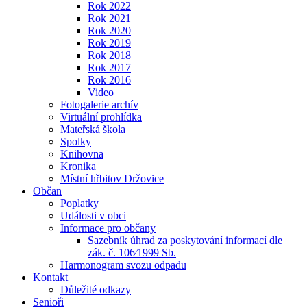
Rok 2022
Rok 2021
Rok 2020
Rok 2019
Rok 2018
Rok 2017
Rok 2016
Video
Fotogalerie archív
Virtuální prohlídka
Mateřská škola
Spolky
Knihovna
Kronika
Místní hřbitov Držovice
Občan
Poplatky
Události v obci
Informace pro občany
Sazebník úhrad za poskytování informací dle
zák. č. 106⁄1999 Sb.
Harmonogram svozu odpadu
Kontakt
Důležité odkazy
Senioři