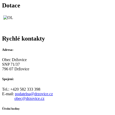
Dotace
Rychlé kontakty
Adresa:
Obec Držovice
SNP 71/37
796 07 Držovice
Spojení:
Tel.: +420 582 333 398
E-mail:
podatelna@drzovice.cz
obec@drzovice.cz
Úřední hodiny