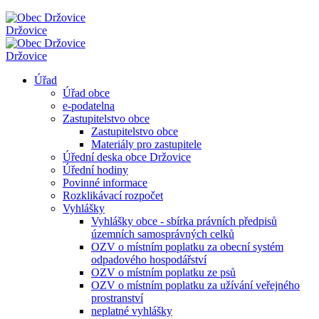
Držovice
Držovice
Úřad
Úřad obce
e-podatelna
Zastupitelstvo obce
Zastupitelstvo obce
Materiály pro zastupitele
Úřední deska obce Držovice
Úřední hodiny
Povinné informace
Rozklikávací rozpočet
Vyhlášky
Vyhlášky obce - sbírka právních předpisů
územních samosprávných celků
OZV o místním poplatku za obecní systém
odpadového hospodářství
OZV o místním poplatku ze psů
OZV o místním poplatku za užívání veřejného
prostranství
neplatné vyhlášky