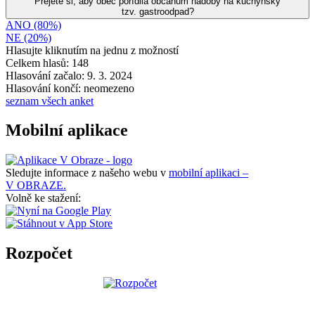
Přejete si, aby obec pořídila občanům nádoby na kuchyňský
tzv. gastroodpad?
ANO (80%)
NE (20%)
Hlasujte kliknutím na jednu z možností
Celkem hlasů: 148
Hlasování začalo: 9. 3. 2024
Hlasování končí: neomezeno
seznam všech anket
Mobilní aplikace
Sledujte informace z našeho webu v
mobilní aplikaci –
V OBRAZE.
Volně ke stažení:
Rozpočet