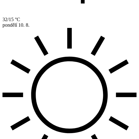
32/15 °C
pondělí
10. 8.