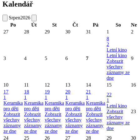
Kalendář
Srpen
2026
Po
Út
St
Čt
Pá
So
Ne
27
28
29
30
31
1
2
8
2
Letní kino
Letní kino
3
4
5
6
7
9
Zobrazit
všechny
záznamy ze
dne
10
11
12
13
14
15
16
17
18
19
20
21
22
1
1
1
1
1
1
Keramika
Keramika
Keramika
Keramika
Keramika
Letní kino
pro děti
pro děti
pro děti
pro děti
pro děti
Zobrazit
23
Zobrazit
Zobrazit
Zobrazit
Zobrazit
Zobrazit
všechny
všechny
všechny
všechny
všechny
všechny
záznamy ze
záznamy
záznamy
záznamy
záznamy
záznamy
dne
ze dne
ze dne
ze dne
ze dne
ze dne
24
25
26
27
28
29
30