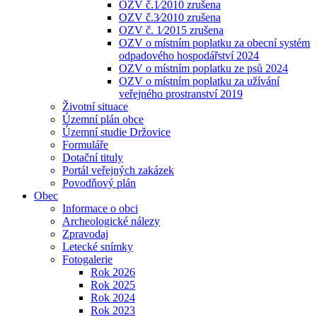
OZV č.1⁄2010 zrušena
OZV č.3⁄2010 zrušena
OZV č. 1⁄2015 zrušena
OZV o místním poplatku za obecní systém
odpadového hospodářství 2024
OZV o místním poplatku ze psů 2024
OZV o místním poplatku za užívání
veřejného prostranství 2019
Životní situace
Územní plán obce
Územní studie Držovice
Formuláře
Dotační tituly
Portál veřejných zakázek
Povodňový plán
Obec
Informace o obci
Archeologické nálezy
Zpravodaj
Letecké snímky
Fotogalerie
Rok 2026
Rok 2025
Rok 2024
Rok 2023