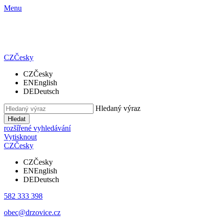
Menu
CZ
Česky
CZ
Česky
EN
English
DE
Deutsch
Hledaný výraz
Hledat
rozšířené vyhledávání
Vytisknout
CZ
Česky
CZ
Česky
EN
English
DE
Deutsch
582 333 398
obec@drzovice.cz