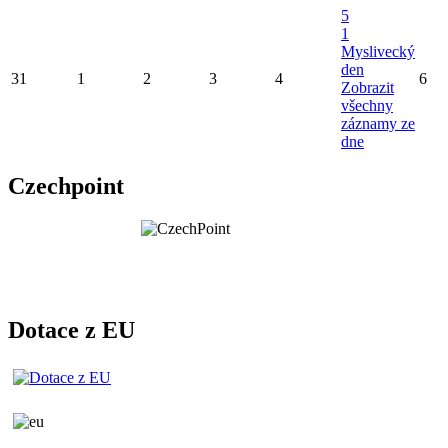
5
1
Myslivecký
den
31
1
2
3
4
6
Zobrazit
všechny
záznamy ze
dne
Czechpoint
Dotace z EU