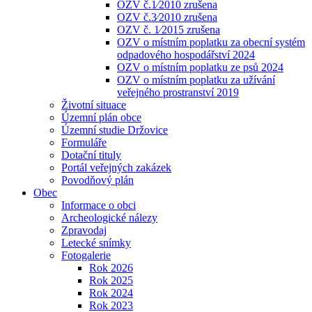
OZV č.1⁄2010 zrušena
OZV č.3⁄2010 zrušena
OZV č. 1⁄2015 zrušena
OZV o místním poplatku za obecní systém
odpadového hospodářství 2024
OZV o místním poplatku ze psů 2024
OZV o místním poplatku za užívání
veřejného prostranství 2019
Životní situace
Územní plán obce
Územní studie Držovice
Formuláře
Dotační tituly
Portál veřejných zakázek
Povodňový plán
Obec
Informace o obci
Archeologické nálezy
Zpravodaj
Letecké snímky
Fotogalerie
Rok 2026
Rok 2025
Rok 2024
Rok 2023