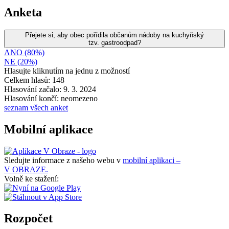
Anketa
Přejete si, aby obec pořídila občanům nádoby na kuchyňský
tzv. gastroodpad?
ANO (80%)
NE (20%)
Hlasujte kliknutím na jednu z možností
Celkem hlasů: 148
Hlasování začalo: 9. 3. 2024
Hlasování končí: neomezeno
seznam všech anket
Mobilní aplikace
Sledujte informace z našeho webu v
mobilní aplikaci –
V OBRAZE.
Volně ke stažení:
Rozpočet