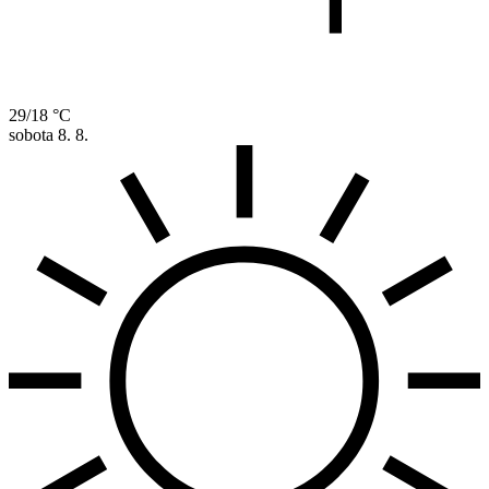
29/18 °C
sobota
8. 8.