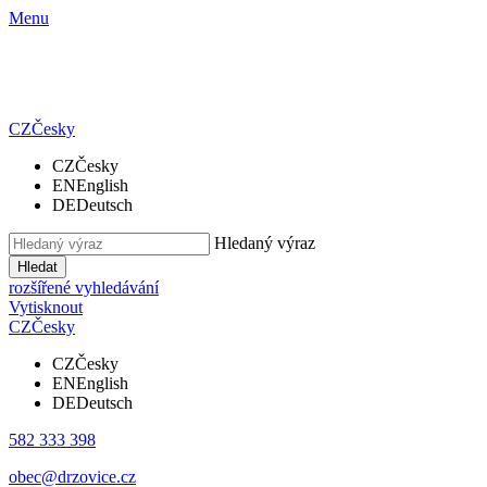
Menu
CZ
Česky
CZ
Česky
EN
English
DE
Deutsch
Hledaný výraz
Hledat
rozšířené vyhledávání
Vytisknout
CZ
Česky
CZ
Česky
EN
English
DE
Deutsch
582 333 398
obec@drzovice.cz