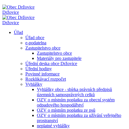
Držovice
Držovice
Úřad
Úřad obce
e-podatelna
Zastupitelstvo obce
Zastupitelstvo obce
Materiály pro zastupitele
Úřední deska obce Držovice
Úřední hodiny
Povinné informace
Rozklikávací rozpočet
Vyhlášky
Vyhlášky obce - sbírka právních předpisů
územních samosprávných celků
OZV o místním poplatku za obecní systém
odpadového hospodářství
OZV o místním poplatku ze psů
OZV o místním poplatku za užívání veřejného
prostranství
neplatné vyhlášky