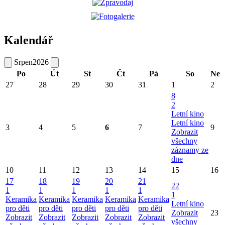
Kalendář
Srpen
2026
Po
Út
St
Čt
Pá
So
Ne
27
28
29
30
31
1
2
8
2
Letní kino
Letní kino
3
4
5
6
7
9
Zobrazit
všechny
záznamy ze
dne
10
11
12
13
14
15
16
17
18
19
20
21
22
1
1
1
1
1
1
Keramika
Keramika
Keramika
Keramika
Keramika
Letní kino
pro děti
pro děti
pro děti
pro děti
pro děti
Zobrazit
23
Zobrazit
Zobrazit
Zobrazit
Zobrazit
Zobrazit
všechny