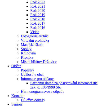
Rok 2022
Rok 2021
Rok 2020
Rok 2019
Rok 2018
Rok 2017
Rok 2016
Video
Fotogalerie archív
Virtuální prohlídka
Mateřská škola
Spolky
Knihovna
Kronika
Místní hřbitov Držovice
Občan
Poplatky
Události v obci
Informace pro občany
Sazebník úhrad za poskytování informací dle
zák. č. 106⁄1999 Sb.
Harmonogram svozu odpadu
Kontakt
Důležité odkazy
Senioři