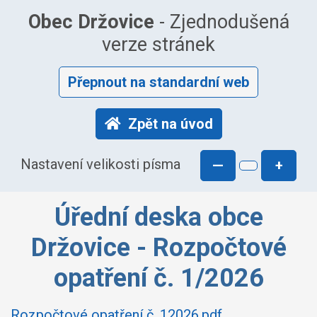
Obec Držovice
- Zjednodušená
verze stránek
Přepnout na standardní web
Zpět na úvod
Nastavení velikosti písma
—
+
Úřední deska obce
Držovice - Rozpočtové
opatření č. 1/2026
Rozpočtové opatření č. 12026.pdf