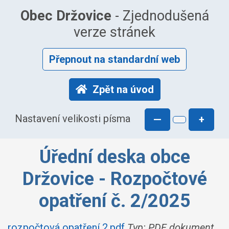
Obec Držovice
- Zjednodušená
verze stránek
Přepnout na standardní web
Zpět na úvod
Nastavení velikosti písma
—
+
Úřední deska obce
Držovice - Rozpočtové
opatření č. 2/2025
rozpočtová opatření 2.pdf
Typ: PDF dokument,