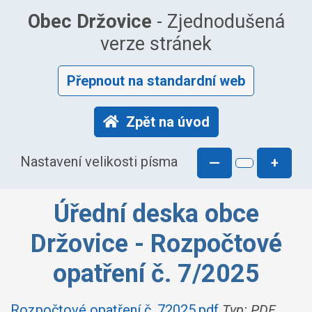
Obec Držovice
- Zjednodušená
verze stránek
Přepnout na standardní web
Zpět na úvod
Nastavení velikosti písma
—
+
Úřední deska obce
Držovice - Rozpočtové
opatření č. 7/2025
Rozpočtové opatření č. 72025.pdf
Typ: PDF