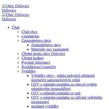
Držovice
Držovice
Úřad
Úřad obce
e-podatelna
Zastupitelstvo obce
Zastupitelstvo obce
Materiály pro zastupitele
Úřední deska obce Držovice
Úřední hodiny
Povinné informace
Rozklikávací rozpočet
Vyhlášky
Vyhlášky obce - sbírka právních předpisů
územních samosprávných celků
OZV o místním poplatku za obecní systém
odpadového hospodářství
OZV o místním poplatku ze psů
OZV o místním poplatku za užívání veřejného
prostranství
neplatné vyhlášky