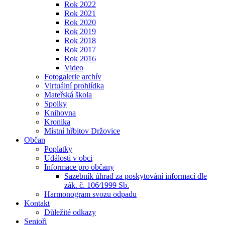
Rok 2022
Rok 2021
Rok 2020
Rok 2019
Rok 2018
Rok 2017
Rok 2016
Video
Fotogalerie archív
Virtuální prohlídka
Mateřská škola
Spolky
Knihovna
Kronika
Místní hřbitov Držovice
Občan
Poplatky
Události v obci
Informace pro občany
Sazebník úhrad za poskytování informací dle
zák. č. 106⁄1999 Sb.
Harmonogram svozu odpadu
Kontakt
Důležité odkazy
Senioři