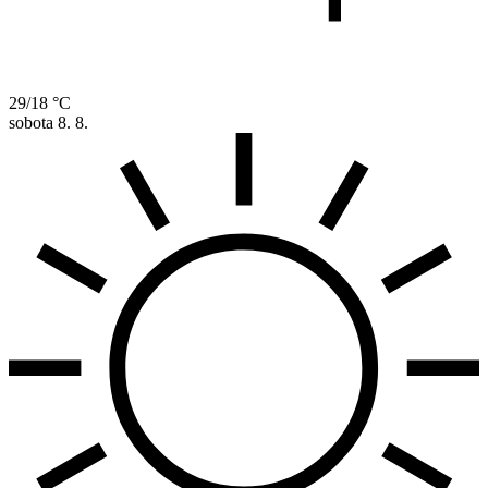
29/18 °C
sobota
8. 8.