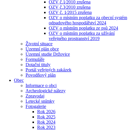
OZV č.1⁄2010 zrušena
OZV č.3⁄2010 zrušena
OZV č. 1⁄2015 zrušena
OZV o místním poplatku za obecní systém
odpadového hospodářství 2024
OZV o místním poplatku ze psů 2024
OZV o místním poplatku za užívání
veřejného prostranství 2019
Životní situace
Územní plán obce
Územní studie Držovice
Formuláře
Dotační tituly
Portál veřejných zakázek
Povodňový plán
Obec
Informace o obci
Archeologické nálezy
Zpravodaj
Letecké snímky
Fotogalerie
Rok 2026
Rok 2025
Rok 2024
Rok 2023