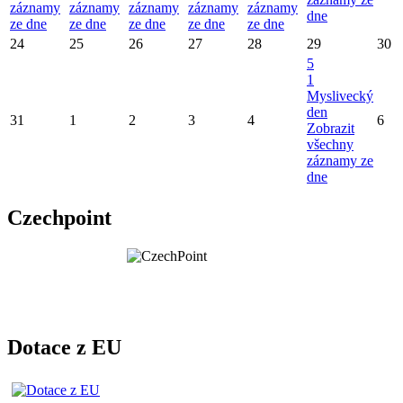
záznamy
záznamy
záznamy
záznamy
záznamy
dne
ze dne
ze dne
ze dne
ze dne
ze dne
24
25
26
27
28
29
30
5
1
Myslivecký
den
31
1
2
3
4
6
Zobrazit
všechny
záznamy ze
dne
Czechpoint
Dotace z EU