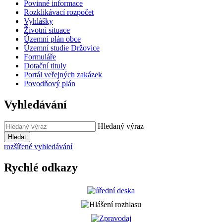
Povinné informace
Rozklikávací rozpočet
Vyhlášky
Životní situace
Územní plán obce
Územní studie Držovice
Formuláře
Dotační tituly
Portál veřejných zakázek
Povodňový plán
Vyhledávání
Hledaný výraz
Hledat
rozšířené vyhledávání
Rychlé odkazy