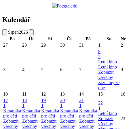
Kalendář
Srpen
2026
Po
Út
St
Čt
Pá
So
Ne
27
28
29
30
31
1
2
8
2
Letní kino
Letní kino
3
4
5
6
7
9
Zobrazit
všechny
záznamy ze
dne
10
11
12
13
14
15
16
17
18
19
20
21
22
1
1
1
1
1
1
Keramika
Keramika
Keramika
Keramika
Keramika
Letní kino
pro děti
pro děti
pro děti
pro děti
pro děti
Zobrazit
23
Zobrazit
Zobrazit
Zobrazit
Zobrazit
Zobrazit
všechny
všechny
všechny
všechny
všechny
všechny
záznamy ze