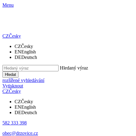
Menu
CZ
Česky
CZ
Česky
EN
English
DE
Deutsch
Hledaný výraz
Hledat
rozšířené vyhledávání
Vytisknout
CZ
Česky
CZ
Česky
EN
English
DE
Deutsch
582 333 398
obec@drzovice.cz