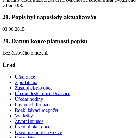
v bodě 08.
28. Popis byl naposledy aktualizován
03.08.2015
29. Datum konce platnosti popisu
Bez časového omezení.
Úřad
Úřad obce
e-podatelna
Zastupitelstvo obce
Úřední deska obce Držovice
Úřední hodiny
Povinné informace
Rozklikávací rozpočet
Vyhlášky
Životní situace
Územní plán obce
Územní studie Držovice
Formuláře