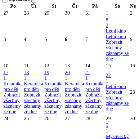
Po
Út
St
Čt
Pá
So
Ne
27
28
29
30
31
1
2
8
2
Letní kino
Letní kino
3
4
5
6
7
9
Zobrazit
všechny
záznamy ze
dne
10
11
12
13
14
15
16
17
18
19
20
21
22
1
1
1
1
1
1
Keramika
Keramika
Keramika
Keramika
Keramika
Letní kino
pro děti
pro děti
pro děti
pro děti
pro děti
Zobrazit
23
Zobrazit
Zobrazit
Zobrazit
Zobrazit
Zobrazit
všechny
všechny
všechny
všechny
všechny
všechny
záznamy ze
záznamy
záznamy
záznamy
záznamy
záznamy
dne
ze dne
ze dne
ze dne
ze dne
ze dne
24
25
26
27
28
29
30
5
1
Myslivecký