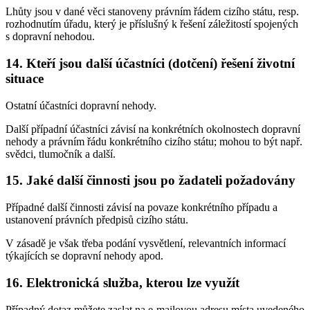
Lhůty jsou v dané věci stanoveny právním řádem cizího státu, resp.
rozhodnutím úřadu, který je příslušný k řešení záležitostí spojených
s dopravní nehodou.
14. Kteří jsou další účastníci (dotčení) řešení životní
situace
Ostatní účastníci dopravní nehody.
Další případní účastníci závisí na konkrétních okolnostech dopravní
nehody a právním řádu konkrétního cizího státu; mohou to být např.
svědci, tlumočník a další.
15. Jaké další činnosti jsou po žadateli požadovány
Případné další činnosti závisí na povaze konkrétního případu a
ustanovení právních předpisů cizího státu.
V zásadě je však třeba podání vysvětlení, relevantních informací
týkajících se dopravní nehody apod.
16. Elektronická služba, kterou lze využít
Případný dotaz můžete zaslat na e-mailovou adresu místa uvedeného