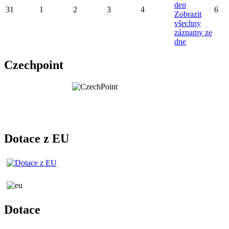
den
31
1
2
3
4
6
Zobrazit
všechny
záznamy ze
dne
Czechpoint
Dotace z EU
Dotace