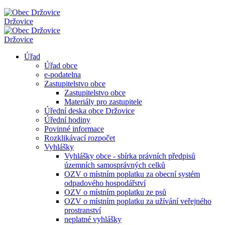
Držovice
Držovice
Úřad
Úřad obce
e-podatelna
Zastupitelstvo obce
Zastupitelstvo obce
Materiály pro zastupitele
Úřední deska obce Držovice
Úřední hodiny
Povinné informace
Rozklikávací rozpočet
Vyhlášky
Vyhlášky obce - sbírka právních předpisů
územních samosprávných celků
OZV o místním poplatku za obecní systém
odpadového hospodářství
OZV o místním poplatku ze psů
OZV o místním poplatku za užívání veřejného
prostranství
neplatné vyhlášky