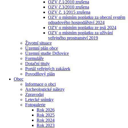
OZV č.1⁄2010 zrušena
OZV č.3⁄2010 zrušena
OZV č. 1⁄2015 zrušena
OZV o místním poplatku za obecní systém
odpadového hospodářství 2024
OZV o místním poplatku ze psů 2024
OZV o místním poplatku za užívání
veřejného prostranství 2019
Životní situace
Územní plán obce
Územní studie Držovice
Formuláře
Dotační tituly
Portál veřejných zakázek
Povodňový plán
Obec
Informace o obci
Archeologické nálezy
Zpravodaj
Letecké snímky
Fotogalerie
Rok 2026
Rok 2025
Rok 2024
Rok 2023