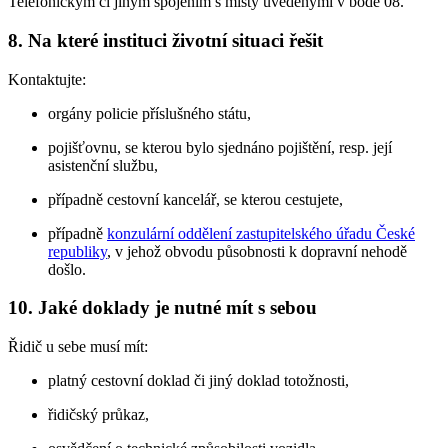
Telefonickým či jiným spojením s místy uvedenými v bodě 08.
8. Na které instituci životní situaci řešit
Kontaktujte:
orgány policie příslušného státu,
pojišťovnu, se kterou bylo sjednáno pojištění, resp. její
asistenční službu,
případně cestovní kancelář, se kterou cestujete,
případně
konzulární oddělení zastupitelského úřadu České
republiky
, v jehož obvodu působnosti k dopravní nehodě
došlo.
10. Jaké doklady je nutné mít s sebou
Řidič u sebe musí mít:
platný cestovní doklad či jiný doklad totožnosti,
řidičský průkaz,