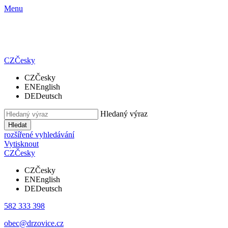
Menu
CZ
Česky
CZ
Česky
EN
English
DE
Deutsch
Hledaný výraz
Hledat
rozšířené vyhledávání
Vytisknout
CZ
Česky
CZ
Česky
EN
English
DE
Deutsch
582 333 398
obec@drzovice.cz