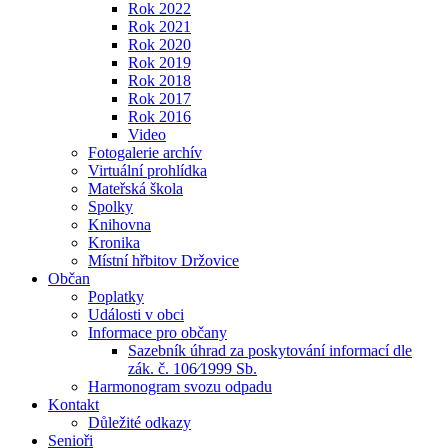
Rok 2022
Rok 2021
Rok 2020
Rok 2019
Rok 2018
Rok 2017
Rok 2016
Video
Fotogalerie archív
Virtuální prohlídka
Mateřská škola
Spolky
Knihovna
Kronika
Místní hřbitov Držovice
Občan
Poplatky
Události v obci
Informace pro občany
Sazebník úhrad za poskytování informací dle
zák. č. 106⁄1999 Sb.
Harmonogram svozu odpadu
Kontakt
Důležité odkazy
Senioři