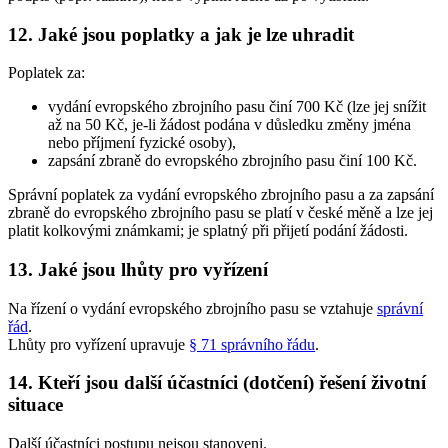
12. Jaké jsou poplatky a jak je lze uhradit
Poplatek za:
vydání evropského zbrojního pasu činí 700 Kč (lze jej snížit
až na 50 Kč, je-li žádost podána v důsledku změny jména
nebo příjmení fyzické osoby),
zapsání zbraně do evropského zbrojního pasu činí 100 Kč.
Správní poplatek za vydání evropského zbrojního pasu a za zapsání
zbraně do evropského zbrojního pasu se platí v české měně a lze jej
platit kolkovými známkami; je splatný při přijetí podání žádosti.
13. Jaké jsou lhůty pro vyřízení
Na řízení o vydání evropského zbrojního pasu se vztahuje
správní
řád
.
Lhůty pro vyřízení upravuje
§ 71 správního řádu
.
14. Kteří jsou další účastníci (dotčení) řešení životní
situace
Další účastníci postupu nejsou stanoveni.