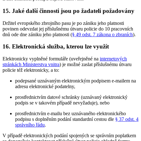
15. Jaké další činnosti jsou po žadateli požadovány
Držitel evropského zbrojního pasu je po zániku jeho platnosti
povinen odevzdat jej příslušnému útvaru policie do 10 pracovních
dnů ode dne zániku jeho platnosti (
§ 49 odst. 7 zákona o zbraních
).
16. Elektronická služba, kterou lze využít
Elektronicky vyplněné formuláře (uveřejněné na
internetových
stránkách Ministerstva vnitra
) je možné zaslat příslušnému útvaru
policie též elektronicky, a to:
podepsané uznávaným elektronickým podpisem e-mailem na
adresu elektronické podatelny,
prostřednictvím datové schránky (uznávaný elektronický
podpis se v takovém případě nevyžaduje), nebo
prostřednictvím e-mailu bez uznávaného elektronického
podpisu s doplněním podání standardní cestou dle
§ 37 odst. 4
správního řádu
.
V případě elektronických podání spojených se správním poplatkem