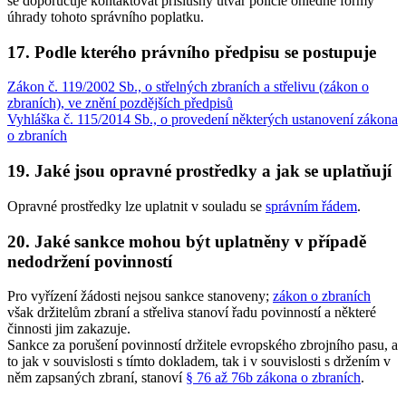
se doporučuje kontaktovat příslušný útvar policie ohledně formy
úhrady tohoto správního poplatku.
17. Podle kterého právního předpisu se postupuje
Zákon č. 119/2002 Sb., o střelných zbraních a střelivu (zákon o
zbraních), ve znění pozdějších předpisů
Vyhláška č. 115/2014 Sb., o provedení některých ustanovení zákona
o zbraních
19. Jaké jsou opravné prostředky a jak se uplatňují
Opravné prostředky lze uplatnit v souladu se
správním řádem
.
20. Jaké sankce mohou být uplatněny v případě
nedodržení povinností
Pro vyřízení žádosti nejsou sankce stanoveny;
zákon o zbraních
však držitelům zbraní a střeliva stanoví řadu povinností a některé
činnosti jim zakazuje.
Sankce za porušení povinností držitele evropského zbrojního pasu, a
to jak v souvislosti s tímto dokladem, tak i v souvislosti s držením v
něm zapsaných zbraní, stanoví
§ 76 až 76b zákona o zbraních
.