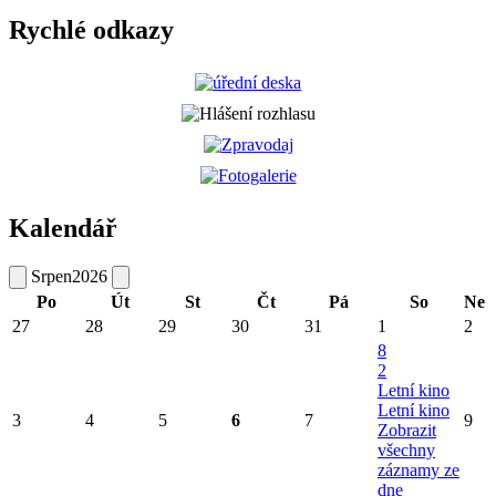
Rychlé odkazy
Kalendář
Srpen
2026
Po
Út
St
Čt
Pá
So
Ne
27
28
29
30
31
1
2
8
2
Letní kino
Letní kino
3
4
5
6
7
9
Zobrazit
všechny
záznamy ze
dne