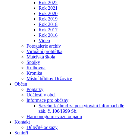
Rok 2022
Rok 2021
Rok 2020
Rok 2019
Rok 2018
Rok 2017
Rok 2016
Video
Fotogalerie archív
Virtuální prohlídka
Mateřská škola
Spolky
Knihovna
Kronika
Místní hřbitov Držovice
Občan
Poplatky
Události v obci
Informace pro občany
Sazebník úhrad za poskytování informací dle
zák. č. 106⁄1999 Sb.
Harmonogram svozu odpadu
Kontakt
Důležité odkazy
Senioři