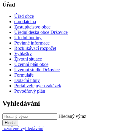
Úřad
Úřad obce
e-podatelna
Zastupitelstvo obce
Úřední deska obce Držovice
Úřední hodiny
Povinné informace
Rozklikávací rozpočet
Vyhlášky
Životní situace
Územní plán obce
Územní studie Držovice
Formuláře
Dotační tituly
Portál veřejných zakázek
Povodňový plán
Vyhledávání
Hledaný výraz
Hledat
rozšířené vyhledávání