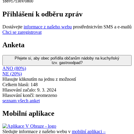
1889171369/0800
Přihlášení k odběru zpráv
Dostávejte
informace z našeho webu
prostřednictvím SMS a e-mailů
Chci se zaregistrovat
Anketa
Přejete si, aby obec pořídila občanům nádoby na kuchyňský
tzv. gastroodpad?
ANO (80%)
NE (20%)
Hlasujte kliknutím na jednu z možností
Celkem hlasů: 148
Hlasování začalo: 9. 3. 2024
Hlasování končí: neomezeno
seznam všech anket
Mobilní aplikace
Sledujte informace z našeho webu v
mobilní aplikaci –