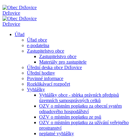
Držovice
Držovice
Úřad
Úřad obce
e-podatelna
Zastupitelstvo obce
Zastupitelstvo obce
Materiály pro zastupitele
Úřední deska obce Držovice
Úřední hodiny
Povinné informace
Rozklikávací rozpočet
Vyhlášky
Vyhlášky obce - sbírka právních předpisů
územních samosprávných celků
OZV o místním poplatku za obecní systém
odpadového hospodářství
OZV o místním poplatku ze psů
OZV o místním poplatku za užívání veřejného
prostranství
neplatné vyhlášky