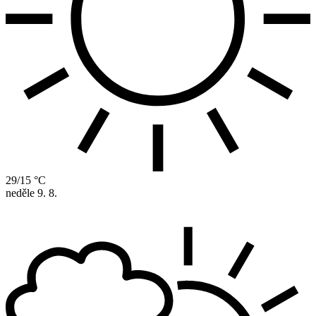
29/15 °C
neděle
9. 8.