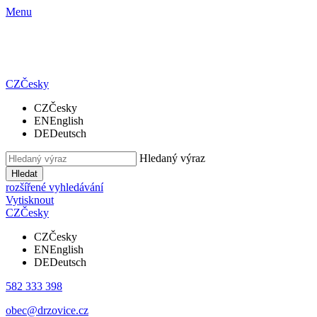
Menu
CZ
Česky
CZ
Česky
EN
English
DE
Deutsch
Hledaný výraz
Hledat
rozšířené vyhledávání
Vytisknout
CZ
Česky
CZ
Česky
EN
English
DE
Deutsch
582 333 398
obec@drzovice.cz