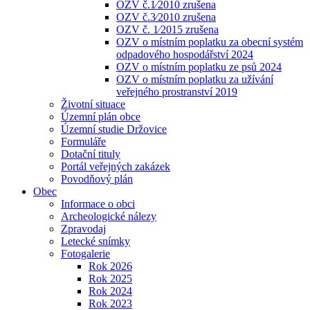
OZV č.1⁄2010 zrušena
OZV č.3⁄2010 zrušena
OZV č. 1⁄2015 zrušena
OZV o místním poplatku za obecní systém
odpadového hospodářství 2024
OZV o místním poplatku ze psů 2024
OZV o místním poplatku za užívání
veřejného prostranství 2019
Životní situace
Územní plán obce
Územní studie Držovice
Formuláře
Dotační tituly
Portál veřejných zakázek
Povodňový plán
Obec
Informace o obci
Archeologické nálezy
Zpravodaj
Letecké snímky
Fotogalerie
Rok 2026
Rok 2025
Rok 2024
Rok 2023