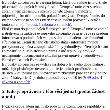
Evropský zbrojní pas je veřejná listina, která opravňuje jeho držitele
při cestách do jiných členských států Evropské unie vézt s sebou
zbraň v něm zapsanou a střelivo do této zbraně v množství
odpovídajícím účelu použití, pokud členský stát Evropské unie, do
kterého cestuje nebo přes který cestuje, udělil povolení k cestě s
touto zbraní (
§ 49 odst. 1 zákona o zbraních
).
Před cestou do jednotlivých členských států Evropské unie se zbraní
a střelivem na základě evropského zbrojního pasu je třeba se předem
informovat o podmínkách vstupu s tímto dokladem a se zbraněmi a
střelivem na území daného členského státu - informace mohou
poskytnout zejména zastupitelské úřady jednotlivých členských států
Evropské unie; Ministerstvo vnitra České republiky obvykle
nedisponuje informacemi o aktuální právní úpravě v jednotlivých
členských státech Evropské unie.
Evropský zbrojní pas se vydává na dobu 5 let a jeho doba platnosti
může být příslušným útvarem policie jedenkrát prodloužena o
dalších 5 let; pokud jsou v evropském zbrojním pase zapsány pouze
zbraně kategorie D, je doba platnosti obvykle 10 let (
§ 49 odst. 4
zákona o zbraních
).
5. Kdo je oprávněn v této věci jednat (podat žádost
apod.)
Fyzická osoba, která má místo pobytu na území České republiky a