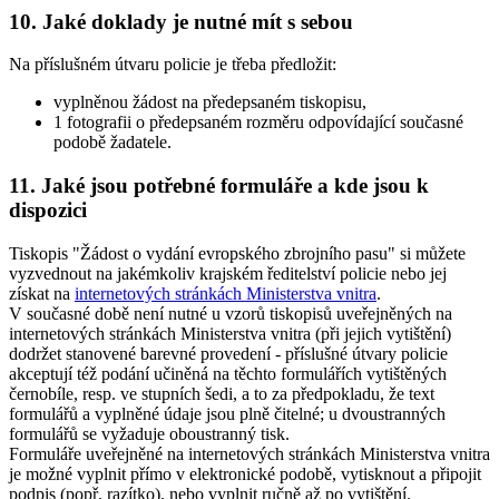
10. Jaké doklady je nutné mít s sebou
Na příslušném útvaru policie je třeba předložit:
vyplněnou žádost na předepsaném tiskopisu,
1 fotografii o předepsaném rozměru odpovídající současné
podobě žadatele.
11. Jaké jsou potřebné formuláře a kde jsou k
dispozici
Tiskopis "Žádost o vydání evropského zbrojního pasu" si můžete
vyzvednout na jakémkoliv krajském ředitelství policie nebo jej
získat na
internetových stránkách Ministerstva vnitra
.
V současné době není nutné u vzorů tiskopisů uveřejněných na
internetových stránkách Ministerstva vnitra (při jejich vytištění)
dodržet stanovené barevné provedení - příslušné útvary policie
akceptují též podání učiněná na těchto formulářích vytištěných
černobíle, resp. ve stupních šedi, a to za předpokladu, že text
formulářů a vyplněné údaje jsou plně čitelné; u dvoustranných
formulářů se vyžaduje oboustranný tisk.
Formuláře uveřejněné na internetových stránkách Ministerstva vnitra
je možné vyplnit přímo v elektronické podobě, vytisknout a připojit
podpis (popř. razítko), nebo vyplnit ručně až po vytištění.