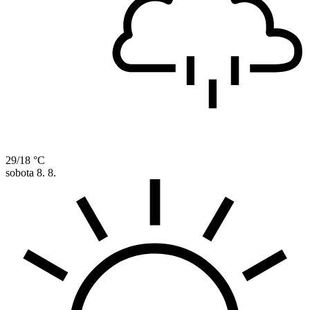
29/18 °C
sobota
8. 8.