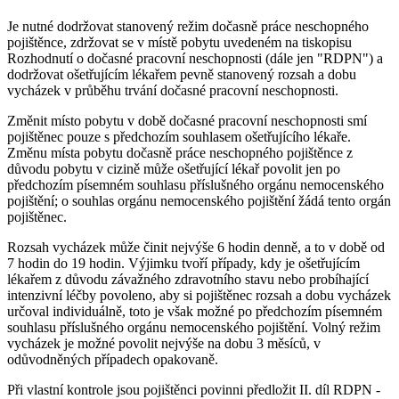
Je nutné dodržovat stanovený režim dočasně práce neschopného
pojištěnce, zdržovat se v místě pobytu uvedeném na tiskopisu
Rozhodnutí o dočasné pracovní neschopnosti (dále jen "RDPN") a
dodržovat ošetřujícím lékařem pevně stanovený rozsah a dobu
vycházek v průběhu trvání dočasné pracovní neschopnosti.
Změnit místo pobytu v době dočasné pracovní neschopnosti smí
pojištěnec pouze s předchozím souhlasem ošetřujícího lékaře.
Změnu místa pobytu dočasně práce neschopného pojištěnce z
důvodu pobytu v cizině může ošetřující lékař povolit jen po
předchozím písemném souhlasu příslušného orgánu nemocenského
pojištění; o souhlas orgánu nemocenského pojištění žádá tento orgán
pojištěnec.
Rozsah vycházek může činit nejvýše 6 hodin denně, a to v době od
7 hodin do 19 hodin. Výjimku tvoří případy, kdy je ošetřujícím
lékařem z důvodu závažného zdravotního stavu nebo probíhající
intenzivní léčby povoleno, aby si pojištěnec rozsah a dobu vycházek
určoval individuálně, toto je však možné po předchozím písemném
souhlasu příslušného orgánu nemocenského pojištění. Volný režim
vycházek je možné povolit nejvýše na dobu 3 měsíců, v
odůvodněných případech opakovaně.
Při vlastní kontrole jsou pojištěnci povinni předložit II. díl RDPN -