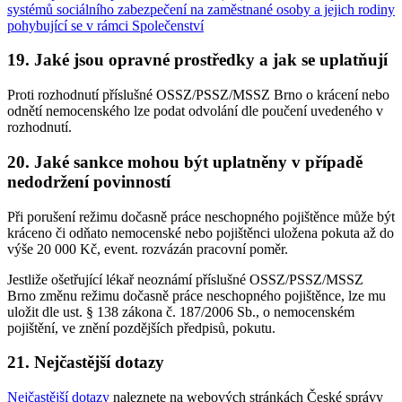
systémů sociálního zabezpečení na zaměstnané osoby a jejich rodiny
pohybující se v rámci Společenství
19. Jaké jsou opravné prostředky a jak se uplatňují
Proti rozhodnutí příslušné OSSZ/PSSZ/MSSZ Brno o krácení nebo
odnětí nemocenského lze podat odvolání dle poučení uvedeného v
rozhodnutí.
20. Jaké sankce mohou být uplatněny v případě
nedodržení povinností
Při porušení režimu dočasně práce neschopného pojištěnce může být
kráceno či odňato nemocenské nebo pojištěnci uložena pokuta až do
výše 20 000 Kč, event. rozvázán pracovní poměr.
Jestliže ošetřující lékař neoznámí příslušné OSSZ/PSSZ/MSSZ
Brno změnu režimu dočasně práce neschopného pojištěnce, lze mu
uložit dle ust. § 138 zákona č. 187/2006 Sb., o nemocenském
pojištění, ve znění pozdějších předpisů, pokutu.
21. Nejčastější dotazy
Nejčastější dotazy
naleznete na webových stránkách České správy