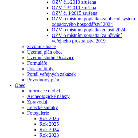
OZV č.1⁄2010 zrušena
OZV č.3⁄2010 zrušena
OZV č. 1⁄2015 zrušena
OZV o místním poplatku za obecní systém
odpadového hospodářství 2024
OZV o místním poplatku ze psů 2024
OZV o místním poplatku za užívání
veřejného prostranství 2019
Životní situace
Územní plán obce
Územní studie Držovice
Formuláře
Dotační tituly
Portál veřejných zakázek
Povodňový plán
Obec
Informace o obci
Archeologické nálezy
Zpravodaj
Letecké snímky
Fotogalerie
Rok 2026
Rok 2025
Rok 2024
Rok 2023