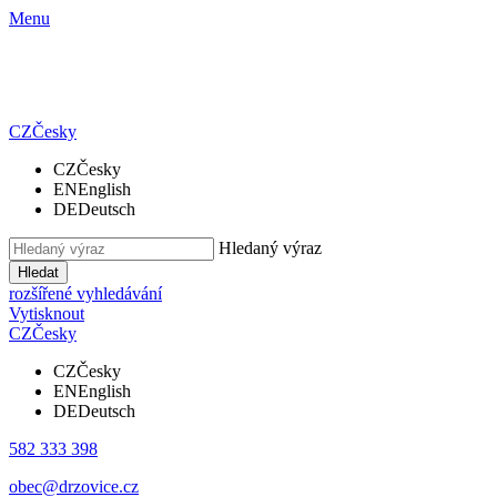
Menu
CZ
Česky
CZ
Česky
EN
English
DE
Deutsch
Hledaný výraz
Hledat
rozšířené vyhledávání
Vytisknout
CZ
Česky
CZ
Česky
EN
English
DE
Deutsch
582 333 398
obec@drzovice.cz