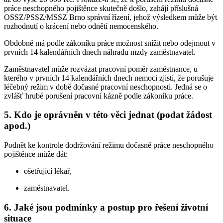
práce neschopného pojištěnce skutečně došlo, zahájí příslušná
OSSZ/PSSZ/MSSZ Brno správní řízení, jehož výsledkem může být
rozhodnutí o krácení nebo odnětí nemocenského.
Obdobně má podle zákoníku práce možnost snížit nebo odejmout v
prvních 14 kalendářních dnech náhradu mzdy zaměstnavatel.
Zaměstnavatel může rozvázat pracovní poměr zaměstnance, u
kterého v prvních 14 kalendářních dnech nemoci zjistí, že porušuje
léčebný režim v době dočasné pracovní neschopnosti. Jedná se o
zvlášť hrubé porušení pracovní kázně podle zákoníku práce.
5. Kdo je oprávněn v této věci jednat (podat žádost
apod.)
Podnět ke kontrole dodržování režimu dočasně práce neschopného
pojištěnce může dát:
ošetřující lékař,
zaměstnavatel.
6. Jaké jsou podmínky a postup pro řešení životní
situace