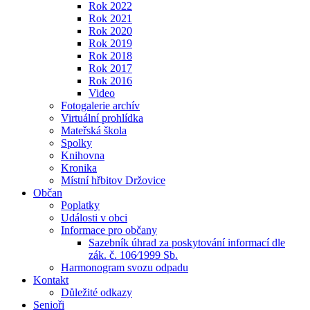
Rok 2022
Rok 2021
Rok 2020
Rok 2019
Rok 2018
Rok 2017
Rok 2016
Video
Fotogalerie archív
Virtuální prohlídka
Mateřská škola
Spolky
Knihovna
Kronika
Místní hřbitov Držovice
Občan
Poplatky
Události v obci
Informace pro občany
Sazebník úhrad za poskytování informací dle
zák. č. 106⁄1999 Sb.
Harmonogram svozu odpadu
Kontakt
Důležité odkazy
Senioři