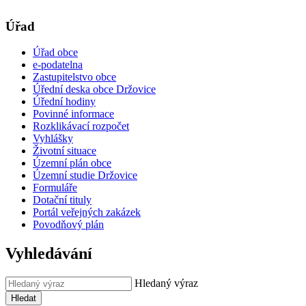
Úřad
Úřad obce
e-podatelna
Zastupitelstvo obce
Úřední deska obce Držovice
Úřední hodiny
Povinné informace
Rozklikávací rozpočet
Vyhlášky
Životní situace
Územní plán obce
Územní studie Držovice
Formuláře
Dotační tituly
Portál veřejných zakázek
Povodňový plán
Vyhledávání
Hledaný výraz
Hledat