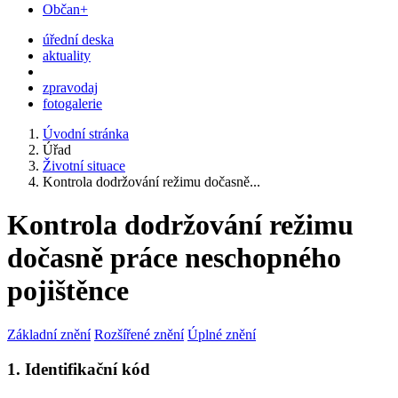
Občan+
úřední deska
aktuality
zpravodaj
fotogalerie
Úvodní stránka
Úřad
Životní situace
Kontrola dodržování režimu dočasně...
Kontrola dodržování režimu
dočasně práce neschopného
pojištěnce
Základní znění
Rozšířené znění
Úplné znění
1. Identifikační kód