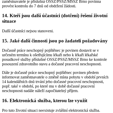
zaměstnavatele je příslušná OSSZ/PSSZ/MSSZ Brno povinna
provést kontrolu do 7 dnů od obdržení žádosti.
14. Kteří jsou další účastníci (dotčení) řešení životní
situace
Další účastníci nejsou stanoveni.
15. Jaké další činnosti jsou po žadateli požadovány
Dočasně práce neschopný pojištěnec je povinen dostavit se v
určeném termínu k ošetřujícímu lékaři nebo k lékaři lékařské
posudkové služby příslušné OSSZ/PSSZ/MSSZ Brno ke kontrole
posouzení zdravotního stavu a dočasné pracovní neschopnosti.
Dále je dočasně práce neschopný pojištěnec povinen předem
informovat zaměstnavatele o změně místa pobytu v období prvních
14 kalendářních dnů trvání jeho dočasné pracovní neschopnosti,
popř. také v období, po které mu v době dočasné pracovní
neschopnosti nadále náleží započitatelný příjem.
16. Elektronická služba, kterou lze využít
Pro tuto životní situaci neexistuje zvláštní elektronická služba.