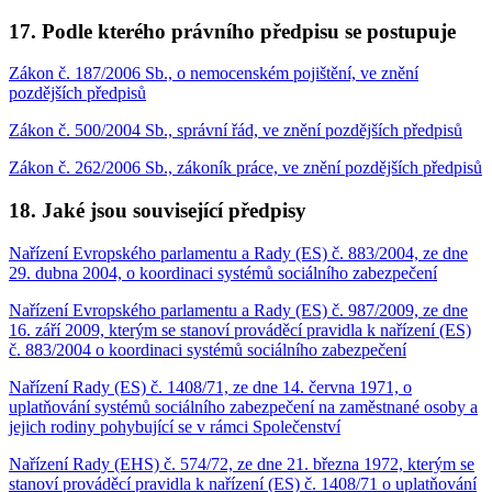
17. Podle kterého právního předpisu se postupuje
Zákon č. 187/2006 Sb., o nemocenském pojištění, ve znění
pozdějších předpisů
Zákon č. 500/2004 Sb., správní řád, ve znění pozdějších předpisů
Zákon č. 262/2006 Sb., zákoník práce, ve znění pozdějších předpisů
18. Jaké jsou související předpisy
Nařízení Evropského parlamentu a Rady (ES) č. 883/2004, ze dne
29. dubna 2004, o koordinaci systémů sociálního zabezpečení
Nařízení Evropského parlamentu a Rady (ES) č. 987/2009, ze dne
16. září 2009, kterým se stanoví prováděcí pravidla k nařízení (ES)
č. 883/2004 o koordinaci systémů sociálního zabezpečení
Nařízení Rady (ES) č. 1408/71, ze dne 14. června 1971, o
uplatňování systémů sociálního zabezpečení na zaměstnané osoby a
jejich rodiny pohybující se v rámci Společenství
Nařízení Rady (EHS) č. 574/72, ze dne 21. března 1972, kterým se
stanoví prováděcí pravidla k nařízení (ES) č. 1408/71 o uplatňování