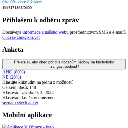
Číslo účtu obce Držovice:
1889171369/0800
Přihlášení k odběru zpráv
Dostávejte
informace z našeho webu
prostřednictvím SMS a e-mailů
Chci se zaregistrovat
Anketa
Přejete si, aby obec pořídila občanům nádoby na kuchyňský
tzv. gastroodpad?
ANO (80%)
NE (20%)
Hlasujte kliknutím na jednu z možností
Celkem hlasů: 148
Hlasování začalo: 9. 3. 2024
Hlasování končí: neomezeno
seznam všech anket
Mobilní aplikace