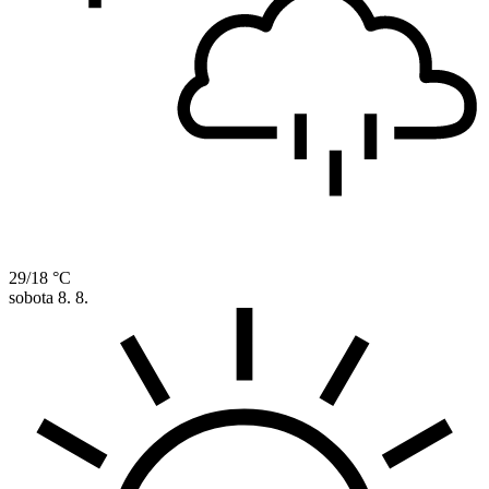
29/18 °C
sobota
8. 8.