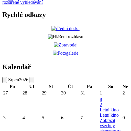
rozšířené vyhledávání
Rychlé odkazy
Kalendář
Srpen
2026
Po
Út
St
Čt
Pá
So
Ne
27
28
29
30
31
1
2
8
2
Letní kino
Letní kino
3
4
5
6
7
9
Zobrazit
všechny
záznamy ze