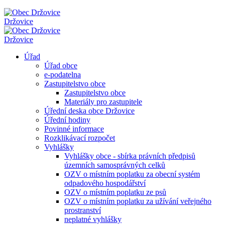
Držovice
Držovice
Úřad
Úřad obce
e-podatelna
Zastupitelstvo obce
Zastupitelstvo obce
Materiály pro zastupitele
Úřední deska obce Držovice
Úřední hodiny
Povinné informace
Rozklikávací rozpočet
Vyhlášky
Vyhlášky obce - sbírka právních předpisů
územních samosprávných celků
OZV o místním poplatku za obecní systém
odpadového hospodářství
OZV o místním poplatku ze psů
OZV o místním poplatku za užívání veřejného
prostranství
neplatné vyhlášky