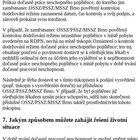
Průkaz dočasně práce neschopného pojištěnce, do kterého jim
zaměstnanec OSSZ/PSSZ/MSSZ Brno pověřený kontrolou
dodržování režimu zaznamená datum, čas kontroly a svůj podpis, a
zároveň prokázat svou totožnost.
V případě, že zaměstnanec OSSZ/PSSZ/MSSZ Brno pověřený
kontrolou dodržování režimu nezastihne pojištěnce v místě pobytu
uvedeném na RDPN, nechá na místě tiskopis Oznámení o kontrole
dodržování režimu dočasně práce neschopného pojištěnce; ten mj.
obsahuje poučení o povinnosti dostavit se k ošetřujícímu lékaři v
nejbližší ordinační den za účelem jeho vyjádření se k nepřítomnosti
dočasně práce neschopného pojištěnce v místě pobytu v době trvání
dočasné pracovní neschopnosti.
Následně je třeba dostavit se s tímto tiskopisem k podání vysvětlení
(popř. tiskopis s vysvětlením doručit) na příslušnou
OSSZ/PSSZ/MSSZ Brno. V případě, že byl pojištěnec již
ošetřujícím lékařem uznán práce schopným, sdělí tuto skutečnost
příslušné OSSZ/PSSZ/MSSZ Brno taktéž prostřednictvím tohoto
tiskopisu.
7. Jakým způsobem můžete zahájit řešení životní
situace
V době trvání dočasné pracovní neschopnosti je možné změnit místo