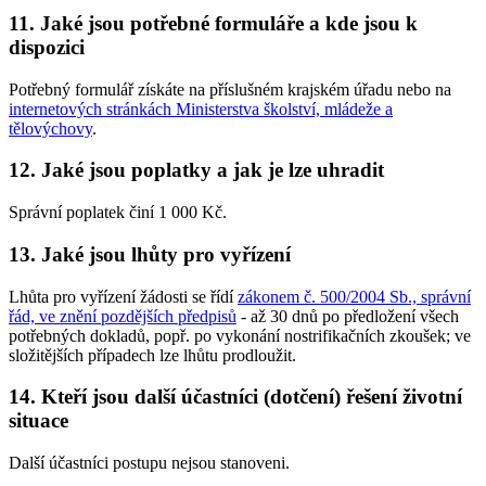
11. Jaké jsou potřebné formuláře a kde jsou k
dispozici
Potřebný formulář získáte na příslušném krajském úřadu nebo na
internetových stránkách Ministerstva školství, mládeže a
tělovýchovy
.
12. Jaké jsou poplatky a jak je lze uhradit
Správní poplatek činí 1 000 Kč.
13. Jaké jsou lhůty pro vyřízení
Lhůta pro vyřízení žádosti se řídí
zákonem č. 500/2004 Sb., správní
řád, ve znění pozdějších předpisů
- až 30 dnů po předložení všech
potřebných dokladů, popř. po vykonání nostrifikačních zkoušek; ve
složitějších případech lze lhůtu prodloužit.
14. Kteří jsou další účastníci (dotčení) řešení životní
situace
Další účastníci postupu nejsou stanoveni.