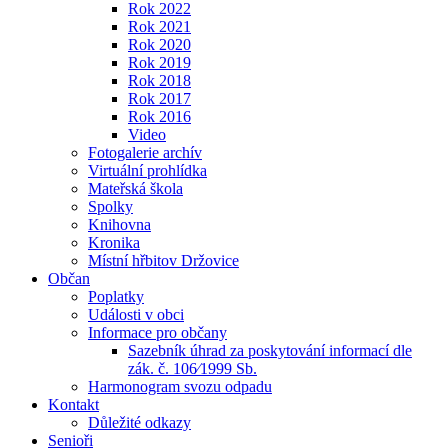
Rok 2022
Rok 2021
Rok 2020
Rok 2019
Rok 2018
Rok 2017
Rok 2016
Video
Fotogalerie archív
Virtuální prohlídka
Mateřská škola
Spolky
Knihovna
Kronika
Místní hřbitov Držovice
Občan
Poplatky
Události v obci
Informace pro občany
Sazebník úhrad za poskytování informací dle
zák. č. 106⁄1999 Sb.
Harmonogram svozu odpadu
Kontakt
Důležité odkazy
Senioři