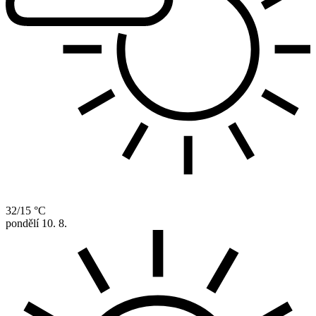
32/15 °C
pondělí
10. 8.