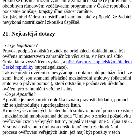
Pokud se obsah a rozsah vzdělání v zahraniční škole (v porovnání s
obdobným rámcovým vzdělávacím programem v České republice)
podstatně odlišuje, krajský úřad žádost zamítne.
Krajský úřad žádost o nostrifikaci zamítne také v případě, že žadatel
nevykoná nostrifikační zkoušku úspěšně.
21. Nejčastější dotazy
- Co je legalizace?
Pravost podpisů a otisků razítek na originálech dokladů musí být
ověřena ministerstvem zahraničních věcí státu, v němž má sídlo
škola, která vysvědčení vydala, a
příslušným zastupitelským úřadem
České republiky
(superlegalizace).
Takové úřední ověření se nevyžaduje u dokumentů pocházejících ze
zemí, které jsou stranami příslušné mezinárodní smlouvy (bilaterální
smlouva o právní pomoci), která odstraňuje požadavek úředního
ověření pro zahraniční veřejné listiny.
- Co je Apostille?
Apostille je mezinárodní doložka uznání pravosti dokladu, pomocí
níž se zjednodušuje superlegalizace listin.
Kromě výše zmíněných bilaterálních smluv o právní pomoci existuje
i mezinárodní mnohostranná dohoda "Úmluva o zrušení požadavku
ověřování cizích veřejných listin", přijatá v Haagu dne 5. října 1961.
V souvislosti s touto úmluvou došlo k určitému zjednodušení
procesu ověřování veřejných listin, jež mají být použity v těch