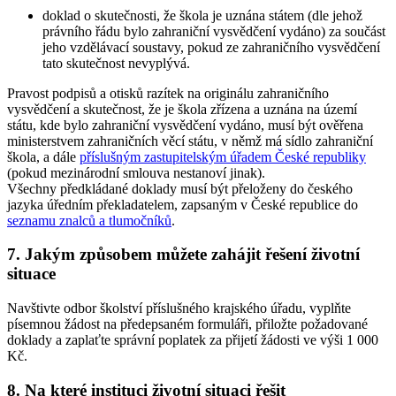
doklad o skutečnosti, že škola je uznána státem (dle jehož
právního řádu bylo zahraniční vysvědčení vydáno) za součást
jeho vzdělávací soustavy, pokud ze zahraničního vysvědčení
tato skutečnost nevyplývá.
Pravost podpisů a otisků razítek na originálu zahraničního
vysvědčení a skutečnost, že je škola zřízena a uznána na území
státu, kde bylo zahraniční vysvědčení vydáno, musí být ověřena
ministerstvem zahraničních věcí státu, v němž má sídlo zahraniční
škola, a dále
příslušným zastupitelským úřadem České republiky
(pokud mezinárodní smlouva nestanoví jinak).
Všechny předkládané doklady musí být přeloženy do českého
jazyka úředním překladatelem, zapsaným v České republice do
seznamu znalců a tlumočníků
.
7. Jakým způsobem můžete zahájit řešení životní
situace
Navštivte odbor školství příslušného krajského úřadu, vyplňte
písemnou žádost na předepsaném formuláři, přiložte požadované
doklady a zaplaťte správní poplatek za přijetí žádosti ve výši 1 000
Kč.
8. Na které instituci životní situaci řešit