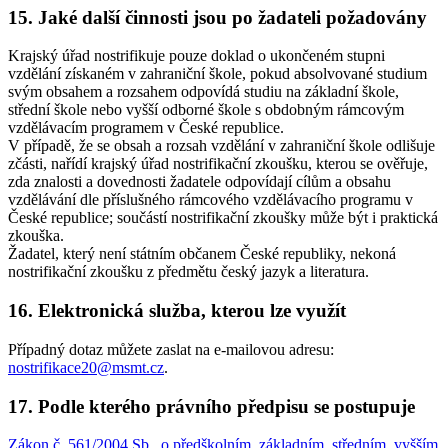
15. Jaké další činnosti jsou po žadateli požadovány
Krajský úřad nostrifikuje pouze doklad o ukončeném stupni
vzdělání získaném v zahraniční škole, pokud absolvované studium
svým obsahem a rozsahem odpovídá studiu na základní škole,
střední škole nebo vyšší odborné škole s obdobným rámcovým
vzdělávacím programem v České republice.
V případě, že se obsah a rozsah vzdělání v zahraniční škole odlišuje
zčásti, nařídí krajský úřad nostrifikační zkoušku, kterou se ověřuje,
zda znalosti a dovednosti žadatele odpovídají cílům a obsahu
vzdělávání dle příslušného rámcového vzdělávacího programu v
České republice; součástí nostrifikační zkoušky může být i praktická
zkouška.
Žadatel, který není státním občanem České republiky, nekoná
nostrifikační zkoušku z předmětu český jazyk a literatura.
16. Elektronická služba, kterou lze využít
Případný dotaz můžete zaslat na e-mailovou adresu:
nostrifikace20@msmt.cz
.
17. Podle kterého právního předpisu se postupuje
Zákon č. 561/2004 Sb., o předškolním, základním, středním, vyšším