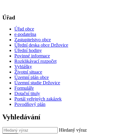
Úřad
Úřad obce
e-podatelna
Zastupitelstvo obce
Úřední deska obce Držovice
Úřední hodiny
Povinné informace
Rozklikávací rozpočet
Vyhlášky
Životní situace
Územní plán obce
Územní studie Držovice
Formuláře
Dotační tituly
Portál veřejných zakázek
Povodňový plán
Vyhledávání
Hledaný výraz