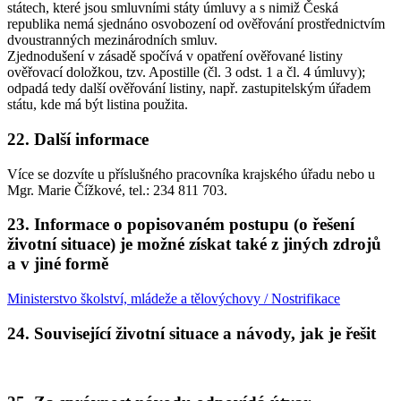
státech, které jsou smluvními státy úmluvy a s nimiž Česká
republika nemá sjednáno osvobození od ověřování prostřednictvím
dvoustranných mezinárodních smluv.
Zjednodušení v zásadě spočívá v opatření ověřované listiny
ověřovací doložkou, tzv. Apostille (čl. 3 odst. 1 a čl. 4 úmluvy);
odpadá tedy další ověřování listiny, např. zastupitelským úřadem
státu, kde má být listina použita.
22. Další informace
Více se dozvíte u příslušného pracovníka krajského úřadu nebo u
Mgr. Marie Čížkové, tel.: 234 811 703.
23. Informace o popisovaném postupu (o řešení
životní situace) je možné získat také z jiných zdrojů
a v jiné formě
Ministerstvo školství, mládeže a tělovýchovy / Nostrifikace
24. Související životní situace a návody, jak je řešit