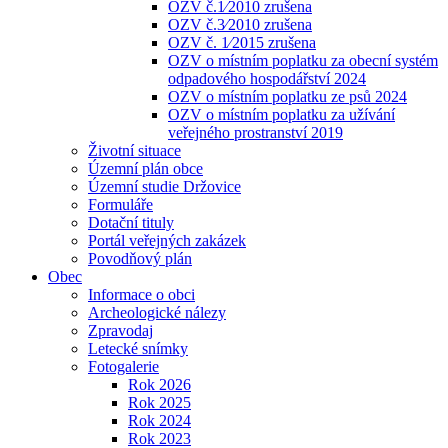
OZV č.1⁄2010 zrušena
OZV č.3⁄2010 zrušena
OZV č. 1⁄2015 zrušena
OZV o místním poplatku za obecní systém
odpadového hospodářství 2024
OZV o místním poplatku ze psů 2024
OZV o místním poplatku za užívání
veřejného prostranství 2019
Životní situace
Územní plán obce
Územní studie Držovice
Formuláře
Dotační tituly
Portál veřejných zakázek
Povodňový plán
Obec
Informace o obci
Archeologické nálezy
Zpravodaj
Letecké snímky
Fotogalerie
Rok 2026
Rok 2025
Rok 2024
Rok 2023