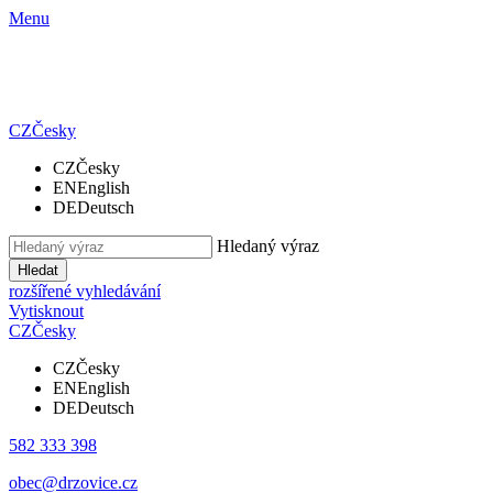
Menu
CZ
Česky
CZ
Česky
EN
English
DE
Deutsch
Hledaný výraz
Hledat
rozšířené vyhledávání
Vytisknout
CZ
Česky
CZ
Česky
EN
English
DE
Deutsch
582 333 398
obec@drzovice.cz