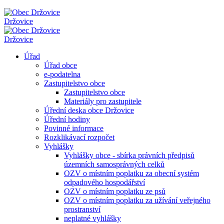
Držovice
Držovice
Úřad
Úřad obce
e-podatelna
Zastupitelstvo obce
Zastupitelstvo obce
Materiály pro zastupitele
Úřední deska obce Držovice
Úřední hodiny
Povinné informace
Rozklikávací rozpočet
Vyhlášky
Vyhlášky obce - sbírka právních předpisů
územních samosprávných celků
OZV o místním poplatku za obecní systém
odpadového hospodářství
OZV o místním poplatku ze psů
OZV o místním poplatku za užívání veřejného
prostranství
neplatné vyhlášky