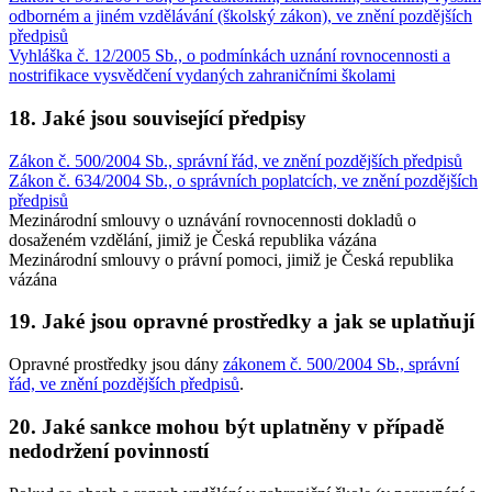
odborném a jiném vzdělávání (školský zákon), ve znění pozdějších
předpisů
Vyhláška č. 12/2005 Sb., o podmínkách uznání rovnocennosti a
nostrifikace vysvědčení vydaných zahraničními školami
18. Jaké jsou související předpisy
Zákon č. 500/2004 Sb., správní řád, ve znění pozdějších předpisů
Zákon č. 634/2004 Sb., o správních poplatcích, ve znění pozdějších
předpisů
Mezinárodní smlouvy o uznávání rovnocennosti dokladů o
dosaženém vzdělání, jimiž je Česká republika vázána
Mezinárodní smlouvy o právní pomoci, jimiž je Česká republika
vázána
19. Jaké jsou opravné prostředky a jak se uplatňují
Opravné prostředky jsou dány
zákonem č. 500/2004 Sb., správní
řád, ve znění pozdějších předpisů
.
20. Jaké sankce mohou být uplatněny v případě
nedodržení povinností