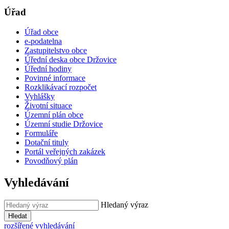
Úřad
Úřad obce
e-podatelna
Zastupitelstvo obce
Úřední deska obce Držovice
Úřední hodiny
Povinné informace
Rozklikávací rozpočet
Vyhlášky
Životní situace
Územní plán obce
Územní studie Držovice
Formuláře
Dotační tituly
Portál veřejných zakázek
Povodňový plán
Vyhledávání
Hledaný výraz
Hledat
rozšířené vyhledávání