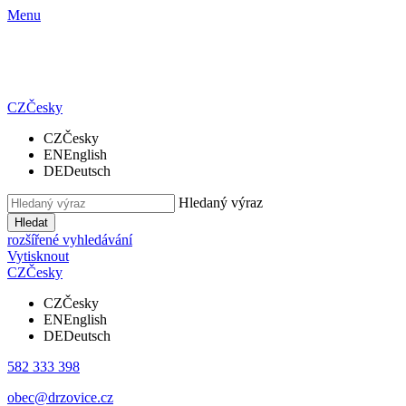
Menu
CZ
Česky
CZ
Česky
EN
English
DE
Deutsch
Hledaný výraz
Hledat
rozšířené vyhledávání
Vytisknout
CZ
Česky
CZ
Česky
EN
English
DE
Deutsch
582 333 398
obec@drzovice.cz