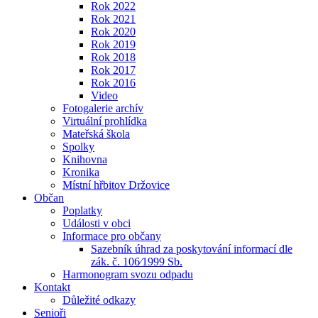
Rok 2022
Rok 2021
Rok 2020
Rok 2019
Rok 2018
Rok 2017
Rok 2016
Video
Fotogalerie archív
Virtuální prohlídka
Mateřská škola
Spolky
Knihovna
Kronika
Místní hřbitov Držovice
Občan
Poplatky
Události v obci
Informace pro občany
Sazebník úhrad za poskytování informací dle
zák. č. 106⁄1999 Sb.
Harmonogram svozu odpadu
Kontakt
Důležité odkazy
Senioři