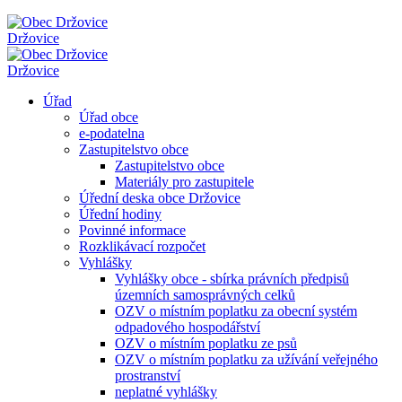
Držovice
Držovice
Úřad
Úřad obce
e-podatelna
Zastupitelstvo obce
Zastupitelstvo obce
Materiály pro zastupitele
Úřední deska obce Držovice
Úřední hodiny
Povinné informace
Rozklikávací rozpočet
Vyhlášky
Vyhlášky obce - sbírka právních předpisů
územních samosprávných celků
OZV o místním poplatku za obecní systém
odpadového hospodářství
OZV o místním poplatku ze psů
OZV o místním poplatku za užívání veřejného
prostranství
neplatné vyhlášky