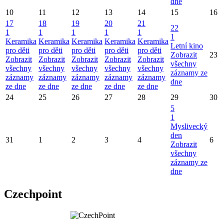
dne
10
11
12
13
14
15
16
17
18
19
20
21
22
1
1
1
1
1
1
Keramika
Keramika
Keramika
Keramika
Keramika
Letní kino
pro děti
pro děti
pro děti
pro děti
pro děti
Zobrazit
23
Zobrazit
Zobrazit
Zobrazit
Zobrazit
Zobrazit
všechny
všechny
všechny
všechny
všechny
všechny
záznamy ze
záznamy
záznamy
záznamy
záznamy
záznamy
dne
ze dne
ze dne
ze dne
ze dne
ze dne
24
25
26
27
28
29
30
5
1
Myslivecký
den
31
1
2
3
4
6
Zobrazit
všechny
záznamy ze
dne
Czechpoint