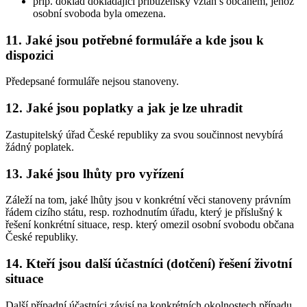
příp. doklad dokládající příbuzenský vztah s občanem, jehož
osobní svoboda byla omezena.
11. Jaké jsou potřebné formuláře a kde jsou k
dispozici
Předepsané formuláře nejsou stanoveny.
12. Jaké jsou poplatky a jak je lze uhradit
Zastupitelský úřad České republiky za svou součinnost nevybírá
žádný poplatek.
13. Jaké jsou lhůty pro vyřízení
Záleží na tom, jaké lhůty jsou v konkrétní věci stanoveny právním
řádem cizího státu, resp. rozhodnutím úřadu, který je příslušný k
řešení konkrétní situace, resp. který omezil osobní svobodu občana
České republiky.
14. Kteří jsou další účastníci (dotčení) řešení životní
situace
Další případní účastníci závisí na konkrétních okolnostech případu,