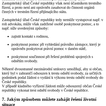
Zastupitelský úřad České republiky však není účastníkem trestního
řízení, a proto není ani oprávněn zasahovat do činnosti orgánů
činných v trestním řízení přijímajícího státu.
Zastupitelský úřad České republiky tedy nemůže vystupovat např. v
roli advokáta, může však zadržené osobě poskytnout pomoc, a to
např. níže uvedenými způsoby:
zajistit kontakt s rodinou,
poskytnout pomoc při vyhledání právního zástupce, který je
oprávněn poskytovat právní pomoc v daném státě,
poskytnout součinnost při řešení problémů spojených s
odnětím svobody.
Některé dvoustranné mezinárodní smlouvy umožňují, aby si občan,
který byl v zahraničí odsouzen k trestu odnětí svobody, za určitých
podmínek podal žádost o vydání k výkonu trestu odnětí svobody do
České republiky.
V případě kladného vyřízení žádosti může odsouzený občan České
republiky vykonat trest odnětí svobody v České republice.
7. Jakým způsobem můžete zahájit řešení životní
situace