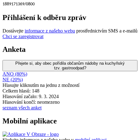
1889171369/0800
Přihlášení k odběru zpráv
Dostávejte
informace z našeho webu
prostřednictvím SMS a e-mailů
Chci se zaregistrovat
Anketa
Přejete si, aby obec pořídila občanům nádoby na kuchyňský
tzv. gastroodpad?
ANO (80%)
NE (20%)
Hlasujte kliknutím na jednu z možností
Celkem hlasů: 148
Hlasování začalo: 9. 3. 2024
Hlasování končí: neomezeno
seznam všech anket
Mobilní aplikace
Sledujte informace z našeho webu v
mobilní aplikaci –