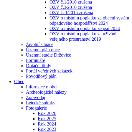
OZV č.1⁄2010 zrušena
OZV č.3⁄2010 zrušena
OZV č. 1⁄2015 zrušena
OZV o místním poplatku za obecní systém
odpadového hospodářství 2024
OZV o místním poplatku ze psů 2024
OZV o místním poplatku za užívání
veřejného prostranství 2019
Životní situace
Územní plán obce
Územní studie Držovice
Formuláře
Dotační tituly
Portál veřejných zakázek
Povodňový plán
Obec
Informace o obci
Archeologické nálezy
Zpravodaj
Letecké snímky
Fotogalerie
Rok 2026
Rok 2025
Rok 2024
Rok 2023