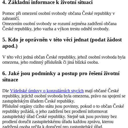
4. Základní informace k životní situaci
Pomoc při omezení osobní svobody občana České republiky v
zahraničí.
Omezením osobní svobody se rozumí zejména zadržení občana
České republiky, jeho vazba a výkon trestu odnětí svobody.
5. Kdo je oprávněn v této věci jednat (podat žádost
apod.)
V této věci jedná občan České republiky, jehož osobní svoboda byla
omezena, jeho rodinný příslušník či jiná blízká osoba.
6. Jaké jsou podmínky a postup pro řešení životní
situace
Dle
Vídeňské úmluvy o konzulárních stycích
mají občané České
republiky, jejichž osobní svoboda byla omezena, právo na spojení se
zastupitelským úřadem České republiky.
Příslušné orgány cizího státu jsou povinny, pokud o to občan České
republiky požádá, o jeho zadržení bez prodlení informovat
zastupitelský úřad České republiky. Stejně tak jsou povinny bez
prodlení doručit zastupitelskému úřadu každou zprávu, kterou
zadržená osoba určila k doručení pro zastupitelský úřad.