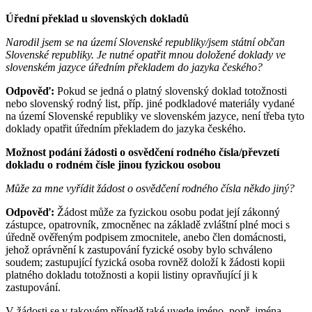
Úřední překlad u slovenských dokladů
Narodil jsem se na území Slovenské republiky/jsem státní občan
Slovenské republiky. Je nutné opatřit mnou doložené doklady ve
slovenském jazyce úředním překladem do jazyka českého?
Odpověď:
Pokud se jedná o platný slovenský doklad totožnosti
nebo slovenský rodný list, příp. jiné podkladové materiály vydané
na území Slovenské republiky ve slovenském jazyce, není třeba tyto
doklady opatřit úředním překladem do jazyka českého.
Možnost podání žádosti o osvědčení rodného čísla/převzetí
dokladu o rodném čísle jinou fyzickou osobou
Může za mne vyřídit žádost o osvědčení rodného čísla někdo jiný?
Odpověď:
Žádost může za fyzickou osobu podat její zákonný
zástupce, opatrovník, zmocněnec na základě zvláštní plné moci s
úředně ověřeným podpisem zmocnitele, anebo člen domácnosti,
jehož oprávnění k zastupování fyzické osoby bylo schváleno
soudem; zastupující fyzická osoba rovněž doloží k žádosti kopii
platného dokladu totožnosti a kopii listiny opravňující ji k
zastupování.
V žádosti se v takovém případě také uvede jméno, popř. jména,