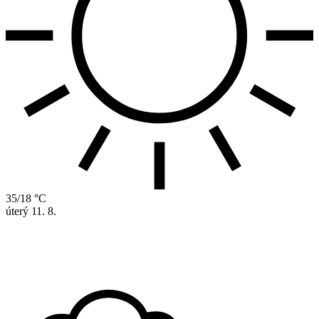
35/18 °C
úterý
11. 8.