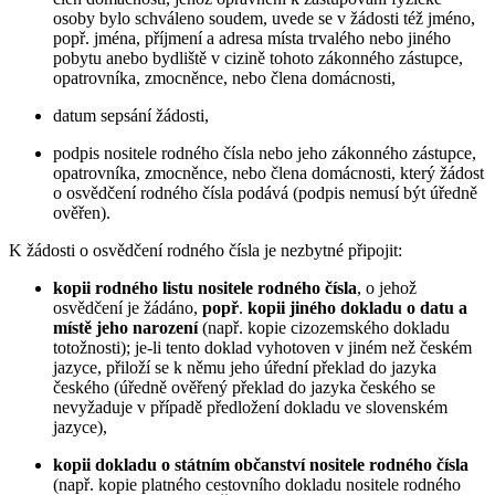
osoby bylo schváleno soudem, uvede se v žádosti též jméno,
popř. jména, příjmení a adresa místa trvalého nebo jiného
pobytu anebo bydliště v cizině tohoto zákonného zástupce,
opatrovníka, zmocněnce, nebo člena domácnosti,
datum sepsání žádosti,
podpis nositele rodného čísla nebo jeho zákonného zástupce,
opatrovníka, zmocněnce, nebo člena domácnosti, který žádost
o osvědčení rodného čísla podává (podpis nemusí být úředně
ověřen).
K žádosti o osvědčení rodného čísla je nezbytné připojit:
kopii rodného listu nositele rodného čísla
, o jehož
osvědčení je žádáno,
popř
.
kopii jiného dokladu o datu a
místě jeho narození
(např. kopie cizozemského dokladu
totožnosti); je-li tento doklad vyhotoven v jiném než českém
jazyce, přiloží se k němu jeho úřední překlad do jazyka
českého (úředně ověřený překlad do jazyka českého se
nevyžaduje v případě předložení dokladu ve slovenském
jazyce),
kopii dokladu o státním občanství nositele rodného čísla
(např. kopie platného cestovního dokladu nositele rodného