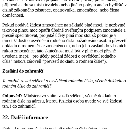
příjmení a adresa místa trvalého nebo jiného pobytu anebo bydliště v
cizině zákonného zástupce, opatrovníka, zmocněnce, nebo člena
domácnosti.
Pokud podává žádost zmocněnec na základě plné moci, je nezbytné
takovou plnou moc opatřit úředně ověřeným podpisem zmocnitele a
přesně specifikovat, pro jaké účely plná moc slouží; pokud je v
rámci žádosti o osvědčení rodného čísla požadováno osobní převzetí
dokladu o rodném čísle zmocněncem, nebo jeho zaslání do vlastních
rukou zmocněnce, tato skutečnost musí být v plné moci přesně
uvedena (např. "pro účely podání žádosti o osvědčení rodného
čísla" nebo/a zároveň "převzetí dokladu o rodném čísle").
Zasílání do zahraničí
Je možné zaslat sdělení o osvědčení rodného čísla, včetně dokladu o
rodném čísle do zahraničí?
Odpověď:
Ministerstvo vnitra zasílá sdělení, včetně dokladu o
rodném čísle na adresu, kterou fyzická osoba uvede ve své žádosti,
tzn. i do zahraničí.
22. Další informace
Doklad o rodném čísle je nositeli rodného čísla (příp. jeho