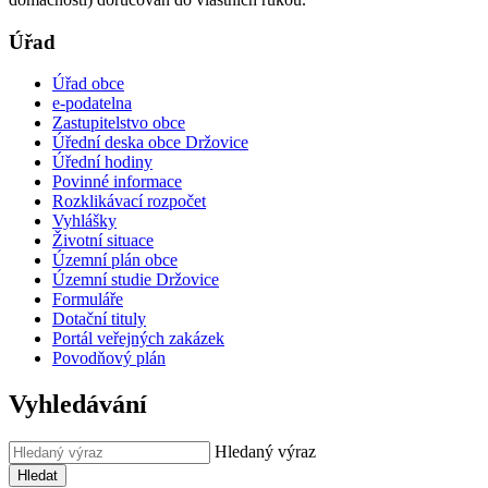
Úřad
Úřad obce
e-podatelna
Zastupitelstvo obce
Úřední deska obce Držovice
Úřední hodiny
Povinné informace
Rozklikávací rozpočet
Vyhlášky
Životní situace
Územní plán obce
Územní studie Držovice
Formuláře
Dotační tituly
Portál veřejných zakázek
Povodňový plán
Vyhledávání
Hledaný výraz
Hledat