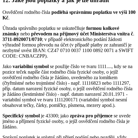
12. Jaké jsou poplatky a jak je lze uhradit
Osvědčení rodného čísla
podléhá správnímu poplatku ve výši 100
Kč
.
Úhrada správního poplatku se uskutečňuje
formou kolkové
známky
nebo
převodem na příjmový účet Ministerstva vnitra č
.
3711-8920071/0710
; v případě elektronického podání žádosti
výhradně formou převodu na účet (v případě platby ze zahraničí je
nezbytné uvést IBAN: CZ47 0710 0037 1100 0892 0071 a SWIFT
CODE: CNBACZPP).
Jako
variabilní symbol
se použije číslo ve tvaru 1111...., kdy se na
pozice teček napíše část rodného čísla fyzické osoby, o jejíž
osvědčení rodného čísla je žádáno, uvedeného za lomítkem
(čtyřmístné nebo trojmístné číslo) - např. 11116823 nebo 1111297,
příp. datum narození fyzické osoby, o jejíž osvědčení rodného čísla
je žádáno (šestimístné číslo) - např. datum narození 20.01.1971 -
variabilní symbol ve tvaru 1111200171 (variabilní symbol nesmí
obsahovat tečky, čárky, pomlčky, písmena, mezery apod.).
Specifický symbol
je 43300; jako
zpráva pro příjemce
se uvede
jméno a příjmení fyzické osoby, o jejíž osvědčení rodného čísla je
žádáno.
Správní poplatek je splatný při přijetí podání nebo později, vždy