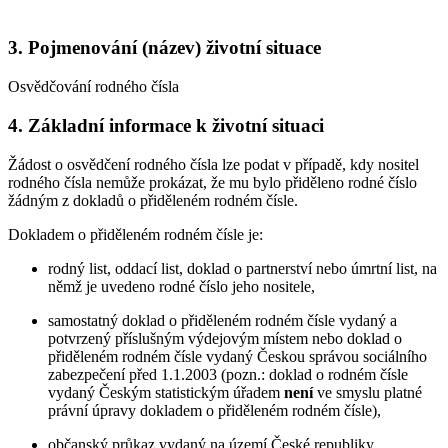
3. Pojmenování (název) životní situace
Osvědčování rodného čísla
4. Základní informace k životní situaci
Žádost o osvědčení rodného čísla lze podat v případě, kdy nositel
rodného čísla nemůže prokázat, že mu bylo přiděleno rodné číslo
žádným z dokladů o přiděleném rodném čísle.
Dokladem o přiděleném rodném čísle je:
rodný list, oddací list, doklad o partnerství nebo úmrtní list, na
němž je uvedeno rodné číslo jeho nositele,
samostatný doklad o přiděleném rodném čísle vydaný a
potvrzený příslušným výdejovým místem nebo doklad o
přiděleném rodném čísle vydaný Českou správou sociálního
zabezpečení před 1.1.2003 (pozn.: doklad o rodném čísle
vydaný Českým statistickým úřadem
není
ve smyslu platné
právní úpravy dokladem o přiděleném rodném čísle),
občanský průkaz vydaný na území České republiky,