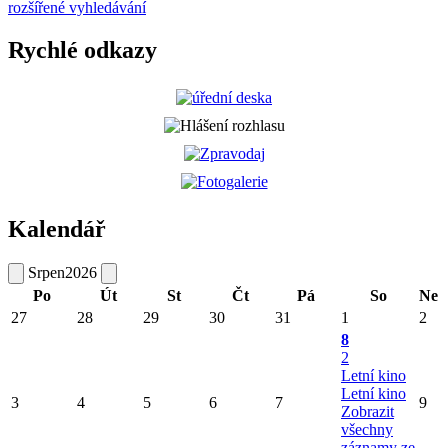
rozšířené vyhledávání
Rychlé odkazy
Kalendář
Srpen
2026
Po
Út
St
Čt
Pá
So
Ne
27
28
29
30
31
1
2
8
2
Letní kino
Letní kino
3
4
5
6
7
9
Zobrazit
všechny
záznamy ze