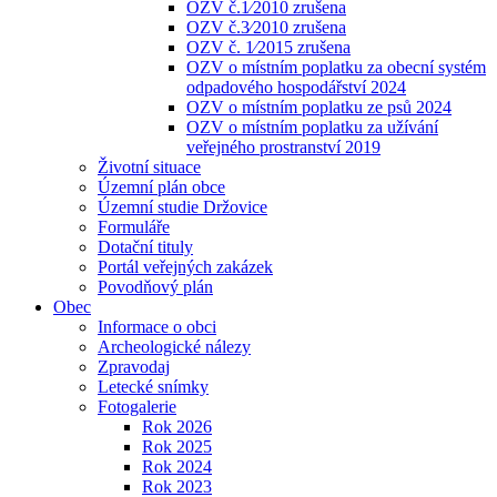
OZV č.1⁄2010 zrušena
OZV č.3⁄2010 zrušena
OZV č. 1⁄2015 zrušena
OZV o místním poplatku za obecní systém
odpadového hospodářství 2024
OZV o místním poplatku ze psů 2024
OZV o místním poplatku za užívání
veřejného prostranství 2019
Životní situace
Územní plán obce
Územní studie Držovice
Formuláře
Dotační tituly
Portál veřejných zakázek
Povodňový plán
Obec
Informace o obci
Archeologické nálezy
Zpravodaj
Letecké snímky
Fotogalerie
Rok 2026
Rok 2025
Rok 2024
Rok 2023