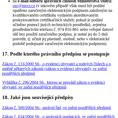
na
e-mail odboru správních činností Ministerstva vnitra
:
osc@mvcr.cz
(v takovém případě však musí být podání
opatřeno zaručeným elektronickým podpisem založeným na
kvalifikovaném certifikátu vydaném akreditovaným
poskytovatelem certifikačních služeb; pokud je podání
učiněno pomocí jiných technických prostředků, zejména
prostřednictvím telefaxu č. 974 816 861 nebo veřejné datové
sítě bez použití zaručeného podpisu, je nutné jej do 5 dnů
potvrdit, tj. učinit jej písemně, osobně, nebo v elektronické
podobě podepsané zaručeným elektronickým podpisem).
17. Podle kterého právního předpisu se postupuje
Zákon č. 133/2000 Sb., o evidenci obyvatel a rodných číslech a o
změně některých zákonů (zákon o evidenci obyvatel), ve znění
pozdějších předpisů
Vyhláška č. 296/2004 Sb., kterou se provádí zákon o evidenci
obyvatel, ve znění pozdějších předpisů
18. Jaké jsou související předpisy
Zákon č. 500/2004 Sb., správní řád, ve znění pozdějších předpisů
Zákon č. 634/2004 Sb., o správních poplatcích, ve znění pozdějších