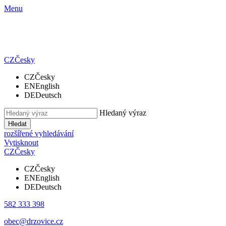
Menu
CZ
Česky
CZ
Česky
EN
English
DE
Deutsch
Hledaný výraz
Hledat
rozšířené vyhledávání
Vytisknout
CZ
Česky
CZ
Česky
EN
English
DE
Deutsch
582 333 398
obec@drzovice.cz