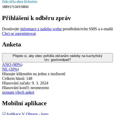
Číslo účtu obce Držovice:
1889171369/0800
Přihlášení k odběru zpráv
Dostávejte
informace z našeho webu
prostřednictvím SMS a e-mailů
Chci se zaregistrovat
Anketa
Přejete si, aby obec pořídila občanům nádoby na kuchyňský
tzv. gastroodpad?
ANO (80%)
NE (20%)
Hlasujte kliknutím na jednu z možností
Celkem hlasů: 148
Hlasování začalo: 9. 3. 2024
Hlasování končí: neomezeno
seznam všech anket
Mobilní aplikace