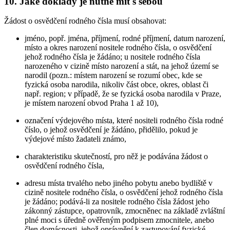
10. Jaké doklady je nutné mít s sebou
Žádost o osvědčení rodného čísla musí obsahovat:
jméno, popř. jména, příjmení, rodné příjmení, datum narození,
místo a okres narození nositele rodného čísla, o osvědčení
jehož rodného čísla je žádáno; u nositele rodného čísla
narozeného v cizině místo narození a stát, na jehož území se
narodil (pozn.: místem narození se rozumí obec, kde se
fyzická osoba narodila, nikoliv část obce, okres, oblast či
např. region; v případě, že se fyzická osoba narodila v Praze,
je místem narození obvod Praha 1 až 10),
označení výdejového místa, které nositeli rodného čísla rodné
číslo, o jehož osvědčení je žádáno, přidělilo, pokud je
výdejové místo žadateli známo,
charakteristiku skutečností, pro něž je podávána žádost o
osvědčení rodného čísla,
adresu místa trvalého nebo jiného pobytu anebo bydliště v
cizině nositele rodného čísla, o osvědčení jehož rodného čísla
je žádáno; podává-li za nositele rodného čísla žádost jeho
zákonný zástupce, opatrovník, zmocněnec na základě zvláštní
plné moci s úředně ověřeným podpisem zmocnitele, anebo
člen domácnosti, jehož oprávnění k zastupování fyzické