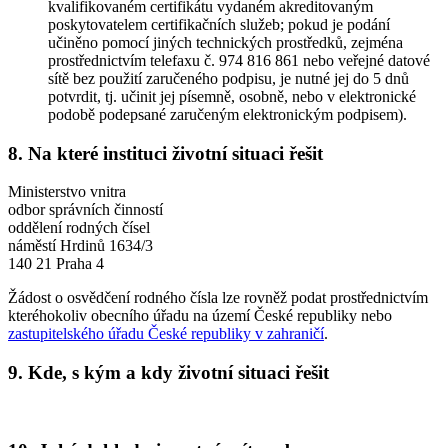
kvalifikovaném certifikátu vydaném akreditovaným
poskytovatelem certifikačních služeb; pokud je podání
učiněno pomocí jiných technických prostředků, zejména
prostřednictvím telefaxu č. 974 816 861 nebo veřejné datové
sítě bez použití zaručeného podpisu, je nutné jej do 5 dnů
potvrdit, tj. učinit jej písemně, osobně, nebo v elektronické
podobě podepsané zaručeným elektronickým podpisem).
8. Na které instituci životní situaci řešit
Ministerstvo vnitra
odbor správních činností
oddělení rodných čísel
náměstí Hrdinů 1634/3
140 21 Praha 4
Žádost o osvědčení rodného čísla lze rovněž podat prostřednictvím
kteréhokoliv obecního úřadu na území České republiky nebo
zastupitelského úřadu České republiky v zahraničí
.
9. Kde, s kým a kdy životní situaci řešit