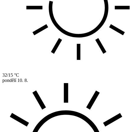
32/15 °C
pondělí
10. 8.