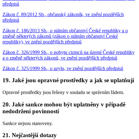
předpisů
Zákon č. 89/2012 Sb., občanský zákoník, ve znění pozdějších
předpisů
Zákon č. 186/2013 Sb., o státním občanství České republiky a o
změně některých zákonů (zákon o státním občanství České
republiky), ve znění pozdějších předpisů
Zákon č. 326/1999 Sb., o pobytu cizinců na území České republiky
a o změně některých zákonů, ve znění pozdějších předpisů
Zákon č. 325/1999 Sb., o azylu, ve znění pozdějších předpisů
19. Jaké jsou opravné prostředky a jak se uplatňují
Opravné prostředky jsou řešeny v souladu se správním řádem.
20. Jaké sankce mohou být uplatněny v případě
nedodržení povinností
Sankce nejsou stanoveny.
21. Nejčastější dotazy