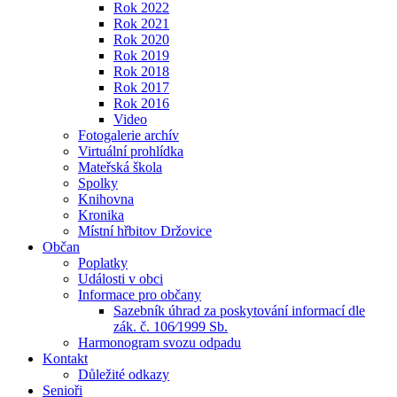
Rok 2022
Rok 2021
Rok 2020
Rok 2019
Rok 2018
Rok 2017
Rok 2016
Video
Fotogalerie archív
Virtuální prohlídka
Mateřská škola
Spolky
Knihovna
Kronika
Místní hřbitov Držovice
Občan
Poplatky
Události v obci
Informace pro občany
Sazebník úhrad za poskytování informací dle
zák. č. 106⁄1999 Sb.
Harmonogram svozu odpadu
Kontakt
Důležité odkazy
Senioři