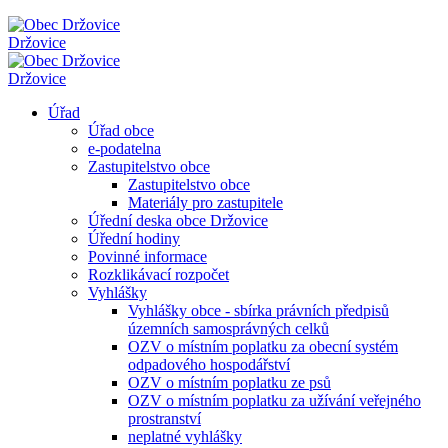
Držovice
Držovice
Úřad
Úřad obce
e-podatelna
Zastupitelstvo obce
Zastupitelstvo obce
Materiály pro zastupitele
Úřední deska obce Držovice
Úřední hodiny
Povinné informace
Rozklikávací rozpočet
Vyhlášky
Vyhlášky obce - sbírka právních předpisů
územních samosprávných celků
OZV o místním poplatku za obecní systém
odpadového hospodářství
OZV o místním poplatku ze psů
OZV o místním poplatku za užívání veřejného
prostranství
neplatné vyhlášky