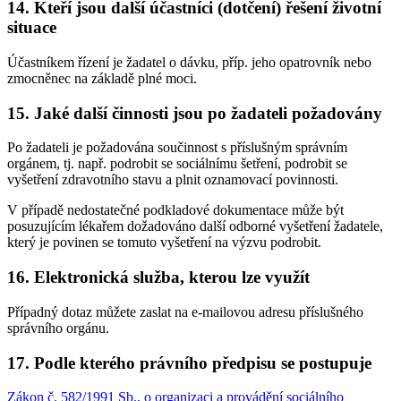
14. Kteří jsou další účastníci (dotčení) řešení životní
situace
Účastníkem řízení je žadatel o dávku, příp. jeho opatrovník nebo
zmocněnec na základě plné moci.
15. Jaké další činnosti jsou po žadateli požadovány
Po žadateli je požadována součinnost s příslušným správním
orgánem, tj. např. podrobit se sociálnímu šetření, podrobit se
vyšetření zdravotního stavu a plnit oznamovací povinnosti.
V případě nedostatečné podkladové dokumentace může být
posuzujícím lékařem dožadováno další odborné vyšetření žadatele,
který je povinen se tomuto vyšetření na výzvu podrobit.
16. Elektronická služba, kterou lze využít
Případný dotaz můžete zaslat na e-mailovou adresu příslušného
správního orgánu.
17. Podle kterého právního předpisu se postupuje
Zákon č. 582/1991 Sb., o organizaci a provádění sociálního