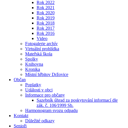
Rok 2022
Rok 2021
Rok 2020
Rok 2019
Rok 2018
Rok 2017
Rok 2016
Video
Fotogalerie archív
Virtuální prohlídka
Mateřská škola
Spolky
Knihovna
Kronika
Místní hřbitov Držovice
Občan
Poplatky
Události v obci
Informace pro občany
Sazebník úhrad za poskytování informací dle
zák. č. 106⁄1999 Sb.
Harmonogram svozu odpadu
Kontakt
Důležité odkazy
Senioři