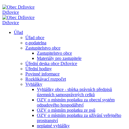
Držovice
Držovice
Úřad
Úřad obce
e-podatelna
Zastupitelstvo obce
Zastupitelstvo obce
Materiály pro zastupitele
Úřední deska obce Držovice
Úřední hodiny
Povinné informace
Rozklikávací rozpočet
Vyhlášky
Vyhlášky obce - sbírka právních předpisů
územních samosprávných celků
OZV o místním poplatku za obecní systém
odpadového hospodářství
OZV o místním poplatku ze psů
OZV o místním poplatku za užívání veřejného
prostranství
neplatné vyhlášky