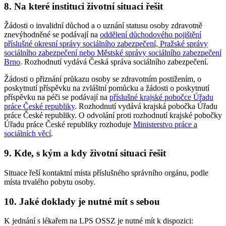
8. Na které instituci životní situaci řešit
Žádosti o invalidní důchod a o uznání statusu osoby zdravotně
znevýhodněné se podávají na
oddělení důchodového pojištění
příslušné okresní správy sociálního zabezpečení, Pražské správy
sociálního zabezpečení nebo Městské správy sociálního zabezpečení
Brno
. Rozhodnutí vydává Česká správa sociálního zabezpečení.
Žádosti o přiznání průkazu osoby se zdravotním postižením, o
poskytnutí příspěvku na zvláštní pomůcku a žádosti o poskytnutí
příspěvku na péči se podávají na
příslušné krajské pobočce Úřadu
práce České republiky
. Rozhodnutí vydává krajská pobočka Úřadu
práce České republiky. O odvolání proti rozhodnutí krajské pobočky
Úřadu práce České republiky rozhoduje
Ministerstvo práce a
sociálních věcí
.
9. Kde, s kým a kdy životní situaci řešit
Situace řeší kontaktní místa příslušného správního orgánu, podle
místa trvalého pobytu osoby.
10. Jaké doklady je nutné mít s sebou
K jednání s lékařem na LPS OSSZ je nutné mít k dispozici: