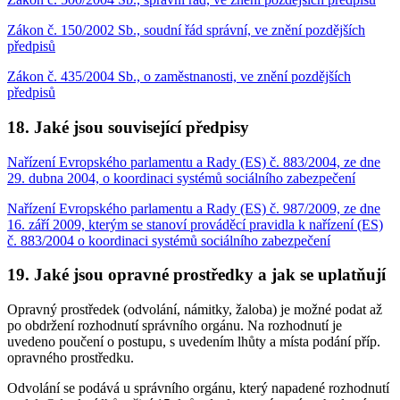
Zákon č. 150/2002 Sb., soudní řád správní, ve znění pozdějších
předpisů
Zákon č. 435/2004 Sb., o zaměstnanosti, ve znění pozdějších
předpisů
18. Jaké jsou související předpisy
Nařízení Evropského parlamentu a Rady (ES) č. 883/2004, ze dne
29. dubna 2004, o koordinaci systémů sociálního zabezpečení
Nařízení Evropského parlamentu a Rady (ES) č. 987/2009, ze dne
16. září 2009, kterým se stanoví prováděcí pravidla k nařízení (ES)
č. 883/2004 o koordinaci systémů sociálního zabezpečení
19. Jaké jsou opravné prostředky a jak se uplatňují
Opravný prostředek (odvolání, námitky, žaloba) je možné podat až
po obdržení rozhodnutí správního orgánu. Na rozhodnutí je
uvedeno poučení o postupu, s uvedením lhůty a místa podání příp.
opravného prostředku.
Odvolání se podává u správního orgánu, který napadené rozhodnutí