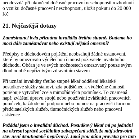
neodevzdá při ukončení dočasné pracovní neschopnosti rozhodnutí
o vzniku dočasné pracovní neschopnosti, uložit pokutu do 20 000
Kč.
21. Nejčastější dotazy
Zaměstnanci byla přiznána invalidita třetího stupně. Budeme ho
moci dále zaměstnávat nebo existují nějaká omezení?
Předpisy o důchodovém pojištění neobsahují žádné ustanovení,
které by omezovalo výdělečnou činnost poživatele invalidního
důchodu. Občan je ve svých možnostech omezovaný pouze svým
dlouhodobě nepříznivým zdravotním stavem.
Při uznání invalidity třetího stupně lékař oddělení lékařské
posudkové služby stanoví, zda pojištěnec k výdělečné činnosti
potřebuje vytvoření zcela mimořádných podmínek. To znamená
např. zvláštní úpravu strojů nebo používání zvláštních pracovních
pomůcek, každodenní podporu nebo pomoc na pracovišti formou
předčitatelských služeb, tlumočnických služeb nebo pracovní
asistence.
Požádal jsem o invalidní důchod. Posudkový lékař mi po jednání
na okresní správě sociálního zabezpečení sdělil, že můj zdravotní
stav není dlouhodobě nepříznivý. Jaká jsou dána pravidla pro tuto