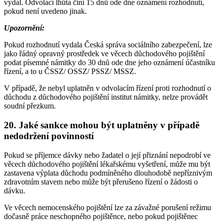
vydal. Odvolací lhůta činí 15 dnů ode dne oznámení rozhodnutí,
pokud není uvedeno jinak.
Upozornění:
Pokud rozhodnutí vydala Česká správa sociálního zabezpečení, lze
jako řádný opravný prostředek ve věcech důchodového pojištění
podat písemné námitky do 30 dnů ode dne jeho oznámení účastníku
řízení, a to u ČSSZ/ OSSZ/ PSSZ/ MSSZ.
V případě, že nebyl uplatněn v odvolacím řízení proti rozhodnutí o
důchodu z důchodového pojištění institut námitky, nelze provádět
soudní přezkum.
20. Jaké sankce mohou být uplatněny v případě
nedodržení povinností
Pokud se příjemce dávky nebo žadatel o její přiznání nepodrobí ve
věcech důchodového pojištění lékařskému vyšetření, může mu být
zastavena výplata důchodu podmíněného dlouhodobě nepříznivým
zdravotním stavem nebo může být přerušeno řízení o žádosti o
dávku.
Ve věcech nemocenského pojištění lze za závažné porušení režimu
dočasně práce neschopného pojištěnce, nebo pokud pojištěnec