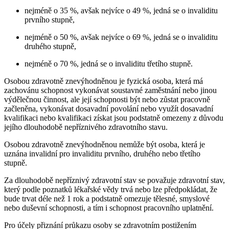
nejméně o 35 %, avšak nejvíce o 49 %, jedná se o invaliditu
prvního stupně,
nejméně o 50 %, avšak nejvíce o 69 %, jedná se o invaliditu
druhého stupně,
nejméně o 70 %, jedná se o invaliditu třetího stupně.
Osobou zdravotně znevýhodněnou je fyzická osoba, která má
zachovánu schopnost vykonávat soustavné zaměstnání nebo jinou
výdělečnou činnost, ale její schopnosti být nebo zůstat pracovně
začleněna, vykonávat dosavadní povolání nebo využít dosavadní
kvalifikaci nebo kvalifikaci získat jsou podstatně omezeny z důvodu
jejího dlouhodobě nepříznivého zdravotního stavu.
Osobou zdravotně znevýhodněnou nemůže být osoba, která je
uznána invalidní pro invaliditu prvního, druhého nebo třetího
stupně.
Za dlouhodobě nepříznivý zdravotní stav se považuje zdravotní stav,
který podle poznatků lékařské vědy trvá nebo lze předpokládat, že
bude trvat déle než 1 rok a podstatně omezuje tělesné, smyslové
nebo duševní schopnosti, a tím i schopnost pracovního uplatnění.
Pro účely přiznání průkazu osoby se zdravotním postižením