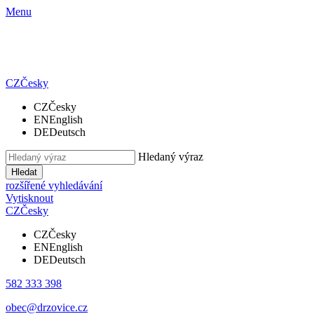
Menu
CZ
Česky
CZ
Česky
EN
English
DE
Deutsch
Hledaný výraz
Hledat
rozšířené vyhledávání
Vytisknout
CZ
Česky
CZ
Česky
EN
English
DE
Deutsch
582 333 398
obec@drzovice.cz