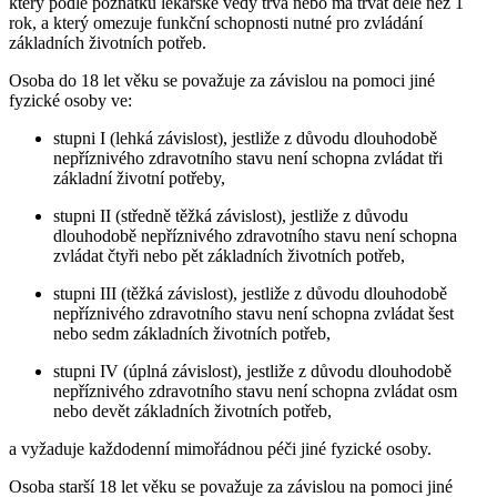
který podle poznatků lékařské vědy trvá nebo má trvat déle než 1
rok, a který omezuje funkční schopnosti nutné pro zvládání
základních životních potřeb.
Osoba do 18 let věku se považuje za závislou na pomoci jiné
fyzické osoby ve:
stupni I (lehká závislost), jestliže z důvodu dlouhodobě
nepříznivého zdravotního stavu není schopna zvládat tři
základní životní potřeby,
stupni II (středně těžká závislost), jestliže z důvodu
dlouhodobě nepříznivého zdravotního stavu není schopna
zvládat čtyři nebo pět základních životních potřeb,
stupni III (těžká závislost), jestliže z důvodu dlouhodobě
nepříznivého zdravotního stavu není schopna zvládat šest
nebo sedm základních životních potřeb,
stupni IV (úplná závislost), jestliže z důvodu dlouhodobě
nepříznivého zdravotního stavu není schopna zvládat osm
nebo devět základních životních potřeb,
a vyžaduje každodenní mimořádnou péči jiné fyzické osoby.
Osoba starší 18 let věku se považuje za závislou na pomoci jiné