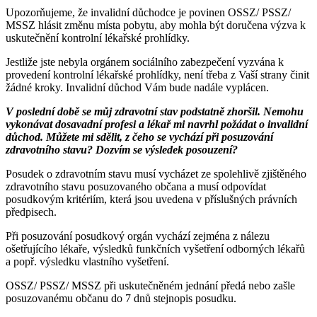
Upozorňujeme, že invalidní důchodce je povinen OSSZ/ PSSZ/
MSSZ hlásit změnu místa pobytu, aby mohla být doručena výzva k
uskutečnění kontrolní lékařské prohlídky.
Jestliže jste nebyla orgánem sociálního zabezpečení vyzvána k
provedení kontrolní lékařské prohlídky, není třeba z Vaší strany činit
žádné kroky. Invalidní důchod Vám bude nadále vyplácen.
V poslední době se můj zdravotní stav podstatně zhoršil. Nemohu
vykonávat dosavadní profesi a lékař mi navrhl požádat o invalidní
důchod. Můžete mi sdělit, z čeho se vychází při posuzování
zdravotního stavu? Dozvím se výsledek posouzení?
Posudek o zdravotním stavu musí vycházet ze spolehlivě zjištěného
zdravotního stavu posuzovaného občana a musí odpovídat
posudkovým kritériím, která jsou uvedena v příslušných právních
předpisech.
Při posuzování posudkový orgán vychází zejména z nálezu
ošetřujícího lékaře, výsledků funkčních vyšetření odborných lékařů
a popř. výsledku vlastního vyšetření.
OSSZ/ PSSZ/ MSSZ při uskutečněném jednání předá nebo zašle
posuzovanému občanu do 7 dnů stejnopis posudku.