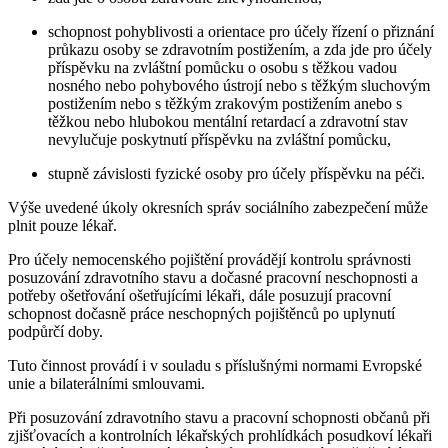
schopnost pohyblivosti a orientace pro účely řízení o přiznání
průkazu osoby se zdravotním postižením, a zda jde pro účely
příspěvku na zvláštní pomůcku o osobu s těžkou vadou
nosného nebo pohybového ústrojí nebo s těžkým sluchovým
postižením nebo s těžkým zrakovým postižením anebo s
těžkou nebo hlubokou mentální retardací a zdravotní stav
nevylučuje poskytnutí příspěvku na zvláštní pomůcku,
stupně závislosti fyzické osoby pro účely příspěvku na péči.
Výše uvedené úkoly okresních správ sociálního zabezpečení může
plnit pouze lékař.
Pro účely nemocenského pojištění provádějí kontrolu správnosti
posuzování zdravotního stavu a dočasné pracovní neschopnosti a
potřeby ošetřování ošetřujícími lékaři, dále posuzují pracovní
schopnost dočasně práce neschopných pojištěnců po uplynutí
podpůrčí doby.
Tuto činnost provádí i v souladu s příslušnými normami Evropské
unie a bilaterálními smlouvami.
Při posuzování zdravotního stavu a pracovní schopnosti občanů při
zjišťovacích a kontrolních lékařských prohlídkách posudkoví lékaři