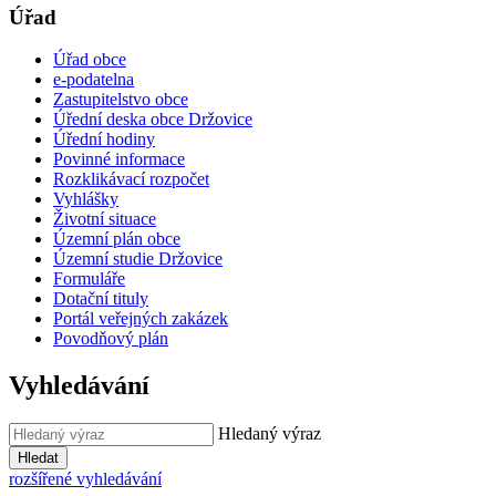
Úřad
Úřad obce
e-podatelna
Zastupitelstvo obce
Úřední deska obce Držovice
Úřední hodiny
Povinné informace
Rozklikávací rozpočet
Vyhlášky
Životní situace
Územní plán obce
Územní studie Držovice
Formuláře
Dotační tituly
Portál veřejných zakázek
Povodňový plán
Vyhledávání
Hledaný výraz
Hledat
rozšířené vyhledávání