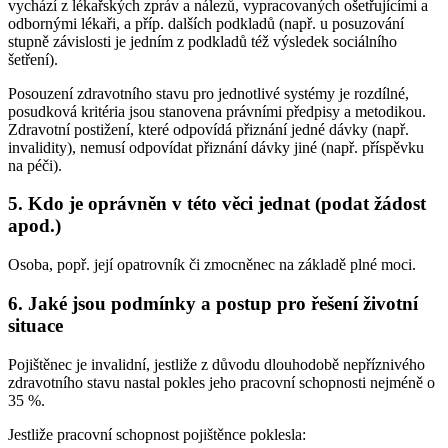
vychází z lékařských zpráv a nálezů, vypracovaných ošetřujícími a
odbornými lékaři, a příp. dalších podkladů (např. u posuzování
stupně závislosti je jedním z podkladů též výsledek sociálního
šetření).
Posouzení zdravotního stavu pro jednotlivé systémy je rozdílné,
posudková kritéria jsou stanovena právními předpisy a metodikou.
Zdravotní postižení, které odpovídá přiznání jedné dávky (např.
invalidity), nemusí odpovídat přiznání dávky jiné (např. příspěvku
na péči).
5. Kdo je oprávněn v této věci jednat (podat žádost
apod.)
Osoba, popř. její opatrovník či zmocněnec na základě plné moci.
6. Jaké jsou podmínky a postup pro řešení životní
situace
Pojištěnec je invalidní, jestliže z důvodu dlouhodobě nepříznivého
zdravotního stavu nastal pokles jeho pracovní schopnosti nejméně o
35 %.
Jestliže pracovní schopnost pojištěnce poklesla: