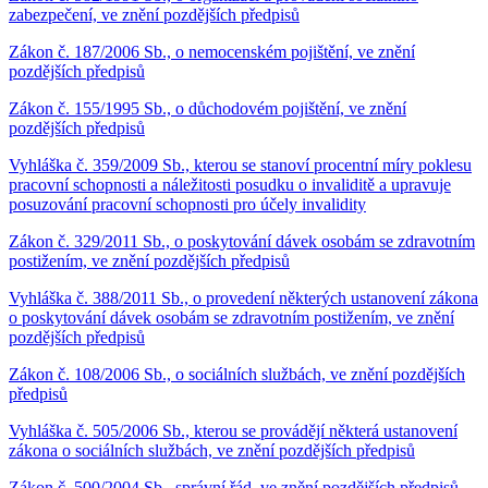
zabezpečení, ve znění pozdějších předpisů
Zákon č. 187/2006 Sb., o nemocenském pojištění, ve znění
pozdějších předpisů
Zákon č. 155/1995 Sb., o důchodovém pojištění, ve znění
pozdějších předpisů
Vyhláška č. 359/2009 Sb., kterou se stanoví procentní míry poklesu
pracovní schopnosti a náležitosti posudku o invaliditě a upravuje
posuzování pracovní schopnosti pro účely invalidity
Zákon č. 329/2011 Sb., o poskytování dávek osobám se zdravotním
postižením, ve znění pozdějších předpisů
Vyhláška č. 388/2011 Sb., o provedení některých ustanovení zákona
o poskytování dávek osobám se zdravotním postižením, ve znění
pozdějších předpisů
Zákon č. 108/2006 Sb., o sociálních službách, ve znění pozdějších
předpisů
Vyhláška č. 505/2006 Sb., kterou se provádějí některá ustanovení
zákona o sociálních službách, ve znění pozdějších předpisů
Zákon č. 500/2004 Sb., správní řád, ve znění pozdějších předpisů