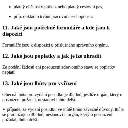
platný občanský průkaz nebo platný cestovní pas,
příp. doklad o trvání pracovní neschopnosti.
11. Jaké jsou potřebné formuláře a kde jsou k
dispozici
Formuláře jsou k dispozici u příslušného správního orgánu.
12. Jaké jsou poplatky a jak je lze uhradit
Za podání žádosti ani posouzení zdravotního stavu se poplatky
neplatí.
13. Jaké jsou lhůty pro vyřízení
Obecná lhůta pro vydání posudku je 45 dnů, jestliže orgán, který o
posouzení požádal, nestanoví lhůtu delší.
V případě, že vydání posudku ve lhůtě brání závažné důvody, lhůta
se prodlužuje o 30 dnů, nestanoví-li orgán, který o posouzení
požádal, lhůtu delší.