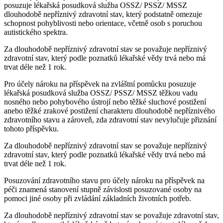
posuzuje lékařská posudková služba OSSZ/ PSSZ/ MSSZ
dlouhodobě nepříznivý zdravotní stav, který podstatně omezuje
schopnost pohyblivosti nebo orientace, včetně osob s poruchou
autistického spektra.
Za dlouhodobě nepříznivý zdravotní stav se považuje nepříznivý
zdravotní stav, který podle poznatků lékařské vědy trvá nebo má
trvat déle než 1 rok.
Pro účely nároku na příspěvek na zvláštní pomůcku posuzuje
lékařská posudková služba OSSZ/ PSSZ/ MSSZ těžkou vadu
nosného nebo pohybového ústrojí nebo těžké sluchové postižení
anebo těžké zrakové postižení charakteru dlouhodobě nepříznivého
zdravotního stavu a zároveň, zda zdravotní stav nevylučuje přiznání
tohoto příspěvku.
Za dlouhodobě nepříznivý zdravotní stav se považuje nepříznivý
zdravotní stav, který podle poznatků lékařské vědy trvá nebo má
trvat déle než 1 rok.
Posuzování zdravotního stavu pro účely nároku na příspěvek na
péči znamená stanovení stupně závislosti posuzované osoby na
pomoci jiné osoby při zvládání základních životních potřeb.
Za dlouhodobě nepříznivý zdravotní stav se považuje zdravotní stav,