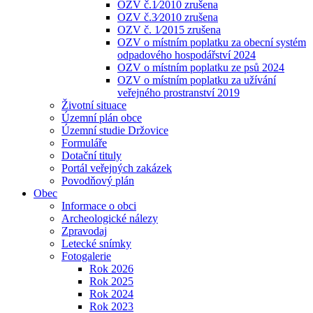
OZV č.1⁄2010 zrušena
OZV č.3⁄2010 zrušena
OZV č. 1⁄2015 zrušena
OZV o místním poplatku za obecní systém
odpadového hospodářství 2024
OZV o místním poplatku ze psů 2024
OZV o místním poplatku za užívání
veřejného prostranství 2019
Životní situace
Územní plán obce
Územní studie Držovice
Formuláře
Dotační tituly
Portál veřejných zakázek
Povodňový plán
Obec
Informace o obci
Archeologické nálezy
Zpravodaj
Letecké snímky
Fotogalerie
Rok 2026
Rok 2025
Rok 2024
Rok 2023