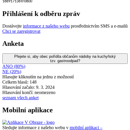
1889171369/0800
Přihlášení k odběru zpráv
Dostávejte
informace z našeho webu
prostřednictvím SMS a e-mailů
Chci se zaregistrovat
Anketa
Přejete si, aby obec pořídila občanům nádoby na kuchyňský
tzv. gastroodpad?
ANO (80%)
NE (20%)
Hlasujte kliknutím na jednu z možností
Celkem hlasů: 148
Hlasování začalo: 9. 3. 2024
Hlasování končí: neomezeno
seznam všech anket
Mobilní aplikace
Sledujte informace z našeho webu v
mobilní aplikaci –