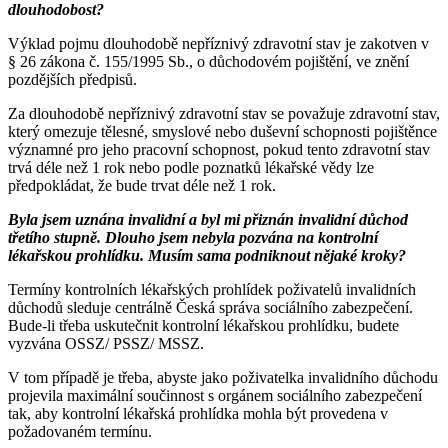
dlouhodobost?
Výklad pojmu dlouhodobě nepříznivý zdravotní stav je zakotven v
§ 26 zákona č. 155/1995 Sb., o důchodovém pojištění, ve znění
pozdějších předpisů.
Za dlouhodobě nepříznivý zdravotní stav se považuje zdravotní stav,
který omezuje tělesné, smyslové nebo duševní schopnosti pojištěnce
významné pro jeho pracovní schopnost, pokud tento zdravotní stav
trvá déle než 1 rok nebo podle poznatků lékařské vědy lze
předpokládat, že bude trvat déle než 1 rok.
Byla jsem uznána invalidní a byl mi přiznán invalidní důchod
třetího stupně. Dlouho jsem nebyla pozvána na kontrolní
lékařskou prohlídku. Musím sama podniknout nějaké kroky?
Termíny kontrolních lékařských prohlídek poživatelů invalidních
důchodů sleduje centrálně Česká správa sociálního zabezpečení.
Bude-li třeba uskutečnit kontrolní lékařskou prohlídku, budete
vyzvána OSSZ/ PSSZ/ MSSZ.
V tom případě je třeba, abyste jako poživatelka invalidního důchodu
projevila maximální součinnost s orgánem sociálního zabezpečení
tak, aby kontrolní lékařská prohlídka mohla být provedena v
požadovaném termínu.