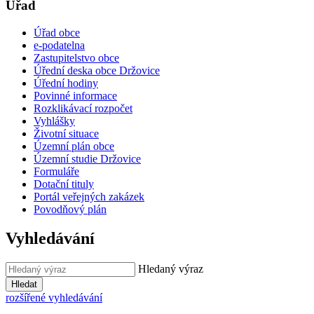
Úřad
Úřad obce
e-podatelna
Zastupitelstvo obce
Úřední deska obce Držovice
Úřední hodiny
Povinné informace
Rozklikávací rozpočet
Vyhlášky
Životní situace
Územní plán obce
Územní studie Držovice
Formuláře
Dotační tituly
Portál veřejných zakázek
Povodňový plán
Vyhledávání
Hledaný výraz
Hledat
rozšířené vyhledávání