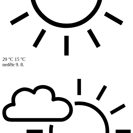
29 °C
15 °C
neděle
9. 8.