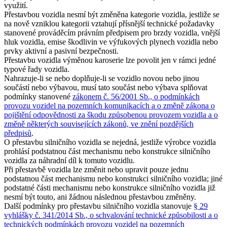
využití.
Přestavbou vozidla nesmí být změněna kategorie vozidla, jestliže se
na nově vzniklou kategorii vztahují přísnější technické požadavky
stanovené prováděcím právním předpisem pro brzdy vozidla, vnější
hluk vozidla, emise škodlivin ve výfukových plynech vozidla nebo
prvky aktivní a pasivní bezpečnosti.
Přestavbu vozidla výměnou karoserie lze povolit jen v rámci jedné
typové řady vozidla.
Nahrazuje-li se nebo doplňuje-li se vozidlo novou nebo jinou
součástí nebo výbavou, musí tato součást nebo výbava splňovat
podmínky stanovené
zákonem č. 56/2001 Sb., o podmínkách
provozu vozidel na pozemních komunikacích a o změně zákona o
pojištění odpovědnosti za škodu způsobenou provozem vozidla a o
změně některých souvisejících zákonů, ve znění pozdějších
předpisů
.
O přestavbu silničního vozidla se nejedná, jestliže výrobce vozidla
prohlásí podstatnou část mechanismu nebo konstrukce silničního
vozidla za náhradní díl k tomuto vozidlu.
Při přestavbě vozidla lze změnit nebo upravit pouze jednu
podstatnou část mechanismu nebo konstrukci silničního vozidla; jiné
podstatné části mechanismu nebo konstrukce silničního vozidla již
nesmí být touto, ani žádnou následnou přestavbou změněny.
Další podmínky pro přestavbu silničního vozidla stanovuje
§ 29
vyhlášky č. 341/2014 Sb., o schvalování technické způsobilosti a o
technických podmínkách provozu vozidel na pozemních