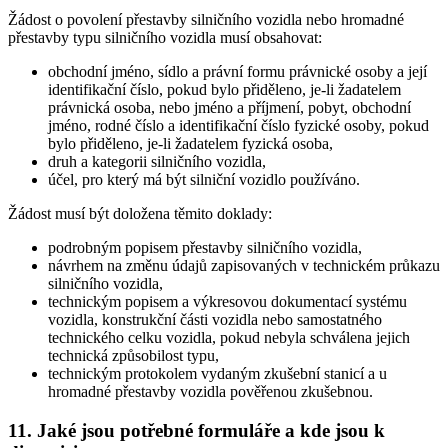
Žádost o povolení přestavby silničního vozidla nebo hromadné
přestavby typu silničního vozidla musí obsahovat:
obchodní jméno, sídlo a právní formu právnické osoby a její
identifikační číslo, pokud bylo přiděleno, je-li žadatelem
právnická osoba, nebo jméno a příjmení, pobyt, obchodní
jméno, rodné číslo a identifikační číslo fyzické osoby, pokud
bylo přiděleno, je-li žadatelem fyzická osoba,
druh a kategorii silničního vozidla,
účel, pro který má být silniční vozidlo používáno.
Žádost musí být doložena těmito doklady:
podrobným popisem přestavby silničního vozidla,
návrhem na změnu údajů zapisovaných v technickém průkazu
silničního vozidla,
technickým popisem a výkresovou dokumentací systému
vozidla, konstrukční části vozidla nebo samostatného
technického celku vozidla, pokud nebyla schválena jejich
technická způsobilost typu,
technickým protokolem vydaným zkušební stanicí a u
hromadné přestavby vozidla pověřenou zkušebnou.
11. Jaké jsou potřebné formuláře a kde jsou k