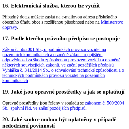
16. Elektronická služba, kterou lze využít
Případný dotaz můžete zaslat na e-mailovou adresu příslušného
obecního úřadu obce s rozšířenou působností nebo na
Ministerstvo
dopravy
.
17. Podle kterého právního předpisu se postupuje
Zákon č. 56/2001 Sb., o podmínkách provozu vozidel na
pozemních komunikacích a o změně zákona o pojištění
odpovědnosti za škodu způsobenou provozem vozidla a o změně
některých souvisejících zákonů, ve znění pozdějších předpisů
Vyhláška č. 341/2014 Sb., o schvalování technické způsobilosti a o
technických podmínkách provozu vozidel na pozemních
komunikacích
19. Jaké jsou opravné prostředky a jak se uplatňují
Opravné prostředky jsou řešeny v souladu se
zákonem č. 500/2004
Sb., správní řád, ve znění pozdějších předpisů
.
20. Jaké sankce mohou být uplatněny v případě
nedodržení povinností