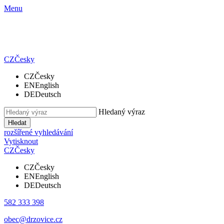
Menu
CZ
Česky
CZ
Česky
EN
English
DE
Deutsch
Hledaný výraz
Hledat
rozšířené vyhledávání
Vytisknout
CZ
Česky
CZ
Česky
EN
English
DE
Deutsch
582 333 398
obec@drzovice.cz