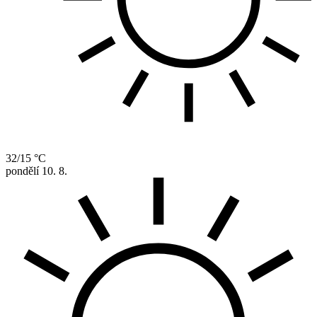
32/15 °C
pondělí
10. 8.