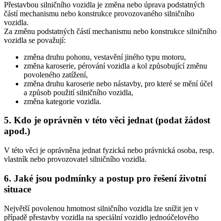
Přestavbou silničního vozidla je změna nebo úprava podstatných
částí mechanismu nebo konstrukce provozovaného silničního
vozidla.
Za změnu podstatných částí mechanismu nebo konstrukce silničního
vozidla se považují:
změna druhu pohonu, vestavění jiného typu motoru,
změna karoserie, pérování vozidla a kol způsobující změnu
povoleného zatížení,
změna druhu karoserie nebo nástavby, pro které se mění účel
a způsob použití silničního vozidla,
změna kategorie vozidla.
5. Kdo je oprávněn v této věci jednat (podat žádost
apod.)
V této věci je oprávněna jednat fyzická nebo právnická osoba, resp.
vlastník nebo provozovatel silničního vozidla.
6. Jaké jsou podmínky a postup pro řešení životní
situace
Největší povolenou hmotnost silničního vozidla lze snížit jen v
případě přestavby vozidla na speciální vozidlo jednoúčelového