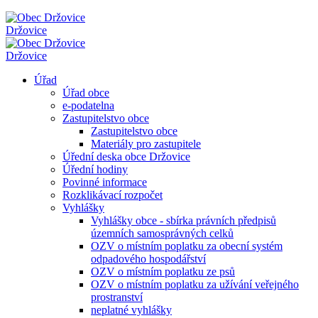
Držovice
Držovice
Úřad
Úřad obce
e-podatelna
Zastupitelstvo obce
Zastupitelstvo obce
Materiály pro zastupitele
Úřední deska obce Držovice
Úřední hodiny
Povinné informace
Rozklikávací rozpočet
Vyhlášky
Vyhlášky obce - sbírka právních předpisů
územních samosprávných celků
OZV o místním poplatku za obecní systém
odpadového hospodářství
OZV o místním poplatku ze psů
OZV o místním poplatku za užívání veřejného
prostranství
neplatné vyhlášky