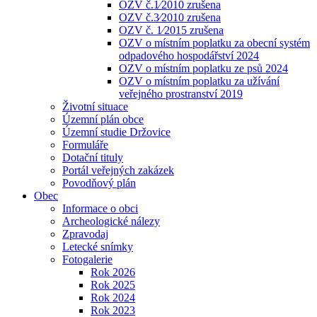
OZV č.1⁄2010 zrušena
OZV č.3⁄2010 zrušena
OZV č. 1⁄2015 zrušena
OZV o místním poplatku za obecní systém
odpadového hospodářství 2024
OZV o místním poplatku ze psů 2024
OZV o místním poplatku za užívání
veřejného prostranství 2019
Životní situace
Územní plán obce
Územní studie Držovice
Formuláře
Dotační tituly
Portál veřejných zakázek
Povodňový plán
Obec
Informace o obci
Archeologické nálezy
Zpravodaj
Letecké snímky
Fotogalerie
Rok 2026
Rok 2025
Rok 2024
Rok 2023