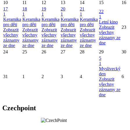
10
11
12
13
14
15
16
17
18
19
20
21
22
1
1
1
1
1
1
Keramika
Keramika
Keramika
Keramika
Keramika
Letní kino
pro děti
pro děti
pro děti
pro děti
pro děti
Zobrazit
23
Zobrazit
Zobrazit
Zobrazit
Zobrazit
Zobrazit
všechny
všechny
všechny
všechny
všechny
všechny
záznamy ze
záznamy
záznamy
záznamy
záznamy
záznamy
dne
ze dne
ze dne
ze dne
ze dne
ze dne
24
25
26
27
28
29
30
5
1
Myslivecký
den
31
1
2
3
4
6
Zobrazit
všechny
záznamy ze
dne
Czechpoint