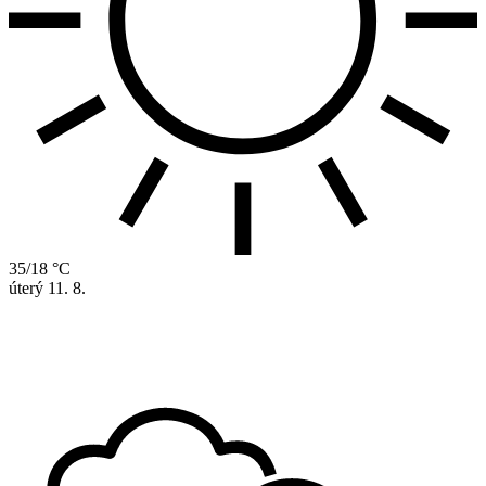
35/18 °C
úterý
11. 8.