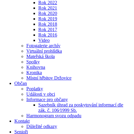
Rok 2022
Rok 2021
Rok 2020
Rok 2019
Rok 2018
Rok 2017
Rok 2016
Video
Fotogalerie archív
Virtuální prohlídka
Mateřská škola
Spolky
Knihovna
Kronika
Místní hřbitov Držovice
Občan
Poplatky
Události v obci
Informace pro občany
Sazebník úhrad za poskytování informací dle
zák. č. 106⁄1999 Sb.
Harmonogram svozu odpadu
Kontakt
Důležité odkazy
Senioři