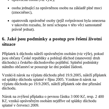
osoba jednající za oprávněnou osobu na základě plné moci
(zmocněnec),
opatrovník oprávněné osoby (jejíž svéprávnost byla omezena
v takovém rozsahu, že není schopna v této věci samostatně
právně jednat).
6. Jaké jsou podmínky a postup pro řešení životní
situace
Příplatek k důchodu náleží oprávněným osobám (viz výše), pokud
jsou občany České republiky a pobírají důchod (stanovený druh
důchodu) z českého důchodového pojištění. Splnění podmínky
státního občanství se posuzuje ke dni podání žádosti.
Vznikl-li nárok na výplatu důchodu před 19.9.2005, náleží příplatek
od splátky důchodu splatné v říjnu 2005. Vznikne-li nárok na
výplatu důchodu po 19.9.2005, náleží příplatek ode dne přiznání
důchodu.
Nárok na zvýšení příplatku o pevnou částku 3 000 Kč, resp. 2 400
Kč, vzniká oprávněným osobám nejdříve od splátky důchodu
splatné v červenci 2009.