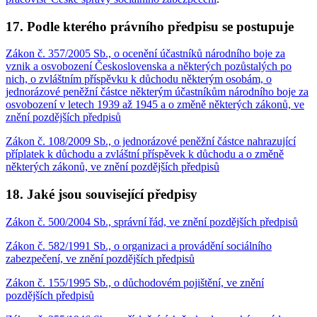
17. Podle kterého právního předpisu se postupuje
Zákon č. 357/2005 Sb., o ocenění účastníků národního boje za
vznik a osvobození Československa a některých pozůstalých po
nich, o zvláštním příspěvku k důchodu některým osobám, o
jednorázové peněžní částce některým účastníkům národního boje za
osvobození v letech 1939 až 1945 a o změně některých zákonů, ve
znění pozdějších předpisů
Zákon č. 108/2009 Sb., o jednorázové peněžní částce nahrazující
příplatek k důchodu a zvláštní příspěvek k důchodu a o změně
některých zákonů, ve znění pozdějších předpisů
18. Jaké jsou související předpisy
Zákon č. 500/2004 Sb., správní řád, ve znění pozdějších předpisů
Zákon č. 582/1991 Sb., o organizaci a provádění sociálního
zabezpečení, ve znění pozdějších předpisů
Zákon č. 155/1995 Sb., o důchodovém pojištění, ve znění
pozdějších předpisů