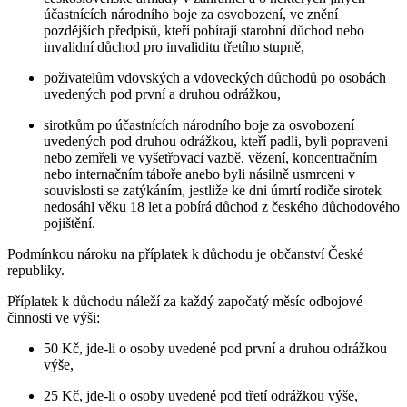
účastnících národního boje za osvobození, ve znění
pozdějších předpisů, kteří pobírají starobní důchod nebo
invalidní důchod pro invaliditu třetího stupně,
poživatelům vdovských a vdoveckých důchodů po osobách
uvedených pod první a druhou odrážkou,
sirotkům po účastnících národního boje za osvobození
uvedených pod druhou odrážkou, kteří padli, byli popraveni
nebo zemřeli ve vyšetřovací vazbě, vězení, koncentračním
nebo internačním táboře anebo byli násilně usmrceni v
souvislosti se zatýkáním, jestliže ke dni úmrtí rodiče sirotek
nedosáhl věku 18 let a pobírá důchod z českého důchodového
pojištění.
Podmínkou nároku na příplatek k důchodu je občanství České
republiky.
Příplatek k důchodu náleží za každý započatý měsíc odbojové
činnosti ve výši:
50 Kč, jde-li o osoby uvedené pod první a druhou odrážkou
výše,
25 Kč, jde-li o osoby uvedené pod třetí odrážkou výše,