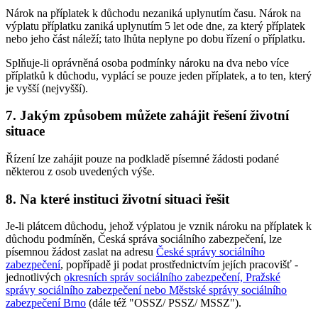
Nárok na příplatek k důchodu nezaniká uplynutím času. Nárok na
výplatu příplatku zaniká uplynutím 5 let ode dne, za který příplatek
nebo jeho část náleží; tato lhůta neplyne po dobu řízení o příplatku.
Splňuje-li oprávněná osoba podmínky nároku na dva nebo více
příplatků k důchodu, vyplácí se pouze jeden příplatek, a to ten, který
je vyšší (nejvyšší).
7. Jakým způsobem můžete zahájit řešení životní
situace
Řízení lze zahájit pouze na podkladě písemné žádosti podané
některou z osob uvedených výše.
8. Na které instituci životní situaci řešit
Je-li plátcem důchodu, jehož výplatou je vznik nároku na příplatek k
důchodu podmíněn, Česká správa sociálního zabezpečení, lze
písemnou žádost zaslat na adresu
České správy sociálního
zabezpečení
, popřípadě ji podat prostřednictvím jejích pracovišť -
jednotlivých
okresních správ sociálního zabezpečení, Pražské
správy sociálního zabezpečení nebo Městské správy sociálního
zabezpečení Brno
(dále též "OSSZ/ PSSZ/ MSSZ").