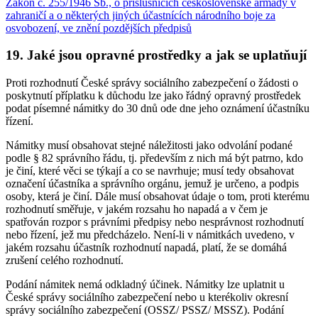
Zákon č. 255/1946 Sb., o příslušnících československé armády v
zahraničí a o některých jiných účastnících národního boje za
osvobození, ve znění pozdějších předpisů
19. Jaké jsou opravné prostředky a jak se uplatňují
Proti rozhodnutí České správy sociálního zabezpečení o žádosti o
poskytnutí příplatku k důchodu lze jako řádný opravný prostředek
podat písemné námitky do 30 dnů ode dne jeho oznámení účastníku
řízení.
Námitky musí obsahovat stejné náležitosti jako odvolání podané
podle § 82 správního řádu, tj. především z nich má být patrno, kdo
je činí, které věci se týkají a co se navrhuje; musí tedy obsahovat
označení účastníka a správního orgánu, jemuž je určeno, a podpis
osoby, která je činí. Dále musí obsahovat údaje o tom, proti kterému
rozhodnutí směřuje, v jakém rozsahu ho napadá a v čem je
spatřován rozpor s právními předpisy nebo nesprávnost rozhodnutí
nebo řízení, jež mu předcházelo. Není-li v námitkách uvedeno, v
jakém rozsahu účastník rozhodnutí napadá, platí, že se domáhá
zrušení celého rozhodnutí.
Podání námitek nemá odkladný účinek. Námitky lze uplatnit u
České správy sociálního zabezpečení nebo u kterékoliv okresní
správy sociálního zabezpečení (OSSZ/ PSSZ/ MSSZ). Podání