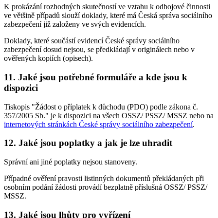
K prokázání rozhodných skutečností ve vztahu k odbojové činnosti
ve většině případů slouží doklady, které má Česká správa sociálního
zabezpečení již založeny ve svých evidencích.
Doklady, které součástí evidencí České správy sociálního
zabezpečení dosud nejsou, se předkládají v originálech nebo v
ověřených kopiích (opisech).
11. Jaké jsou potřebné formuláře a kde jsou k
dispozici
Tiskopis "Žádost o příplatek k důchodu (PDO) podle zákona č.
357/2005 Sb." je k dispozici na všech OSSZ/ PSSZ/ MSSZ nebo na
internetových stránkách České správy sociálního zabezpečení
.
12. Jaké jsou poplatky a jak je lze uhradit
Správní ani jiné poplatky nejsou stanoveny.
Případné ověření pravosti listinných dokumentů překládaných při
osobním podání žádosti provádí bezplatně příslušná OSSZ/ PSSZ/
MSSZ.
13. Jaké jsou lhůty pro vyřízení