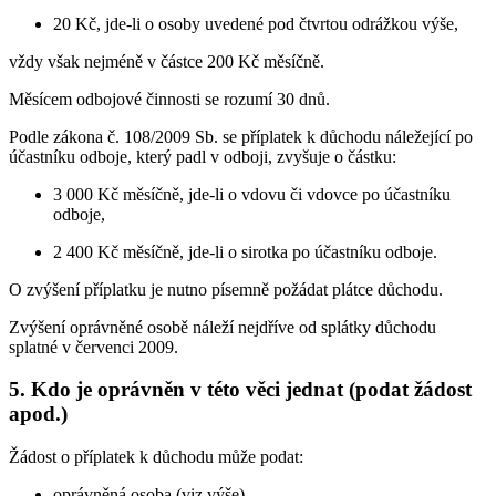
20 Kč, jde-li o osoby uvedené pod čtvrtou odrážkou výše,
vždy však nejméně v částce 200 Kč měsíčně.
Měsícem odbojové činnosti se rozumí 30 dnů.
Podle zákona č. 108/2009 Sb. se příplatek k důchodu náležející po
účastníku odboje, který padl v odboji, zvyšuje o částku:
3 000 Kč měsíčně, jde-li o vdovu či vdovce po účastníku
odboje,
2 400 Kč měsíčně, jde-li o sirotka po účastníku odboje.
O zvýšení příplatku je nutno písemně požádat plátce důchodu.
Zvýšení oprávněné osobě náleží nejdříve od splátky důchodu
splatné v červenci 2009.
5. Kdo je oprávněn v této věci jednat (podat žádost
apod.)
Žádost o příplatek k důchodu může podat:
oprávněná osoba (viz výše),