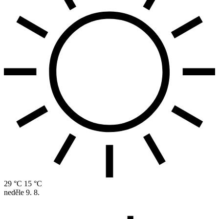
29 °C
15 °C
neděle
9. 8.