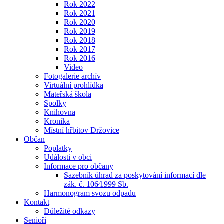
Rok 2022
Rok 2021
Rok 2020
Rok 2019
Rok 2018
Rok 2017
Rok 2016
Video
Fotogalerie archív
Virtuální prohlídka
Mateřská škola
Spolky
Knihovna
Kronika
Místní hřbitov Držovice
Občan
Poplatky
Události v obci
Informace pro občany
Sazebník úhrad za poskytování informací dle
zák. č. 106⁄1999 Sb.
Harmonogram svozu odpadu
Kontakt
Důležité odkazy
Senioři