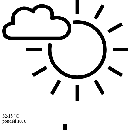
32/15 °C
pondělí
10. 8.