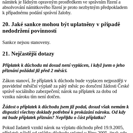
námitek je řádným opravným prostředkem ve správním řízení a
absolvování námitkového řízení je proto nezbytným předpokladem
k případnému podání správní žaloby.
20. Jaké sankce mohou být uplatněny v případě
nedodržení povinností
Sankce nejsou stanoveny.
21. Nejčastější dotazy
Příplatek k důchodu mi dosud není vyplácen, i když jsem o jeho
přiznání požádal již před 2 měsíci.
Zákon stanoví, že příplatek k důchodu bude vyplacen nejpozději v
pravidelné měsíční výplatě za pátý měsíc po doručení žádosti České
správě sociálního zabezpečení; nárok na příplatek za dobu od
vzniku nároku tím není dotčen.
Žádost o příplatek k důchodu jsem již podal, dosud však nemám k
dispozici všechny doklady potřebné k prokázání nároku. Od kdy
mi bude příplatek přiznán? Nepřijdu o část příplatku?
Pokud žadateli vznikl nárok na výplatu důchodu před 19.9.2005,
příplatek náleží od splátky důchodu splatné v říjnu 2005, jinak ode