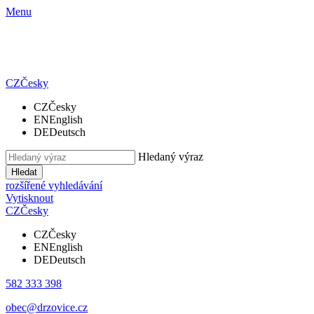
Menu
CZ
Česky
CZ
Česky
EN
English
DE
Deutsch
Hledaný výraz
Hledat
rozšířené vyhledávání
Vytisknout
CZ
Česky
CZ
Česky
EN
English
DE
Deutsch
582 333 398
obec@drzovice.cz