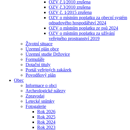
OZV č.1⁄2010 zrušena
OZV č.3⁄2010 zrušena
OZV č. 1⁄2015 zrušena
OZV o místním poplatku za obecní systém
odpadového hospodářství 2024
OZV o místním poplatku ze psů 2024
OZV o místním poplatku za užívání
veřejného prostranství 2019
Životní situace
Územní plán obce
Územní studie Držovice
Formuláře
Dotační tituly
Portál veřejných zakázek
Povodňový plán
Obec
Informace o obci
Archeologické nálezy
Zpravodaj
Letecké snímky
Fotogalerie
Rok 2026
Rok 2025
Rok 2024
Rok 2023