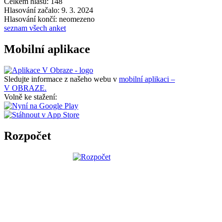
Celkem hlasů: 148
Hlasování začalo: 9. 3. 2024
Hlasování končí: neomezeno
seznam všech anket
Mobilní aplikace
Sledujte informace z našeho webu v
mobilní aplikaci –
V OBRAZE.
Volně ke stažení:
Rozpočet