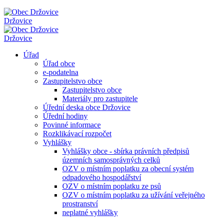
Držovice
Držovice
Úřad
Úřad obce
e-podatelna
Zastupitelstvo obce
Zastupitelstvo obce
Materiály pro zastupitele
Úřední deska obce Držovice
Úřední hodiny
Povinné informace
Rozklikávací rozpočet
Vyhlášky
Vyhlášky obce - sbírka právních předpisů
územních samosprávných celků
OZV o místním poplatku za obecní systém
odpadového hospodářství
OZV o místním poplatku ze psů
OZV o místním poplatku za užívání veřejného
prostranství
neplatné vyhlášky