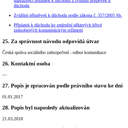
nahrazující příplatek k důchodu a zvláštní příspěvek k
důchodu
Zvláštní příspěvek k důchodu podle zákona č. 357/2005 Sb.
Příplatek k důchodu ke zmírnění některých křivd
způsobených komunistickým režimem
25. Za správnost návodu odpovídá útvar
Česká správa sociálního zabezpečení - odbor komunikace
26. Kontaktní osoba
—
27. Popis je zpracován podle právního stavu ke dni
01.01.2017
28. Popis byl naposledy aktualizován
21.03.2018