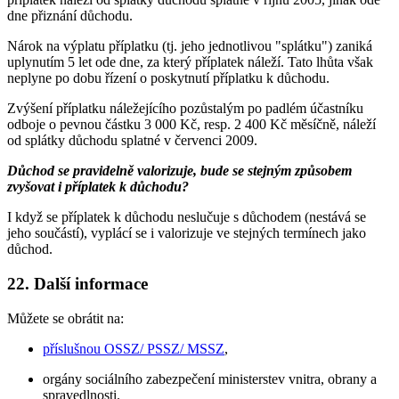
dne přiznání důchodu.
Nárok na výplatu příplatku (tj. jeho jednotlivou "splátku") zaniká
uplynutím 5 let ode dne, za který příplatek náleží. Tato lhůta však
neplyne po dobu řízení o poskytnutí příplatku k důchodu.
Zvýšení příplatku náležejícího pozůstalým po padlém účastníku
odboje o pevnou částku 3 000 Kč, resp. 2 400 Kč měsíčně, náleží
od splátky důchodu splatné v červenci 2009.
Důchod se pravidelně valorizuje, bude se stejným způsobem
zvyšovat i příplatek k důchodu?
I když se příplatek k důchodu neslučuje s důchodem (nestává se
jeho součástí), vyplácí se i valorizuje ve stejných termínech jako
důchod.
22. Další informace
Můžete se obrátit na:
příslušnou OSSZ/ PSSZ/ MSSZ
,
orgány sociálního zabezpečení ministerstev vnitra, obrany a
spravedlnosti.