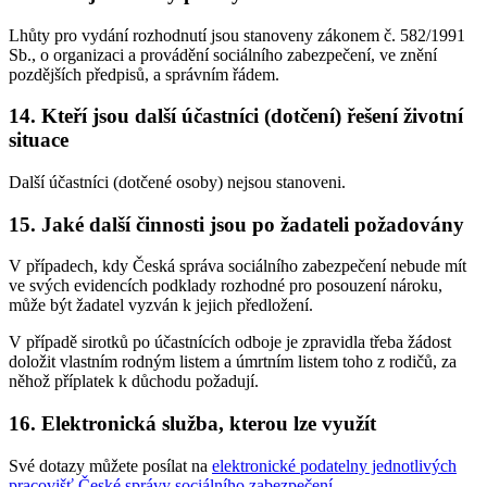
Lhůty pro vydání rozhodnutí jsou stanoveny zákonem č. 582/1991
Sb., o organizaci a provádění sociálního zabezpečení, ve znění
pozdějších předpisů, a správním řádem.
14. Kteří jsou další účastníci (dotčení) řešení životní
situace
Další účastníci (dotčené osoby) nejsou stanoveni.
15. Jaké další činnosti jsou po žadateli požadovány
V případech, kdy Česká správa sociálního zabezpečení nebude mít
ve svých evidencích podklady rozhodné pro posouzení nároku,
může být žadatel vyzván k jejich předložení.
V případě sirotků po účastnících odboje je zpravidla třeba žádost
doložit vlastním rodným listem a úmrtním listem toho z rodičů, za
něhož příplatek k důchodu požadují.
16. Elektronická služba, kterou lze využít
Své dotazy můžete posílat na
elektronické podatelny jednotlivých
pracovišť České správy sociálního zabezpečení
.