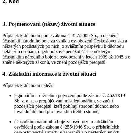
2. Kód
3. Pojmenování (název) životní situace
Příplatek k důchodu podle zákona č. 357/2005 Sb., o ocenění
účastníků národního boje za vznik a osvobození Československa a
některých pozůstalých po nich, o zvláštním příspěvku k důchodu
některým osobám, o jednorázové peněžní částce některým
účastníkům národního boje za osvobození v letech 1939 až 1945 a o
změně některých zákonů, ve znění pozdějších předpisů
4. Základní informace k životní situaci
Příplatek k důchodu náleží:
legionářům - držitelům potvrzení podle zákona č. 462/1919
Sb. z. a n., o propůjčování míst legionářům, ve znění
pozdějších předpisů, kteří pobírají starobní důchod nebo
invalidní důchod pro invaliditu třetího stupně,
účastníkům národního boje za osvobození - držitelům
osvědčení podle zákona č. 255/1946 Sb., o příslušnících
československé armády v zahraničí a o některých jiných