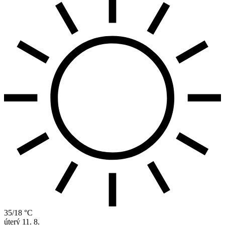
35/18 °C
úterý
11. 8.