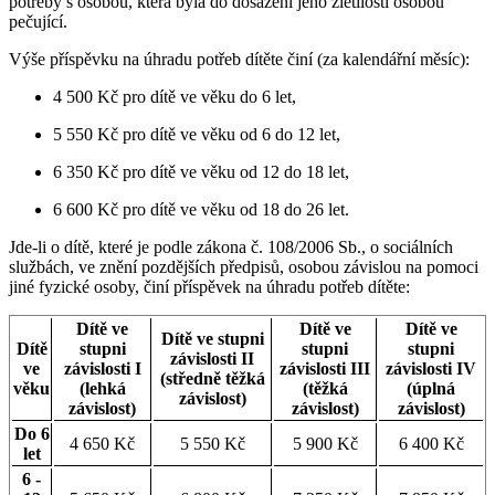
potřeby s osobou, která byla do dosažení jeho zletilosti osobou
pečující.
Výše příspěvku na úhradu potřeb dítěte činí (za kalendářní měsíc):
4 500 Kč pro dítě ve věku do 6 let,
5 550 Kč pro dítě ve věku od 6 do 12 let,
6 350 Kč pro dítě ve věku od 12 do 18 let,
6 600 Kč pro dítě ve věku od 18 do 26 let.
Jde-li o dítě, které je podle zákona č. 108/2006 Sb., o sociálních
službách, ve znění pozdějších předpisů, osobou závislou na pomoci
jiné fyzické osoby, činí příspěvek na úhradu potřeb dítěte:
Dítě ve
Dítě ve
Dítě ve
Dítě ve stupni
Dítě
stupni
stupni
stupni
závislosti II
ve
závislosti I
závislosti III
závislosti IV
(středně těžká
věku
(lehká
(těžká
(úplná
závislost)
závislost)
závislost)
závislost)
Do 6
4 650 Kč
5 550 Kč
5 900 Kč
6 400 Kč
let
6 -