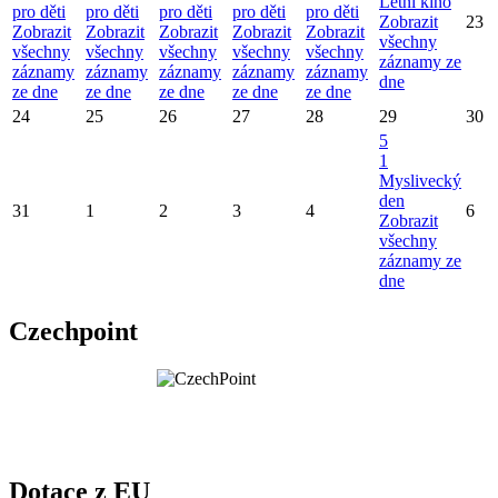
Letní kino
pro děti
pro děti
pro děti
pro děti
pro děti
Zobrazit
23
Zobrazit
Zobrazit
Zobrazit
Zobrazit
Zobrazit
všechny
všechny
všechny
všechny
všechny
všechny
záznamy ze
záznamy
záznamy
záznamy
záznamy
záznamy
dne
ze dne
ze dne
ze dne
ze dne
ze dne
24
25
26
27
28
29
30
5
1
Myslivecký
den
31
1
2
3
4
6
Zobrazit
všechny
záznamy ze
dne
Czechpoint
Dotace z EU