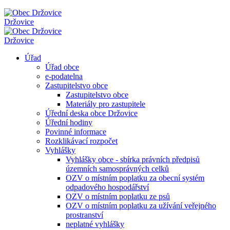
Držovice
Držovice
Úřad
Úřad obce
e-podatelna
Zastupitelstvo obce
Zastupitelstvo obce
Materiály pro zastupitele
Úřední deska obce Držovice
Úřední hodiny
Povinné informace
Rozklikávací rozpočet
Vyhlášky
Vyhlášky obce - sbírka právních předpisů
územních samosprávných celků
OZV o místním poplatku za obecní systém
odpadového hospodářství
OZV o místním poplatku ze psů
OZV o místním poplatku za užívání veřejného
prostranství
neplatné vyhlášky