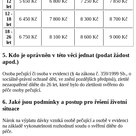
12
5 650 Kč
6 800 Kč
7 250 Kč
7 850 Kč
let
12 -
18
6 450 Kč
7 800 Kč
8 300 Kč
8 700 Kč
let
18 -
26
6 750 Kč
8 100 Kč
8 600 Kč
9 000 Kč
let
5. Kdo je oprávněn v této věci jednat (podat žádost
apod.)
Osoba pečující či osoba v evidenci (§ 4a zákona č. 359/1999 Sb., o
sociálně-právní ochraně dětí, ve znění pozdějších předpisů), zletilé
nezaopatřené dítěte do 26 let, které bylo do zletilosti svěřeno do
péče osoby pečující.
6. Jaké jsou podmínky a postup pro řešení životní
situace
Nárok na výplatu dávky vzniká osobě pečující a osobě v evidenci
na základě vykonatelnosti rozhodnutí soudu o svěření dítěte do
péče.