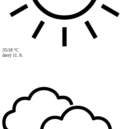
35/18 °C
úterý
11. 8.