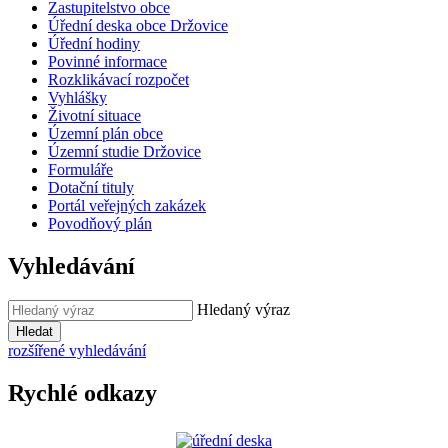
Zastupitelstvo obce
Úřední deska obce Držovice
Úřední hodiny
Povinné informace
Rozklikávací rozpočet
Vyhlášky
Životní situace
Územní plán obce
Územní studie Držovice
Formuláře
Dotační tituly
Portál veřejných zakázek
Povodňový plán
Vyhledávání
Hledaný výraz
Hledat
rozšířené vyhledávání
Rychlé odkazy