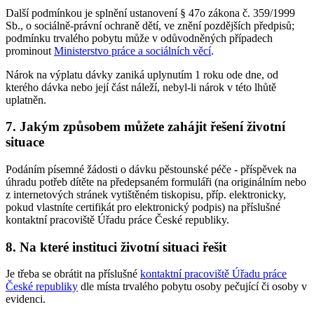
Další podmínkou je splnění ustanovení § 47o zákona č. 359/1999
Sb., o sociálně-právní ochraně dětí, ve znění pozdějších předpisů;
podmínku trvalého pobytu může v odůvodněných případech
prominout
Ministerstvo práce a sociálních věcí
.
Nárok na výplatu dávky zaniká uplynutím 1 roku ode dne, od
kterého dávka nebo její část náleží, nebyl-li nárok v této lhůtě
uplatněn.
7. Jakým způsobem můžete zahájit řešení životní
situace
Podáním písemné žádosti o dávku pěstounské péče - příspěvek na
úhradu potřeb dítěte na předepsaném formuláři (na originálním nebo
z internetových stránek vytištěném tiskopisu, příp. elektronicky,
pokud vlastníte certifikát pro elektronický podpis) na příslušné
kontaktní pracoviště Úřadu práce České republiky.
8. Na které instituci životní situaci řešit
Je třeba se obrátit na příslušné
kontaktní pracoviště Úřadu práce
České republiky
dle místa trvalého pobytu osoby pečující či osoby v
evidenci.