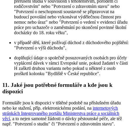
přerušení studia v souvislosti s těhotenstvím, porodem či
rodičovstvím" nebo "Potvrzení o zdravotním stavu" nebo
"Potvrzení o neschopnosti soustavně se připravovat na
budoucí povolání nebo vykonávat výdělečnou činnost pro
nemoc nebo úraz" nebo "Potvrzení o vedení v evidenci úřadu
práce pro uchazeče o zaměstnání po skončení povinné školní
docházky do 18. roku věku",
v případě dětí, které požívají důchod z důchodového pojištění:
"Potvrzení o výši důchodu",
doplňující údaje o společně posuzovaných osobách pro účely
vyplácení dávek v rámci Evropské unie, pokud žadatel v části
H zaškrtl druhou variantu nebo pokud u některé z osob
proškrtl kolonku "Bydliště v České republice".
11. Jaké jsou potřebné formuláře a kde jsou k
dispozici
Formuláře jsou k dispozici v tištěné podobě na příslušném úřadu
nebo ke stažení, příp. elektronickému podání, na
internetových
stránkách Integrovaného portálu Ministerstva práce a sociálních
věcí
, a to nejen samotné žádosti o dávky pěstounské péče, ale též
např. "Potvrzení o studiu" či "Potvrzení o zdravotním stavu".