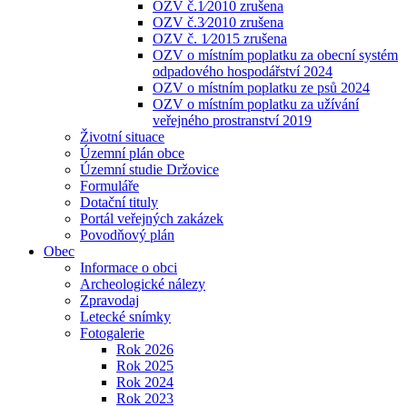
OZV č.1⁄2010 zrušena
OZV č.3⁄2010 zrušena
OZV č. 1⁄2015 zrušena
OZV o místním poplatku za obecní systém
odpadového hospodářství 2024
OZV o místním poplatku ze psů 2024
OZV o místním poplatku za užívání
veřejného prostranství 2019
Životní situace
Územní plán obce
Územní studie Držovice
Formuláře
Dotační tituly
Portál veřejných zakázek
Povodňový plán
Obec
Informace o obci
Archeologické nálezy
Zpravodaj
Letecké snímky
Fotogalerie
Rok 2026
Rok 2025
Rok 2024
Rok 2023