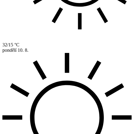
32/15 °C
pondělí
10. 8.