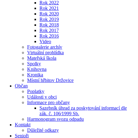
Rok 2022
Rok 2021
Rok 2020
Rok 2019
Rok 2018
Rok 2017
Rok 2016
Video
Fotogalerie archív
Virtuální prohlídka
Mateřská škola
Spolky
Knihovna
Kronika
Místní hřbitov Držovice
Občan
Poplatky
Události v obci
Informace pro občany
Sazebník úhrad za poskytování informací dle
zák. č. 106⁄1999 Sb.
Harmonogram svozu odpadu
Kontakt
Důležité odkazy
Senioři