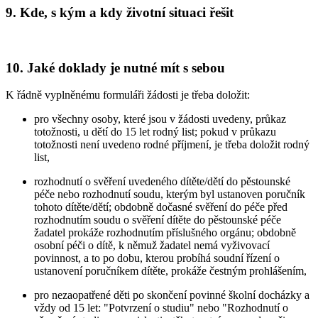
9. Kde, s kým a kdy životní situaci řešit
10. Jaké doklady je nutné mít s sebou
K řádně vyplněnému formuláři žádosti je třeba doložit:
pro všechny osoby, které jsou v žádosti uvedeny, průkaz
totožnosti, u dětí do 15 let rodný list; pokud v průkazu
totožnosti není uvedeno rodné příjmení, je třeba doložit rodný
list,
rozhodnutí o svěření uvedeného dítěte/dětí do pěstounské
péče nebo rozhodnutí soudu, kterým byl ustanoven poručník
tohoto dítěte/dětí; obdobně dočasné svěření do péče před
rozhodnutím soudu o svěření dítěte do pěstounské péče
žadatel prokáže rozhodnutím příslušného orgánu; obdobně
osobní péči o dítě, k němuž žadatel nemá vyživovací
povinnost, a to po dobu, kterou probíhá soudní řízení o
ustanovení poručníkem dítěte, prokáže čestným prohlášením,
pro nezaopatřené děti po skončení povinné školní docházky a
vždy od 15 let: "Potvrzení o studiu" nebo "Rozhodnutí o