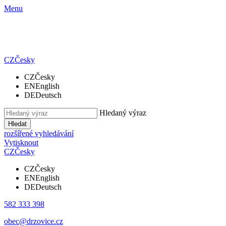
Menu
CZ
Česky
CZ
Česky
EN
English
DE
Deutsch
Hledaný výraz
Hledat
rozšířené vyhledávání
Vytisknout
CZ
Česky
CZ
Česky
EN
English
DE
Deutsch
582 333 398
obec@drzovice.cz