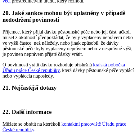
věcí
prostřednictvím úřadu, který rozhodl.
20. Jaké sankce mohou být uplatněny v případě
nedodržení povinností
Příjemce, který přijal dávku pěstounské péče nebo její část, ačkoli
musel z okolností předpokládat, že byly vyplaceny neprávem nebo
ve vyšší částce, než náležely, nebo jinak způsobil, že dávky
pěstounské péče byly vyplaceny neprávem nebo v nesprávné výši,
je povinen neprávem přijaté částky vrátit.
O povinnosti vrátit dávku rozhoduje příslušná
krajská pobočka
Úřadu práce České republiky
, která dávky pěstounské péče vyplácí
nebo vyplácela naposledy.
21. Nejčastější dotazy
22. Další informace
Můžete se obrátit na kterékoli
kontaktní pracoviště Úřadu práce
České republiky
.