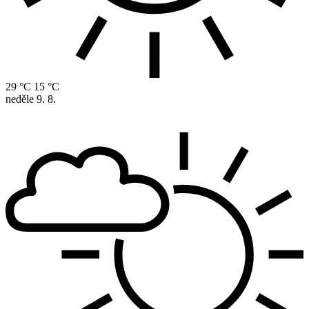
29 °C
15 °C
neděle
9. 8.