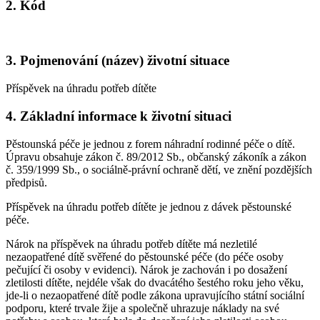
2. Kód
3. Pojmenování (název) životní situace
Příspěvek na úhradu potřeb dítěte
4. Základní informace k životní situaci
Pěstounská péče je jednou z forem náhradní rodinné péče o dítě.
Úpravu obsahuje zákon č. 89/2012 Sb., občanský zákoník a zákon
č. 359/1999 Sb., o sociálně-právní ochraně dětí, ve znění pozdějších
předpisů.
Příspěvek na úhradu potřeb dítěte je jednou z dávek pěstounské
péče.
Nárok na příspěvek na úhradu potřeb dítěte má nezletilé
nezaopatřené dítě svěřené do pěstounské péče (do péče osoby
pečující či osoby v evidenci). Nárok je zachován i po dosažení
zletilosti dítěte, nejdéle však do dvacátého šestého roku jeho věku,
jde-li o nezaopatřené dítě podle zákona upravujícího státní sociální
podporu, které trvale žije a společně uhrazuje náklady na své