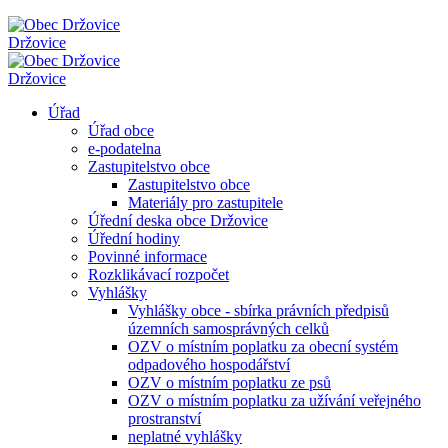
Držovice
Držovice
Úřad
Úřad obce
e-podatelna
Zastupitelstvo obce
Zastupitelstvo obce
Materiály pro zastupitele
Úřední deska obce Držovice
Úřední hodiny
Povinné informace
Rozklikávací rozpočet
Vyhlášky
Vyhlášky obce - sbírka právních předpisů
územních samosprávných celků
OZV o místním poplatku za obecní systém
odpadového hospodářství
OZV o místním poplatku ze psů
OZV o místním poplatku za užívání veřejného
prostranství
neplatné vyhlášky