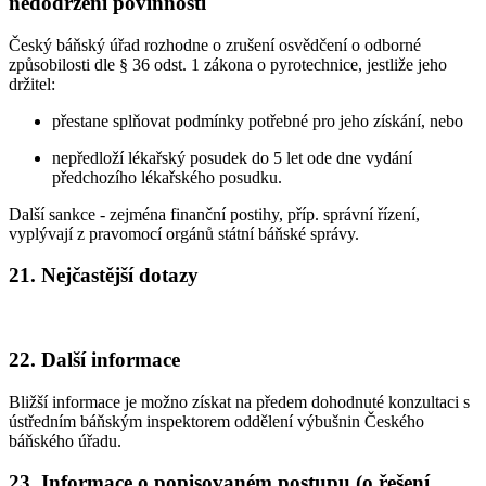
nedodržení povinností
Český báňský úřad rozhodne o zrušení osvědčení o odborné
způsobilosti dle § 36 odst. 1 zákona o pyrotechnice, jestliže jeho
držitel:
přestane splňovat podmínky potřebné pro jeho získání, nebo
nepředloží lékařský posudek do 5 let ode dne vydání
předchozího lékařského posudku.
Další sankce - zejména finanční postihy, příp. správní řízení,
vyplývají z pravomocí orgánů státní báňské správy.
21. Nejčastější dotazy
22. Další informace
Bližší informace je možno získat na předem dohodnuté konzultaci s
ústředním báňským inspektorem oddělení výbušnin Českého
báňského úřadu.
23. Informace o popisovaném postupu (o řešení