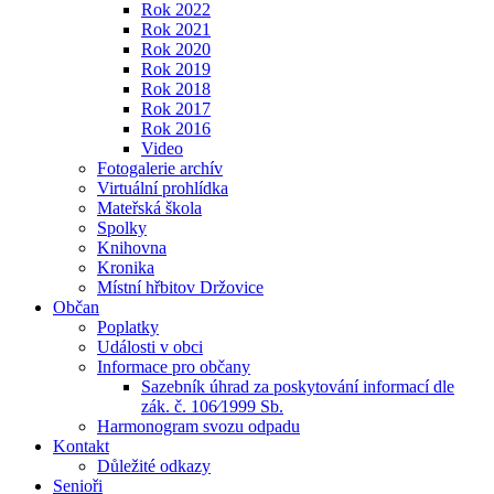
Rok 2022
Rok 2021
Rok 2020
Rok 2019
Rok 2018
Rok 2017
Rok 2016
Video
Fotogalerie archív
Virtuální prohlídka
Mateřská škola
Spolky
Knihovna
Kronika
Místní hřbitov Držovice
Občan
Poplatky
Události v obci
Informace pro občany
Sazebník úhrad za poskytování informací dle
zák. č. 106⁄1999 Sb.
Harmonogram svozu odpadu
Kontakt
Důležité odkazy
Senioři