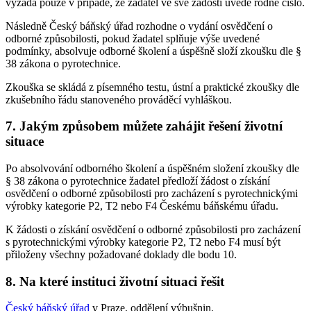
vyžádá pouze v případě, že žadatel ve své žádosti uvede rodné číslo.
Následně Český báňský úřad rozhodne o vydání osvědčení o
odborné způsobilosti, pokud žadatel splňuje výše uvedené
podmínky, absolvuje odborné školení a úspěšně složí zkoušku dle §
38 zákona o pyrotechnice.
Zkouška se skládá z písemného testu, ústní a praktické zkoušky dle
zkušebního řádu stanoveného prováděcí vyhláškou.
7. Jakým způsobem můžete zahájit řešení životní
situace
Po absolvování odborného školení a úspěšném složení zkoušky dle
§ 38 zákona o pyrotechnice žadatel předloží žádost o získání
osvědčení o odborné způsobilosti pro zacházení s pyrotechnickými
výrobky kategorie P2, T2 nebo F4 Českému báňskému úřadu.
K žádosti o získání osvědčení o odborné způsobilosti pro zacházení
s pyrotechnickými výrobky kategorie P2, T2 nebo F4 musí být
přiloženy všechny požadované doklady dle bodu 10.
8. Na které instituci životní situaci řešit
Český báňský úřad
v Praze, oddělení výbušnin.