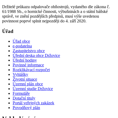
Držitelé průkazu odpalovače ohňostrojů, vydaného dle zákona č.
61/1988 Sb., o hornické činnosti, výbušninách a o státní báňské
správě, ve znění pozdějších předpisů, musí výše uvedenou
povinnost poprvé splnit nejpozději do 4. září 2020.
Úřad
Úřad obce
e-podatelna
Zastupitelstvo obce
Úřední deska obce Držovice
Úřední hodiny
Povinné informace
Rozklikávací rozpočet
Vyhlášky
Životní situace
Územní plán obce
Územní studie Držovice
Formuláře
Dotační tituly
Portál veřejných zakázek
Povodňový plán