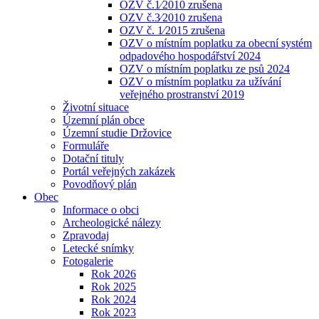
OZV č.1⁄2010 zrušena
OZV č.3⁄2010 zrušena
OZV č. 1⁄2015 zrušena
OZV o místním poplatku za obecní systém
odpadového hospodářství 2024
OZV o místním poplatku ze psů 2024
OZV o místním poplatku za užívání
veřejného prostranství 2019
Životní situace
Územní plán obce
Územní studie Držovice
Formuláře
Dotační tituly
Portál veřejných zakázek
Povodňový plán
Obec
Informace o obci
Archeologické nálezy
Zpravodaj
Letecké snímky
Fotogalerie
Rok 2026
Rok 2025
Rok 2024
Rok 2023