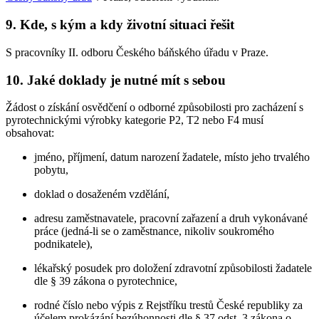
9. Kde, s kým a kdy životní situaci řešit
S pracovníky II. odboru Českého báňského úřadu v Praze.
10. Jaké doklady je nutné mít s sebou
Žádost o získání osvědčení o odborné způsobilosti pro zacházení s
pyrotechnickými výrobky kategorie P2, T2 nebo F4 musí
obsahovat:
jméno, příjmení, datum narození žadatele, místo jeho trvalého
pobytu,
doklad o dosaženém vzdělání,
adresu zaměstnavatele, pracovní zařazení a druh vykonávané
práce (jedná-li se o zaměstnance, nikoliv soukromého
podnikatele),
lékařský posudek pro doložení zdravotní způsobilosti žadatele
dle § 39 zákona o pyrotechnice,
rodné číslo nebo výpis z Rejstříku trestů České republiky za
účelem prokázání bezúhonnosti dle § 37 odst. 3 zákona o