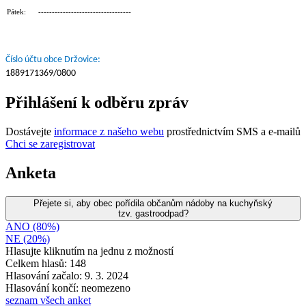
Pátek: ----------------------------------
Číslo účtu obce Držovice:
1889171369/0800
Přihlášení k odběru zpráv
Dostávejte
informace z našeho webu
prostřednictvím SMS a e-mailů
Chci se zaregistrovat
Anketa
Přejete si, aby obec pořídila občanům nádoby na kuchyňský
tzv. gastroodpad?
ANO (80%)
NE (20%)
Hlasujte kliknutím na jednu z možností
Celkem hlasů: 148
Hlasování začalo: 9. 3. 2024
Hlasování končí: neomezeno
seznam všech anket