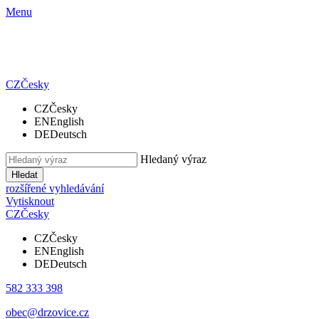
Menu
CZ
Česky
CZ
Česky
EN
English
DE
Deutsch
Hledaný výraz
Hledat
rozšířené vyhledávání
Vytisknout
CZ
Česky
CZ
Česky
EN
English
DE
Deutsch
582 333 398
obec@drzovice.cz