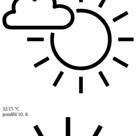
32/15 °C
pondělí
10. 8.