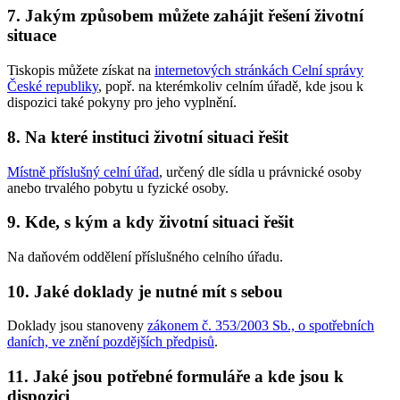
7. Jakým způsobem můžete zahájit řešení životní
situace
Tiskopis můžete získat na
internetových stránkách Celní správy
České republiky
, popř. na kterémkoliv celním úřadě, kde jsou k
dispozici také pokyny pro jeho vyplnění.
8. Na které instituci životní situaci řešit
Místně příslušný celní úřad
, určený dle sídla u právnické osoby
anebo trvalého pobytu u fyzické osoby.
9. Kde, s kým a kdy životní situaci řešit
Na daňovém oddělení příslušného celního úřadu.
10. Jaké doklady je nutné mít s sebou
Doklady jsou stanoveny
zákonem č. 353/2003 Sb., o spotřebních
daních, ve znění pozdějších předpisů
.
11. Jaké jsou potřebné formuláře a kde jsou k
dispozici