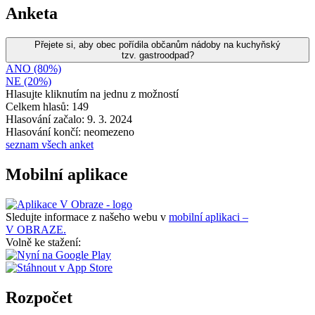
Anketa
Přejete si, aby obec pořídila občanům nádoby na kuchyňský
tzv. gastroodpad?
ANO (80%)
NE (20%)
Hlasujte kliknutím na jednu z možností
Celkem hlasů: 149
Hlasování začalo: 9. 3. 2024
Hlasování končí: neomezeno
seznam všech anket
Mobilní aplikace
Sledujte informace z našeho webu v
mobilní aplikaci –
V OBRAZE.
Volně ke stažení:
Rozpočet