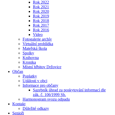
Rok 2022
Rok 2021
Rok 2020
Rok 2019
Rok 2018
Rok 2017
Rok 2016
Video
Fotogalerie archív
Virtuální prohlídka
Mateřská škola
Spolky
Knihovna
Kronika
Místní hřbitov Držovice
Občan
Poplatky
Události v obci
Informace pro občany
Sazebník úhrad za poskytování informací dle
zák. č. 106⁄1999 Sb.
Harmonogram svozu odpadu
Kontakt
Důležité odkazy
Senioři