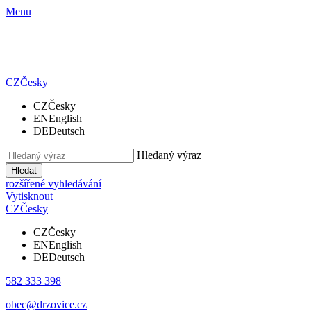
Menu
CZ
Česky
CZ
Česky
EN
English
DE
Deutsch
Hledaný výraz
Hledat
rozšířené vyhledávání
Vytisknout
CZ
Česky
CZ
Česky
EN
English
DE
Deutsch
582 333 398
obec@drzovice.cz