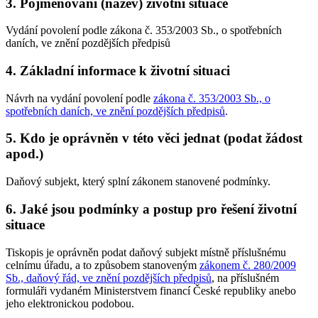
3. Pojmenování (název) životní situace
Vydání povolení podle zákona č. 353/2003 Sb., o spotřebních
daních, ve znění pozdějších předpisů
4. Základní informace k životní situaci
Návrh na vydání povolení podle
zákona č. 353/2003 Sb., o
spotřebních daních, ve znění pozdějších předpisů
.
5. Kdo je oprávněn v této věci jednat (podat žádost
apod.)
Daňový subjekt, který splní zákonem stanovené podmínky.
6. Jaké jsou podmínky a postup pro řešení životní
situace
Tiskopis je oprávněn podat daňový subjekt místně příslušnému
celnímu úřadu, a to způsobem stanoveným
zákonem č. 280/2009
Sb., daňový řád, ve znění pozdějších předpisů
, na příslušném
formuláři vydaném Ministerstvem financí České republiky anebo
jeho elektronickou podobou.