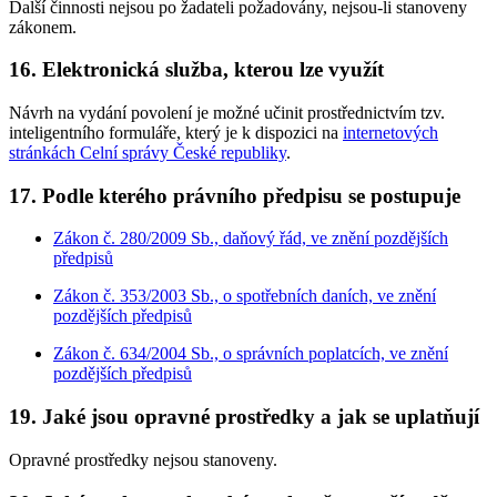
Další činnosti nejsou po žadateli požadovány, nejsou-li stanoveny
zákonem.
16. Elektronická služba, kterou lze využít
Návrh na vydání povolení je možné učinit prostřednictvím tzv.
inteligentního formuláře, který je k dispozici na
internetových
stránkách Celní správy České republiky
.
17. Podle kterého právního předpisu se postupuje
Zákon č. 280/2009 Sb., daňový řád, ve znění pozdějších
předpisů
Zákon č. 353/2003 Sb., o spotřebních daních, ve znění
pozdějších předpisů
Zákon č. 634/2004 Sb., o správních poplatcích, ve znění
pozdějších předpisů
19. Jaké jsou opravné prostředky a jak se uplatňují
Opravné prostředky nejsou stanoveny.