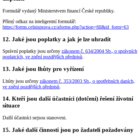
Formulář vydaný Ministerstvem financí České republiky.
Přímý odkaz na inteligentní formulář:
https://forms.celnisprava.cz/aforms.php?action=fill&id_form=63
12. Jaké jsou poplatky a jak je lze uhradit
Správní poplatky jsou určeny
zákonem č. 634/2004 Sb., o správních
poplatcích, ve znění pozdějších předpisů
.
13. Jaké jsou lhůty pro vyřízení
Lhůty jsou určeny
zákonem č. 353/2003 Sb., o spotřebních daních,
ve znění pozdějších předpisů
.
14. Kteří jsou další účastníci (dotčení) řešení životní
situace
Další účastníci nejsou stanoveni.
15. Jaké další činnosti jsou po žadateli požadovány