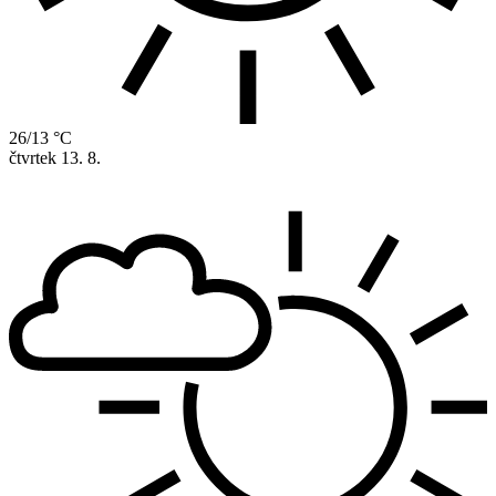
26/13 °C
čtvrtek
13. 8.