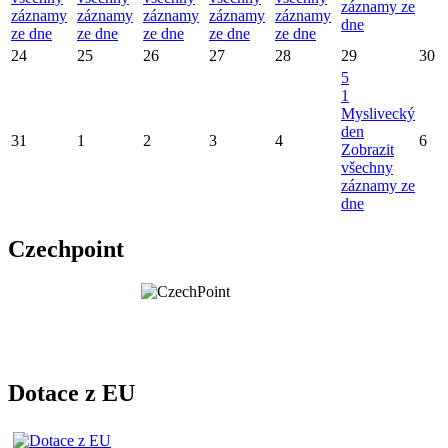
záznamy ze
záznamy
záznamy
záznamy
záznamy
záznamy
dne
ze dne
ze dne
ze dne
ze dne
ze dne
24
25
26
27
28
29
30
5
1
Myslivecký
den
31
1
2
3
4
6
Zobrazit
všechny
záznamy ze
dne
Czechpoint
Dotace z EU