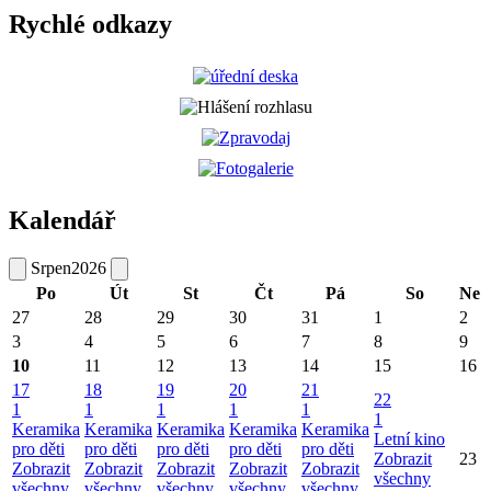
Rychlé odkazy
Kalendář
Srpen
2026
Po
Út
St
Čt
Pá
So
Ne
27
28
29
30
31
1
2
3
4
5
6
7
8
9
10
11
12
13
14
15
16
17
18
19
20
21
22
1
1
1
1
1
1
Keramika
Keramika
Keramika
Keramika
Keramika
Letní kino
pro děti
pro děti
pro děti
pro děti
pro děti
Zobrazit
23
Zobrazit
Zobrazit
Zobrazit
Zobrazit
Zobrazit
všechny
všechny
všechny
všechny
všechny
všechny