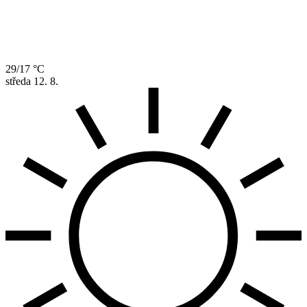
29/17 °C
středa
12. 8.