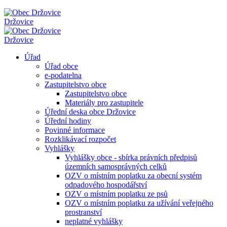
Držovice
Držovice
Úřad
Úřad obce
e-podatelna
Zastupitelstvo obce
Zastupitelstvo obce
Materiály pro zastupitele
Úřední deska obce Držovice
Úřední hodiny
Povinné informace
Rozklikávací rozpočet
Vyhlášky
Vyhlášky obce - sbírka právních předpisů
územních samosprávných celků
OZV o místním poplatku za obecní systém
odpadového hospodářství
OZV o místním poplatku ze psů
OZV o místním poplatku za užívání veřejného
prostranství
neplatné vyhlášky