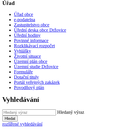
Úřad
Úřad obce
e-podatelna
Zastupitelstvo obce
Úřední deska obce Držovice
Úřední hodiny
Povinné informace
Rozklikávací rozpočet
Vyhlášky
Životní situace
Územní plán obce
Územní studie Držovice
Formuláře
Dotační tituly
Portál veřejných zakázek
Povodňový plán
Vyhledávání
Hledaný výraz
Hledat
rozšířené vyhledávání