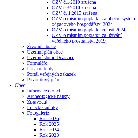
OZV č.1⁄2010 zrušena
OZV č.3⁄2010 zrušena
OZV č. 1⁄2015 zrušena
OZV o místním poplatku za obecní systém
odpadového hospodářství 2024
OZV o místním poplatku ze psů 2024
OZV o místním poplatku za užívání
veřejného prostranství 2019
Životní situace
Územní plán obce
Územní studie Držovice
Formuláře
Dotační tituly
Portál veřejných zakázek
Povodňový plán
Obec
Informace o obci
Archeologické nálezy
Zpravodaj
Letecké snímky
Fotogalerie
Rok 2026
Rok 2025
Rok 2024
Rok 2023