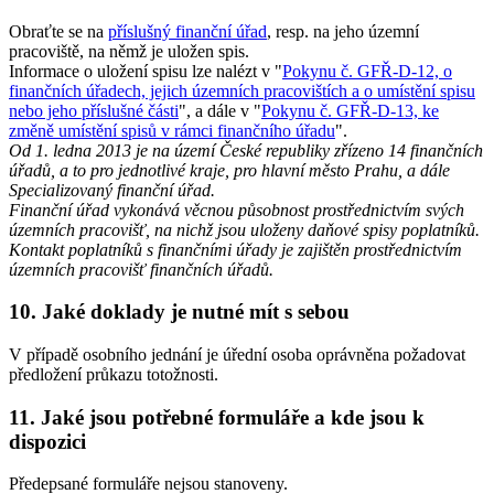
Obraťte se na
příslušný finanční úřad
, resp. na jeho územní
pracoviště, na němž je uložen spis.
Informace o uložení spisu lze nalézt v "
Pokynu č. GFŘ-D-12, o
finančních úřadech, jejich územních pracovištích a o umístění spisu
nebo jeho příslušné části
", a dále v "
Pokynu č. GFŘ-D-13, ke
změně umístění spisů v rámci finančního úřadu
".
Od 1. ledna 2013 je na území České republiky zřízeno 14 finančních
úřadů, a to pro jednotlivé kraje, pro hlavní město Prahu, a dále
Specializovaný finanční úřad.
Finanční úřad vykonává věcnou působnost prostřednictvím svých
územních pracovišť, na nichž jsou uloženy daňové spisy poplatníků.
Kontakt poplatníků s finančními úřady je zajištěn prostřednictvím
územních pracovišť finančních úřadů.
10. Jaké doklady je nutné mít s sebou
V případě osobního jednání je úřední osoba oprávněna požadovat
předložení průkazu totožnosti.
11. Jaké jsou potřebné formuláře a kde jsou k
dispozici
Předepsané formuláře nejsou stanoveny.