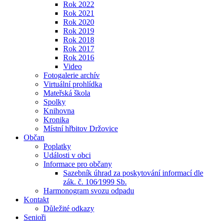
Rok 2022
Rok 2021
Rok 2020
Rok 2019
Rok 2018
Rok 2017
Rok 2016
Video
Fotogalerie archív
Virtuální prohlídka
Mateřská škola
Spolky
Knihovna
Kronika
Místní hřbitov Držovice
Občan
Poplatky
Události v obci
Informace pro občany
Sazebník úhrad za poskytování informací dle
zák. č. 106⁄1999 Sb.
Harmonogram svozu odpadu
Kontakt
Důležité odkazy
Senioři