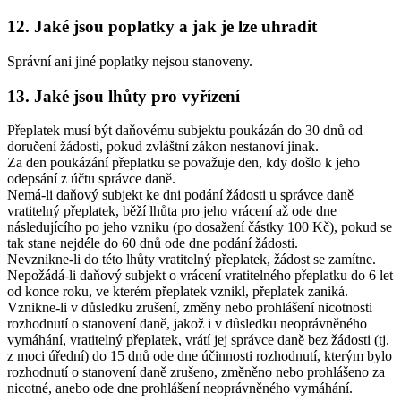
12. Jaké jsou poplatky a jak je lze uhradit
Správní ani jiné poplatky nejsou stanoveny.
13. Jaké jsou lhůty pro vyřízení
Přeplatek musí být daňovému subjektu poukázán do 30 dnů od
doručení žádosti, pokud zvláštní zákon nestanoví jinak.
Za den poukázání přeplatku se považuje den, kdy došlo k jeho
odepsání z účtu správce daně.
Nemá-li daňový subjekt ke dni podání žádosti u správce daně
vratitelný přeplatek, běží lhůta pro jeho vrácení až ode dne
následujícího po jeho vzniku (po dosažení částky 100 Kč), pokud se
tak stane nejdéle do 60 dnů ode dne podání žádosti.
Nevznikne-li do této lhůty vratitelný přeplatek, žádost se zamítne.
Nepožádá-li daňový subjekt o vrácení vratitelného přeplatku do 6 let
od konce roku, ve kterém přeplatek vznikl, přeplatek zaniká.
Vznikne-li v důsledku zrušení, změny nebo prohlášení nicotnosti
rozhodnutí o stanovení daně, jakož i v důsledku neoprávněného
vymáhání, vratitelný přeplatek, vrátí jej správce daně bez žádosti (tj.
z moci úřední) do 15 dnů ode dne účinnosti rozhodnutí, kterým bylo
rozhodnutí o stanovení daně zrušeno, změněno nebo prohlášeno za
nicotné, anebo ode dne prohlášení neoprávněného vymáhání.