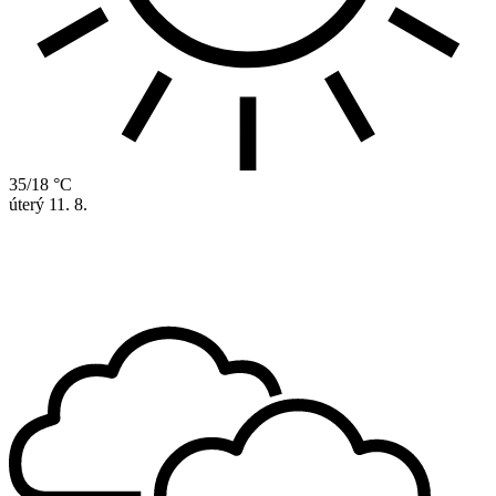
35/18 °C
úterý
11. 8.