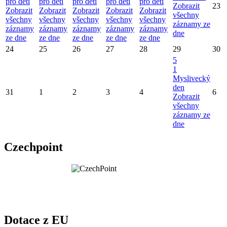
pro děti
pro děti
pro děti
pro děti
pro děti
Zobrazit
23
Zobrazit
Zobrazit
Zobrazit
Zobrazit
Zobrazit
všechny
všechny
všechny
všechny
všechny
všechny
záznamy ze
záznamy
záznamy
záznamy
záznamy
záznamy
dne
ze dne
ze dne
ze dne
ze dne
ze dne
24
25
26
27
28
29
30
5
1
Myslivecký
den
31
1
2
3
4
6
Zobrazit
všechny
záznamy ze
dne
Czechpoint
Dotace z EU