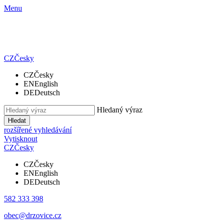
Menu
CZ
Česky
CZ
Česky
EN
English
DE
Deutsch
Hledaný výraz
Hledat
rozšířené vyhledávání
Vytisknout
CZ
Česky
CZ
Česky
EN
English
DE
Deutsch
582 333 398
obec@drzovice.cz