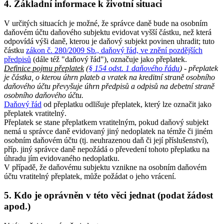
4. Základní informace k životní situaci
V určitých situacích je možné, že správce daně bude na osobním
daňovém účtu daňového subjektu evidovat vyšší částku, než která
odpovídá výši daně, kterou je daňový subjekt povinen uhradit; tuto
částku
zákon č. 280/2009 Sb., daňový řád, ve znění pozdějších
předpisů
(dále též "daňový řád"), označuje jako přeplatek.
Definice pojmu přeplatek
(
§ 154 odst. 1 daňového řádu
) - přeplatek
je částka, o kterou úhrn plateb a vratek na kreditní straně osobního
daňového účtu převyšuje úhrn předpisů a odpisů na debetní straně
osobního daňového účtu.
Daňový řád
od přeplatku odlišuje přeplatek, který lze označit jako
přeplatek vratitelný.
Přeplatek se stane přeplatkem vratitelným, pokud daňový subjekt
nemá u správce daně evidovaný jiný nedoplatek na témže či jiném
osobním daňovém účtu (tj. neuhrazenou daň či její příslušenství),
příp. jiný správce daně nepožádá o převedení tohoto přeplatku na
úhradu jím evidovaného nedoplatku.
V případě, že daňovému subjektu vznikne na osobním daňovém
účtu vratitelný přeplatek, může požádat o jeho vrácení.
5. Kdo je oprávněn v této věci jednat (podat žádost
apod.)