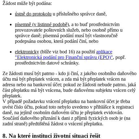
Žádost může být podána:
ústně do protokolu
u příslušného správce daně,
písemně (v listinné podobě)
, a to buď prostřednictvím
provozovatele poštovních služeb, nebo osobně přímo u
správce daně; písemná podání musí být vlastnoručně
podepsána osobou, která podání činí, nebo
elektronicky
(blíže viz bod 16) za použití
aplikace
"Elektronická podání pro Finanční správu (EPO)"
, popř.
prostřednictvím datové schránky.
Ze žádosti musí být patrno - kdo ji činí, z jakého osobního daňového
účtu má být přeplatek vrácen, a zda má být přeplatek vrácen na
adresu nebo na bankovní účet; pokud ze žádosti nebude patrno, jaká
část přeplatku má být vrácena, bude daňovému subjektu vrácen celý
přeplatek.
V případě požadavku vrácení přeplatku na bankovní účet je třeba
uvést číslo účtu, pokud toto nebylo uvedeno v přihlášce k registraci
daně, na jejímž osobním daňovém účtu je přeplatek evidován.
Součástí daňového přiznání k dani z příjmů fyzických osob je (na
zadní straně) předtištěná žádost o vrácení přeplatku.
8. Na které instituci životní situaci řešit