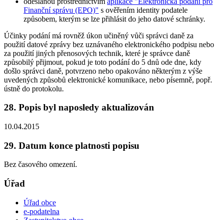
odeslanou prostřednictvím
aplikace "Elektronická podání pro
Finanční správu (EPO)"
s ověřením identity podatele
způsobem, kterým se lze přihlásit do jeho datové schránky.
Účinky podání má rovněž úkon učiněný vůči správci daně za
použití datové zprávy bez uznávaného elektronického podpisu nebo
za použití jiných přenosových technik, které je správce daně
způsobilý přijmout, pokud je toto podání do 5 dnů ode dne, kdy
došlo správci daně, potvrzeno nebo opakováno některým z výše
uvedených způsobů elektronické komunikace, nebo písemně, popř.
ústně do protokolu.
28. Popis byl naposledy aktualizován
10.04.2015
29. Datum konce platnosti popisu
Bez časového omezení.
Úřad
Úřad obce
e-podatelna