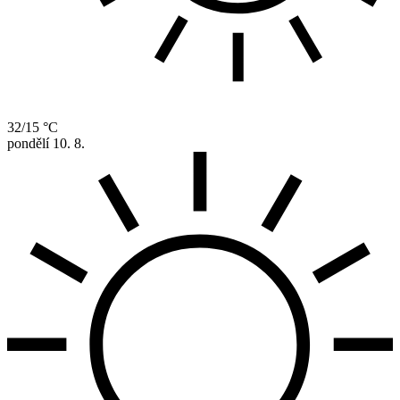
32/15 °C
pondělí
10. 8.