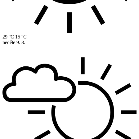
29 °C
15 °C
neděle
9. 8.