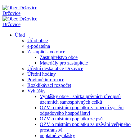
Držovice
Držovice
Úřad
Úřad obce
e-podatelna
Zastupitelstvo obce
Zastupitelstvo obce
Materiály pro zastupitele
Úřední deska obce Držovice
Úřední hodiny
Povinné informace
Rozklikávací rozpočet
Vyhlášky
Vyhlášky obce - sbírka právních předpisů
územních samosprávných celků
OZV o místním poplatku za obecní systém
odpadového hospodářství
OZV o místním poplatku ze psů
OZV o místním poplatku za užívání veřejného
prostranství
neplatné vyhlášky