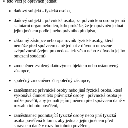
V této věci je oprávněn jednat:
daňový subjekt - fyzická osoba,
daňový subjekt - právnická osoba; za právnickou osobu jedná
statutární orgán nebo ten, kdo prokáže, že je oprávněn jednat
jejím jménem podle jiného právního předpisu,
zákonný zástupce nebo opatrovník fyzické osoby, která
nemůže před správcem daně jednat z důvodu omezené
svéprávnosti (zejm. pro nedostatek věku nebo z důvodu jejího
omezení soudem),
zmocněnec zvolený daňovým subjektem nebo ustanovený
zástupce,
společný zmocněnec či společný zástupce,
zaměstnanec právnické osoby nebo jiná fyzická osoba, která
vykonává činnost této právnické osoby - právnická osoba je
může pověřit, aby jednali jejím jménem před správcem daně v
rozsahu tohoto pověření,
zaměstnanec podnikající fyzické osoby nebo jiná fyzická
osoba pověřená k tomu, aby jednala jejím jménem před
správcem daně v rozsahu tohoto pověření,