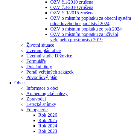
OZV č.1⁄2010 zrušena
OZV č.3⁄2010 zrušena
OZV č. 1⁄2015 zrušena
OZV o místním poplatku za obecní systém
odpadového hospodářství 2024
OZV o místním poplatku ze psů 2024
OZV o místním poplatku za užívání
veřejného prostranství 2019
Životní situace
Územní plán obce
Územní studie Držovice
Formuláře
Dotační tituly
Portál veřejných zakázek
Povodňový plán
Obec
Informace o obci
Archeologické nálezy
Zpravodaj
Letecké snímky
Fotogalerie
Rok 2026
Rok 2025
Rok 2024
Rok 2023