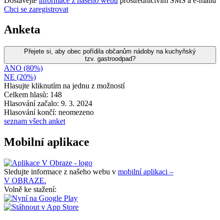
Dostávejte
informace z našeho webu
prostřednictvím SMS a e-mailů
Chci se zaregistrovat
Anketa
Přejete si, aby obec pořídila občanům nádoby na kuchyňský
tzv. gastroodpad?
ANO (80%)
NE (20%)
Hlasujte kliknutím na jednu z možností
Celkem hlasů: 148
Hlasování začalo: 9. 3. 2024
Hlasování končí: neomezeno
seznam všech anket
Mobilní aplikace
Sledujte informace z našeho webu v
mobilní aplikaci –
V OBRAZE.
Volně ke stažení: