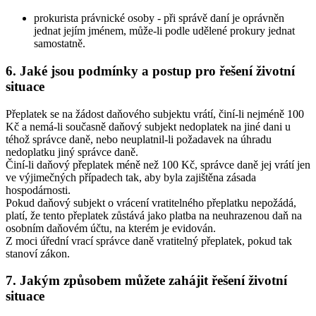
prokurista právnické osoby - při správě daní je oprávněn
jednat jejím jménem, může-li podle udělené prokury jednat
samostatně.
6. Jaké jsou podmínky a postup pro řešení životní
situace
Přeplatek se na žádost daňového subjektu vrátí, činí-li nejméně 100
Kč a nemá-li současně daňový subjekt nedoplatek na jiné dani u
téhož správce daně, nebo neuplatnil-li požadavek na úhradu
nedoplatku jiný správce daně.
Činí-li daňový přeplatek méně než 100 Kč, správce daně jej vrátí jen
ve výjimečných případech tak, aby byla zajištěna zásada
hospodárnosti.
Pokud daňový subjekt o vrácení vratitelného přeplatku nepožádá,
platí, že tento přeplatek zůstává jako platba na neuhrazenou daň na
osobním daňovém účtu, na kterém je evidován.
Z moci úřední vrací správce daně vratitelný přeplatek, pokud tak
stanoví zákon.
7. Jakým způsobem můžete zahájit řešení životní
situace