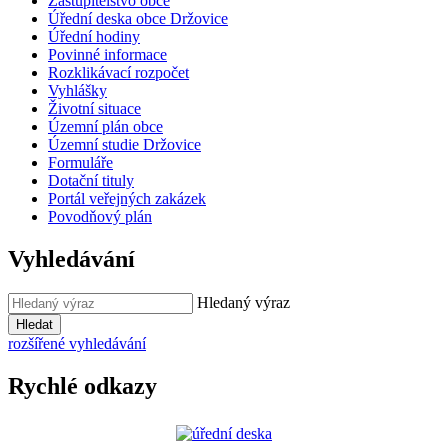
Zastupitelstvo obce
Úřední deska obce Držovice
Úřední hodiny
Povinné informace
Rozklikávací rozpočet
Vyhlášky
Životní situace
Územní plán obce
Územní studie Držovice
Formuláře
Dotační tituly
Portál veřejných zakázek
Povodňový plán
Vyhledávání
Hledaný výraz
Hledat
rozšířené vyhledávání
Rychlé odkazy