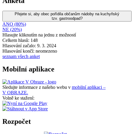
Anketa
Přejete si, aby obec pořídila občanům nádoby na kuchyňský
tzv. gastroodpad?
ANO (80%)
NE (20%)
Hlasujte kliknutím na jednu z možností
Celkem hlasů: 148
Hlasování začalo: 9. 3. 2024
Hlasování končí: neomezeno
seznam všech anket
Mobilní aplikace
Sledujte informace z našeho webu v
mobilní aplikaci –
V OBRAZE.
Volně ke stažení:
Rozpočet