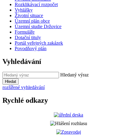
Rozklikávací rozpočet
Vyhlášky
Životní situace
Územní plán obce
Územní studie Držovice
Formuláře
Dotační tituly
Portál veřejných zakázek
Povodňový plán
Vyhledávání
Hledaný výraz
Hledat
rozšířené vyhledávání
Rychlé odkazy