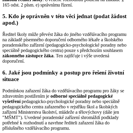
165 odst. 2 písm. e) správnímu řízení.
5. Kdo je oprávněn v této věci jednat (podat žádost
apod.)
Ředitel školy může převést žáka do jiného vzdělávacího programu
na základě písemného doporučení odborného lékaře a školského
poradenského zařízení (pedagogicko-psychologické poradny nebo
speciálně pedagogického centra) pouze s předchozím souhlasem
zákonného zástupce žáka
. Ten zajišťuje i výše uvedená
doporučení.
6. Jaké jsou podmínky a postup pro řešení životní
situace
Podmínkou zařazení žáka do vzdělávacího programu pro žáky se
zdravotním postižením je
odborné speciálně pedagogické
vyšetření
pedagogicko-psychologické poradny nebo speciálně
pedagogického centra zařazeného v rejstříku škol a školských
zařízení Ministerstva školství, mládeže a tělovýchovy (dále jen
"MŠMT"). Uvedené poradenské zařízení shromáždí podklady
potřebné k rozhodnutí a navrhne řediteli zařazení žáka do
příslušného vzdělávacího programu.