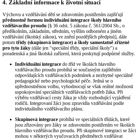
4. Základní informace k životní situaci
Výchovu a vzdělávání dětí se zdravotním postižením zajišťují
přednostně formou individuální integrace školy hlavního
vzdělávacího proudu
[§ 36 odst. 5 zákona č. 561/2004 Sb., o
předškolním, základním, středním, vyšším odborném a jiném
vzdělávání (školský zákon), ve znění pozdějších předpisů], dále
potom
třídy (skupinová integrace)
a školy samostatně zřízené
pro tyto žáky
(dále jen "speciální třídy, speciální školy") a
poradenská a jiná školská zařízení, která poskytují podpůrné služby.
Individuální integrace
do tříd ve školách hlavního
vzdělávacího proudu probíhá se současným zajištěním
odpovídajících vzdělávacích podmínek a nezbytné speciálně
pedagogické nebo psychologické péče. Jedná se o
upřednostněnou volbu, vyhodnocují se však reálné možnosti
uspokojování speciálních vzdělávacích potřeb žáka. Při
výběru vzdělávací cesty žáka je vždy rozhodující vyjádření
rodičů. Integrovaní žáci jsou zpravidla vzděláváni podle
individuálního vzdělávacího plánu.
Skupinová integrace
probíhá ve speciálních třídách, které
jsou zřizovány pro žáky se zdravotním postižením ve školách
hlavního vzdělávacího proudu. Při skupinové integraci se žáci
mohou v některých vyučovacích předmětech vzdělávat