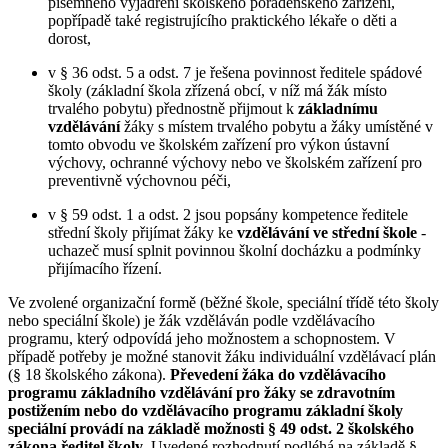
písemného vyjádření školského poradenského zařízení,
popřípadě také registrujícího praktického lékaře o děti a
dorost,
v § 36 odst. 5 a odst. 7 je řešena povinnost ředitele spádové
školy (základní škola zřízená obcí, v níž má žák místo
trvalého pobytu) přednostně přijmout k
základnímu
vzdělávání
žáky s místem trvalého pobytu a žáky umístěné v
tomto obvodu ve školském zařízení pro výkon ústavní
výchovy, ochranné výchovy nebo ve školském zařízení pro
preventivně výchovnou péči,
v § 59 odst. 1 a odst. 2 jsou popsány kompetence ředitele
střední školy přijímat žáky ke
vzdělávání ve střední škole
-
uchazeč musí splnit povinnou školní docházku a podmínky
přijímacího řízení.
Ve zvolené organizační formě (běžné škole, speciální třídě této školy
nebo speciální škole) je žák vzděláván podle vzdělávacího
programu, který odpovídá jeho možnostem a schopnostem. V
případě potřeby je možné stanovit žáku individuální vzdělávací plán
(§ 18 školského zákona).
Převedení žáka do vzdělávacího
programu základního vzdělávání pro žáky se zdravotním
postižením nebo do vzdělávacího programu základní školy
speciální provádí na základě možnosti § 49 odst. 2 školského
zákona ředitel školy
. Uvedené rozhodnutí podléhá na základě §