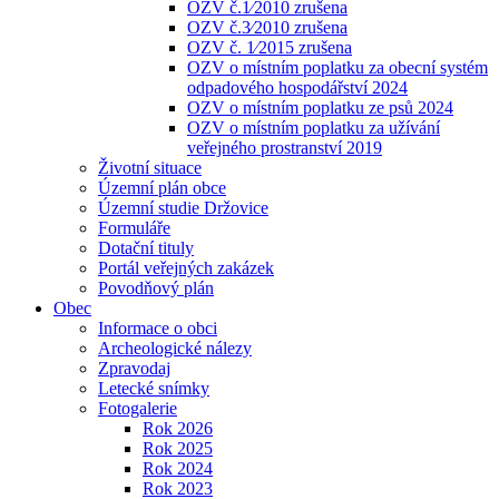
OZV č.1⁄2010 zrušena
OZV č.3⁄2010 zrušena
OZV č. 1⁄2015 zrušena
OZV o místním poplatku za obecní systém
odpadového hospodářství 2024
OZV o místním poplatku ze psů 2024
OZV o místním poplatku za užívání
veřejného prostranství 2019
Životní situace
Územní plán obce
Územní studie Držovice
Formuláře
Dotační tituly
Portál veřejných zakázek
Povodňový plán
Obec
Informace o obci
Archeologické nálezy
Zpravodaj
Letecké snímky
Fotogalerie
Rok 2026
Rok 2025
Rok 2024
Rok 2023