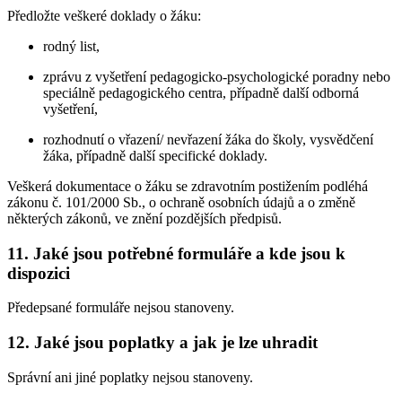
Předložte veškeré doklady o žáku:
rodný list,
zprávu z vyšetření pedagogicko-psychologické poradny nebo
speciálně pedagogického centra, případně další odborná
vyšetření,
rozhodnutí o vřazení/ nevřazení žáka do školy, vysvědčení
žáka, případně další specifické doklady.
Veškerá dokumentace o žáku se zdravotním postižením podléhá
zákonu č. 101/2000 Sb., o ochraně osobních údajů a o změně
některých zákonů, ve znění pozdějších předpisů.
11. Jaké jsou potřebné formuláře a kde jsou k
dispozici
Předepsané formuláře nejsou stanoveny.
12. Jaké jsou poplatky a jak je lze uhradit
Správní ani jiné poplatky nejsou stanoveny.