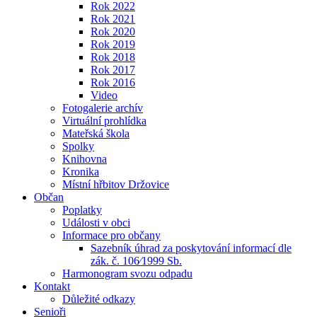
Rok 2022
Rok 2021
Rok 2020
Rok 2019
Rok 2018
Rok 2017
Rok 2016
Video
Fotogalerie archív
Virtuální prohlídka
Mateřská škola
Spolky
Knihovna
Kronika
Místní hřbitov Držovice
Občan
Poplatky
Události v obci
Informace pro občany
Sazebník úhrad za poskytování informací dle
zák. č. 106⁄1999 Sb.
Harmonogram svozu odpadu
Kontakt
Důležité odkazy
Senioři