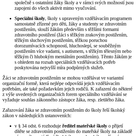
společně s ostatními žáky školy a v rámci svých možností jsou
zapojeni do všech aktivit mimo vyučování.
Speciální školy
, školy s upraveným vzdělávacím programem
samostatně zřízené pro děti, žáky a studenty se zdravotním
postižením, slouží žákům především s těžšími formami
zdravotního postižení (žáci s těžkým zrakovým postižením,
těžkým sluchovým postižením, těžkou poruchou
dorozumívacích schopností, hluchoslepí, se souběžným
postižením více vadami, s autismem, s těžkým tělesným nebo
těžkým či hlubokým mentálním postižením). Těmto žákům je
s ohledem na rozsah speciálních vzdělávacích potřeb
poskytována nejvyšší míra podpůrných služeb.
Žáci se zdravotním postižením se mohou vzdělávat ve variantní
organizační formě, která nejlépe odpovídá jejich vzdělávacím
potřebám, ale také požadavkům jejich rodičů. K zařazení do některé
z výše uvedených organizačních forem speciálního vzdělávání se
vyžaduje souhlas zákonného zástupce žáka, resp. zletilého žáka.
Zařazování žáka se zdravotním postižením do školy řeší školský
zákon v následujících ustanoveních:
v § 34 odst. 6 rozhoduje
ředitel mateřské školy
o přijetí
dítěte se zdravotním postižením do mateřské školy na základě