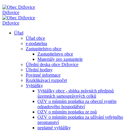
Držovice
Držovice
Úřad
Úřad obce
e-podatelna
Zastupitelstvo obce
Zastupitelstvo obce
Materiály pro zastupitele
Úřední deska obce Držovice
Úřední hodiny
Povinné informace
Rozklikávací rozpočet
Vyhlášky
Vyhlášky obce - sbírka právních předpisů
územních samosprávných celků
OZV o místním poplatku za obecní systém
odpadového hospodářství
OZV o místním poplatku ze psů
OZV o místním poplatku za užívání veřejného
prostranství
neplatné vyhlášky