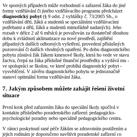
Ve sporných případech může rozhodnutí o zařazení žáka do jiné
formy vzdělávání či jiného vzdělávacího programu předcházet
diagnostický pobyt
(§ 9 odst. 2 vyhlášky č. 73/2005 Sb., o
vzdělávání dětí, žáků a studentů se speciálními vzdělávacími
potřebami a dětí, žáků a studentů mimořádně nadaných). Jeho
rozsah v délce 2 až 6 měsíců je považován za dostatečně dlouhou
dobu k zvládnutí aklimatizace na nové prostředí, zajištění
případných dalších odborných vyšetření, provedení příslušných
pozorování či dalších vhodných opatření. Po dobu diagnostického
pobytu zůstává žák žákem kmenové školy, která ho vede ve stavu
žactva, čerpá na žáka příslušné finanční prostředky a vydává mu -
ve spolupráci se školou, ve které probíhá diagnostický pobyt -
vysvědčení. V závěru diagnostického pobytu se jednoznačně
stanoví optimální forma vzdělávání žáka.
7. Jakým způsobem můžete zahájit řešení životní
situace
První krok před zařazením žáka do speciální školy spočívá v
kontaktu příslušného poradenského zařízení: pedagogicko-
psychologické poradny nebo speciálně pedagogického centra.
V rámci poskytnutí rané péče žákům se zdravotním postižením a
jejich rodinám je doporučeno navštívit poradenské zařízení co