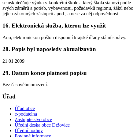
se uskutečňuje výuka v konkrétní škole a který škola stanoví podle
svých záměrů a potřeb, vybavenosti, požadavků regionu, žáků nebo
jejich zákonných zástupců apod., a nese za něj odpovědnost.
16. Elektronická služba, kterou lze využít
Ano, elektronickou poštou disponují krajské úřady státní správy.
28. Popis byl naposledy aktualizován
21.01.2009
29. Datum konce platnosti popisu
Bez časového omezení.
Úřad
Úřad obce
e-podatelna
Zastupitelstvo obce
Úřední deska obce Držovice
Úřední hodiny
Povinné informace