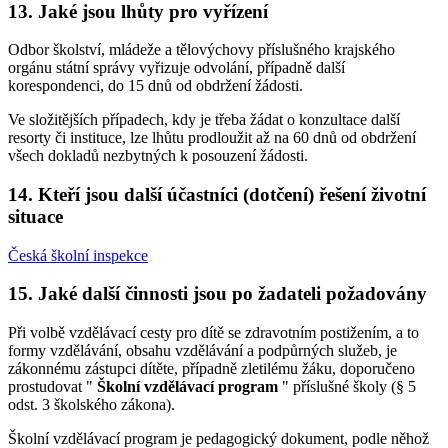
13. Jaké jsou lhůty pro vyřízení
Odbor školství, mládeže a tělovýchovy příslušného krajského
orgánu státní správy vyřizuje odvolání, případně další
korespondenci, do 15 dnů od obdržení žádosti.
Ve složitějších případech, kdy je třeba žádat o konzultace další
resorty či instituce, lze lhůtu prodloužit až na 60 dnů od obdržení
všech dokladů nezbytných k posouzení žádosti.
14. Kteří jsou další účastníci (dotčení) řešení životní
situace
Česká školní inspekce
15. Jaké další činnosti jsou po žadateli požadovány
Při volbě vzdělávací cesty pro dítě se zdravotním postižením, a to
formy vzdělávání, obsahu vzdělávání a podpůrných služeb, je
zákonnému zástupci dítěte, případně zletilému žáku, doporučeno
prostudovat "
Školní vzdělávací program
" příslušné školy (§ 5
odst. 3 školského zákona).
Školní vzdělávací program je pedagogický dokument, podle něhož