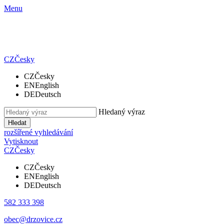
Menu
CZ
Česky
CZ
Česky
EN
English
DE
Deutsch
Hledaný výraz
Hledat
rozšířené vyhledávání
Vytisknout
CZ
Česky
CZ
Česky
EN
English
DE
Deutsch
582 333 398
obec@drzovice.cz