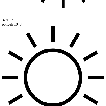
32/15 °C
pondělí
10. 8.