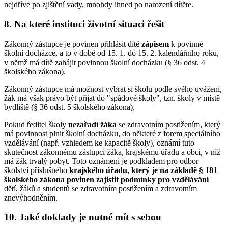
nejdříve po zjištění vady, mnohdy ihned po narození dítěte.
8. Na které instituci životní situaci řešit
Zákonný zástupce je povinen přihlásit dítě
zápisem
k povinné
školní docházce, a to v době od 15. 1. do 15. 2. kalendářního roku,
v němž má dítě zahájit povinnou školní docházku (§ 36 odst. 4
školského zákona).
Zákonný zástupce má možnost vybrat si školu podle svého uvážení,
žák má však právo být přijat do "spádové školy", tzn. školy v místě
bydliště (§ 36 odst. 5 školského zákona).
Pokud ředitel školy
nezařadí žáka
se zdravotním postižením, který
má povinnost plnit školní docházku, do některé z forem speciálního
vzdělávání (např. vzhledem ke kapacitě školy), oznámí tuto
skutečnost zákonnému zástupci žáka, krajskému úřadu a obci, v níž
má žák trvalý pobyt. Toto oznámení je podkladem pro odbor
školství příslušného
krajského úřadu, který je na základě § 181
školského zákona povinen zajistit podmínky pro vzdělávání
dětí, žáků a studentů se zdravotním postižením a zdravotním
znevýhodněním.
10. Jaké doklady je nutné mít s sebou