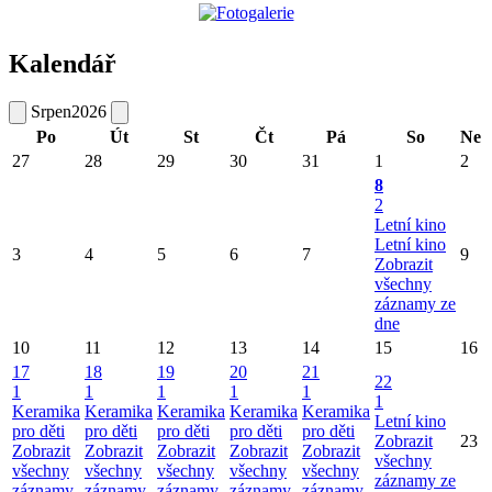
Kalendář
Srpen
2026
Po
Út
St
Čt
Pá
So
Ne
27
28
29
30
31
1
2
8
2
Letní kino
Letní kino
3
4
5
6
7
9
Zobrazit
všechny
záznamy ze
dne
10
11
12
13
14
15
16
17
18
19
20
21
22
1
1
1
1
1
1
Keramika
Keramika
Keramika
Keramika
Keramika
Letní kino
pro děti
pro děti
pro děti
pro děti
pro děti
Zobrazit
23
Zobrazit
Zobrazit
Zobrazit
Zobrazit
Zobrazit
všechny
všechny
všechny
všechny
všechny
všechny
záznamy ze
záznamy
záznamy
záznamy
záznamy
záznamy