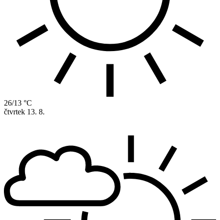
26/13 °C
čtvrtek
13. 8.