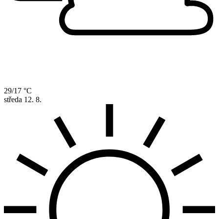
29/17 °C
středa
12. 8.