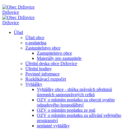
Držovice
Držovice
Úřad
Úřad obce
e-podatelna
Zastupitelstvo obce
Zastupitelstvo obce
Materiály pro zastupitele
Úřední deska obce Držovice
Úřední hodiny
Povinné informace
Rozklikávací rozpočet
Vyhlášky
Vyhlášky obce - sbírka právních předpisů
územních samosprávných celků
OZV o místním poplatku za obecní systém
odpadového hospodářství
OZV o místním poplatku ze psů
OZV o místním poplatku za užívání veřejného
prostranství
neplatné vyhlášky