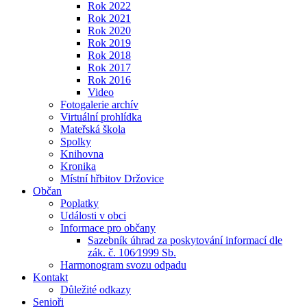
Rok 2022
Rok 2021
Rok 2020
Rok 2019
Rok 2018
Rok 2017
Rok 2016
Video
Fotogalerie archív
Virtuální prohlídka
Mateřská škola
Spolky
Knihovna
Kronika
Místní hřbitov Držovice
Občan
Poplatky
Události v obci
Informace pro občany
Sazebník úhrad za poskytování informací dle
zák. č. 106⁄1999 Sb.
Harmonogram svozu odpadu
Kontakt
Důležité odkazy
Senioři