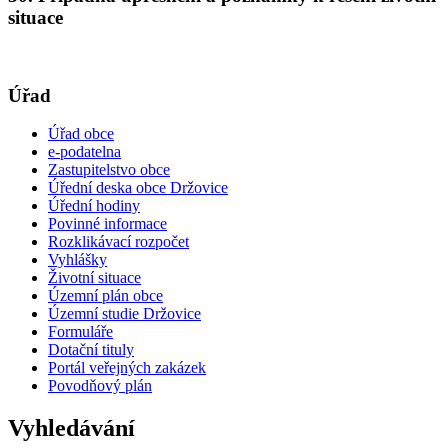
situace
Úřad
Úřad obce
e-podatelna
Zastupitelstvo obce
Úřední deska obce Držovice
Úřední hodiny
Povinné informace
Rozklikávací rozpočet
Vyhlášky
Životní situace
Územní plán obce
Územní studie Držovice
Formuláře
Dotační tituly
Portál veřejných zakázek
Povodňový plán
Vyhledávání