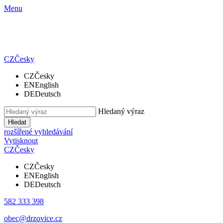
Menu
CZ
Česky
CZ
Česky
EN
English
DE
Deutsch
Hledaný výraz
Hledat
rozšířené vyhledávání
Vytisknout
CZ
Česky
CZ
Česky
EN
English
DE
Deutsch
582 333 398
obec@drzovice.cz