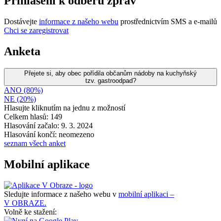
Přihlášení k odběru zpráv
Dostávejte
informace z našeho webu
prostřednictvím SMS a e-mailů
Chci se zaregistrovat
Anketa
Přejete si, aby obec pořídila občanům nádoby na kuchyňský
tzv. gastroodpad?
ANO (80%)
NE (20%)
Hlasujte kliknutím na jednu z možností
Celkem hlasů: 149
Hlasování začalo: 9. 3. 2024
Hlasování končí: neomezeno
seznam všech anket
Mobilní aplikace
Sledujte informace z našeho webu v
mobilní aplikaci –
V OBRAZE.
Volně ke stažení: