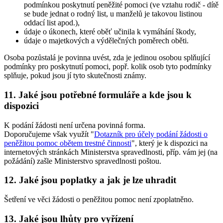
podmínkou poskytnutí peněžité pomoci (ve vztahu rodič - dítě
se bude jednat o rodný list, u manželů je takovou listinou
oddací list apod.),
údaje o úkonech, které oběť učinila k vymáhání škody,
údaje o majetkových a výdělečných poměrech oběti.
Osoba pozůstalá je povinna uvést, zda je jedinou osobou splňující
podmínky pro poskytnutí pomoci, popř. kolik osob tyto podmínky
splňuje, pokud jsou jí tyto skutečnosti známy.
11. Jaké jsou potřebné formuláře a kde jsou k
dispozici
K podání žádosti není určena povinná forma.
Doporučujeme však využít "
Dotazník pro účely podání žádosti o
peněžitou pomoc obětem trestné činnosti
", který je k dispozici na
internetových stránkách Ministerstva spravedlnosti, příp. vám jej (na
požádání) zašle Ministerstvo spravedlnosti poštou.
12. Jaké jsou poplatky a jak je lze uhradit
Šetření ve věci žádosti o peněžitou pomoc není zpoplatněno.
13. Jaké jsou lhůty pro vyřízení