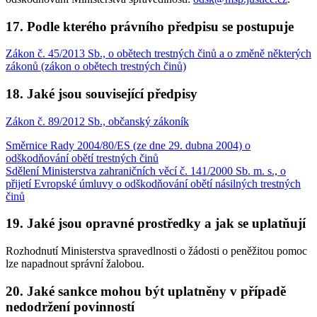
17. Podle kterého právního předpisu se postupuje
Zákon č. 45/2013 Sb., o obětech trestných činů a o změně některých
zákonů (zákon o obětech trestných činů)
18. Jaké jsou související předpisy
Zákon č. 89/2012 Sb., občanský zákoník
Směrnice Rady 2004/80/ES (ze dne 29. dubna 2004) o
odškodňování obětí trestných činů
Sdělení Ministerstva zahraničních věcí č. 141/2000 Sb. m. s., o
přijetí Evropské úmluvy o odškodňování obětí násilných trestných
činů
19. Jaké jsou opravné prostředky a jak se uplatňují
Rozhodnutí Ministerstva spravedlnosti o žádosti o peněžitou pomoc
lze napadnout správní žalobou.
20. Jaké sankce mohou být uplatněny v případě
nedodržení povinností