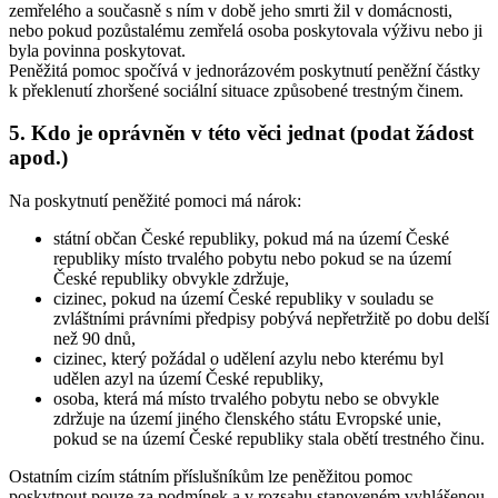
zemřelého a současně s ním v době jeho smrti žil v domácnosti,
nebo pokud pozůstalému zemřelá osoba poskytovala výživu nebo ji
byla povinna poskytovat.
Peněžitá pomoc spočívá v jednorázovém poskytnutí peněžní částky
k překlenutí zhoršené sociální situace způsobené trestným činem.
5. Kdo je oprávněn v této věci jednat (podat žádost
apod.)
Na poskytnutí peněžité pomoci má nárok:
státní občan České republiky, pokud má na území České
republiky místo trvalého pobytu nebo pokud se na území
České republiky obvykle zdržuje,
cizinec, pokud na území České republiky v souladu se
zvláštními právními předpisy pobývá nepřetržitě po dobu delší
než 90 dnů,
cizinec, který požádal o udělení azylu nebo kterému byl
udělen azyl na území České republiky,
osoba, která má místo trvalého pobytu nebo se obvykle
zdržuje na území jiného členského státu Evropské unie,
pokud se na území České republiky stala obětí trestného činu.
Ostatním cizím státním příslušníkům lze peněžitou pomoc
poskytnout pouze za podmínek a v rozsahu stanoveném vyhlášenou