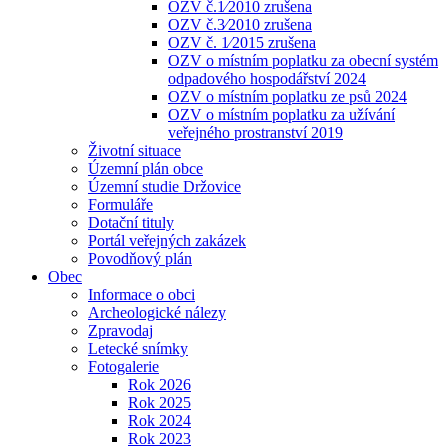
OZV č.1⁄2010 zrušena
OZV č.3⁄2010 zrušena
OZV č. 1⁄2015 zrušena
OZV o místním poplatku za obecní systém
odpadového hospodářství 2024
OZV o místním poplatku ze psů 2024
OZV o místním poplatku za užívání
veřejného prostranství 2019
Životní situace
Územní plán obce
Územní studie Držovice
Formuláře
Dotační tituly
Portál veřejných zakázek
Povodňový plán
Obec
Informace o obci
Archeologické nálezy
Zpravodaj
Letecké snímky
Fotogalerie
Rok 2026
Rok 2025
Rok 2024
Rok 2023