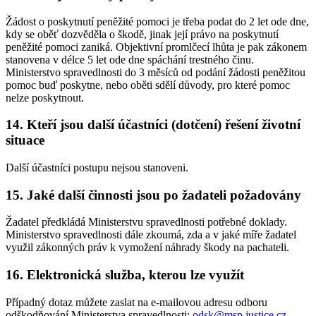
Žádost o poskytnutí peněžité pomoci je třeba podat do 2 let ode dne,
kdy se oběť dozvěděla o škodě, jinak její právo na poskytnutí
peněžité pomoci zaniká. Objektivní promlčecí lhůta je pak zákonem
stanovena v délce 5 let ode dne spáchání trestného činu.
Ministerstvo spravedlnosti do 3 měsíců od podání žádosti peněžitou
pomoc buď poskytne, nebo oběti sdělí důvody, pro které pomoc
nelze poskytnout.
14. Kteří jsou další účastníci (dotčení) řešení životní
situace
Další účastníci postupu nejsou stanoveni.
15. Jaké další činnosti jsou po žadateli požadovány
Žadatel předkládá Ministerstvu spravedlnosti potřebné doklady.
Ministerstvo spravedlnosti dále zkoumá, zda a v jaké míře žadatel
využil zákonných práv k vymožení náhrady škody na pachateli.
16. Elektronická služba, kterou lze využít
Případný dotaz můžete zaslat na e-mailovou adresu odboru
odškodňování Ministerstva spravedlnosti:
odsk@msp.justice.cz
.