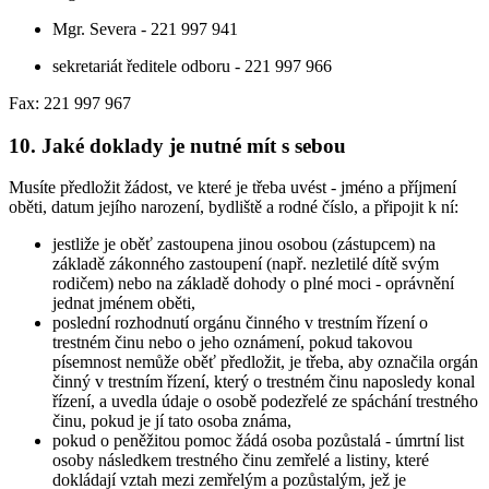
Mgr. Severa - 221 997 941
sekretariát ředitele odboru - 221 997 966
Fax: 221 997 967
10. Jaké doklady je nutné mít s sebou
Musíte předložit žádost, ve které je třeba uvést - jméno a příjmení
oběti, datum jejího narození, bydliště a rodné číslo, a připojit k ní:
jestliže je oběť zastoupena jinou osobou (zástupcem) na
základě zákonného zastoupení (např. nezletilé dítě svým
rodičem) nebo na základě dohody o plné moci - oprávnění
jednat jménem oběti,
poslední rozhodnutí orgánu činného v trestním řízení o
trestném činu nebo o jeho oznámení, pokud takovou
písemnost nemůže oběť předložit, je třeba, aby označila orgán
činný v trestním řízení, který o trestném činu naposledy konal
řízení, a uvedla údaje o osobě podezřelé ze spáchání trestného
činu, pokud je jí tato osoba známa,
pokud o peněžitou pomoc žádá osoba pozůstalá - úmrtní list
osoby následkem trestného činu zemřelé a listiny, které
dokládají vztah mezi zemřelým a pozůstalým, jež je