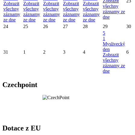
Zobrazit
23
Zobrazit
Zobrazit
Zobrazit
Zobrazit
Zobrazit
všechny
všechny
všechny
všechny
všechny
všechny
záznamy ze
záznamy
záznamy
záznamy
záznamy
záznamy
dne
ze dne
ze dne
ze dne
ze dne
ze dne
24
25
26
27
28
29
30
5
1
Myslivecký
den
31
1
2
3
4
6
Zobrazit
všechny
záznamy ze
dne
Czechpoint
Dotace z EU