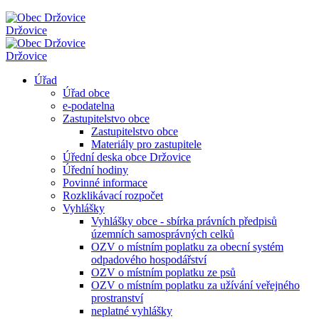
Držovice
Držovice
Úřad
Úřad obce
e-podatelna
Zastupitelstvo obce
Zastupitelstvo obce
Materiály pro zastupitele
Úřední deska obce Držovice
Úřední hodiny
Povinné informace
Rozklikávací rozpočet
Vyhlášky
Vyhlášky obce - sbírka právních předpisů
územních samosprávných celků
OZV o místním poplatku za obecní systém
odpadového hospodářství
OZV o místním poplatku ze psů
OZV o místním poplatku za užívání veřejného
prostranství
neplatné vyhlášky