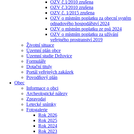
OZV č.1⁄2010 zrušena
OZV č.3⁄2010 zrušena
OZV č. 1⁄2015 zrušena
OZV o místním poplatku za obecní systém
odpadového hospodářství 2024
OZV o místním poplatku ze psů 2024
OZV o místním poplatku za užívání
veřejného prostranství 2019
Životní situace
Územní plán obce
Územní studie Držovice
Formuláře
Dotační tituly
Portál veřejných zakázek
Povodňový plán
Obec
Informace o obci
Archeologické nálezy
Zpravodaj
Letecké snímky
Fotogalerie
Rok 2026
Rok 2025
Rok 2024
Rok 2023