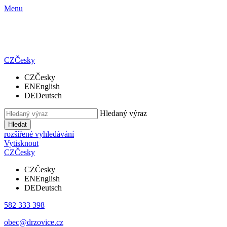
Menu
CZ
Česky
CZ
Česky
EN
English
DE
Deutsch
Hledaný výraz
Hledat
rozšířené vyhledávání
Vytisknout
CZ
Česky
CZ
Česky
EN
English
DE
Deutsch
582 333 398
obec@drzovice.cz