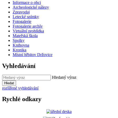
Informace o obci
Archeologické nálezy
Zpravodaj
Letecké snímky
Fotogalerie
Fotogalerie archív
Virtuální prohlídka
Mateřská škola
Spolky
Knihovna
Kronika
Místní hřbitov Držovice
Vyhledávání
Hledaný výraz
Hledat
rozšířené vyhledávání
Rychlé odkazy