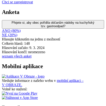
Chci se zaregistrovat
Anketa
Přejete si, aby obec pořídila občanům nádoby na kuchyňský
tzv. gastroodpad?
ANO (80%)
NE (20%)
Hlasujte kliknutím na jednu z možností
Celkem hlasů: 148
Hlasování začalo: 9. 3. 2024
Hlasování končí: neomezeno
seznam všech anket
Mobilní aplikace
Sledujte informace z našeho webu v
mobilní aplikaci –
V OBRAZE.
Volně ke stažení: