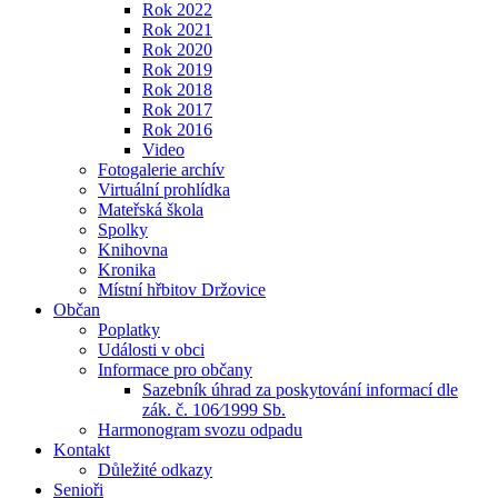
Rok 2022
Rok 2021
Rok 2020
Rok 2019
Rok 2018
Rok 2017
Rok 2016
Video
Fotogalerie archív
Virtuální prohlídka
Mateřská škola
Spolky
Knihovna
Kronika
Místní hřbitov Držovice
Občan
Poplatky
Události v obci
Informace pro občany
Sazebník úhrad za poskytování informací dle
zák. č. 106⁄1999 Sb.
Harmonogram svozu odpadu
Kontakt
Důležité odkazy
Senioři