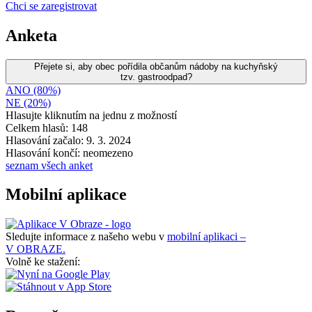
Chci se zaregistrovat
Anketa
Přejete si, aby obec pořídila občanům nádoby na kuchyňský
tzv. gastroodpad?
ANO (80%)
NE (20%)
Hlasujte kliknutím na jednu z možností
Celkem hlasů: 148
Hlasování začalo: 9. 3. 2024
Hlasování končí: neomezeno
seznam všech anket
Mobilní aplikace
Sledujte informace z našeho webu v
mobilní aplikaci –
V OBRAZE.
Volně ke stažení: