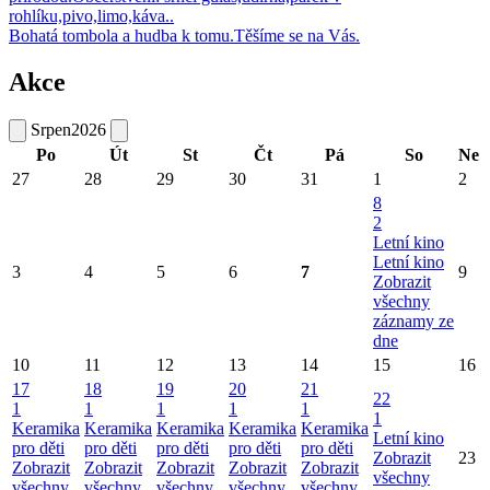
rohlíku,pivo,limo,káva..
Bohatá tombola a hudba k tomu.Těšíme se na Vás.
Akce
Srpen
2026
Po
Út
St
Čt
Pá
So
Ne
27
28
29
30
31
1
2
8
2
Letní kino
Letní kino
3
4
5
6
7
9
Zobrazit
všechny
záznamy ze
dne
10
11
12
13
14
15
16
17
18
19
20
21
22
1
1
1
1
1
1
Keramika
Keramika
Keramika
Keramika
Keramika
Letní kino
pro děti
pro děti
pro děti
pro děti
pro děti
Zobrazit
23
Zobrazit
Zobrazit
Zobrazit
Zobrazit
Zobrazit
všechny
všechny
všechny
všechny
všechny
všechny