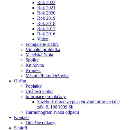
Rok 2022
Rok 2021
Rok 2020
Rok 2019
Rok 2018
Rok 2017
Rok 2016
Video
Fotogalerie archív
Virtuální prohlídka
Mateřská škola
Spolky
Knihovna
Kronika
Místní hřbitov Držovice
Občan
Poplatky
Události v obci
Informace pro občany
Sazebník úhrad za poskytování informací dle
zák. č. 106⁄1999 Sb.
Harmonogram svozu odpadu
Kontakt
Důležité odkazy
Senioři