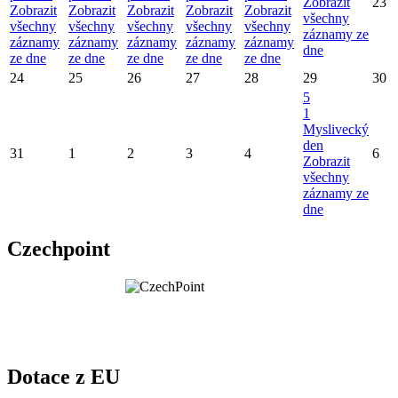
Zobrazit
23
Zobrazit
Zobrazit
Zobrazit
Zobrazit
Zobrazit
všechny
všechny
všechny
všechny
všechny
všechny
záznamy ze
záznamy
záznamy
záznamy
záznamy
záznamy
dne
ze dne
ze dne
ze dne
ze dne
ze dne
24
25
26
27
28
29
30
5
1
Myslivecký
den
31
1
2
3
4
6
Zobrazit
všechny
záznamy ze
dne
Czechpoint
Dotace z EU