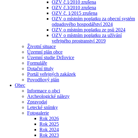
OZV č.1⁄2010 zrušena
OZV č.3⁄2010 zrušena
OZV č. 1⁄2015 zrušena
OZV o místním poplatku za obecní systém
odpadového hospodářství 2024
OZV o místním poplatku ze psů 2024
OZV o místním poplatku za užívání
veřejného prostranství 2019
Životní situace
Územní plán obce
Územní studie Držovice
Formuláře
Dotační tituly
Portál veřejných zakázek
Povodňový plán
Obec
Informace o obci
Archeologické nálezy
Zpravodaj
Letecké snímky
Fotogalerie
Rok 2026
Rok 2025
Rok 2024
Rok 2023