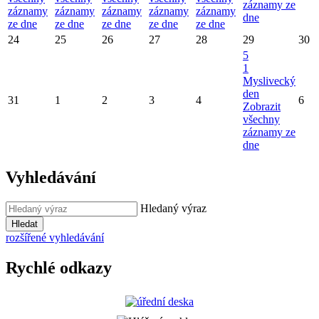
záznamy ze
záznamy
záznamy
záznamy
záznamy
záznamy
dne
ze dne
ze dne
ze dne
ze dne
ze dne
24
25
26
27
28
29
30
5
1
Myslivecký
den
31
1
2
3
4
6
Zobrazit
všechny
záznamy ze
dne
Vyhledávání
Hledaný výraz
Hledat
rozšířené vyhledávání
Rychlé odkazy