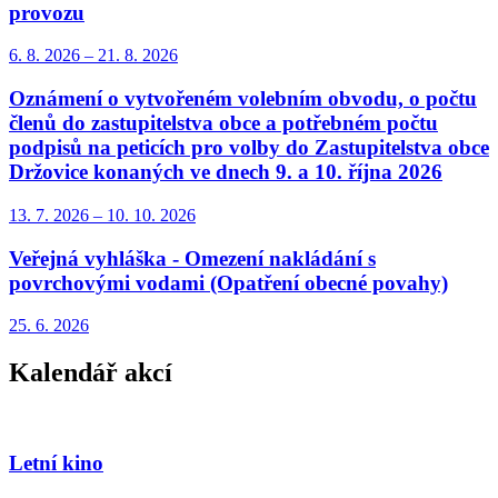
provozu
6. 8.
2026
–
21. 8.
2026
Oznámení o vytvořeném volebním obvodu, o počtu
členů do zastupitelstva obce a potřebném počtu
podpisů na peticích pro volby do Zastupitelstva obce
Držovice konaných ve dnech 9. a 10. října 2026
13. 7.
2026
–
10. 10.
2026
Veřejná vyhláška - Omezení nakládání s
povrchovými vodami (Opatření obecné povahy)
25. 6.
2026
Kalendář akcí
Letní kino