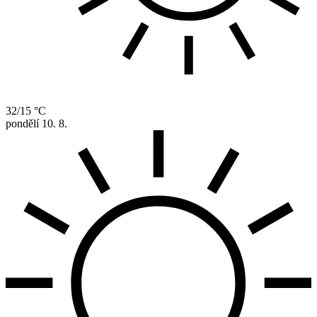
32/15 °C
pondělí
10. 8.