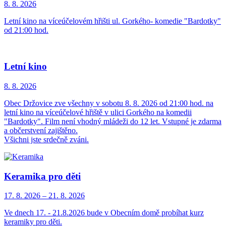
8. 8.
2026
Letní kino na víceúčelovém hřišti ul. Gorkého- komedie "Bardotky"
od 21:00 hod.
Letní kino
8. 8.
2026
Obec Držovice zve všechny v sobotu 8. 8. 2026 od 21:00 hod. na
letní kino na víceúčelové hřiště v ulici Gorkého na komedii
"Bardotky". Film není vhodný mládeži do 12 let. Vstupné je zdarma
a občerstvení zajištěno.
Všichni jste srdečně zváni.
Keramika pro děti
17. 8.
2026
–
21. 8.
2026
Ve dnech 17. - 21.8.2026 bude v Obecním domě probíhat kurz
keramiky pro děti.