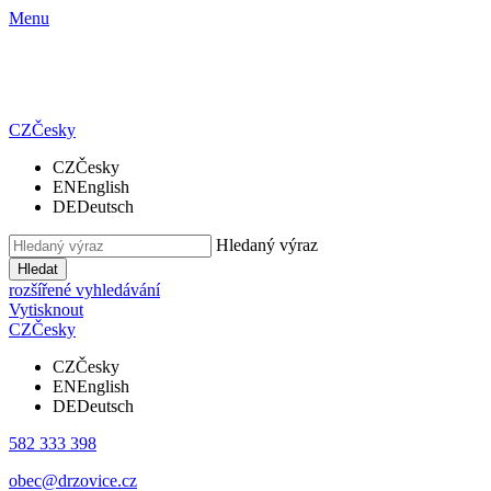
Menu
CZ
Česky
CZ
Česky
EN
English
DE
Deutsch
Hledaný výraz
Hledat
rozšířené vyhledávání
Vytisknout
CZ
Česky
CZ
Česky
EN
English
DE
Deutsch
582 333 398
obec@drzovice.cz