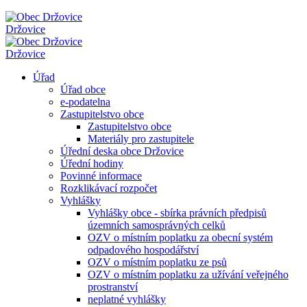
Držovice
Držovice
Úřad
Úřad obce
e-podatelna
Zastupitelstvo obce
Zastupitelstvo obce
Materiály pro zastupitele
Úřední deska obce Držovice
Úřední hodiny
Povinné informace
Rozklikávací rozpočet
Vyhlášky
Vyhlášky obce - sbírka právních předpisů
územních samosprávných celků
OZV o místním poplatku za obecní systém
odpadového hospodářství
OZV o místním poplatku ze psů
OZV o místním poplatku za užívání veřejného
prostranství
neplatné vyhlášky