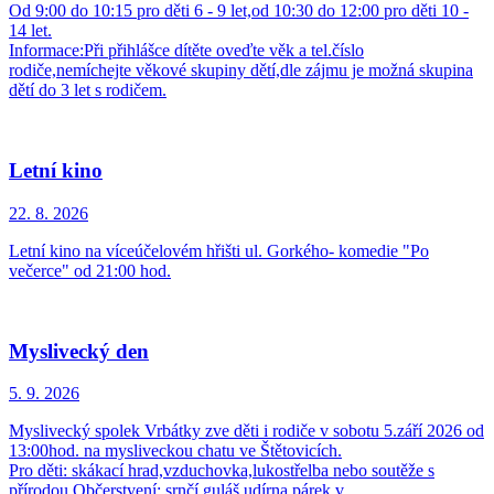
Od 9:00 do 10:15 pro děti 6 - 9 let,od 10:30 do 12:00 pro děti 10 -
14 let.
Informace:Při přihlášce dítěte oveďte věk a tel.číslo
rodiče,nemíchejte věkové skupiny dětí,dle zájmu je možná skupina
dětí do 3 let s rodičem.
Letní kino
22. 8.
2026
Letní kino na víceúčelovém hřišti ul. Gorkého- komedie "Po
večerce" od 21:00 hod.
Myslivecký den
5. 9.
2026
Myslivecký spolek Vrbátky zve děti i rodiče v sobotu 5.září 2026 od
13:00hod. na mysliveckou chatu ve Štětovicích.
Pro děti: skákací hrad,vzduchovka,lukostřelba nebo soutěže s
přírodou.Občerstvení: srnčí guláš,udírna,párek v