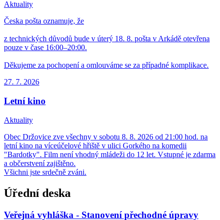
Aktuality
Česka pošta oznamuje, že
z technických důvodů bude v úterý 18. 8. pošta v Arkádě otevřena
pouze v čase 16:00–20:00.
Děkujeme za pochopení a omlouváme se za případné komplikace.
27. 7.
2026
Letní kino
Aktuality
Obec Držovice zve všechny v sobotu 8. 8. 2026 od 21:00 hod. na
letní kino na víceúčelové hřiště v ulici Gorkého na komedii
"Bardotky". Film není vhodný mládeži do 12 let. Vstupné je zdarma
a občerstvení zajištěno.
Všichni jste srdečně zváni.
Úřední deska
Veřejná vyhláška - Stanovení přechodné úpravy