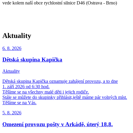
vede kolem naší obce rychlostní silnice D46 (Ostrava - Brno)
Aktuality
6. 8.
2026
Dětská skupina Kapička
Aktuality
Dětská skupina Kapička oznamuje zahájení provozu, a to dne
1. září 2026 od 6:30 hod.
Těšíme se na všechny malé děti i jejich rodiče.
Stále se můžete do skupinky přihlásit,ještě máme pár volných míst.
Těšíme se na Vás.
5. 8.
2026
Omezení provozu pošty v Arkádě, úterý 18.8.