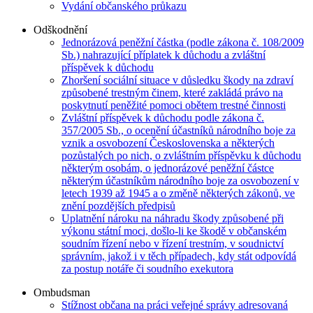
Vydání občanského průkazu
Odškodnění
Jednorázová peněžní částka (podle zákona č. 108/2009
Sb.) nahrazující příplatek k důchodu a zvláštní
příspěvek k důchodu
Zhoršení sociální situace v důsledku škody na zdraví
způsobené trestným činem, které zakládá právo na
poskytnutí peněžité pomoci obětem trestné činnosti
Zvláštní příspěvek k důchodu podle zákona č.
357/2005 Sb., o ocenění účastníků národního boje za
vznik a osvobození Československa a některých
pozůstalých po nich, o zvláštním příspěvku k důchodu
některým osobám, o jednorázové peněžní částce
některým účastníkům národního boje za osvobození v
letech 1939 až 1945 a o změně některých zákonů, ve
znění pozdějších předpisů
Uplatnění nároku na náhradu škody způsobené při
výkonu státní moci, došlo-li ke škodě v občanském
soudním řízení nebo v řízení trestním, v soudnictví
správním, jakož i v těch případech, kdy stát odpovídá
za postup notáře či soudního exekutora
Ombudsman
Stížnost občana na práci veřejné správy adresovaná