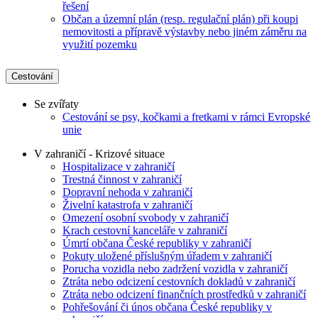
řešení
Občan a územní plán (resp. regulační plán) při koupi
nemovitosti a přípravě výstavby nebo jiném záměru na
využití pozemku
Cestování
Se zvířaty
Cestování se psy, kočkami a fretkami v rámci Evropské
unie
V zahraničí - Krizové situace
Hospitalizace v zahraničí
Trestná činnost v zahraničí
Dopravní nehoda v zahraničí
Živelní katastrofa v zahraničí
Omezení osobní svobody v zahraničí
Krach cestovní kanceláře v zahraničí
Úmrtí občana České republiky v zahraničí
Pokuty uložené příslušným úřadem v zahraničí
Porucha vozidla nebo zadržení vozidla v zahraničí
Ztráta nebo odcizení cestovních dokladů v zahraničí
Ztráta nebo odcizení finančních prostředků v zahraničí
Pohřešování či únos občana České republiky v