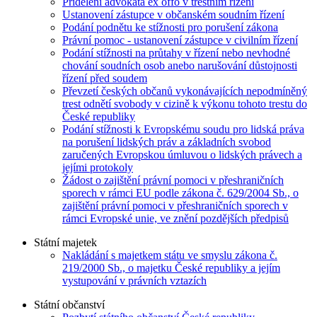
Přidělení advokáta ex offo v trestním řízení
Ustanovení zástupce v občanském soudním řízení
Podání podnětu ke stížnosti pro porušení zákona
Právní pomoc - ustanovení zástupce v civilním řízení
Podání stížnosti na průtahy v řízení nebo nevhodné
chování soudních osob anebo narušování důstojnosti
řízení před soudem
Převzetí českých občanů vykonávajících nepodmíněný
trest odnětí svobody v cizině k výkonu tohoto trestu do
České republiky
Podání stížnosti k Evropskému soudu pro lidská práva
na porušení lidských práv a základních svobod
zaručených Evropskou úmluvou o lidských právech a
jejími protokoly
Žádost o zajištění právní pomoci v přeshraničních
sporech v rámci EU podle zákona č. 629/2004 Sb., o
zajištění právní pomoci v přeshraničních sporech v
rámci Evropské unie, ve znění pozdějších předpisů
Státní majetek
Nakládání s majetkem státu ve smyslu zákona č.
219/2000 Sb., o majetku České republiky a jejím
vystupování v právních vztazích
Státní občanství