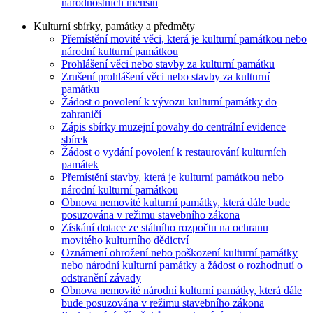
národnostních menšin
Kulturní sbírky, památky a předměty
Přemístění movité věci, která je kulturní památkou nebo
národní kulturní památkou
Prohlášení věci nebo stavby za kulturní památku
Zrušení prohlášení věci nebo stavby za kulturní
památku
Žádost o povolení k vývozu kulturní památky do
zahraničí
Zápis sbírky muzejní povahy do centrální evidence
sbírek
Žádost o vydání povolení k restaurování kulturních
památek
Přemístění stavby, která je kulturní památkou nebo
národní kulturní památkou
Obnova nemovité kulturní památky, která dále bude
posuzována v režimu stavebního zákona
Získání dotace ze státního rozpočtu na ochranu
movitého kulturního dědictví
Oznámení ohrožení nebo poškození kulturní památky
nebo národní kulturní památky a žádost o rozhodnutí o
odstranění závady
Obnova nemovité národní kulturní památky, která dále
bude posuzována v režimu stavebního zákona