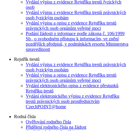
Vydání výpisu z evidence Rejstříku trestů fyzických
osob
Vydání výpisu z evidence Rejstříku trestů právnických
osob fyzickým osobám
Vydání výpisu a opisu z evidence Rejstříku trestů
právnických osob orgánům veřejné moci
Podání žádosti o informace podle zákona č. 106/1999
Sb., o svobodném přístupu k informacím, ve znění
pozdějších předpisů, v podmínkách resortu Ministerstva
spravedlnosti
Rejstřík trestů
Vydání výpisu z evidence Rejstříku trestů právnických
osob fyzickým osobám
Vydání výpisu a opisu z evidence Rejstříku trestů
právnických osob orgánům veřejné moci
Vydání elektronického opisu z evidence přestupků
Rejstříku trestů
Vydání elektronického výpisu z evidence Rejstříku
trestů právnických osob prostřednictvím
CzechPOINT@home
Rodná čísla
Ověřování rodného čísla
Přidělení rodného čísla na žádost