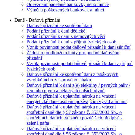
Odevzdání padělané bankovky nebo mince
Výměna poškozených bankovek a mincí
Daně - Daňová přiznání
Daňové přiznání ke spotřební dani
Podání přiznání k dani dědické
Podání přiznání k dani z nemovitých věcí
Podání přiznání k dani z příjmů fyzických osob
Vznik povinnosti podat daňové přiznání k dani silniční
Žádost o prodloužení lhůty pro podání daňového
přiznání
Vznik povinnosti podat daňové přiznání k dani z příjmů
fyzických osob
Daňové přiznání ke spotřební dani z tabákových
výrobků nebo ze surového tabáku
Daňové přiznání k dani z(e) elektřiny / pevných paliv /
zemního plynu a některých dalších plynů
Daňové přiznání k uplatnění nároku na vrácení
energetické daně osobám požívajícím výsad a imunit
Daňové přiznání k uplatnění nároku na vrácení
spotřební daně dle § 57 zákona č. 353/2003 Sb., o
spotřebních daních, ve znění pozdějších předpisů -
zelená nafta
Daňové přiznání k uplatnění nároku na vrácení
spotřební daně dle § 56 zákona č. 353/2003 Sb., o