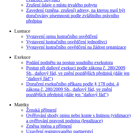
Zrušení údaje o místu trvalého pobytu
Zavedení (změna, zrušení) adresy, na kterou mají být
doručovány písemnosti podle zvláštního právního
předpisu
Lustrace
Vystavení opisu lustračního osvědčení
Vystavení lustračního osvědčení jednotlivci
Vystavení lustračního osvědčení na žádost organizace
Exekuce
Podání podnětu na postup soudního exekutora
Postup při daňové exekuci podle zákona č. 280/2009
Sb., daňový řád, ve znění pozdějších předpisů (dále jen
"daňový řád")
Doručení exekučního příkazu podle § 178 odst. 4
zákona č. 280/2009 Sb., daňový řád, ve znění
pozdějších předpisů (dále jen "daňový řád")
Matriky
Ženská příjmení
Ověřování shody opisu nebo kopie s listinou (vidimace)
a ověřování pravosti podpisu (legalizace)
Změna jména a příjmení
Uzavření registrovaného partnerství