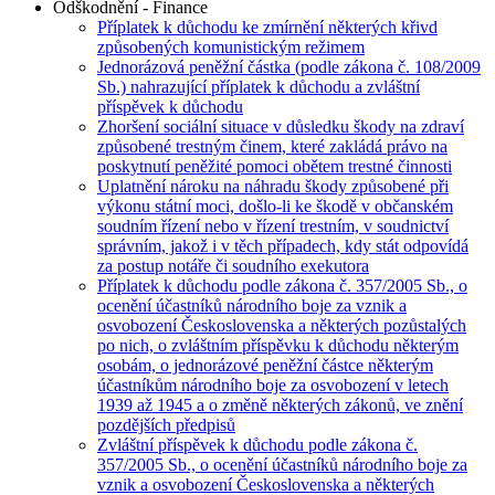
Odškodnění - Finance
Příplatek k důchodu ke zmírnění některých křivd
způsobených komunistickým režimem
Jednorázová peněžní částka (podle zákona č. 108/2009
Sb.) nahrazující příplatek k důchodu a zvláštní
příspěvek k důchodu
Zhoršení sociální situace v důsledku škody na zdraví
způsobené trestným činem, které zakládá právo na
poskytnutí peněžité pomoci obětem trestné činnosti
Uplatnění nároku na náhradu škody způsobené při
výkonu státní moci, došlo-li ke škodě v občanském
soudním řízení nebo v řízení trestním, v soudnictví
správním, jakož i v těch případech, kdy stát odpovídá
za postup notáře či soudního exekutora
Příplatek k důchodu podle zákona č. 357/2005 Sb., o
ocenění účastníků národního boje za vznik a
osvobození Československa a některých pozůstalých
po nich, o zvláštním příspěvku k důchodu některým
osobám, o jednorázové peněžní částce některým
účastníkům národního boje za osvobození v letech
1939 až 1945 a o změně některých zákonů, ve znění
pozdějších předpisů
Zvláštní příspěvek k důchodu podle zákona č.
357/2005 Sb., o ocenění účastníků národního boje za
vznik a osvobození Československa a některých