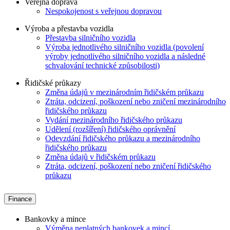
Veřejná doprava
Nespokojenost s veřejnou dopravou
Výroba a přestavba vozidla
Přestavba silničního vozidla
Výroba jednotlivého silničního vozidla (povolení
výroby jednotlivého silničního vozidla a následné
schvalování technické způsobilosti)
Řidičské průkazy
Změna údajů v mezinárodním řidičském průkazu
Ztráta, odcizení, poškození nebo zničení mezinárodního
řidičského průkazu
Vydání mezinárodního řidičského průkazu
Udělení (rozšíření) řidičského oprávnění
Odevzdání řidičského průkazu a mezinárodního
řidičského průkazu
Změna údajů v řidičském průkazu
Ztráta, odcizení, poškození nebo zničení řidičského
průkazu
Finance
Bankovky a mince
Výměna neplatných bankovek a mincí