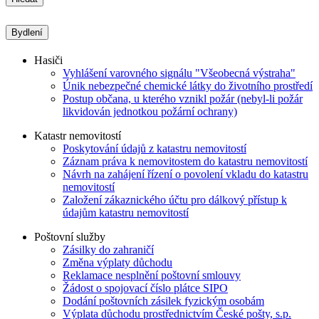
Bydlení
Hasiči
Vyhlášení varovného signálu "Všeobecná výstraha"
Únik nebezpečné chemické látky do životního prostředí
Postup občana, u kterého vznikl požár (nebyl-li požár
likvidován jednotkou požární ochrany)
Katastr nemovitostí
Poskytování údajů z katastru nemovitostí
Záznam práva k nemovitostem do katastru nemovitostí
Návrh na zahájení řízení o povolení vkladu do katastru
nemovitostí
Založení zákaznického účtu pro dálkový přístup k
údajům katastru nemovitostí
Poštovní služby
Zásilky do zahraničí
Změna výplaty důchodu
Reklamace nesplnění poštovní smlouvy
Žádost o spojovací číslo plátce SIPO
Dodání poštovních zásilek fyzickým osobám
Výplata důchodu prostřednictvím České pošty, s.p.