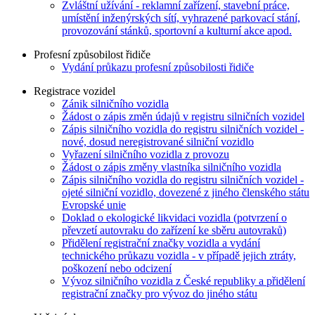
Zvláštní užívání - reklamní zařízení, stavební práce,
umístění inženýrských sítí, vyhrazené parkovací stání,
provozování stánků, sportovní a kulturní akce apod.
Profesní způsobilost řidiče
Vydání průkazu profesní způsobilosti řidiče
Registrace vozidel
Zánik silničního vozidla
Žádost o zápis změn údajů v registru silničních vozidel
Zápis silničního vozidla do registru silničních vozidel -
nové, dosud neregistrované silniční vozidlo
Vyřazení silničního vozidla z provozu
Žádost o zápis změny vlastníka silničního vozidla
Zápis silničního vozidla do registru silničních vozidel -
ojeté silniční vozidlo, dovezené z jiného členského státu
Evropské unie
Doklad o ekologické likvidaci vozidla (potvrzení o
převzetí autovraku do zařízení ke sběru autovraků)
Přidělení registrační značky vozidla a vydání
technického průkazu vozidla - v případě jejich ztráty,
poškození nebo odcizení
Vývoz silničního vozidla z České republiky a přidělení
registrační značky pro vývoz do jiného státu