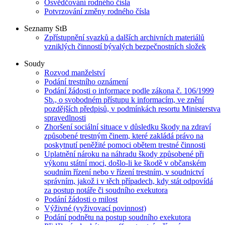
Osvědčování rodného čísla
Potvrzování změny rodného čísla
Seznamy StB
Zpřístupnění svazků a dalších archivních materiálů
vzniklých činností bývalých bezpečnostních složek
Soudy
Rozvod manželství
Podání trestního oznámení
Podání žádosti o informace podle zákona č. 106/1999
Sb., o svobodném přístupu k informacím, ve znění
pozdějších předpisů, v podmínkách resortu Ministerstva
spravedlnosti
Zhoršení sociální situace v důsledku škody na zdraví
způsobené trestným činem, které zakládá právo na
poskytnutí peněžité pomoci obětem trestné činnosti
Uplatnění nároku na náhradu škody způsobené při
výkonu státní moci, došlo-li ke škodě v občanském
soudním řízení nebo v řízení trestním, v soudnictví
správním, jakož i v těch případech, kdy stát odpovídá
za postup notáře či soudního exekutora
Podání žádosti o milost
Výživné (vyživovací povinnost)
Podání podnětu na postup soudního exekutora