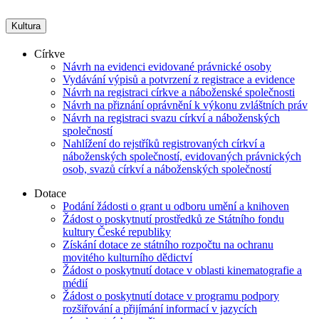
Kultura
Církve
Návrh na evidenci evidované právnické osoby
Vydávání výpisů a potvrzení z registrace a evidence
Návrh na registraci církve a náboženské společnosti
Návrh na přiznání oprávnění k výkonu zvláštních práv
Návrh na registraci svazu církví a náboženských
společností
Nahlížení do rejstříků registrovaných církví a
náboženských společností, evidovaných právnických
osob, svazů církví a náboženských společností
Dotace
Podání žádosti o grant u odboru umění a knihoven
Žádost o poskytnutí prostředků ze Státního fondu
kultury České republiky
Získání dotace ze státního rozpočtu na ochranu
movitého kulturního dědictví
Žádost o poskytnutí dotace v oblasti kinematografie a
médií
Žádost o poskytnutí dotace v programu podpory
rozšiřování a přijímání informací v jazycích