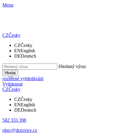
Menu
CZ
Česky
CZ
Česky
EN
English
DE
Deutsch
Hledaný výraz
Hledat
rozšířené vyhledávání
Vytisknout
CZ
Česky
CZ
Česky
EN
English
DE
Deutsch
582 333 398
obec@drzovice.cz