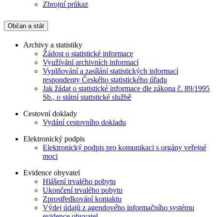
Zbrojní průkaz
Občan a stát
Archivy a statistiky
Žádost o statistické informace
Využívání archivních informací
Vyplňování a zasílání statistických informací
respondenty Českého statistického úřadu
Jak žádat o statistické informace dle zákona č. 89/1995
Sb., o státní statistické službě
Cestovní doklady
Vydání cestovního dokladu
Elektronický podpis
Elektronický podpis pro komunikaci s orgány veřejné
moci
Evidence obyvatel
Hlášení trvalého pobytu
Ukončení trvalého pobytu
Zprostředkování kontaktu
Výdej údajů z agendového informačního systému
evidence obyvatel