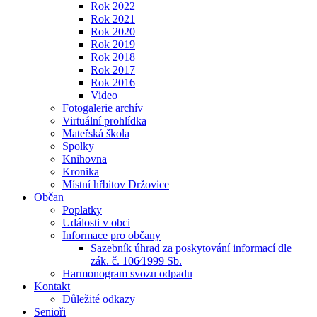
Rok 2022
Rok 2021
Rok 2020
Rok 2019
Rok 2018
Rok 2017
Rok 2016
Video
Fotogalerie archív
Virtuální prohlídka
Mateřská škola
Spolky
Knihovna
Kronika
Místní hřbitov Držovice
Občan
Poplatky
Události v obci
Informace pro občany
Sazebník úhrad za poskytování informací dle
zák. č. 106⁄1999 Sb.
Harmonogram svozu odpadu
Kontakt
Důležité odkazy
Senioři