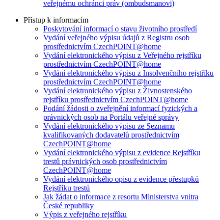
veřejnému ochránci práv (ombudsmanovi)
Přístup k informacím
Poskytování informací o stavu životního prostředí
Vydání veřejného výpisu údajů z Registru osob
prostřednictvím CzechPOINT@home
Vydání elektronického výpisu z Veřejného rejstříku
prostřednictvím CzechPOINT@home
Vydání elektronického výpisu z Insolvenčního rejstříku
prostřednictvím CzechPOINT@home
Vydání elektronického výpisu z Živnostenského
rejstříku prostřednictvím CzechPOINT@home
Podání žádosti o zveřejnění informací fyzických a
právnických osob na Portálu veřejné správy
Vydání elektronického výpisu ze Seznamu
kvalifikovaných dodavatelů prostřednictvím
CzechPOINT@home
Vydání elektronického výpisu z evidence Rejstříku
trestů právnických osob prostřednictvím
CzechPOINT@home
Vydání elektronického opisu z evidence přestupků
Rejstříku trestů
Jak žádat o informace z resortu Ministerstva vnitra
České republiky
Výpis z veřejného rejstříku