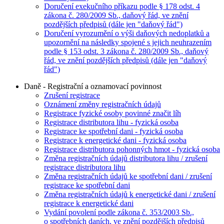
Doručení exekučního příkazu podle § 178 odst. 4
zákona č. 280/2009 Sb., daňový řád, ve znění
pozdějších předpisů (dále jen "daňový řád")
Doručení vyrozumění o výši daňových nedoplatků a
upozornění na následky spojené s jejich neuhrazením
podle § 153 odst. 3 zákona č. 280/2009 Sb., daňový
řád, ve znění pozdějších předpisů (dále jen "daňový
řád")
Daně - Registrační a oznamovací povinnost
Zrušení registrace
Oznámení změny registračních údajů
Registrace fyzické osoby povinné značit líh
Registrace distributora lihu - fyzická osoba
Registrace ke spotřební dani - fyzická osoba
Registrace k energetické dani - fyzická osoba
Registrace distributora pohonných hmot - fyzická osoba
Změna registračních údajů distributora lihu / zrušení
registrace distributora lihu
Změna registračních údajů ke spotřební dani / zrušení
registrace ke spotřební dani
Změna registračních údajů k energetické dani / zrušení
registrace k energetické dani
Vydání povolení podle zákona č. 353/2003 Sb.,
o spotřebních daních, ve znění pozdějších předpisů