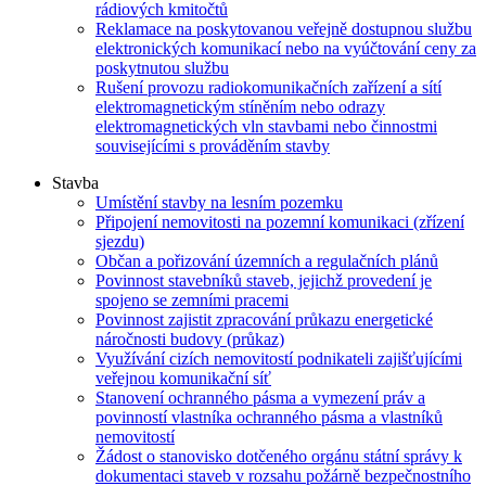
rádiových kmitočtů
Reklamace na poskytovanou veřejně dostupnou službu
elektronických komunikací nebo na vyúčtování ceny za
poskytnutou službu
Rušení provozu radiokomunikačních zařízení a sítí
elektromagnetickým stíněním nebo odrazy
elektromagnetických vln stavbami nebo činnostmi
souvisejícími s prováděním stavby
Stavba
Umístění stavby na lesním pozemku
Připojení nemovitosti na pozemní komunikaci (zřízení
sjezdu)
Občan a pořizování územních a regulačních plánů
Povinnost stavebníků staveb, jejichž provedení je
spojeno se zemními pracemi
Povinnost zajistit zpracování průkazu energetické
náročnosti budovy (průkaz)
Využívání cizích nemovitostí podnikateli zajišťujícími
veřejnou komunikační síť
Stanovení ochranného pásma a vymezení práv a
povinností vlastníka ochranného pásma a vlastníků
nemovitostí
Žádost o stanovisko dotčeného orgánu státní správy k
dokumentaci staveb v rozsahu požárně bezpečnostního