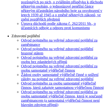
pozůstalých po nich, o zvláštním příspěvku k důchodu
některým osobám, o jednorázové peněžní částce
některým účastníkům národního boje za osvobození v
letech 1939 až 1945 a o změně některých zákonů, ve
znění pozdějších předpisů
Úprava důchodů podle zákona č. 262/2011 Sb., o
účastnících odboje a odporu proti komunismu
Zdravotní pojištění
Odvod pojistného na veřejné zdravotní pojištění za
zaměstnance
Odvod pojistného na veřejné zdravotní pojištění
hrazené státem
Odvod pojistného na veřejné zdravotní pojištění za
osobu bez zdanitelných příjmů
Odvod pojistného na veřejné zdravotní pojištění za
osobu samostatně výdělečně činnou
Žádost osoby samostatně výdělečně činné o snížení
zálohy na pojistné na veřejné zdravotní pojištění
Odvod pojistného za osobu samostatně výdělečně
činnou, která zahajuje samostatnou výdělečnou činnost
Odvod pojistného na veřejné zdravotní pojištění za
osobu samostatně výdělečně činnou, která je současně
zaměstnancem (a samostatná výdělečná činnost není
hlavním zdrojem příjmů)