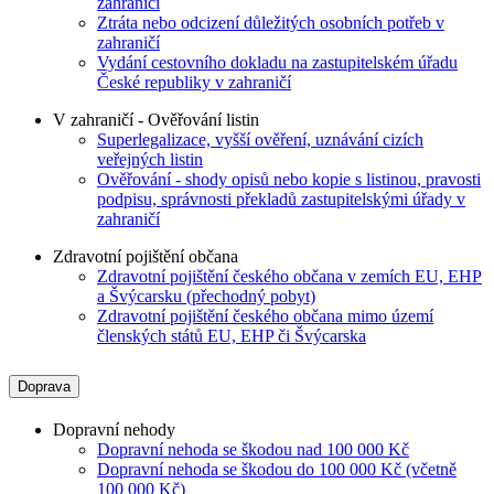
zahraničí
Ztráta nebo odcizení důležitých osobních potřeb v
zahraničí
Vydání cestovního dokladu na zastupitelském úřadu
České republiky v zahraničí
V zahraničí - Ověřování listin
Superlegalizace, vyšší ověření, uznávání cizích
veřejných listin
Ověřování - shody opisů nebo kopie s listinou, pravosti
podpisu, správnosti překladů zastupitelskými úřady v
zahraničí
Zdravotní pojištění občana
Zdravotní pojištění českého občana v zemích EU, EHP
a Švýcarsku (přechodný pobyt)
Zdravotní pojištění českého občana mimo území
členských států EU, EHP či Švýcarska
Doprava
Dopravní nehody
Dopravní nehoda se škodou nad 100 000 Kč
Dopravní nehoda se škodou do 100 000 Kč (včetně
100 000 Kč)