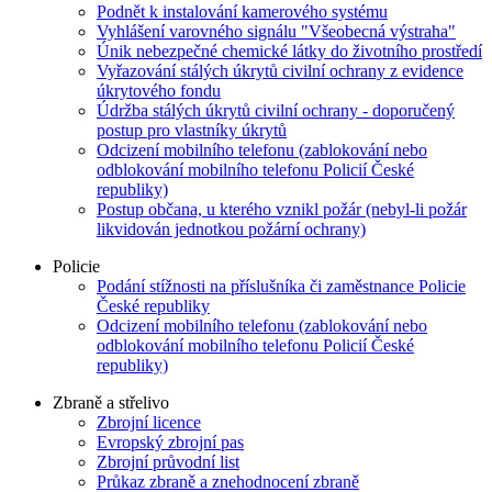
Podnět k instalování kamerového systému
Vyhlášení varovného signálu "Všeobecná výstraha"
Únik nebezpečné chemické látky do životního prostředí
Vyřazování stálých úkrytů civilní ochrany z evidence
úkrytového fondu
Údržba stálých úkrytů civilní ochrany - doporučený
postup pro vlastníky úkrytů
Odcizení mobilního telefonu (zablokování nebo
odblokování mobilního telefonu Policií České
republiky)
Postup občana, u kterého vznikl požár (nebyl-li požár
likvidován jednotkou požární ochrany)
Policie
Podání stížnosti na příslušníka či zaměstnance Policie
České republiky
Odcizení mobilního telefonu (zablokování nebo
odblokování mobilního telefonu Policií České
republiky)
Zbraně a střelivo
Zbrojní licence
Evropský zbrojní pas
Zbrojní průvodní list
Průkaz zbraně a znehodnocení zbraně