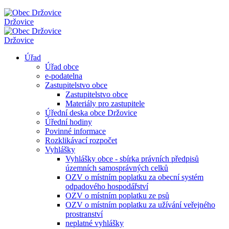
Držovice
Držovice
Úřad
Úřad obce
e-podatelna
Zastupitelstvo obce
Zastupitelstvo obce
Materiály pro zastupitele
Úřední deska obce Držovice
Úřední hodiny
Povinné informace
Rozklikávací rozpočet
Vyhlášky
Vyhlášky obce - sbírka právních předpisů
územních samosprávných celků
OZV o místním poplatku za obecní systém
odpadového hospodářství
OZV o místním poplatku ze psů
OZV o místním poplatku za užívání veřejného
prostranství
neplatné vyhlášky