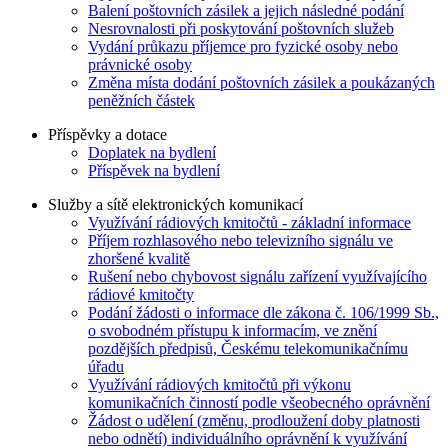
Balení poštovních zásilek a jejich následné podání
Nesrovnalosti při poskytování poštovních služeb
Vydání průkazu příjemce pro fyzické osoby nebo
právnické osoby
Změna místa dodání poštovních zásilek a poukázaných
peněžních částek
Příspěvky a dotace
Doplatek na bydlení
Příspěvek na bydlení
Služby a sítě elektronických komunikací
Využívání rádiových kmitočtů - základní informace
Příjem rozhlasového nebo televizního signálu ve
zhoršené kvalitě
Rušení nebo chybovost signálu zařízení využívajícího
rádiové kmitočty
Podání žádosti o informace dle zákona č. 106/1999 Sb.,
o svobodném přístupu k informacím, ve znění
pozdějších předpisů, Českému telekomunikačnímu
úřadu
Využívání rádiových kmitočtů při výkonu
komunikačních činností podle všeobecného oprávnění
Žádost o udělení (změnu, prodloužení doby platnosti
nebo odnětí) individuálního oprávnění k využívání