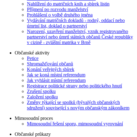
Nahlížení do matričních knih a sbírek listin
Příjmení po rozvodu manželství
Prohlášení o volbě druhého jména
Vydávání matričních dokladů - rodný, oddací nebo
úmrtní list, doklad o partnerství
Narození, uzavření manželství, vznik registrovaného
partnerství nebo úmrtí státních občanů České republiky
v cizině - zvláštní matrika v Brně
Občanské aktivity
Petice
Shromažďování občanů
Konání veřejných sbírek
Jak se koná místní referendum
Jak vyhlásit místní referendum
Registrace politické strany nebo politického hnutí
Zrušení spolku
Založení spolku
Změny týkající se spolků (bývalých občanských
sdružení) související s novým občanským zákoníkem
Mimosoudní proces
Mimosoudní řešení sporu, mimosoudní vyrovnání
Občanské průkazy