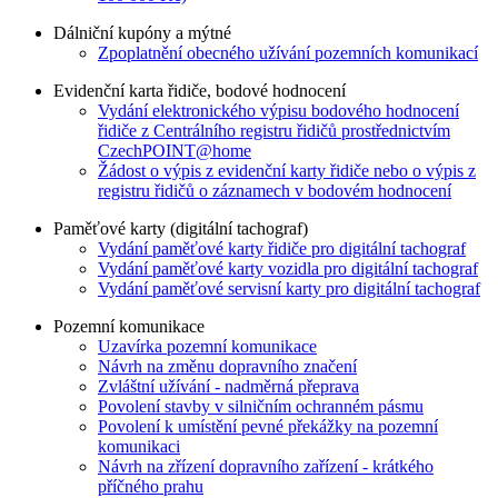
Dálniční kupóny a mýtné
Zpoplatnění obecného užívání pozemních komunikací
Evidenční karta řidiče, bodové hodnocení
Vydání elektronického výpisu bodového hodnocení
řidiče z Centrálního registru řidičů prostřednictvím
CzechPOINT@home
Žádost o výpis z evidenční karty řidiče nebo o výpis z
registru řidičů o záznamech v bodovém hodnocení
Paměťové karty (digitální tachograf)
Vydání paměťové karty řidiče pro digitální tachograf
Vydání paměťové karty vozidla pro digitální tachograf
Vydání paměťové servisní karty pro digitální tachograf
Pozemní komunikace
Uzavírka pozemní komunikace
Návrh na změnu dopravního značení
Zvláštní užívání - nadměrná přeprava
Povolení stavby v silničním ochranném pásmu
Povolení k umístění pevné překážky na pozemní
komunikaci
Návrh na zřízení dopravního zařízení - krátkého
příčného prahu