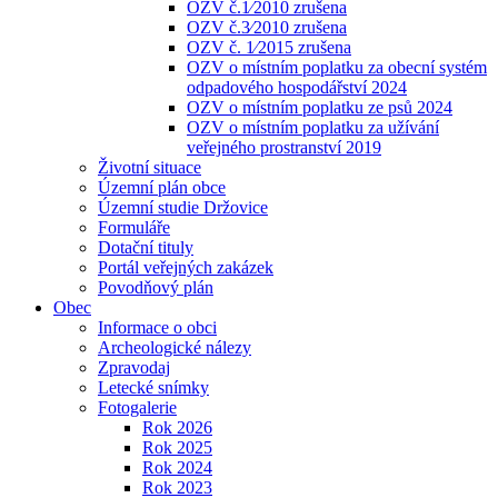
OZV č.1⁄2010 zrušena
OZV č.3⁄2010 zrušena
OZV č. 1⁄2015 zrušena
OZV o místním poplatku za obecní systém
odpadového hospodářství 2024
OZV o místním poplatku ze psů 2024
OZV o místním poplatku za užívání
veřejného prostranství 2019
Životní situace
Územní plán obce
Územní studie Držovice
Formuláře
Dotační tituly
Portál veřejných zakázek
Povodňový plán
Obec
Informace o obci
Archeologické nálezy
Zpravodaj
Letecké snímky
Fotogalerie
Rok 2026
Rok 2025
Rok 2024
Rok 2023