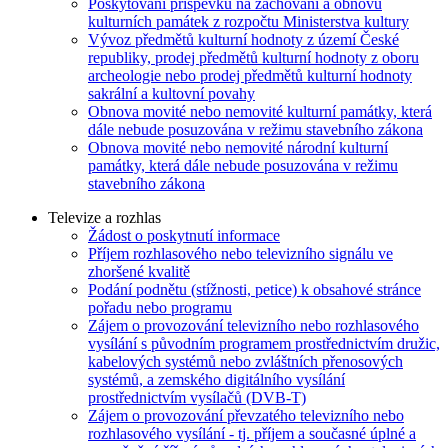
Poskytování příspěvků na zachování a obnovu
kulturních památek z rozpočtu Ministerstva kultury
Vývoz předmětů kulturní hodnoty z území České
republiky, prodej předmětů kulturní hodnoty z oboru
archeologie nebo prodej předmětů kulturní hodnoty
sakrální a kultovní povahy
Obnova movité nebo nemovité kulturní památky, která
dále nebude posuzována v režimu stavebního zákona
Obnova movité nebo nemovité národní kulturní
památky, která dále nebude posuzována v režimu
stavebního zákona
Televize a rozhlas
Žádost o poskytnutí informace
Příjem rozhlasového nebo televizního signálu ve
zhoršené kvalitě
Podání podnětu (stížnosti, petice) k obsahové stránce
pořadu nebo programu
Zájem o provozování televizního nebo rozhlasového
vysílání s původním programem prostřednictvím družic,
kabelových systémů nebo zvláštních přenosových
systémů, a zemského digitálního vysílání
prostřednictvím vysílačů (DVB-T)
Zájem o provozování převzatého televizního nebo
rozhlasového vysílání - tj. příjem a současné úplné a