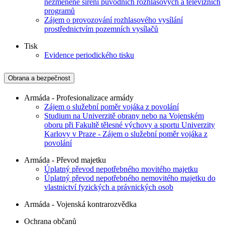
nezměněné šíření původních rozhlasových a televizních
programů
Zájem o provozování rozhlasového vysílání
prostřednictvím pozemních vysílačů
Tisk
Evidence periodického tisku
Obrana a bezpečnost
Armáda - Profesionalizace armády
Zájem o služební poměr vojáka z povolání
Studium na Univerzitě obrany nebo na Vojenském
oboru při Fakultě tělesné výchovy a sportu Univerzity
Karlovy v Praze - Zájem o služební poměr vojáka z
povolání
Armáda - Převod majetku
Úplatný převod nepotřebného movitého majetku
Úplatný převod nepotřebného nemovitého majetku do
vlastnictví fyzických a právnických osob
Armáda - Vojenská kontrarozvědka
Ochrana občanů