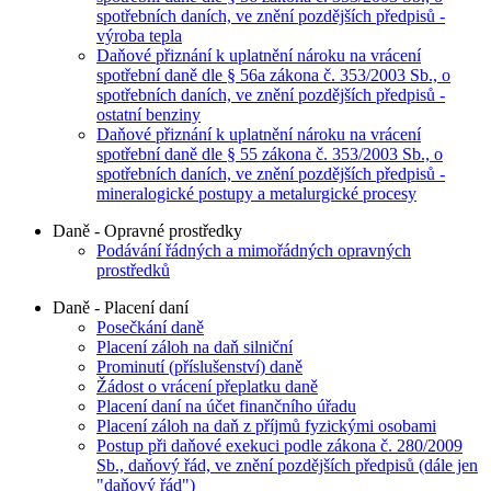
spotřebních daních, ve znění pozdějších předpisů -
výroba tepla
Daňové přiznání k uplatnění nároku na vrácení
spotřební daně dle § 56a zákona č. 353/2003 Sb., o
spotřebních daních, ve znění pozdějších předpisů -
ostatní benziny
Daňové přiznání k uplatnění nároku na vrácení
spotřební daně dle § 55 zákona č. 353/2003 Sb., o
spotřebních daních, ve znění pozdějších předpisů -
mineralogické postupy a metalurgické procesy
Daně - Opravné prostředky
Podávání řádných a mimořádných opravných
prostředků
Daně - Placení daní
Posečkání daně
Placení záloh na daň silniční
Prominutí (příslušenství) daně
Žádost o vrácení přeplatku daně
Placení daní na účet finančního úřadu
Placení záloh na daň z příjmů fyzickými osobami
Postup při daňové exekuci podle zákona č. 280/2009
Sb., daňový řád, ve znění pozdějších předpisů (dále jen
"daňový řád")