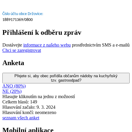
Číslo účtu obce Držovice:
1889171369/0800
Přihlášení k odběru zpráv
Dostávejte
informace z našeho webu
prostřednictvím SMS a e-mailů
Chci se zaregistrovat
Anketa
Přejete si, aby obec pořídila občanům nádoby na kuchyňský
tzv. gastroodpad?
ANO (80%)
NE (20%)
Hlasujte kliknutím na jednu z možností
Celkem hlasů: 149
Hlasování začalo: 9. 3. 2024
Hlasování končí: neomezeno
seznam všech anket
Mobilní aplikace