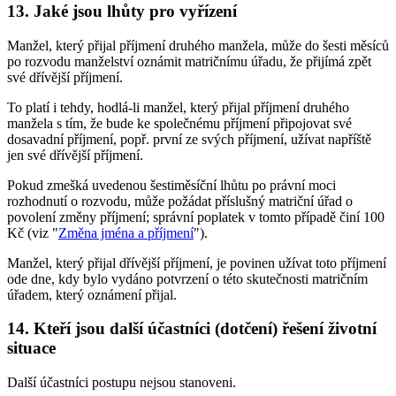
13. Jaké jsou lhůty pro vyřízení
Manžel, který přijal příjmení druhého manžela, může do šesti měsíců
po rozvodu manželství oznámit matričnímu úřadu, že přijímá zpět
své dřívější příjmení.
To platí i tehdy, hodlá-li manžel, který přijal příjmení druhého
manžela s tím, že bude ke společnému příjmení připojovat své
dosavadní příjmení, popř. první ze svých příjmení, užívat napříště
jen své dřívější příjmení.
Pokud zmešká uvedenou šestiměsíční lhůtu po právní moci
rozhodnutí o rozvodu, může požádat příslušný matriční úřad o
povolení změny příjmení; správní poplatek v tomto případě činí 100
Kč (viz "
Změna jména a příjmení
").
Manžel, který přijal dřívější příjmení, je povinen užívat toto příjmení
ode dne, kdy bylo vydáno potvrzení o této skutečnosti matričním
úřadem, který oznámení přijal.
14. Kteří jsou další účastníci (dotčení) řešení životní
situace
Další účastníci postupu nejsou stanoveni.