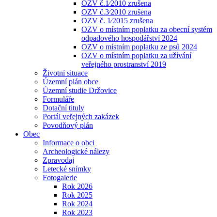
OZV č.1⁄2010 zrušena
OZV č.3⁄2010 zrušena
OZV č. 1⁄2015 zrušena
OZV o místním poplatku za obecní systém
odpadového hospodářství 2024
OZV o místním poplatku ze psů 2024
OZV o místním poplatku za užívání
veřejného prostranství 2019
Životní situace
Územní plán obce
Územní studie Držovice
Formuláře
Dotační tituly
Portál veřejných zakázek
Povodňový plán
Obec
Informace o obci
Archeologické nálezy
Zpravodaj
Letecké snímky
Fotogalerie
Rok 2026
Rok 2025
Rok 2024
Rok 2023