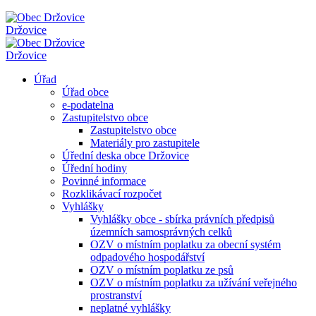
Držovice
Držovice
Úřad
Úřad obce
e-podatelna
Zastupitelstvo obce
Zastupitelstvo obce
Materiály pro zastupitele
Úřední deska obce Držovice
Úřední hodiny
Povinné informace
Rozklikávací rozpočet
Vyhlášky
Vyhlášky obce - sbírka právních předpisů
územních samosprávných celků
OZV o místním poplatku za obecní systém
odpadového hospodářství
OZV o místním poplatku ze psů
OZV o místním poplatku za užívání veřejného
prostranství
neplatné vyhlášky