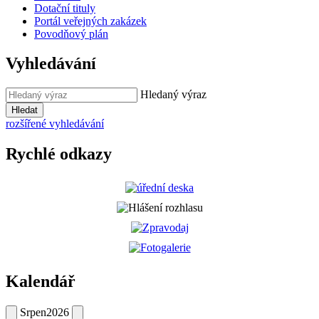
Dotační tituly
Portál veřejných zakázek
Povodňový plán
Vyhledávání
Hledaný výraz
Hledat
rozšířené vyhledávání
Rychlé odkazy
Kalendář
Srpen
2026