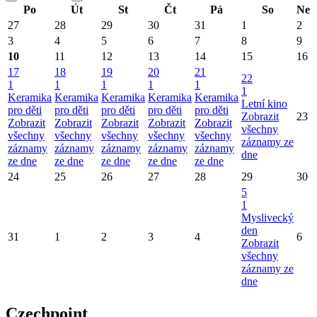
Po
Út
St
Čt
Pá
So
Ne
27
28
29
30
31
1
2
3
4
5
6
7
8
9
10
11
12
13
14
15
16
17
18
19
20
21
22
1
1
1
1
1
1
Keramika
Keramika
Keramika
Keramika
Keramika
Letní kino
pro děti
pro děti
pro děti
pro děti
pro děti
Zobrazit
23
Zobrazit
Zobrazit
Zobrazit
Zobrazit
Zobrazit
všechny
všechny
všechny
všechny
všechny
všechny
záznamy ze
záznamy
záznamy
záznamy
záznamy
záznamy
dne
ze dne
ze dne
ze dne
ze dne
ze dne
24
25
26
27
28
29
30
5
1
Myslivecký
den
31
1
2
3
4
6
Zobrazit
všechny
záznamy ze
dne
Czechpoint