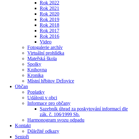
Rok 2022
Rok 2021
Rok 2020
Rok 2019
Rok 2018
Rok 2017
Rok 2016
Video
Fotogalerie archív
Virtuální prohlídka
Mateřská škola
Spolky
Knihovna
Kronika
Místní hřbitov Držovice
Občan
Poplatky
Události v obci
Informace pro občany
Sazebník úhrad za poskytování informací dle
zák. č. 106⁄1999 Sb.
Harmonogram svozu odpadu
Kontakt
Důležité odkazy
Senioři