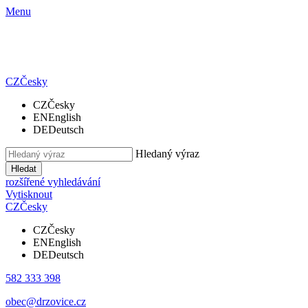
Menu
CZ
Česky
CZ
Česky
EN
English
DE
Deutsch
Hledaný výraz
Hledat
rozšířené vyhledávání
Vytisknout
CZ
Česky
CZ
Česky
EN
English
DE
Deutsch
582 333 398
obec@drzovice.cz