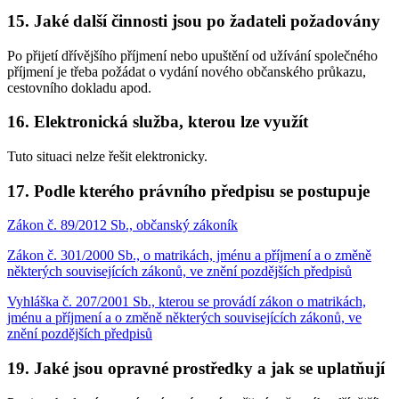
15. Jaké další činnosti jsou po žadateli požadovány
Po přijetí dřívějšího příjmení nebo upuštění od užívání společného
příjmení je třeba požádat o vydání nového občanského průkazu,
cestovního dokladu apod.
16. Elektronická služba, kterou lze využít
Tuto situaci nelze řešit elektronicky.
17. Podle kterého právního předpisu se postupuje
Zákon č. 89/2012 Sb., občanský zákoník
Zákon č. 301/2000 Sb., o matrikách, jménu a příjmení a o změně
některých souvisejících zákonů, ve znění pozdějších předpisů
Vyhláška č. 207/2001 Sb., kterou se provádí zákon o matrikách,
jménu a příjmení a o změně některých souvisejících zákonů, ve
znění pozdějších předpisů
19. Jaké jsou opravné prostředky a jak se uplatňují