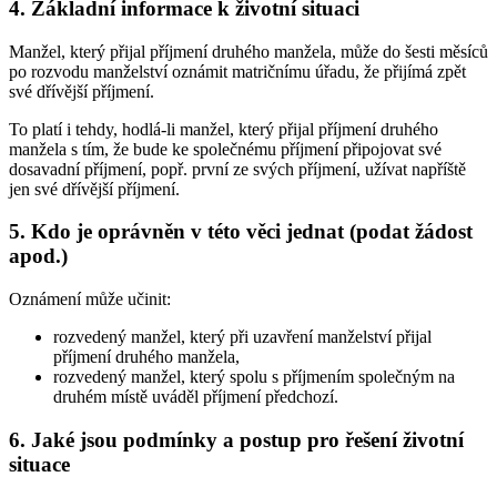
4. Základní informace k životní situaci
Manžel, který přijal příjmení druhého manžela, může do šesti měsíců
po rozvodu manželství oznámit matričnímu úřadu, že přijímá zpět
své dřívější příjmení.
To platí i tehdy, hodlá-li manžel, který přijal příjmení druhého
manžela s tím, že bude ke společnému příjmení připojovat své
dosavadní příjmení, popř. první ze svých příjmení, užívat napříště
jen své dřívější příjmení.
5. Kdo je oprávněn v této věci jednat (podat žádost
apod.)
Oznámení může učinit:
rozvedený manžel, který při uzavření manželství přijal
příjmení druhého manžela,
rozvedený manžel, který spolu s příjmením společným na
druhém místě uváděl příjmení předchozí.
6. Jaké jsou podmínky a postup pro řešení životní
situace