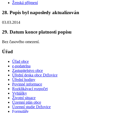
Ženská příjmení
28. Popis byl naposledy aktualizován
03.03.2014
29. Datum konce platnosti popisu
Bez časového omezení.
Úřad
Úřad obce
e-podatelna
Zastupitelstvo obce
Úřední deska obce Držovice
Úřední hodiny
Povinné informace
Rozklikávací rozpočet
Vyhlášky
Životní situace
Územní plán obce
Územní studie Držovice
Formuláře