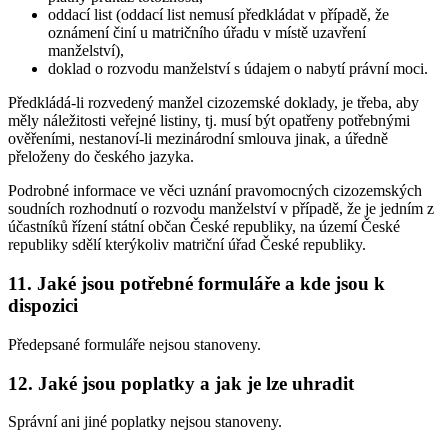
oddací list (oddací list nemusí předkládat v případě, že
oznámení činí u matričního úřadu v místě uzavření
manželství),
doklad o rozvodu manželství s údajem o nabytí právní moci.
Předkládá-li rozvedený manžel cizozemské doklady, je třeba, aby
měly náležitosti veřejné listiny, tj. musí být opatřeny potřebnými
ověřeními, nestanoví-li mezinárodní smlouva jinak, a úředně
přeloženy do českého jazyka.
Podrobné informace ve věci uznání pravomocných cizozemských
soudních rozhodnutí o rozvodu manželství v případě, že je jedním z
účastníků řízení státní občan České republiky, na území České
republiky sdělí kterýkoliv matriční úřad České republiky.
11. Jaké jsou potřebné formuláře a kde jsou k
dispozici
Předepsané formuláře nejsou stanoveny.
12. Jaké jsou poplatky a jak je lze uhradit
Správní ani jiné poplatky nejsou stanoveny.