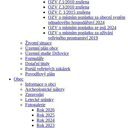
OZV č.1⁄2010 zrušena
OZV č.3⁄2010 zrušena
OZV č. 1⁄2015 zrušena
OZV o místním poplatku za obecní systém
odpadového hospodářství 2024
OZV o místním poplatku ze psů 2024
OZV o místním poplatku za užívání
veřejného prostranství 2019
Životní situace
Územní plán obce
Územní studie Držovice
Formuláře
Dotační tituly
Portál veřejných zakázek
Povodňový plán
Obec
Informace o obci
Archeologické nálezy
Zpravodaj
Letecké snímky
Fotogalerie
Rok 2026
Rok 2025
Rok 2024
Rok 2023