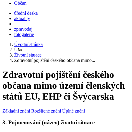
Občan+
úřední deska
aktuality
zpravodaj
fotogalerie
Úvodní stránka
Úřad
Životní situace
Zdravotní pojištění českého občana mimo...
Zdravotní pojištění českého
občana mimo území členských
států EU, EHP či Švýcarska
Základní znění
Rozšířené znění
Úplné znění
3. Pojmenování (název) životní situace