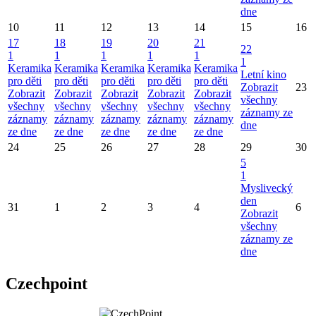
dne
10
11
12
13
14
15
16
17
18
19
20
21
22
1
1
1
1
1
1
Keramika
Keramika
Keramika
Keramika
Keramika
Letní kino
pro děti
pro děti
pro děti
pro děti
pro děti
Zobrazit
23
Zobrazit
Zobrazit
Zobrazit
Zobrazit
Zobrazit
všechny
všechny
všechny
všechny
všechny
všechny
záznamy ze
záznamy
záznamy
záznamy
záznamy
záznamy
dne
ze dne
ze dne
ze dne
ze dne
ze dne
24
25
26
27
28
29
30
5
1
Myslivecký
den
31
1
2
3
4
6
Zobrazit
všechny
záznamy ze
dne
Czechpoint