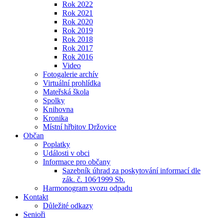
Rok 2022
Rok 2021
Rok 2020
Rok 2019
Rok 2018
Rok 2017
Rok 2016
Video
Fotogalerie archív
Virtuální prohlídka
Mateřská škola
Spolky
Knihovna
Kronika
Místní hřbitov Držovice
Občan
Poplatky
Události v obci
Informace pro občany
Sazebník úhrad za poskytování informací dle
zák. č. 106⁄1999 Sb.
Harmonogram svozu odpadu
Kontakt
Důležité odkazy
Senioři