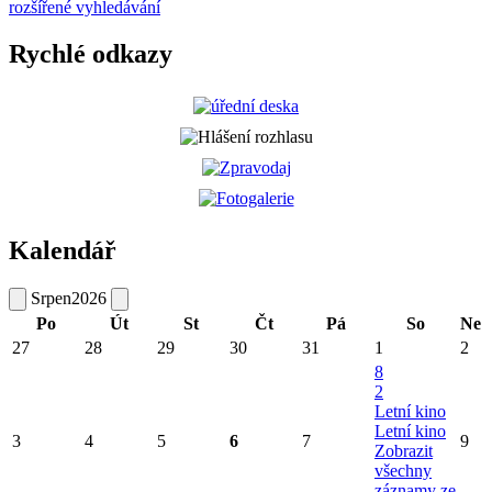
rozšířené vyhledávání
Rychlé odkazy
Kalendář
Srpen
2026
Po
Út
St
Čt
Pá
So
Ne
27
28
29
30
31
1
2
8
2
Letní kino
Letní kino
3
4
5
6
7
9
Zobrazit
všechny
záznamy ze