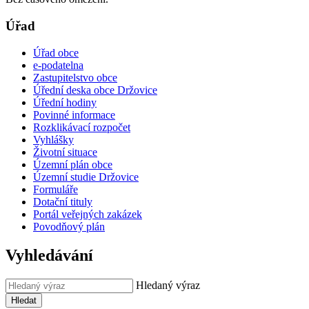
Úřad
Úřad obce
e-podatelna
Zastupitelstvo obce
Úřední deska obce Držovice
Úřední hodiny
Povinné informace
Rozklikávací rozpočet
Vyhlášky
Životní situace
Územní plán obce
Územní studie Držovice
Formuláře
Dotační tituly
Portál veřejných zakázek
Povodňový plán
Vyhledávání
Hledaný výraz
Hledat