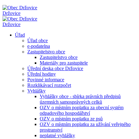
Držovice
Držovice
Úřad
Úřad obce
e-podatelna
Zastupitelstvo obce
Zastupitelstvo obce
Materiály pro zastupitele
Úřední deska obce Držovice
Úřední hodiny
Povinné informace
Rozklikávací rozpočet
Vyhlášky
Vyhlášky obce - sbírka právních předpisů
územních samosprávných celků
OZV o místním poplatku za obecní systém
odpadového hospodářství
OZV o místním poplatku ze psů
OZV o místním poplatku za užívání veřejného
prostranství
neplatné vyhlášky