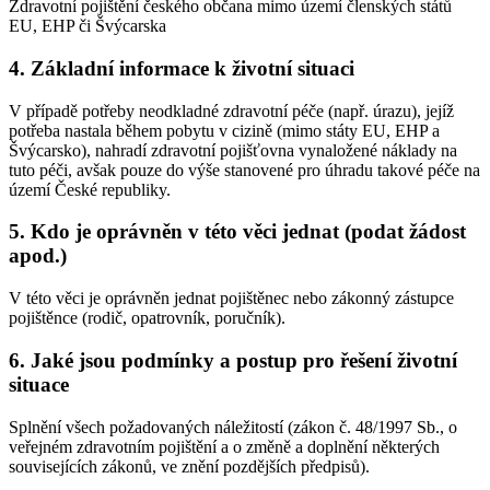
Zdravotní pojištění českého občana mimo území členských států
EU, EHP či Švýcarska
4. Základní informace k životní situaci
V případě potřeby neodkladné zdravotní péče (např. úrazu), jejíž
potřeba nastala během pobytu v cizině (mimo státy EU, EHP a
Švýcarsko), nahradí zdravotní pojišťovna vynaložené náklady na
tuto péči, avšak pouze do výše stanovené pro úhradu takové péče na
území České republiky.
5. Kdo je oprávněn v této věci jednat (podat žádost
apod.)
V této věci je oprávněn jednat pojištěnec nebo zákonný zástupce
pojištěnce (rodič, opatrovník, poručník).
6. Jaké jsou podmínky a postup pro řešení životní
situace
Splnění všech požadovaných náležitostí (zákon č. 48/1997 Sb., o
veřejném zdravotním pojištění a o změně a doplnění některých
souvisejících zákonů, ve znění pozdějších předpisů).