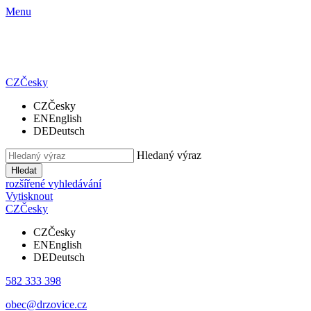
Menu
CZ
Česky
CZ
Česky
EN
English
DE
Deutsch
Hledaný výraz
Hledat
rozšířené vyhledávání
Vytisknout
CZ
Česky
CZ
Česky
EN
English
DE
Deutsch
582 333 398
obec@drzovice.cz