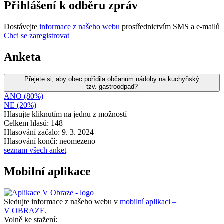
Přihlášení k odběru zpráv
Dostávejte
informace z našeho webu
prostřednictvím SMS a e-mailů
Chci se zaregistrovat
Anketa
Přejete si, aby obec pořídila občanům nádoby na kuchyňský
tzv. gastroodpad?
ANO (80%)
NE (20%)
Hlasujte kliknutím na jednu z možností
Celkem hlasů: 148
Hlasování začalo: 9. 3. 2024
Hlasování končí: neomezeno
seznam všech anket
Mobilní aplikace
Sledujte informace z našeho webu v
mobilní aplikaci –
V OBRAZE.
Volně ke stažení: