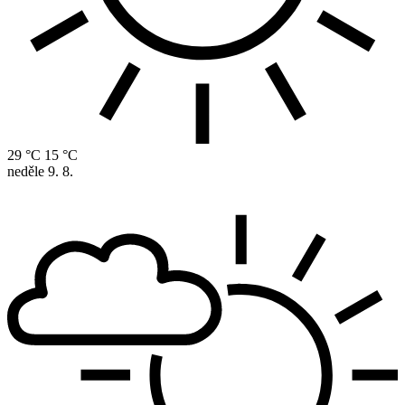
29 °C
15 °C
neděle
9. 8.