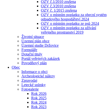
OZV č.1⁄2010 zrušena
OZV č.3⁄2010 zrušena
OZV č. 1⁄2015 zrušena
OZV o místním poplatku za obecní systém
odpadového hospodářství 2024
OZV o místním poplatku ze psů 2024
OZV o místním poplatku za užívání
veřejného prostranství 2019
Životní situace
Územní plán obce
Územní studie Držovice
Formuláře
Dotační tituly
Portál veřejných zakázek
Povodňový plán
Obec
Informace o obci
Archeologické nálezy
Zpravodaj
Letecké snímky
Fotogalerie
Rok 2026
Rok 2025
Rok 2024
Rok 2023