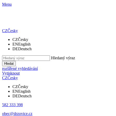
Menu
CZ
Česky
CZ
Česky
EN
English
DE
Deutsch
Hledaný výraz
Hledat
rozšířené vyhledávání
Vytisknout
CZ
Česky
CZ
Česky
EN
English
DE
Deutsch
582 333 398
obec@drzovice.cz