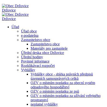
Držovice
Držovice
Úřad
Úřad obce
e-podatelna
Zastupitelstvo obce
Zastupitelstvo obce
Materiály pro zastupitele
Úřední deska obce Držovice
Úřední hodiny
Povinné informace
Rozklikávací rozpočet
Vyhlášky
Vyhlášky obce - sbírka právních předpisů
územních samosprávných celků
OZV o místním poplatku za obecní systém
odpadového hospodářství
OZV o místním poplatku ze psů
OZV o místním poplatku za užívání veřejného
prostranství
neplatné vyhlášky