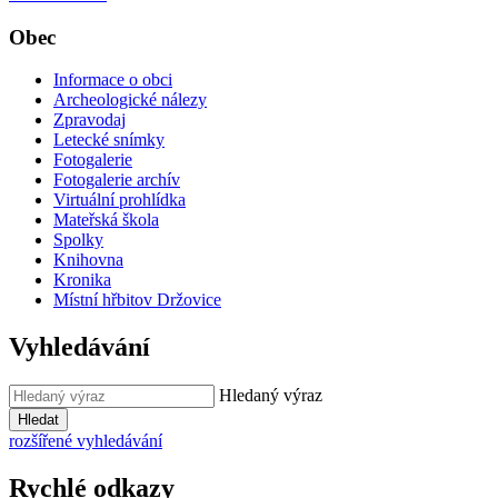
Obec
Informace o obci
Archeologické nálezy
Zpravodaj
Letecké snímky
Fotogalerie
Fotogalerie archív
Virtuální prohlídka
Mateřská škola
Spolky
Knihovna
Kronika
Místní hřbitov Držovice
Vyhledávání
Hledaný výraz
Hledat
rozšířené vyhledávání
Rychlé odkazy