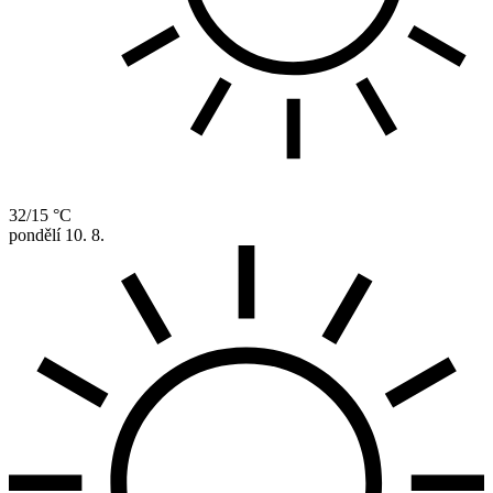
32/15 °C
pondělí
10. 8.