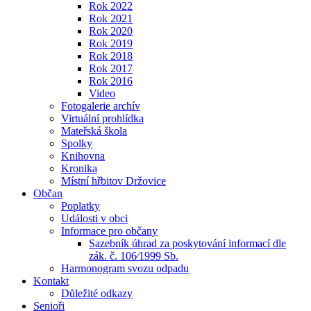
Rok 2022
Rok 2021
Rok 2020
Rok 2019
Rok 2018
Rok 2017
Rok 2016
Video
Fotogalerie archív
Virtuální prohlídka
Mateřská škola
Spolky
Knihovna
Kronika
Místní hřbitov Držovice
Občan
Poplatky
Události v obci
Informace pro občany
Sazebník úhrad za poskytování informací dle
zák. č. 106⁄1999 Sb.
Harmonogram svozu odpadu
Kontakt
Důležité odkazy
Senioři