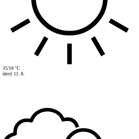
35/18 °C
úterý
11. 8.