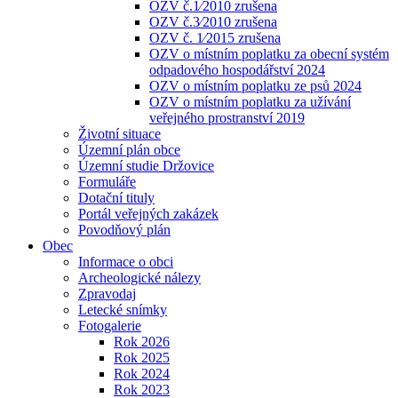
OZV č.1⁄2010 zrušena
OZV č.3⁄2010 zrušena
OZV č. 1⁄2015 zrušena
OZV o místním poplatku za obecní systém
odpadového hospodářství 2024
OZV o místním poplatku ze psů 2024
OZV o místním poplatku za užívání
veřejného prostranství 2019
Životní situace
Územní plán obce
Územní studie Držovice
Formuláře
Dotační tituly
Portál veřejných zakázek
Povodňový plán
Obec
Informace o obci
Archeologické nálezy
Zpravodaj
Letecké snímky
Fotogalerie
Rok 2026
Rok 2025
Rok 2024
Rok 2023