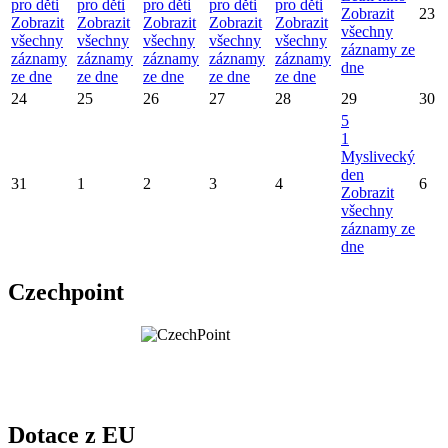
pro děti
pro děti
pro děti
pro děti
pro děti
Zobrazit
23
Zobrazit
Zobrazit
Zobrazit
Zobrazit
Zobrazit
všechny
všechny
všechny
všechny
všechny
všechny
záznamy ze
záznamy
záznamy
záznamy
záznamy
záznamy
dne
ze dne
ze dne
ze dne
ze dne
ze dne
24
25
26
27
28
29
30
5
1
Myslivecký
den
31
1
2
3
4
6
Zobrazit
všechny
záznamy ze
dne
Czechpoint
Dotace z EU