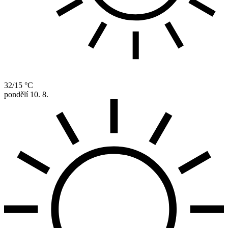
32/15 °C
pondělí
10. 8.