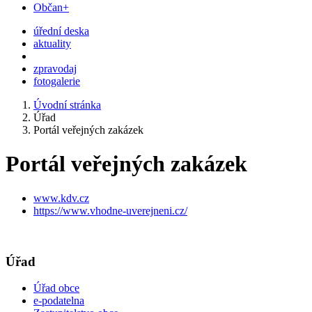
Občan+
úřední deska
aktuality
zpravodaj
fotogalerie
Úvodní stránka
Úřad
Portál veřejných zakázek
Portál veřejných zakázek
www.kdv.cz
https://www.vhodne-uverejneni.cz/
Úřad
Úřad obce
e-podatelna