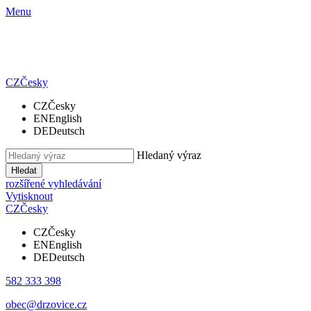
Menu
CZ
Česky
CZ
Česky
EN
English
DE
Deutsch
Hledaný výraz
Hledat
rozšířené vyhledávání
Vytisknout
CZ
Česky
CZ
Česky
EN
English
DE
Deutsch
582 333 398
obec@drzovice.cz