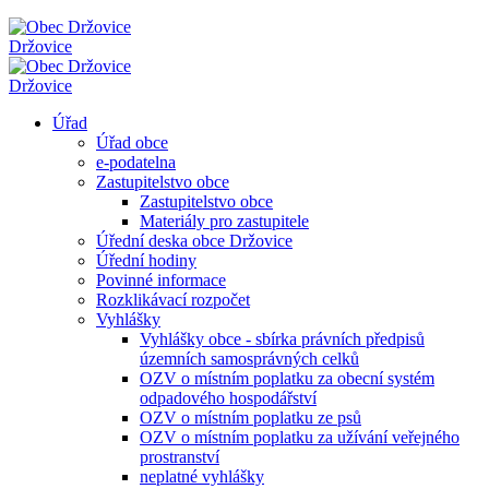
Držovice
Držovice
Úřad
Úřad obce
e-podatelna
Zastupitelstvo obce
Zastupitelstvo obce
Materiály pro zastupitele
Úřední deska obce Držovice
Úřední hodiny
Povinné informace
Rozklikávací rozpočet
Vyhlášky
Vyhlášky obce - sbírka právních předpisů
územních samosprávných celků
OZV o místním poplatku za obecní systém
odpadového hospodářství
OZV o místním poplatku ze psů
OZV o místním poplatku za užívání veřejného
prostranství
neplatné vyhlášky