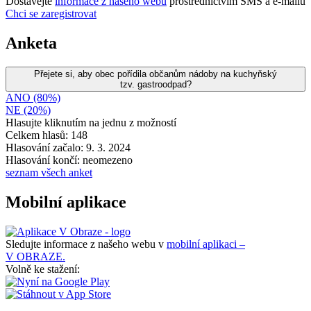
Dostávejte
informace z našeho webu
prostřednictvím SMS a e-mailů
Chci se zaregistrovat
Anketa
Přejete si, aby obec pořídila občanům nádoby na kuchyňský
tzv. gastroodpad?
ANO (80%)
NE (20%)
Hlasujte kliknutím na jednu z možností
Celkem hlasů: 148
Hlasování začalo: 9. 3. 2024
Hlasování končí: neomezeno
seznam všech anket
Mobilní aplikace
Sledujte informace z našeho webu v
mobilní aplikaci –
V OBRAZE.
Volně ke stažení: