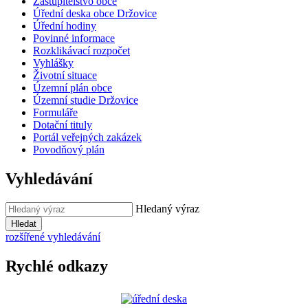
Zastupitelstvo obce
Úřední deska obce Držovice
Úřední hodiny
Povinné informace
Rozklikávací rozpočet
Vyhlášky
Životní situace
Územní plán obce
Územní studie Držovice
Formuláře
Dotační tituly
Portál veřejných zakázek
Povodňový plán
Vyhledávání
Hledaný výraz
Hledat
rozšířené vyhledávání
Rychlé odkazy