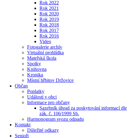
Rok 2022
Rok 2021
Rok 2020
Rok 2019
Rok 2018
Rok 2017
Rok 2016
Video
Fotogalerie archív
Virtuální prohlídka
Mateřská škola
Spolky
Knihovna
Kronika
Místní hřbitov Držovice
Občan
Poplatky
Události v obci
Informace pro občany
Sazebník úhrad za poskytování informací dle
zák. č. 106⁄1999 Sb.
Harmonogram svozu odpadu
Kontakt
Důležité odkazy
Senioři