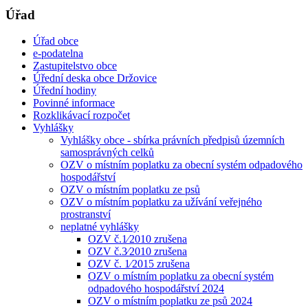
Úřad
Úřad obce
e-podatelna
Zastupitelstvo obce
Úřední deska obce Držovice
Úřední hodiny
Povinné informace
Rozklikávací rozpočet
Vyhlášky
Vyhlášky obce - sbírka právních předpisů územních
samosprávných celků
OZV o místním poplatku za obecní systém odpadového
hospodářství
OZV o místním poplatku ze psů
OZV o místním poplatku za užívání veřejného
prostranství
neplatné vyhlášky
OZV č.1⁄2010 zrušena
OZV č.3⁄2010 zrušena
OZV č. 1⁄2015 zrušena
OZV o místním poplatku za obecní systém
odpadového hospodářství 2024
OZV o místním poplatku ze psů 2024