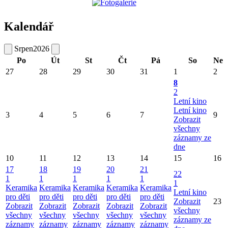
Kalendář
Srpen
2026
Po
Út
St
Čt
Pá
So
Ne
27
28
29
30
31
1
2
8
2
Letní kino
Letní kino
3
4
5
6
7
9
Zobrazit
všechny
záznamy ze
dne
10
11
12
13
14
15
16
17
18
19
20
21
22
1
1
1
1
1
1
Keramika
Keramika
Keramika
Keramika
Keramika
Letní kino
pro děti
pro děti
pro děti
pro děti
pro děti
Zobrazit
23
Zobrazit
Zobrazit
Zobrazit
Zobrazit
Zobrazit
všechny
všechny
všechny
všechny
všechny
všechny
záznamy ze
záznamy
záznamy
záznamy
záznamy
záznamy