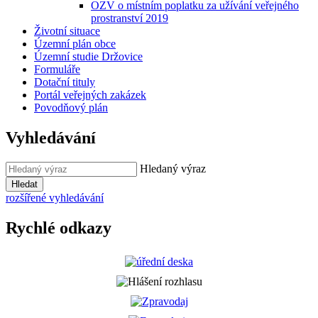
OZV o místním poplatku za užívání veřejného
prostranství 2019
Životní situace
Územní plán obce
Územní studie Držovice
Formuláře
Dotační tituly
Portál veřejných zakázek
Povodňový plán
Vyhledávání
Hledaný výraz
Hledat
rozšířené vyhledávání
Rychlé odkazy