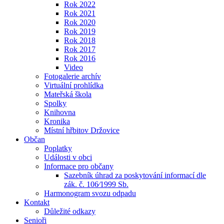
Rok 2022
Rok 2021
Rok 2020
Rok 2019
Rok 2018
Rok 2017
Rok 2016
Video
Fotogalerie archív
Virtuální prohlídka
Mateřská škola
Spolky
Knihovna
Kronika
Místní hřbitov Držovice
Občan
Poplatky
Události v obci
Informace pro občany
Sazebník úhrad za poskytování informací dle
zák. č. 106⁄1999 Sb.
Harmonogram svozu odpadu
Kontakt
Důležité odkazy
Senioři