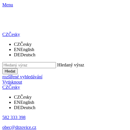
Menu
CZ
Česky
CZ
Česky
EN
English
DE
Deutsch
Hledaný výraz
Hledat
rozšířené vyhledávání
Vytisknout
CZ
Česky
CZ
Česky
EN
English
DE
Deutsch
582 333 398
obec@drzovice.cz