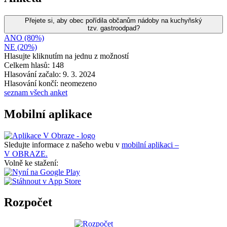
Přejete si, aby obec pořídila občanům nádoby na kuchyňský
tzv. gastroodpad?
ANO (80%)
NE (20%)
Hlasujte kliknutím na jednu z možností
Celkem hlasů: 148
Hlasování začalo: 9. 3. 2024
Hlasování končí: neomezeno
seznam všech anket
Mobilní aplikace
Sledujte informace z našeho webu v
mobilní aplikaci –
V OBRAZE.
Volně ke stažení:
Rozpočet