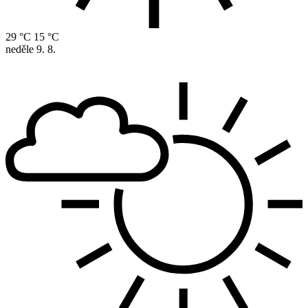
29 °C
15 °C
neděle
9. 8.