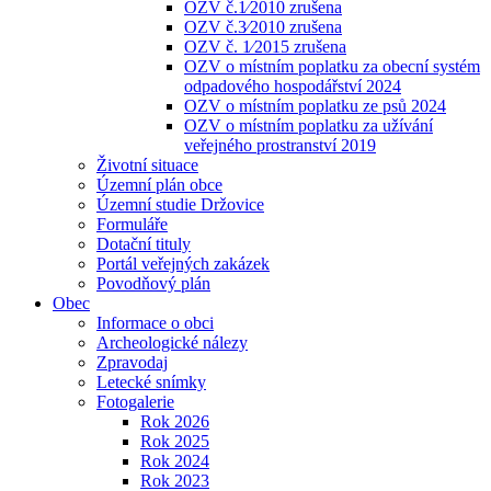
OZV č.1⁄2010 zrušena
OZV č.3⁄2010 zrušena
OZV č. 1⁄2015 zrušena
OZV o místním poplatku za obecní systém
odpadového hospodářství 2024
OZV o místním poplatku ze psů 2024
OZV o místním poplatku za užívání
veřejného prostranství 2019
Životní situace
Územní plán obce
Územní studie Držovice
Formuláře
Dotační tituly
Portál veřejných zakázek
Povodňový plán
Obec
Informace o obci
Archeologické nálezy
Zpravodaj
Letecké snímky
Fotogalerie
Rok 2026
Rok 2025
Rok 2024
Rok 2023