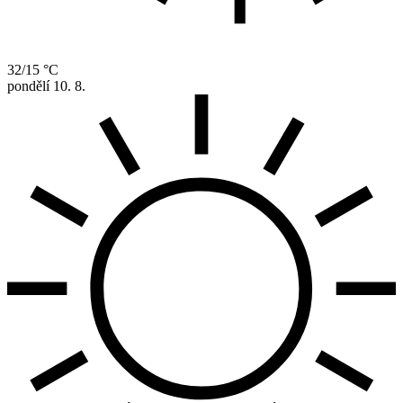
32/15 °C
pondělí
10. 8.