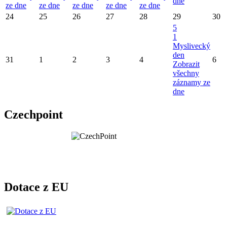
dne
ze dne
ze dne
ze dne
ze dne
ze dne
24
25
26
27
28
29
30
5
1
Myslivecký
den
31
1
2
3
4
6
Zobrazit
všechny
záznamy ze
dne
Czechpoint
Dotace z EU