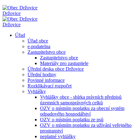
Držovice
Držovice
Úřad
Úřad obce
e-podatelna
Zastupitelstvo obce
Zastupitelstvo obce
Materiály pro zastupitele
Úřední deska obce Držovice
Úřední hodiny
Povinné informace
Rozklikávací rozpočet
Vyhlášky
Vyhlášky obce - sbírka právních předpisů
územních samosprávných celků
OZV o místním poplatku za obecní systém
odpadového hospodářství
OZV o místním poplatku ze psů
OZV o místním poplatku za užívání veřejného
prostranství
neplatné vyhlášky