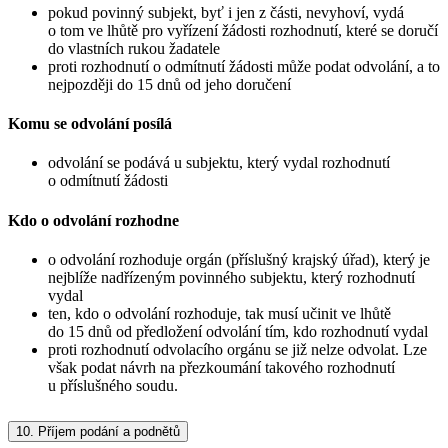
pokud povinný subjekt, byť i jen z části, nevyhoví, vydá
o tom ve lhůtě pro vyřízení žádosti rozhodnutí, které se doručí
do vlastních rukou žadatele
proti rozhodnutí o odmítnutí žádosti může podat odvolání, a to
nejpozději do 15 dnů od jeho doručení
Komu se odvolání posílá
odvolání se podává u subjektu, který vydal rozhodnutí
o odmítnutí žádosti
Kdo o odvolání rozhodne
o odvolání rozhoduje orgán (příslušný krajský úřad), který je
nejblíže nadřízeným povinného subjektu, který rozhodnutí
vydal
ten, kdo o odvolání rozhoduje, tak musí učinit ve lhůtě
do 15 dnů od předložení odvolání tím, kdo rozhodnutí vydal
proti rozhodnutí odvolacího orgánu se již nelze odvolat. Lze
však podat návrh na přezkoumání takového rozhodnutí
u příslušného soudu.
10.
Příjem podání a podnětů