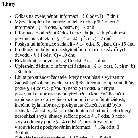
Lhůty
Odkaz na zveřejněnou informaci - § 6 odst. l) - 7 dnů
Výzva k upřesnění nesrozumitelné nebo příliš obecné
informace - § 14 odst. 5, písm. b) - 7 dnů
Informace o odložení žádosti nevztahující se k působnosti
povinného subjektu - § 14 odst.5, písm. c) - 7 dnů
Poskytnutí informace žadateli - § 14 odst. 5, písm. d) - 15 dnů
Prodloužení lhůty pro poskytnutí informace ze závažných
důvodů - § 14 odst. 6) - 10 dnů
Rozhodnutí o odvolání - § 16 odst. 3) - 15 dnů
Upřesnění žádosti o informaci žadatele - § 14 odst. 5, písm. b)
- 30 dnů
Lhůta pro stížnost žadatele, který nesouhlasí s vyřízením
žádosti způsobem uvedeným v § 6; kterému po uplynutí lhůty
podle § 14 odst. 5 písm. d) nebo §14 odst. 6 nebyla
poskytnuta informace nebo předložena konečná licenční
nabídka a nebylo vydáno rozhodnutí o odmítnutí žádosti;
kterému byla informace poskytnuta částečně, aniž bylo
o zbytku žádosti vydáno rozhodnutí o odmítnutí, nebo který
nesouhlasí s výší úhrady sdělené podle § 17 odst. 3 nebo
s výší odměny podle § 14a odst. 2, požadovanými
v souvislosti s poskytováním informací - § 16a odst. 3 –
30 dnů