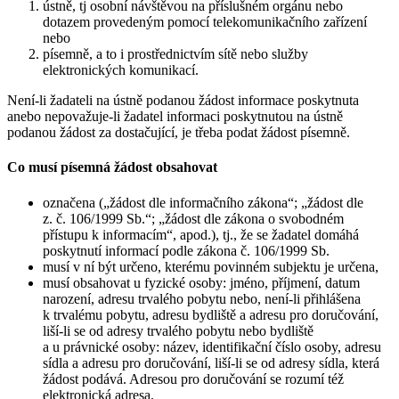
ústně, tj osobní návštěvou na příslušném orgánu nebo
dotazem provedeným pomocí telekomunikačního zařízení
nebo
písemně, a to i prostřednictvím sítě nebo služby
elektronických komunikací.
Není-li žadateli na ústně podanou žádost informace poskytnuta
anebo nepovažuje-li žadatel informaci poskytnutou na ústně
podanou žádost za dostačující, je třeba podat žádost písemně.
Co musí písemná žádost obsahovat
označena („žádost dle informačního zákona“; „žádost dle
z. č. 106/1999 Sb.“; „žádost dle zákona o svobodném
přístupu k informacím“, apod.), tj., že se žadatel domáhá
poskytnutí informací podle zákona č. 106/1999 Sb.
musí v ní být určeno, kterému povinném subjektu je určena,
musí obsahovat u fyzické osoby: jméno, příjmení, datum
narození, adresu trvalého pobytu nebo, není-li přihlášena
k trvalému pobytu, adresu bydliště a adresu pro doručování,
liší-li se od adresy trvalého pobytu nebo bydliště
a u právnické osoby: název, identifikační číslo osoby, adresu
sídla a adresu pro doručování, liší-li se od adresy sídla, která
žádost podává. Adresou pro doručování se rozumí též
elektronická adresa.