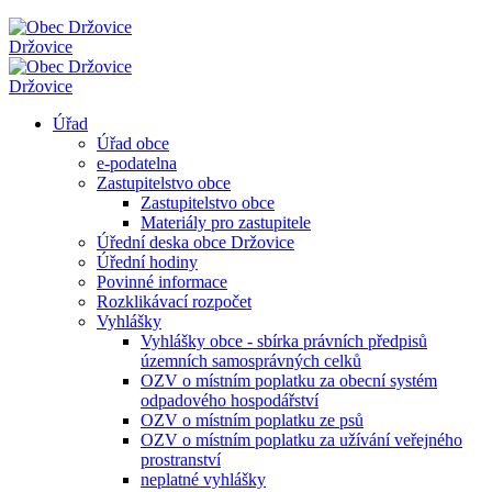
Držovice
Držovice
Úřad
Úřad obce
e-podatelna
Zastupitelstvo obce
Zastupitelstvo obce
Materiály pro zastupitele
Úřední deska obce Držovice
Úřední hodiny
Povinné informace
Rozklikávací rozpočet
Vyhlášky
Vyhlášky obce - sbírka právních předpisů
územních samosprávných celků
OZV o místním poplatku za obecní systém
odpadového hospodářství
OZV o místním poplatku ze psů
OZV o místním poplatku za užívání veřejného
prostranství
neplatné vyhlášky