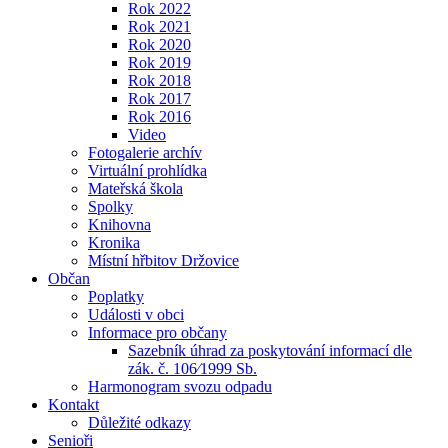
Rok 2022
Rok 2021
Rok 2020
Rok 2019
Rok 2018
Rok 2017
Rok 2016
Video
Fotogalerie archív
Virtuální prohlídka
Mateřská škola
Spolky
Knihovna
Kronika
Místní hřbitov Držovice
Občan
Poplatky
Události v obci
Informace pro občany
Sazebník úhrad za poskytování informací dle
zák. č. 106⁄1999 Sb.
Harmonogram svozu odpadu
Kontakt
Důležité odkazy
Senioři