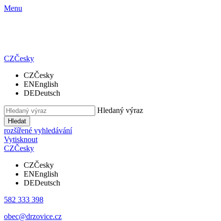
Menu
CZ
Česky
CZ
Česky
EN
English
DE
Deutsch
Hledaný výraz
Hledat
rozšířené vyhledávání
Vytisknout
CZ
Česky
CZ
Česky
EN
English
DE
Deutsch
582 333 398
obec@drzovice.cz