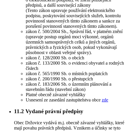
předpisů, a další související zákony
(Tento zákon upravuje používání elektronického
podpisu, poskytování souvisejících služeb, kontrolu
povinností stanovených tímto zákonem a sankce za
porušení povinností stanovených tímto zákonem).
zákon č. 500/2004 Sb., Správní řád, v platném znění
(upravuje postup orgánů moci výkonné, orgánů
územních samosprávných celků a jiných orgánů,
právnických a fyzických osob, pokud vykonávají
působnost v oblasti veřejné správy).
zákon č. 128/2000 Sb. o obcích
zákon č. 133/2000 Sb. o evidenci obyvatel a rodných
číslech
zákon č. 565/1990 Sb. o místních poplatcích
zákon č. 200/1990 Sb. o přestupcích
zákon č. 183/2006 Sb. o územním plánování a
stavebním řádu (stavební zákon)
Platné obecně závazné vyhlášky
Usnesení ze zasedání zastupitelstva obce
zde
11.2
Vydané právní předpisy
Obec Držovice vydává m.j. obecně závazné vyhlášky, které
mají povahu právních předpisů. Vznikem a účinky se tyto