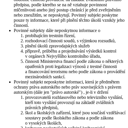
předpisu, podle kterého se na ně vztahuje povinnost
mlčenlivosti anebo jiný postup chránící je před zveřejněním
nebo zneužitím, se neposkytují. Povinný subjekt poskytne
pouze ty informace, které při plnění těchto úkolů vznikly jeho
činností.
Povinné subjekty dále neposkytnou informace o
probíhajícím trestním řízení,
rozhodovací činnosti soudů, s výjimkou rozsudků,
plnění úkolů zpravodajských služeb
přípravě, průběhu a projednávání výsledků kontrol
v orgánech Nejvyššího kontrolního úřadu,
činnosti Ministerstva financí podle zákona o některých
opatřeních proti legalizaci výnosů z trestné činnosti
a financování terorismu nebo podle zákona o provádění
mezinárodních sankcí.
Povinný subjekt neposkytne informaci, která je předmětem
ochrany práva autorského nebo práv souvisejících s právem
autorským (dále jen "právo autorské") , je-li v držení
provozovatelů rozhlasového nebo televizního vysílání,
kteří toto vysílání provozují na základě zvláštních
právních předpisů,
škol a školských zařízení, které jsou součástí vzdělávací
soustavy podle školského zákona a podle zákona
o vysokých školách,