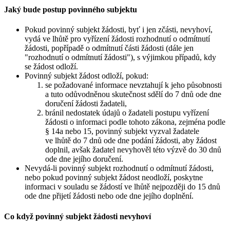
Jaký bude postup povinného subjektu
Pokud povinný subjekt žádosti, byť i jen zčásti, nevyhoví,
vydá ve lhůtě pro vyřízení žádosti rozhodnutí o odmítnutí
žádosti, popřípadě o odmítnutí části žádosti (dále jen
"rozhodnutí o odmítnutí žádosti"), s výjimkou případů, kdy
se žádost odloží.
Povinný subjekt žádost odloží, pokud:
se požadované informace nevztahují k jeho působnosti
a tuto odůvodněnou skutečnost sdělí do 7 dnů ode dne
doručení žádosti žadateli,
bránil nedostatek údajů o žadateli postupu vyřízení
žádosti o informaci podle tohoto zákona, zejména podle
§ 14a nebo 15, povinný subjekt vyzval žadatele
ve lhůtě do 7 dnů ode dne podání žádosti, aby žádost
doplnil, avšak žadatel nevyhověl této výzvě do 30 dnů
ode dne jejího doručení.
Nevydá-li povinný subjekt rozhodnutí o odmítnutí žádosti,
nebo pokud povinný subjekt žádost neodloží, poskytne
informaci v souladu se žádostí ve lhůtě nejpozději do 15 dnů
ode dne přijetí žádosti nebo ode dne jejího doplnění.
Co když povinný subjekt žádosti nevyhoví