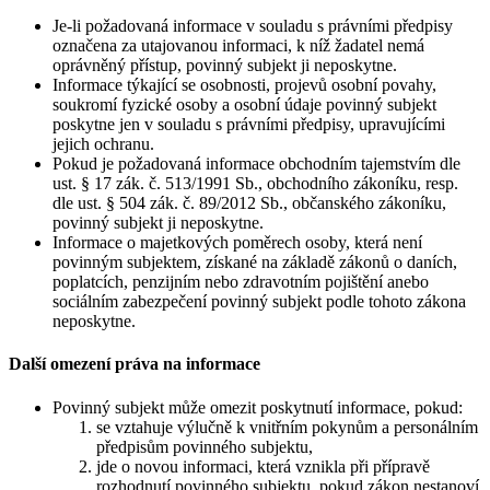
Je-li požadovaná informace v souladu s právními předpisy
označena za utajovanou informaci, k níž žadatel nemá
oprávněný přístup, povinný subjekt ji neposkytne.
Informace týkající se osobnosti, projevů osobní povahy,
soukromí fyzické osoby a osobní údaje povinný subjekt
poskytne jen v souladu s právními předpisy, upravujícími
jejich ochranu.
Pokud je požadovaná informace obchodním tajemstvím dle
ust. § 17 zák. č. 513/1991 Sb., obchodního zákoníku, resp.
dle ust. § 504 zák. č. 89/2012 Sb., občanského zákoníku,
povinný subjekt ji neposkytne.
Informace o majetkových poměrech osoby, která není
povinným subjektem, získané na základě zákonů o daních,
poplatcích, penzijním nebo zdravotním pojištění anebo
sociálním zabezpečení povinný subjekt podle tohoto zákona
neposkytne.
Další omezení práva na informace
Povinný subjekt může omezit poskytnutí informace, pokud:
se vztahuje výlučně k vnitřním pokynům a personálním
předpisům povinného subjektu,
jde o novou informaci, která vznikla při přípravě
rozhodnutí povinného subjektu, pokud zákon nestanoví