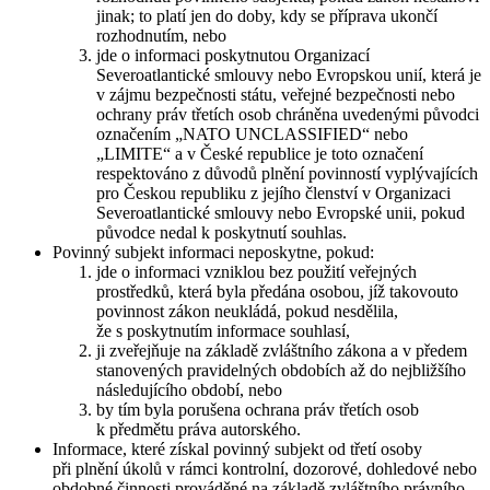
jinak; to platí jen do doby, kdy se příprava ukončí
rozhodnutím, nebo
jde o informaci poskytnutou Organizací
Severoatlantické smlouvy nebo Evropskou unií, která je
v zájmu bezpečnosti státu, veřejné bezpečnosti nebo
ochrany práv třetích osob chráněna uvedenými původci
označením „NATO UNCLASSIFIED“ nebo
„LIMITE“ a v České republice je toto označení
respektováno z důvodů plnění povinností vyplývajících
pro Českou republiku z jejího členství v Organizaci
Severoatlantické smlouvy nebo Evropské unii, pokud
původce nedal k poskytnutí souhlas.
Povinný subjekt informaci neposkytne, pokud:
jde o informaci vzniklou bez použití veřejných
prostředků, která byla předána osobou, jíž takovouto
povinnost zákon neukládá, pokud nesdělila,
že s poskytnutím informace souhlasí,
ji zveřejňuje na základě zvláštního zákona a v předem
stanovených pravidelných obdobích až do nejbližšího
následujícího období, nebo
by tím byla porušena ochrana práv třetích osob
k předmětu práva autorského.
Informace, které získal povinný subjekt od třetí osoby
při plnění úkolů v rámci kontrolní, dozorové, dohledové nebo
obdobné činnosti prováděné na základě zvláštního právního