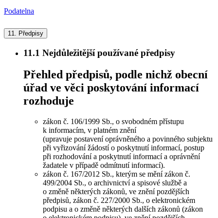
Podatelna
11.
Předpisy
11.1
Nejdůležitější používané předpisy
Přehled předpisů, podle nichž obecní
úřad ve věci poskytování informací
rozhoduje
zákon č. 106/1999 Sb., o svobodném přístupu
k informacím, v platném znění
(upravuje postavení oprávněného a povinného subjektu
při vyřizování žádostí o poskytnutí informací, postup
při rozhodování a poskytnutí informací a oprávnění
žadatele v případě odmítnutí informací).
zákon č. 167/2012 Sb., kterým se mění zákon č.
499/2004 Sb., o archivnictví a spisové službě a
o změně některých zákonů, ve znění pozdějších
předpisů, zákon č. 227/2000 Sb., o elektronickém
podpisu a o změně některých dalších zákonů (zákon
o elektronickém podpisu), ve znění pozdějších