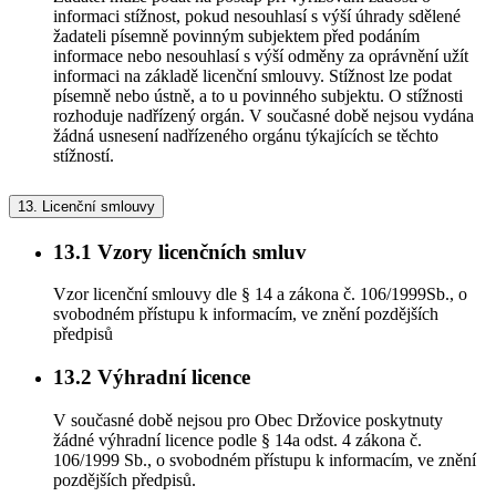
informaci stížnost, pokud nesouhlasí s výší úhrady sdělené
žadateli písemně povinným subjektem před podáním
informace nebo nesouhlasí s výší odměny za oprávnění užít
informaci na základě licenční smlouvy. Stížnost lze podat
písemně nebo ústně, a to u povinného subjektu. O stížnosti
rozhoduje nadřízený orgán. V současné době nejsou vydána
žádná usnesení nadřízeného orgánu týkajících se těchto
stížností.
13.
Licenční smlouvy
13.1
Vzory licenčních smluv
Vzor licenční smlouvy dle § 14 a zákona č. 106/1999Sb., o
svobodném přístupu k informacím, ve znění pozdějších
předpisů
13.2
Výhradní licence
V současné době nejsou pro Obec Držovice poskytnuty
žádné výhradní licence podle § 14a odst. 4 zákona č.
106/1999 Sb., o svobodném přístupu k informacím, ve znění
pozdějších předpisů.