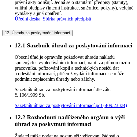
právní akty odlišují. Jedná se o statutární předpisy (statuty),
vnitřní předpisy (interní instrukce, směrnice, pokyny), veřejné
vyhlášky a jiná opatření.
Úřední deska
,
Sbírka právních předpisů
12.
Úhrady za poskytování informací
12.1
Sazebník úhrad za poskytování informací
Obecní úřad je oprávněn požadovat úhradu nákladů
spojených s vyhledáváním informací, např. za přímou mzdu
pracovníka, pořizování kopií a technických nosičů dat
a odesílání informací, přičemž vydání informace se může
podmínit zaplacením úhrady nebo zálohy.
Sazebník úhrad za poskytování informací dle zák.
č. 106/1999 Sb.
Sazebník úhrad za poskytování informací.pdf (409.23 kB)
12.2
Rozhodnutí nadřízeného orgánu o výši
úhrad za poskytnutí informací
Žadatel může podat na postup při vyřizování žádosti o