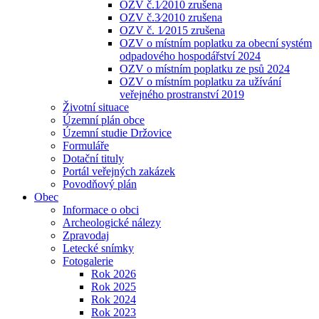
OZV č.1⁄2010 zrušena
OZV č.3⁄2010 zrušena
OZV č. 1⁄2015 zrušena
OZV o místním poplatku za obecní systém
odpadového hospodářství 2024
OZV o místním poplatku ze psů 2024
OZV o místním poplatku za užívání
veřejného prostranství 2019
Životní situace
Územní plán obce
Územní studie Držovice
Formuláře
Dotační tituly
Portál veřejných zakázek
Povodňový plán
Obec
Informace o obci
Archeologické nálezy
Zpravodaj
Letecké snímky
Fotogalerie
Rok 2026
Rok 2025
Rok 2024
Rok 2023