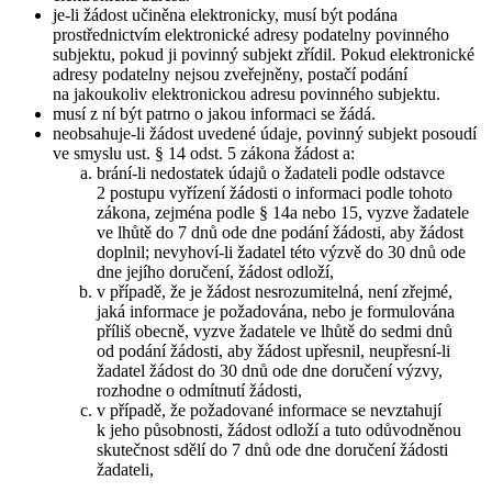
je-li žádost učiněna elektronicky, musí být podána
prostřednictvím elektronické adresy podatelny povinného
subjektu, pokud ji povinný subjekt zřídil. Pokud elektronické
adresy podatelny nejsou zveřejněny, postačí podání
na jakoukoliv elektronickou adresu povinného subjektu.
musí z ní být patrno o jakou informaci se žádá.
neobsahuje-li žádost uvedené údaje, povinný subjekt posoudí
ve smyslu ust. § 14 odst. 5 zákona žádost a:
brání-li nedostatek údajů o žadateli podle odstavce
2 postupu vyřízení žádosti o informaci podle tohoto
zákona, zejména podle § 14a nebo 15, vyzve žadatele
ve lhůtě do 7 dnů ode dne podání žádosti, aby žádost
doplnil; nevyhoví-li žadatel této výzvě do 30 dnů ode
dne jejího doručení, žádost odloží,
v případě, že je žádost nesrozumitelná, není zřejmé,
jaká informace je požadována, nebo je formulována
příliš obecně, vyzve žadatele ve lhůtě do sedmi dnů
od podání žádosti, aby žádost upřesnil, neupřesní-li
žadatel žádost do 30 dnů ode dne doručení výzvy,
rozhodne o odmítnutí žádosti,
v případě, že požadované informace se nevztahují
k jeho působnosti, žádost odloží a tuto odůvodněnou
skutečnost sdělí do 7 dnů ode dne doručení žádosti
žadateli,