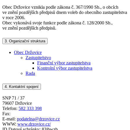
Obec Držovice vznikla podle zákona č. 367/1990 Sb., o obcích
ve znění pozdějších předpisů dnem voleb do obecního zastupitelstva
v roce 2006.
Obec vykonává svoje funkce podle zákona č. 128/2000 Sb.,
ve znění pozdějších předpisů.
3.
Organizační struktura
Obec Držovice
Zastupitelstvo
Finanční výbor zastupitelstva
Kontrolní výbor zastupitelstva
Rada
4.
Kontaktní spojení
SNP 71 / 37
79607 Držovice
Telefon:
582 333 398
Fax:
E-mail:
podatelna@drzovice.cz
WWW:
www.drzovice.cz/
ID Datové schránky:
83jbwzb