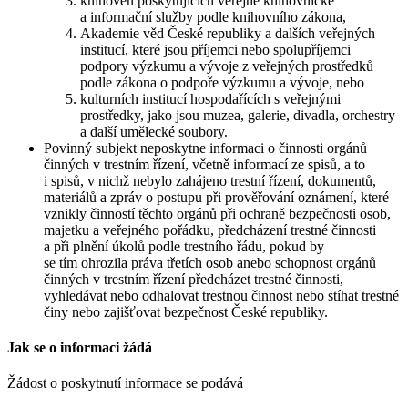
knihoven poskytujících veřejné knihovnické
a informační služby podle knihovního zákona,
Akademie věd České republiky a dalších veřejných
institucí, které jsou příjemci nebo spolupříjemci
podpory výzkumu a vývoje z veřejných prostředků
podle zákona o podpoře výzkumu a vývoje, nebo
kulturních institucí hospodařících s veřejnými
prostředky, jako jsou muzea, galerie, divadla, orchestry
a další umělecké soubory.
Povinný subjekt neposkytne informaci o činnosti orgánů
činných v trestním řízení, včetně informací ze spisů, a to
i spisů, v nichž nebylo zahájeno trestní řízení, dokumentů,
materiálů a zpráv o postupu při prověřování oznámení, které
vznikly činností těchto orgánů při ochraně bezpečnosti osob,
majetku a veřejného pořádku, předcházení trestné činnosti
a při plnění úkolů podle trestního řádu, pokud by
se tím ohrozila práva třetích osob anebo schopnost orgánů
činných v trestním řízení předcházet trestné činnosti,
vyhledávat nebo odhalovat trestnou činnost nebo stíhat trestné
činy nebo zajišťovat bezpečnost České republiky.
Jak se o informaci žádá
Žádost o poskytnutí informace se podává