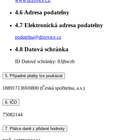
www.drzovice.cz/
4.6
Adresa podatelny
4.7
Elektronická adresa podatelny
podatelna@drzovice.cz
4.8
Datová schránka
ID Datové schránky:
83jbwzb
5.
Případné platby lze poukázat
1889171369/0800 (Česká spořitelna, a.s.)
6.
IČO
75082144
7.
Plátce daně z přidané hodnoty