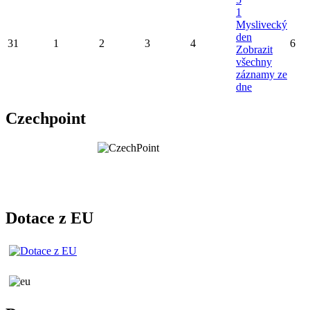
1
Myslivecký
den
31
1
2
3
4
6
Zobrazit
všechny
záznamy ze
dne
Czechpoint
Dotace z EU