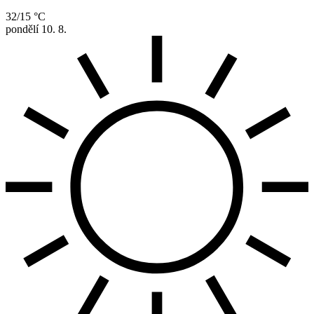
32/15 °C
pondělí
10. 8.