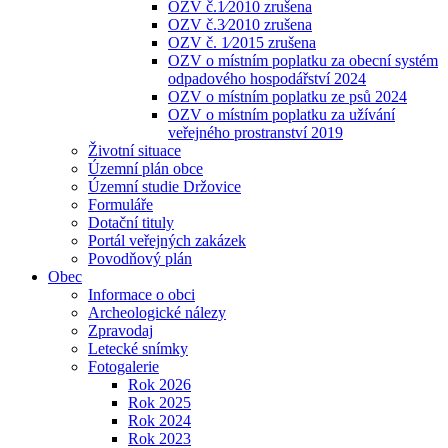
OZV č.1⁄2010 zrušena
OZV č.3⁄2010 zrušena
OZV č. 1⁄2015 zrušena
OZV o místním poplatku za obecní systém
odpadového hospodářství 2024
OZV o místním poplatku ze psů 2024
OZV o místním poplatku za užívání
veřejného prostranství 2019
Životní situace
Územní plán obce
Územní studie Držovice
Formuláře
Dotační tituly
Portál veřejných zakázek
Povodňový plán
Obec
Informace o obci
Archeologické nálezy
Zpravodaj
Letecké snímky
Fotogalerie
Rok 2026
Rok 2025
Rok 2024
Rok 2023