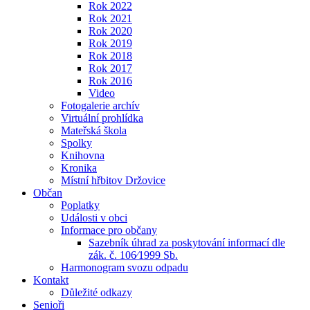
Rok 2022
Rok 2021
Rok 2020
Rok 2019
Rok 2018
Rok 2017
Rok 2016
Video
Fotogalerie archív
Virtuální prohlídka
Mateřská škola
Spolky
Knihovna
Kronika
Místní hřbitov Držovice
Občan
Poplatky
Události v obci
Informace pro občany
Sazebník úhrad za poskytování informací dle
zák. č. 106⁄1999 Sb.
Harmonogram svozu odpadu
Kontakt
Důležité odkazy
Senioři