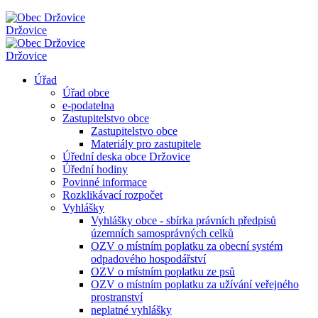
Držovice
Držovice
Úřad
Úřad obce
e-podatelna
Zastupitelstvo obce
Zastupitelstvo obce
Materiály pro zastupitele
Úřední deska obce Držovice
Úřední hodiny
Povinné informace
Rozklikávací rozpočet
Vyhlášky
Vyhlášky obce - sbírka právních předpisů
územních samosprávných celků
OZV o místním poplatku za obecní systém
odpadového hospodářství
OZV o místním poplatku ze psů
OZV o místním poplatku za užívání veřejného
prostranství
neplatné vyhlášky