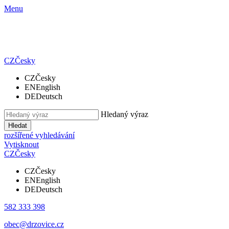
Menu
CZ
Česky
CZ
Česky
EN
English
DE
Deutsch
Hledaný výraz
Hledat
rozšířené vyhledávání
Vytisknout
CZ
Česky
CZ
Česky
EN
English
DE
Deutsch
582 333 398
obec@drzovice.cz