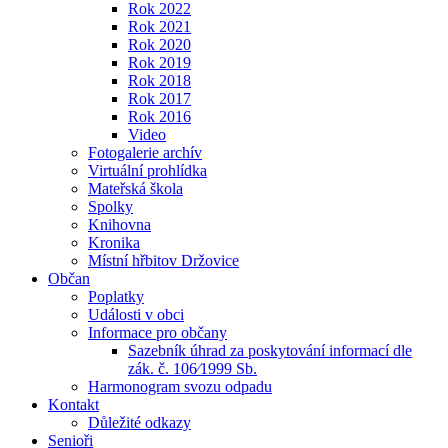
Rok 2022
Rok 2021
Rok 2020
Rok 2019
Rok 2018
Rok 2017
Rok 2016
Video
Fotogalerie archív
Virtuální prohlídka
Mateřská škola
Spolky
Knihovna
Kronika
Místní hřbitov Držovice
Občan
Poplatky
Události v obci
Informace pro občany
Sazebník úhrad za poskytování informací dle
zák. č. 106⁄1999 Sb.
Harmonogram svozu odpadu
Kontakt
Důležité odkazy
Senioři