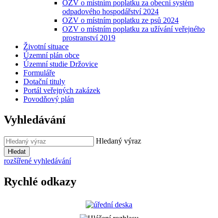
OZV o místním poplatku za obecní systém
odpadového hospodářství 2024
OZV o místním poplatku ze psů 2024
OZV o místním poplatku za užívání veřejného
prostranství 2019
Životní situace
Územní plán obce
Územní studie Držovice
Formuláře
Dotační tituly
Portál veřejných zakázek
Povodňový plán
Vyhledávání
Hledaný výraz
Hledat
rozšířené vyhledávání
Rychlé odkazy