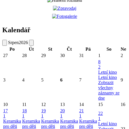
Kalendář
Srpen
2026
Po
Út
St
Čt
Pá
So
Ne
27
28
29
30
31
1
2
8
2
Letní kino
Letní kino
3
4
5
6
7
9
Zobrazit
všechny
záznamy ze
dne
10
11
12
13
14
15
16
17
18
19
20
21
22
1
1
1
1
1
1
Keramika
Keramika
Keramika
Keramika
Keramika
Letní kino
pro děti
pro děti
pro děti
pro děti
pro děti
Zobrazit
23