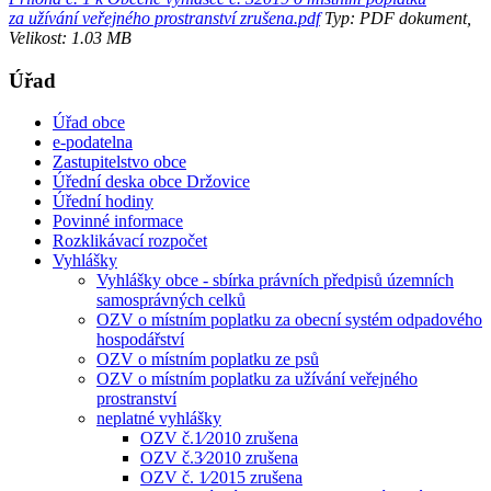
za užívání veřejného prostranství zrušena.pdf
Typ: PDF dokument,
Velikost: 1.03 MB
Úřad
Úřad obce
e-podatelna
Zastupitelstvo obce
Úřední deska obce Držovice
Úřední hodiny
Povinné informace
Rozklikávací rozpočet
Vyhlášky
Vyhlášky obce - sbírka právních předpisů územních
samosprávných celků
OZV o místním poplatku za obecní systém odpadového
hospodářství
OZV o místním poplatku ze psů
OZV o místním poplatku za užívání veřejného
prostranství
neplatné vyhlášky
OZV č.1⁄2010 zrušena
OZV č.3⁄2010 zrušena
OZV č. 1⁄2015 zrušena