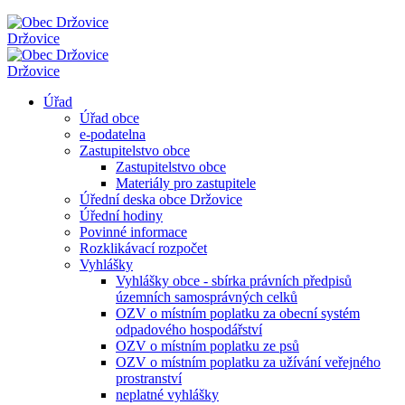
Držovice
Držovice
Úřad
Úřad obce
e-podatelna
Zastupitelstvo obce
Zastupitelstvo obce
Materiály pro zastupitele
Úřední deska obce Držovice
Úřední hodiny
Povinné informace
Rozklikávací rozpočet
Vyhlášky
Vyhlášky obce - sbírka právních předpisů
územních samosprávných celků
OZV o místním poplatku za obecní systém
odpadového hospodářství
OZV o místním poplatku ze psů
OZV o místním poplatku za užívání veřejného
prostranství
neplatné vyhlášky