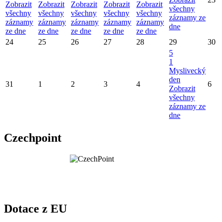
Zobrazit
Zobrazit
Zobrazit
Zobrazit
Zobrazit
všechny
všechny
všechny
všechny
všechny
všechny
záznamy ze
záznamy
záznamy
záznamy
záznamy
záznamy
dne
ze dne
ze dne
ze dne
ze dne
ze dne
24
25
26
27
28
29
30
5
1
Myslivecký
den
31
1
2
3
4
6
Zobrazit
všechny
záznamy ze
dne
Czechpoint
Dotace z EU