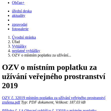
Občan+
úřední deska
aktuality
zpravodaj
fotogalerie
Úvodní stránka
Úřad
Vyhlášky
neplatné vyhlášky
OZV o místním poplatku za užívání...
OZV o místním poplatku za
užívání veřejného prostranství
2019
OZV č. 32019 místním poplatku za užívání veřejného prostranství
zrušena.pdf
Typ: PDF dokument, Velikost: 187.03 kB
Příloha č. 1 k Obecné vyhlášce č. 32019 o místním poplatku