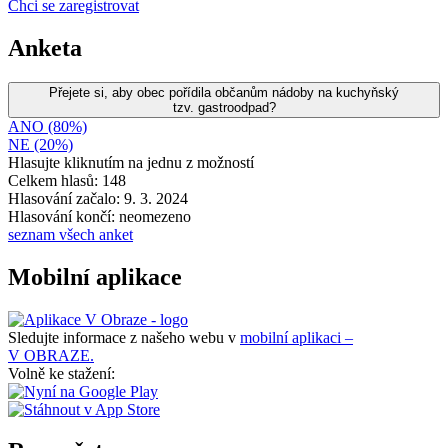
Chci se zaregistrovat
Anketa
Přejete si, aby obec pořídila občanům nádoby na kuchyňský
tzv. gastroodpad?
ANO (80%)
NE (20%)
Hlasujte kliknutím na jednu z možností
Celkem hlasů: 148
Hlasování začalo: 9. 3. 2024
Hlasování končí: neomezeno
seznam všech anket
Mobilní aplikace
Sledujte informace z našeho webu v
mobilní aplikaci –
V OBRAZE.
Volně ke stažení: