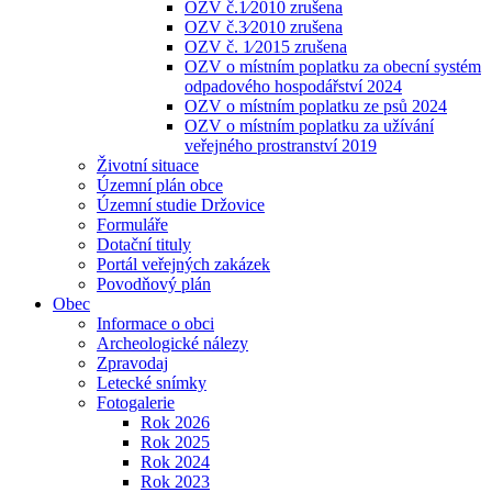
OZV č.1⁄2010 zrušena
OZV č.3⁄2010 zrušena
OZV č. 1⁄2015 zrušena
OZV o místním poplatku za obecní systém
odpadového hospodářství 2024
OZV o místním poplatku ze psů 2024
OZV o místním poplatku za užívání
veřejného prostranství 2019
Životní situace
Územní plán obce
Územní studie Držovice
Formuláře
Dotační tituly
Portál veřejných zakázek
Povodňový plán
Obec
Informace o obci
Archeologické nálezy
Zpravodaj
Letecké snímky
Fotogalerie
Rok 2026
Rok 2025
Rok 2024
Rok 2023