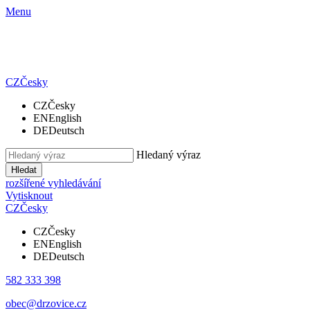
Menu
CZ
Česky
CZ
Česky
EN
English
DE
Deutsch
Hledaný výraz
Hledat
rozšířené vyhledávání
Vytisknout
CZ
Česky
CZ
Česky
EN
English
DE
Deutsch
582 333 398
obec@drzovice.cz