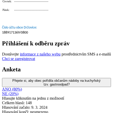
Čtvrtek: ----------------------------------
Pátek: ----------------------------------
Číslo účtu obce Držovice:
1889171369/0800
Přihlášení k odběru zpráv
Dostávejte
informace z našeho webu
prostřednictvím SMS a e-mailů
Chci se zaregistrovat
Anketa
Přejete si, aby obec pořídila občanům nádoby na kuchyňský
tzv. gastroodpad?
ANO (80%)
NE (20%)
Hlasujte kliknutím na jednu z možností
Celkem hlasů: 148
Hlasování začalo: 9. 3. 2024
Hlasování končí: neomezeno