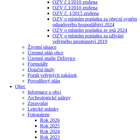
OZV č.1⁄2010 zrušena
OZV č.3⁄2010 zrušena
OZV č. 1⁄2015 zrušena
OZV o místním poplatku za obecní systém
odpadového hospodářství 2024
OZV o místním poplatku ze psů 2024
OZV o místním poplatku za užívání
veřejného prostranství 2019
Životní situace
Územní plán obce
Územní studie Držovice
Formuláře
Dotační tituly
Portál veřejných zakázek
Povodňový plán
Obec
Informace o obci
Archeologické nálezy
Zpravodaj
Letecké snímky
Fotogalerie
Rok 2026
Rok 2025
Rok 2024
Rok 2023