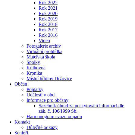
Rok 2022
Rok 2021
Rok 2020
Rok 2019
Rok 2018
Rok 2017
Rok 2016
Video
Fotogalerie archív
Virtuální prohlídka
Mateřská škola
Spolky
Knihovna
Kronika
Místní hřbitov Držovice
Občan
Poplatky
Události v obci
Informace pro občany
Sazebník úhrad za poskytování informací dle
zák. č. 106⁄1999 Sb.
Harmonogram svozu odpadu
Kontakt
Důležité odkazy
Senioři