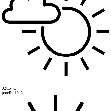
32/15 °C
pondělí
10. 8.