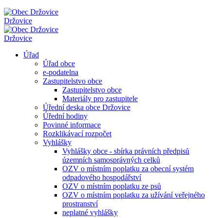
Držovice
Držovice
Úřad
Úřad obce
e-podatelna
Zastupitelstvo obce
Zastupitelstvo obce
Materiály pro zastupitele
Úřední deska obce Držovice
Úřední hodiny
Povinné informace
Rozklikávací rozpočet
Vyhlášky
Vyhlášky obce - sbírka právních předpisů
územních samosprávných celků
OZV o místním poplatku za obecní systém
odpadového hospodářství
OZV o místním poplatku ze psů
OZV o místním poplatku za užívání veřejného
prostranství
neplatné vyhlášky