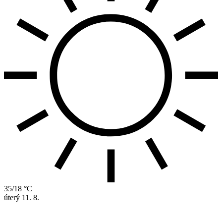
35/18 °C
úterý
11. 8.