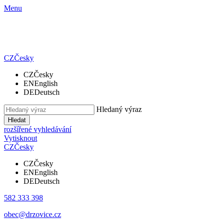
Menu
CZ
Česky
CZ
Česky
EN
English
DE
Deutsch
Hledaný výraz
Hledat
rozšířené vyhledávání
Vytisknout
CZ
Česky
CZ
Česky
EN
English
DE
Deutsch
582 333 398
obec@drzovice.cz