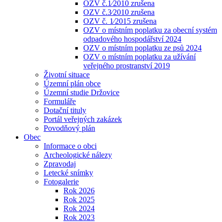
OZV č.1⁄2010 zrušena
OZV č.3⁄2010 zrušena
OZV č. 1⁄2015 zrušena
OZV o místním poplatku za obecní systém
odpadového hospodářství 2024
OZV o místním poplatku ze psů 2024
OZV o místním poplatku za užívání
veřejného prostranství 2019
Životní situace
Územní plán obce
Územní studie Držovice
Formuláře
Dotační tituly
Portál veřejných zakázek
Povodňový plán
Obec
Informace o obci
Archeologické nálezy
Zpravodaj
Letecké snímky
Fotogalerie
Rok 2026
Rok 2025
Rok 2024
Rok 2023