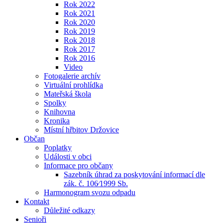
Rok 2022
Rok 2021
Rok 2020
Rok 2019
Rok 2018
Rok 2017
Rok 2016
Video
Fotogalerie archív
Virtuální prohlídka
Mateřská škola
Spolky
Knihovna
Kronika
Místní hřbitov Držovice
Občan
Poplatky
Události v obci
Informace pro občany
Sazebník úhrad za poskytování informací dle
zák. č. 106⁄1999 Sb.
Harmonogram svozu odpadu
Kontakt
Důležité odkazy
Senioři