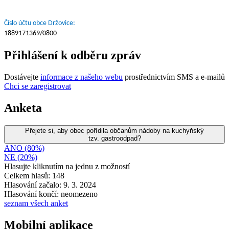
Číslo účtu obce Držovice:
1889171369/0800
Přihlášení k odběru zpráv
Dostávejte
informace z našeho webu
prostřednictvím SMS a e-mailů
Chci se zaregistrovat
Anketa
Přejete si, aby obec pořídila občanům nádoby na kuchyňský
tzv. gastroodpad?
ANO (80%)
NE (20%)
Hlasujte kliknutím na jednu z možností
Celkem hlasů: 148
Hlasování začalo: 9. 3. 2024
Hlasování končí: neomezeno
seznam všech anket
Mobilní aplikace