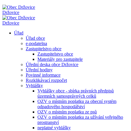
Držovice
Držovice
Úřad
Úřad obce
e-podatelna
Zastupitelstvo obce
Zastupitelstvo obce
Materiály pro zastupitele
Úřední deska obce Držovice
Úřední hodiny
Povinné informace
Rozklikávací rozpočet
Vyhlášky
Vyhlášky obce - sbírka právních předpisů
územních samosprávných celků
OZV o místním poplatku za obecní systém
odpadového hospodářství
OZV o místním poplatku ze psů
OZV o místním poplatku za užívání veřejného
prostranství
neplatné vyhlášky