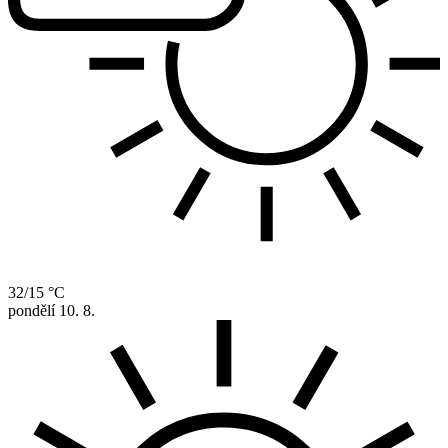
32/15 °C
pondělí
10. 8.