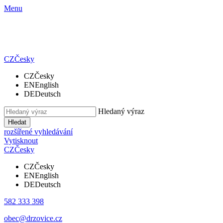
Menu
CZ
Česky
CZ
Česky
EN
English
DE
Deutsch
Hledaný výraz
Hledat
rozšířené vyhledávání
Vytisknout
CZ
Česky
CZ
Česky
EN
English
DE
Deutsch
582 333 398
obec@drzovice.cz