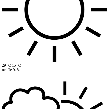
29 °C
15 °C
neděle
9. 8.