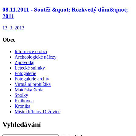
08.11.2011 - Soutěž &quot; Rozkvetlý dům&quot;
2011
13. 3. 2013
Obec
Informace o obci
Archeologické nálezy
Zpravodaj
Letecké snímky
Fotogalerie
Fotogalerie archív
Virtuální prohlídka
Mateřská škola
Spolky
Knihovna
Kronika
Místní hřbitov Držovice
Vyhledávání