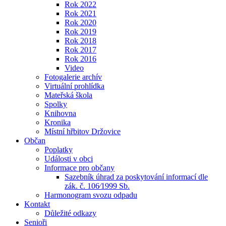
Rok 2022
Rok 2021
Rok 2020
Rok 2019
Rok 2018
Rok 2017
Rok 2016
Video
Fotogalerie archív
Virtuální prohlídka
Mateřská škola
Spolky
Knihovna
Kronika
Místní hřbitov Držovice
Občan
Poplatky
Události v obci
Informace pro občany
Sazebník úhrad za poskytování informací dle
zák. č. 106⁄1999 Sb.
Harmonogram svozu odpadu
Kontakt
Důležité odkazy
Senioři