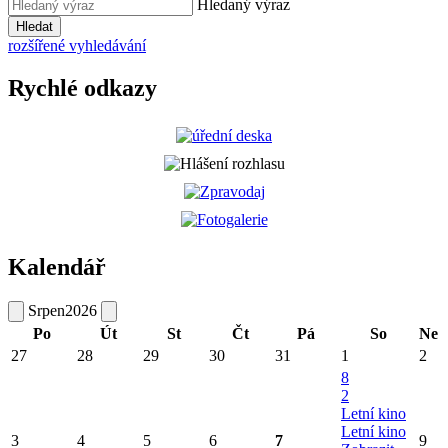
Hledaný výraz
Hledat
rozšířené vyhledávání
Rychlé odkazy
Kalendář
Srpen
2026
Po
Út
St
Čt
Pá
So
Ne
27
28
29
30
31
1
2
8
2
Letní kino
Letní kino
3
4
5
6
7
9