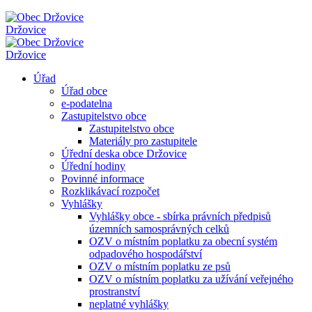
Držovice
Držovice
Úřad
Úřad obce
e-podatelna
Zastupitelstvo obce
Zastupitelstvo obce
Materiály pro zastupitele
Úřední deska obce Držovice
Úřední hodiny
Povinné informace
Rozklikávací rozpočet
Vyhlášky
Vyhlášky obce - sbírka právních předpisů
územních samosprávných celků
OZV o místním poplatku za obecní systém
odpadového hospodářství
OZV o místním poplatku ze psů
OZV o místním poplatku za užívání veřejného
prostranství
neplatné vyhlášky