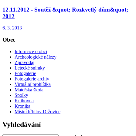
12.11.2012 - Soutěž &quot; Rozkvetlý dům&quot;
2012
6. 3. 2013
Obec
Informace o obci
Archeologické nálezy
Zpravodaj
Letecké snímky
Fotogalerie
Fotogalerie archív
Virtuální prohlídka
Mateřská škola
Spolky
Knihovna
Kronika
Místní hřbitov Držovice
Vyhledávání