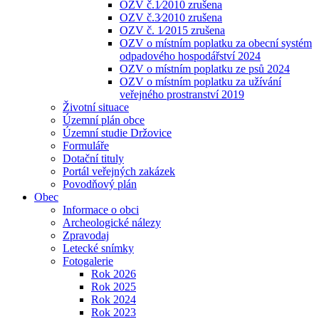
OZV č.1⁄2010 zrušena
OZV č.3⁄2010 zrušena
OZV č. 1⁄2015 zrušena
OZV o místním poplatku za obecní systém
odpadového hospodářství 2024
OZV o místním poplatku ze psů 2024
OZV o místním poplatku za užívání
veřejného prostranství 2019
Životní situace
Územní plán obce
Územní studie Držovice
Formuláře
Dotační tituly
Portál veřejných zakázek
Povodňový plán
Obec
Informace o obci
Archeologické nálezy
Zpravodaj
Letecké snímky
Fotogalerie
Rok 2026
Rok 2025
Rok 2024
Rok 2023