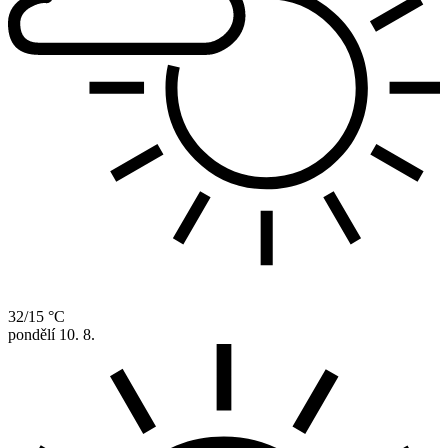
32/15 °C
pondělí
10. 8.