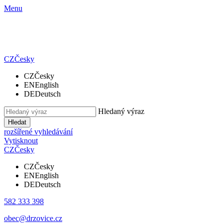
Menu
CZ
Česky
CZ
Česky
EN
English
DE
Deutsch
Hledaný výraz
Hledat
rozšířené vyhledávání
Vytisknout
CZ
Česky
CZ
Česky
EN
English
DE
Deutsch
582 333 398
obec@drzovice.cz