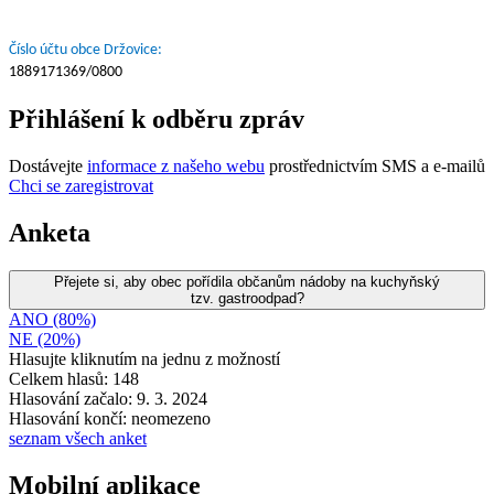
Číslo účtu obce Držovice:
1889171369/0800
Přihlášení k odběru zpráv
Dostávejte
informace z našeho webu
prostřednictvím SMS a e-mailů
Chci se zaregistrovat
Anketa
Přejete si, aby obec pořídila občanům nádoby na kuchyňský
tzv. gastroodpad?
ANO (80%)
NE (20%)
Hlasujte kliknutím na jednu z možností
Celkem hlasů: 148
Hlasování začalo: 9. 3. 2024
Hlasování končí: neomezeno
seznam všech anket
Mobilní aplikace