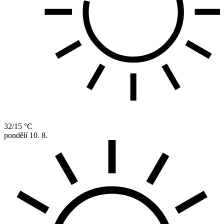
32/15 °C
pondělí
10. 8.