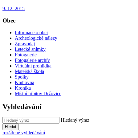
9. 12. 2015
Obec
Informace o obci
Archeologické nálezy
Zpravodaj
Letecké snímky
Fotogalerie
Fotogalerie archív
Virtuální prohlídka
Mateřská škola
Spolky
Knihovna
Kronika
Místní hřbitov Držovice
Vyhledávání
Hledaný výraz
Hledat
rozšířené vyhledávání