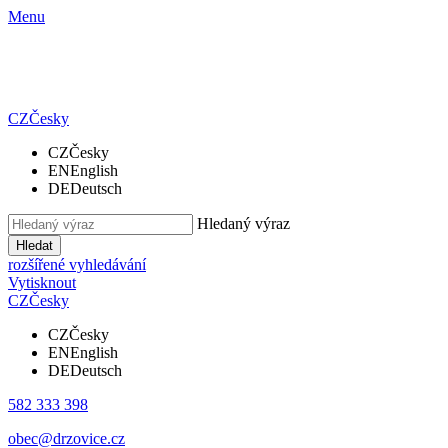
Menu
CZ
Česky
CZ
Česky
EN
English
DE
Deutsch
Hledaný výraz
Hledat
rozšířené vyhledávání
Vytisknout
CZ
Česky
CZ
Česky
EN
English
DE
Deutsch
582 333 398
obec@drzovice.cz