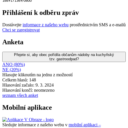
1889171369/0800
Přihlášení k odběru zpráv
Dostávejte
informace z našeho webu
prostřednictvím SMS a e-mailů
Chci se zaregistrovat
Anketa
Přejete si, aby obec pořídila občanům nádoby na kuchyňský
tzv. gastroodpad?
ANO (80%)
NE (20%)
Hlasujte kliknutím na jednu z možností
Celkem hlasů: 148
Hlasování začalo: 9. 3. 2024
Hlasování končí: neomezeno
seznam všech anket
Mobilní aplikace
Sledujte informace z našeho webu v
mobilní aplikaci –