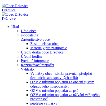
Držovice
Držovice
Úřad
Úřad obce
e-podatelna
Zastupitelstvo obce
Zastupitelstvo obce
Materiály pro zastupitele
Úřední deska obce Držovice
Úřední hodiny
Povinné informace
Rozklikávací rozpočet
Vyhlášky
Vyhlášky obce - sbírka právních předpisů
územních samosprávných celků
OZV o místním poplatku za obecní systém
odpadového hospodářství
OZV o místním poplatku ze psů
OZV o místním poplatku za užívání veřejného
prostranství
neplatné vyhlášky