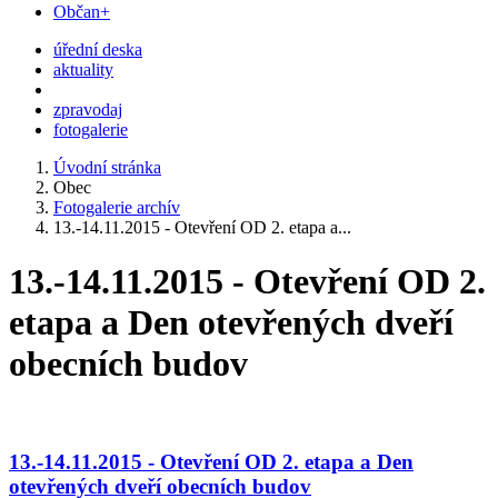
Občan+
úřední deska
aktuality
zpravodaj
fotogalerie
Úvodní stránka
Obec
Fotogalerie archív
13.-14.11.2015 - Otevření OD 2. etapa a...
13.-14.11.2015 - Otevření OD 2.
etapa a Den otevřených dveří
obecních budov
13.-14.11.2015 - Otevření OD 2. etapa a Den
otevřených dveří obecních budov