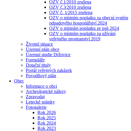
OZV č.1⁄2010 zrušena
OZV č.3⁄2010 zrušena
OZV č. 1⁄2015 zrušena
OZV o místním poplatku za obecní systém
odpadového hospodářství 2024
OZV o místním poplatku ze psů 2024
OZV o místním poplatku za užívání
veřejného prostranství 2019
Životní situace
Územní plán obce
Územní studie Držovice
Formuláře
Dotační tituly
Portál veřejných zakázek
Povodňový plán
Obec
Informace o obci
Archeologické nálezy
Zpravodaj
Letecké snímky
Fotogalerie
Rok 2026
Rok 2025
Rok 2024
Rok 2023