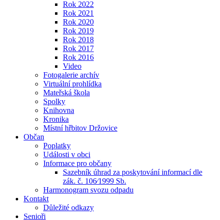
Rok 2022
Rok 2021
Rok 2020
Rok 2019
Rok 2018
Rok 2017
Rok 2016
Video
Fotogalerie archív
Virtuální prohlídka
Mateřská škola
Spolky
Knihovna
Kronika
Místní hřbitov Držovice
Občan
Poplatky
Události v obci
Informace pro občany
Sazebník úhrad za poskytování informací dle
zák. č. 106⁄1999 Sb.
Harmonogram svozu odpadu
Kontakt
Důležité odkazy
Senioři