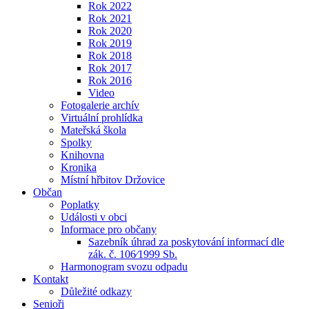
Rok 2022
Rok 2021
Rok 2020
Rok 2019
Rok 2018
Rok 2017
Rok 2016
Video
Fotogalerie archív
Virtuální prohlídka
Mateřská škola
Spolky
Knihovna
Kronika
Místní hřbitov Držovice
Občan
Poplatky
Události v obci
Informace pro občany
Sazebník úhrad za poskytování informací dle
zák. č. 106⁄1999 Sb.
Harmonogram svozu odpadu
Kontakt
Důležité odkazy
Senioři