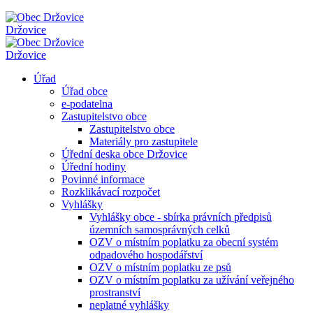
Držovice
Držovice
Úřad
Úřad obce
e-podatelna
Zastupitelstvo obce
Zastupitelstvo obce
Materiály pro zastupitele
Úřední deska obce Držovice
Úřední hodiny
Povinné informace
Rozklikávací rozpočet
Vyhlášky
Vyhlášky obce - sbírka právních předpisů
územních samosprávných celků
OZV o místním poplatku za obecní systém
odpadového hospodářství
OZV o místním poplatku ze psů
OZV o místním poplatku za užívání veřejného
prostranství
neplatné vyhlášky