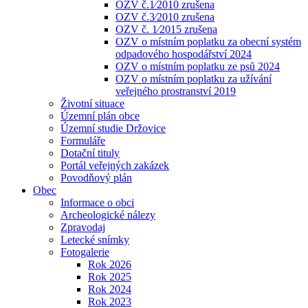
OZV č.1⁄2010 zrušena
OZV č.3⁄2010 zrušena
OZV č. 1⁄2015 zrušena
OZV o místním poplatku za obecní systém
odpadového hospodářství 2024
OZV o místním poplatku ze psů 2024
OZV o místním poplatku za užívání
veřejného prostranství 2019
Životní situace
Územní plán obce
Územní studie Držovice
Formuláře
Dotační tituly
Portál veřejných zakázek
Povodňový plán
Obec
Informace o obci
Archeologické nálezy
Zpravodaj
Letecké snímky
Fotogalerie
Rok 2026
Rok 2025
Rok 2024
Rok 2023