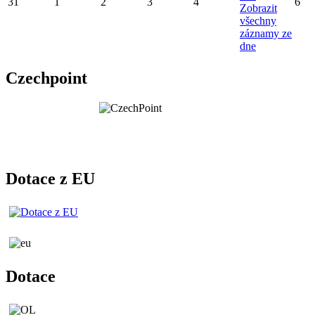
31
1
2
3
4
6
Zobrazit
všechny
záznamy ze
dne
Czechpoint
Dotace z EU
Dotace