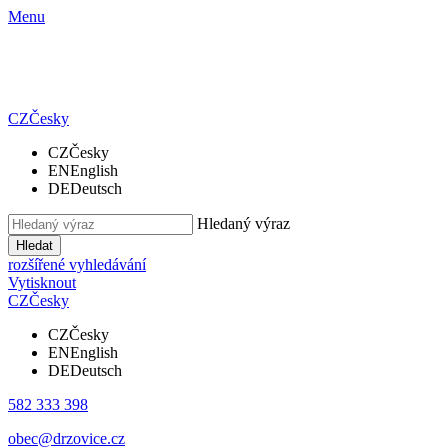
Menu
CZ
Česky
CZ
Česky
EN
English
DE
Deutsch
Hledaný výraz
Hledat
rozšířené vyhledávání
Vytisknout
CZ
Česky
CZ
Česky
EN
English
DE
Deutsch
582 333 398
obec@drzovice.cz