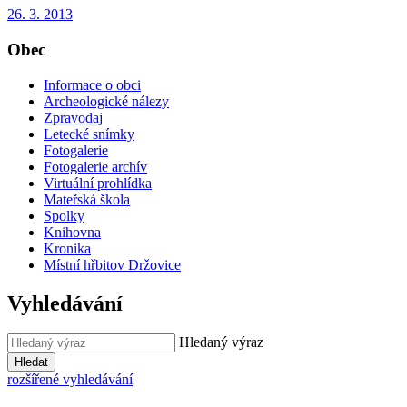
26. 3. 2013
Obec
Informace o obci
Archeologické nálezy
Zpravodaj
Letecké snímky
Fotogalerie
Fotogalerie archív
Virtuální prohlídka
Mateřská škola
Spolky
Knihovna
Kronika
Místní hřbitov Držovice
Vyhledávání
Hledaný výraz
Hledat
rozšířené vyhledávání