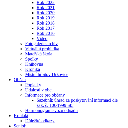
Rok 2022
Rok 2021
Rok 2020
Rok 2019
Rok 2018
Rok 2017
Rok 2016
Video
Fotogalerie archív
Virtuální prohlídka
Mateřská škola
Spolky
Knihovna
Kronika
Místní hřbitov Držovice
Občan
Poplatky
Události v obci
Informace pro občany
Sazebník úhrad za poskytování informací dle
zák. č. 106⁄1999 Sb.
Harmonogram svozu odpadu
Kontakt
Důležité odkazy
Senioři