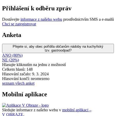
Přihlášení k odběru zpráv
Dostávejte
informace z našeho webu
prostřednictvím SMS a e-mailů
Chci se zaregistrovat
Anketa
Přejete si, aby obec pořídila občanům nádoby na kuchyňský
tzv. gastroodpad?
ANO (80%)
NE (20%)
Hlasujte kliknutím na jednu z možností
Celkem hlasů: 148
Hlasování začalo: 9. 3. 2024
Hlasování končí: neomezeno
seznam všech anket
Mobilní aplikace
Sledujte informace z našeho webu v
mobilní aplikaci –
V OBRAZE.