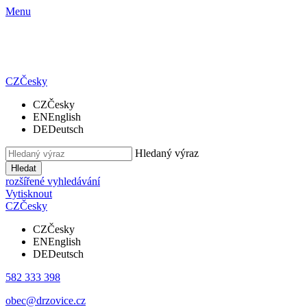
Menu
CZ
Česky
CZ
Česky
EN
English
DE
Deutsch
Hledaný výraz
Hledat
rozšířené vyhledávání
Vytisknout
CZ
Česky
CZ
Česky
EN
English
DE
Deutsch
582 333 398
obec@drzovice.cz