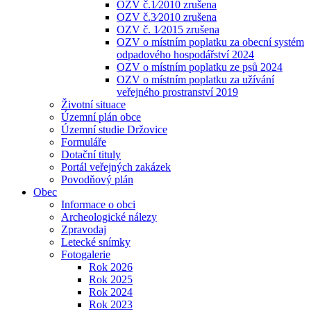
OZV č.1⁄2010 zrušena
OZV č.3⁄2010 zrušena
OZV č. 1⁄2015 zrušena
OZV o místním poplatku za obecní systém
odpadového hospodářství 2024
OZV o místním poplatku ze psů 2024
OZV o místním poplatku za užívání
veřejného prostranství 2019
Životní situace
Územní plán obce
Územní studie Držovice
Formuláře
Dotační tituly
Portál veřejných zakázek
Povodňový plán
Obec
Informace o obci
Archeologické nálezy
Zpravodaj
Letecké snímky
Fotogalerie
Rok 2026
Rok 2025
Rok 2024
Rok 2023