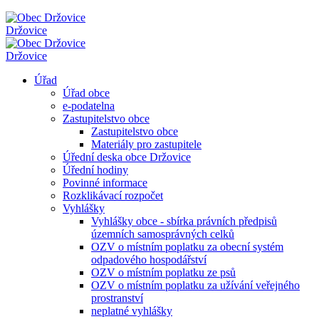
Držovice
Držovice
Úřad
Úřad obce
e-podatelna
Zastupitelstvo obce
Zastupitelstvo obce
Materiály pro zastupitele
Úřední deska obce Držovice
Úřední hodiny
Povinné informace
Rozklikávací rozpočet
Vyhlášky
Vyhlášky obce - sbírka právních předpisů
územních samosprávných celků
OZV o místním poplatku za obecní systém
odpadového hospodářství
OZV o místním poplatku ze psů
OZV o místním poplatku za užívání veřejného
prostranství
neplatné vyhlášky