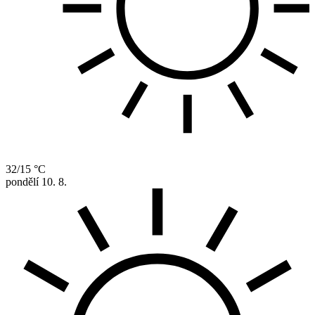
32/15 °C
pondělí
10. 8.