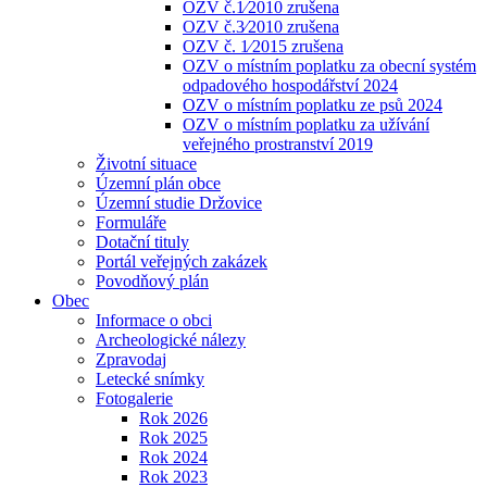
OZV č.1⁄2010 zrušena
OZV č.3⁄2010 zrušena
OZV č. 1⁄2015 zrušena
OZV o místním poplatku za obecní systém
odpadového hospodářství 2024
OZV o místním poplatku ze psů 2024
OZV o místním poplatku za užívání
veřejného prostranství 2019
Životní situace
Územní plán obce
Územní studie Držovice
Formuláře
Dotační tituly
Portál veřejných zakázek
Povodňový plán
Obec
Informace o obci
Archeologické nálezy
Zpravodaj
Letecké snímky
Fotogalerie
Rok 2026
Rok 2025
Rok 2024
Rok 2023