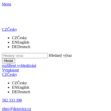
Menu
CZ
Česky
CZ
Česky
EN
English
DE
Deutsch
Hledaný výraz
Hledat
rozšířené vyhledávání
Vytisknout
CZ
Česky
CZ
Česky
EN
English
DE
Deutsch
582 333 398
obec@drzovice.cz