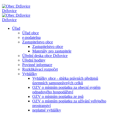
Držovice
Držovice
Úřad
Úřad obce
e-podatelna
Zastupitelstvo obce
Zastupitelstvo obce
Materiály pro zastupitele
Úřední deska obce Držovice
Úřední hodiny
Povinné informace
Rozklikávací rozpočet
Vyhlášky
Vyhlášky obce - sbírka právních předpisů
územních samosprávných celků
OZV o místním poplatku za obecní systém
odpadového hospodářství
OZV o místním poplatku ze psů
OZV o místním poplatku za užívání veřejného
prostranství
neplatné vyhlášky