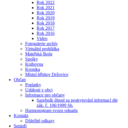
Rok 2022
Rok 2021
Rok 2020
Rok 2019
Rok 2018
Rok 2017
Rok 2016
Video
Fotogalerie archív
Virtuální prohlídka
Mateřská škola
Spolky
Knihovna
Kronika
Místní hřbitov Držovice
Občan
Poplatky
Události v obci
Informace pro občany
Sazebník úhrad za poskytování informací dle
zák. č. 106⁄1999 Sb.
Harmonogram svozu odpadu
Kontakt
Důležité odkazy
Senioři