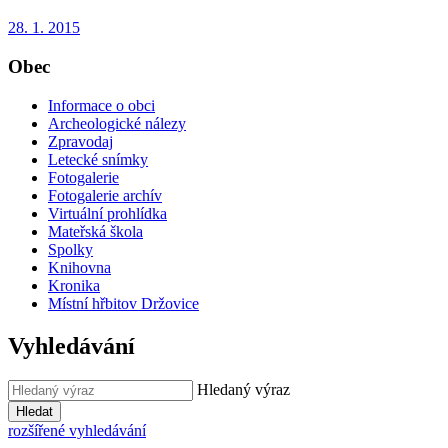
28. 1. 2015
Obec
Informace o obci
Archeologické nálezy
Zpravodaj
Letecké snímky
Fotogalerie
Fotogalerie archív
Virtuální prohlídka
Mateřská škola
Spolky
Knihovna
Kronika
Místní hřbitov Držovice
Vyhledávání
Hledaný výraz
Hledat
rozšířené vyhledávání