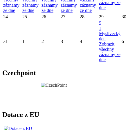
záznamy ze
záznamy
záznamy
záznamy
záznamy
záznamy
dne
ze dne
ze dne
ze dne
ze dne
ze dne
24
25
26
27
28
29
30
5
1
Myslivecký
den
31
1
2
3
4
6
Zobrazit
všechny
záznamy ze
dne
Czechpoint
Dotace z EU