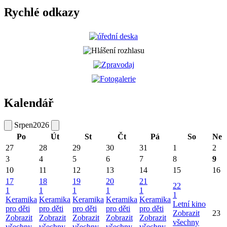
Rychlé odkazy
Kalendář
Srpen
2026
Po
Út
St
Čt
Pá
So
Ne
27
28
29
30
31
1
2
3
4
5
6
7
8
9
10
11
12
13
14
15
16
17
18
19
20
21
22
1
1
1
1
1
1
Keramika
Keramika
Keramika
Keramika
Keramika
Letní kino
pro děti
pro děti
pro děti
pro děti
pro děti
Zobrazit
23
Zobrazit
Zobrazit
Zobrazit
Zobrazit
Zobrazit
všechny
všechny
všechny
všechny
všechny
všechny