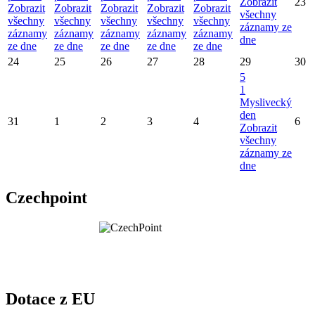
Zobrazit
23
Zobrazit
Zobrazit
Zobrazit
Zobrazit
Zobrazit
všechny
všechny
všechny
všechny
všechny
všechny
záznamy ze
záznamy
záznamy
záznamy
záznamy
záznamy
dne
ze dne
ze dne
ze dne
ze dne
ze dne
24
25
26
27
28
29
30
5
1
Myslivecký
den
31
1
2
3
4
6
Zobrazit
všechny
záznamy ze
dne
Czechpoint
Dotace z EU