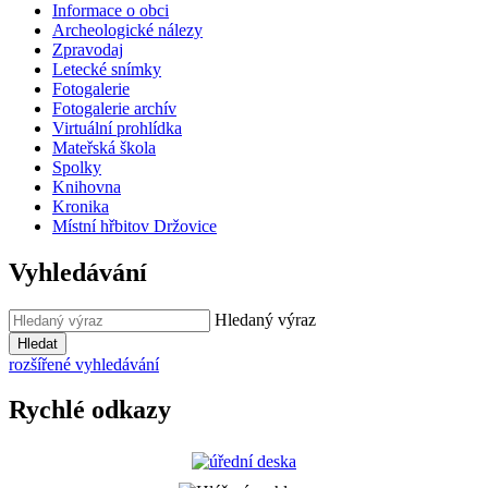
Informace o obci
Archeologické nálezy
Zpravodaj
Letecké snímky
Fotogalerie
Fotogalerie archív
Virtuální prohlídka
Mateřská škola
Spolky
Knihovna
Kronika
Místní hřbitov Držovice
Vyhledávání
Hledaný výraz
Hledat
rozšířené vyhledávání
Rychlé odkazy