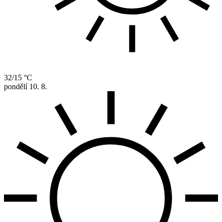
32/15 °C
pondělí
10. 8.