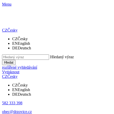
Menu
CZ
Česky
CZ
Česky
EN
English
DE
Deutsch
Hledaný výraz
Hledat
rozšířené vyhledávání
Vytisknout
CZ
Česky
CZ
Česky
EN
English
DE
Deutsch
582 333 398
obec@drzovice.cz