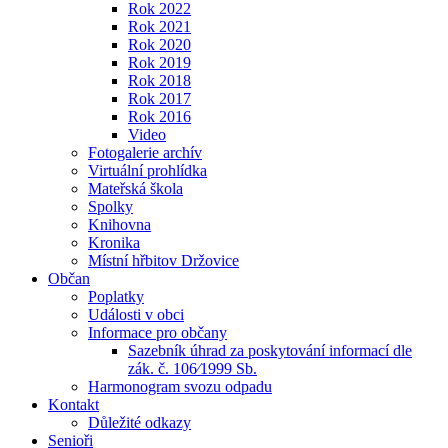
Rok 2022
Rok 2021
Rok 2020
Rok 2019
Rok 2018
Rok 2017
Rok 2016
Video
Fotogalerie archív
Virtuální prohlídka
Mateřská škola
Spolky
Knihovna
Kronika
Místní hřbitov Držovice
Občan
Poplatky
Události v obci
Informace pro občany
Sazebník úhrad za poskytování informací dle
zák. č. 106⁄1999 Sb.
Harmonogram svozu odpadu
Kontakt
Důležité odkazy
Senioři