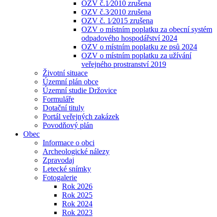
OZV č.1⁄2010 zrušena
OZV č.3⁄2010 zrušena
OZV č. 1⁄2015 zrušena
OZV o místním poplatku za obecní systém
odpadového hospodářství 2024
OZV o místním poplatku ze psů 2024
OZV o místním poplatku za užívání
veřejného prostranství 2019
Životní situace
Územní plán obce
Územní studie Držovice
Formuláře
Dotační tituly
Portál veřejných zakázek
Povodňový plán
Obec
Informace o obci
Archeologické nálezy
Zpravodaj
Letecké snímky
Fotogalerie
Rok 2026
Rok 2025
Rok 2024
Rok 2023