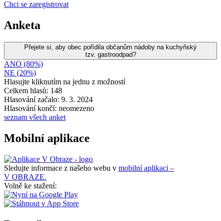
Chci se zaregistrovat
Anketa
Přejete si, aby obec pořídila občanům nádoby na kuchyňský
tzv. gastroodpad?
ANO (80%)
NE (20%)
Hlasujte kliknutím na jednu z možností
Celkem hlasů: 148
Hlasování začalo: 9. 3. 2024
Hlasování končí: neomezeno
seznam všech anket
Mobilní aplikace
Sledujte informace z našeho webu v
mobilní aplikaci –
V OBRAZE.
Volně ke stažení: