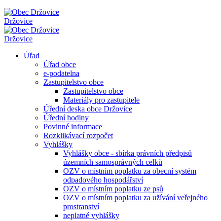
Držovice
Držovice
Úřad
Úřad obce
e-podatelna
Zastupitelstvo obce
Zastupitelstvo obce
Materiály pro zastupitele
Úřední deska obce Držovice
Úřední hodiny
Povinné informace
Rozklikávací rozpočet
Vyhlášky
Vyhlášky obce - sbírka právních předpisů
územních samosprávných celků
OZV o místním poplatku za obecní systém
odpadového hospodářství
OZV o místním poplatku ze psů
OZV o místním poplatku za užívání veřejného
prostranství
neplatné vyhlášky