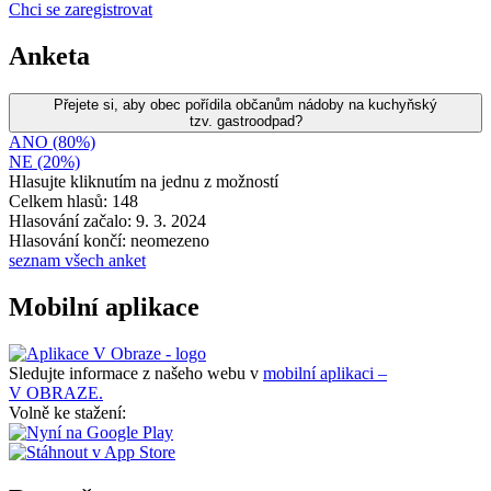
Chci se zaregistrovat
Anketa
Přejete si, aby obec pořídila občanům nádoby na kuchyňský
tzv. gastroodpad?
ANO (80%)
NE (20%)
Hlasujte kliknutím na jednu z možností
Celkem hlasů: 148
Hlasování začalo: 9. 3. 2024
Hlasování končí: neomezeno
seznam všech anket
Mobilní aplikace
Sledujte informace z našeho webu v
mobilní aplikaci –
V OBRAZE.
Volně ke stažení: