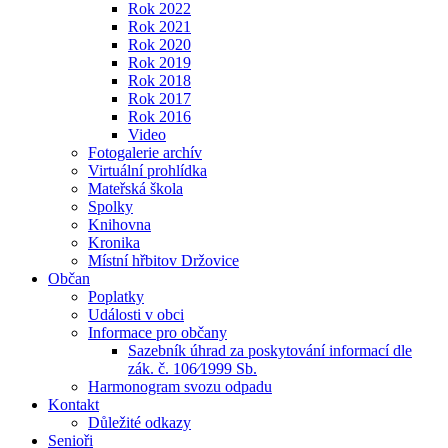
Rok 2022
Rok 2021
Rok 2020
Rok 2019
Rok 2018
Rok 2017
Rok 2016
Video
Fotogalerie archív
Virtuální prohlídka
Mateřská škola
Spolky
Knihovna
Kronika
Místní hřbitov Držovice
Občan
Poplatky
Události v obci
Informace pro občany
Sazebník úhrad za poskytování informací dle
zák. č. 106⁄1999 Sb.
Harmonogram svozu odpadu
Kontakt
Důležité odkazy
Senioři