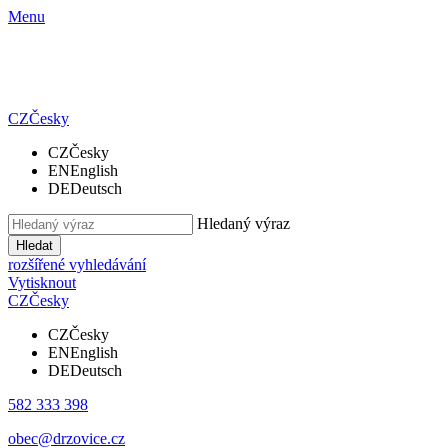
Menu
CZ
Česky
CZ
Česky
EN
English
DE
Deutsch
Hledaný výraz
Hledat
rozšířené vyhledávání
Vytisknout
CZ
Česky
CZ
Česky
EN
English
DE
Deutsch
582 333 398
obec@drzovice.cz