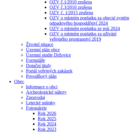
OZV č.1⁄2010 zrušena
OZV č.3⁄2010 zrušena
OZV č. 1⁄2015 zrušena
OZV o místním poplatku za obecní systém
odpadového hospodářství 2024
OZV o místním poplatku ze psů 2024
OZV o místním poplatku za užívání
veřejného prostranství 2019
Životní situace
Územní plán obce
Územní studie Držovice
Formuláře
Dotační tituly
Portál veřejných zakázek
Povodňový plán
Obec
Informace o obci
Archeologické nálezy
Zpravodaj
Letecké snímky
Fotogalerie
Rok 2026
Rok 2025
Rok 2024
Rok 2023