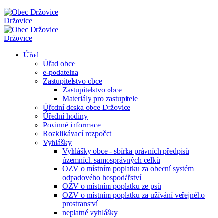
Držovice
Držovice
Úřad
Úřad obce
e-podatelna
Zastupitelstvo obce
Zastupitelstvo obce
Materiály pro zastupitele
Úřední deska obce Držovice
Úřední hodiny
Povinné informace
Rozklikávací rozpočet
Vyhlášky
Vyhlášky obce - sbírka právních předpisů
územních samosprávných celků
OZV o místním poplatku za obecní systém
odpadového hospodářství
OZV o místním poplatku ze psů
OZV o místním poplatku za užívání veřejného
prostranství
neplatné vyhlášky