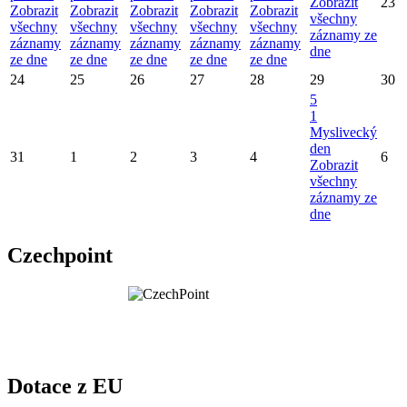
Zobrazit
23
Zobrazit
Zobrazit
Zobrazit
Zobrazit
Zobrazit
všechny
všechny
všechny
všechny
všechny
všechny
záznamy ze
záznamy
záznamy
záznamy
záznamy
záznamy
dne
ze dne
ze dne
ze dne
ze dne
ze dne
24
25
26
27
28
29
30
5
1
Myslivecký
den
31
1
2
3
4
6
Zobrazit
všechny
záznamy ze
dne
Czechpoint
Dotace z EU