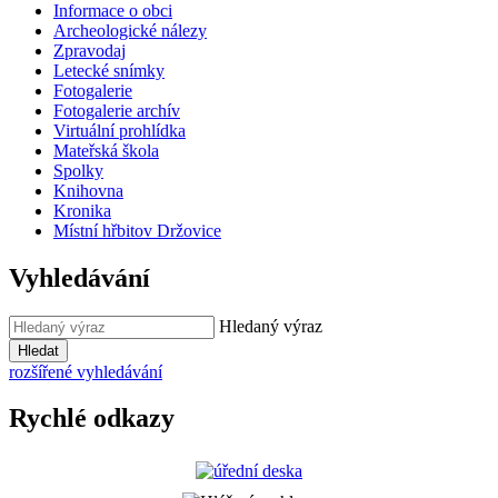
Informace o obci
Archeologické nálezy
Zpravodaj
Letecké snímky
Fotogalerie
Fotogalerie archív
Virtuální prohlídka
Mateřská škola
Spolky
Knihovna
Kronika
Místní hřbitov Držovice
Vyhledávání
Hledaný výraz
Hledat
rozšířené vyhledávání
Rychlé odkazy