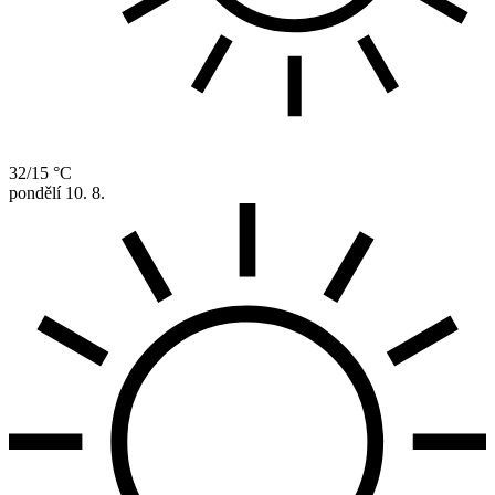
32/15 °C
pondělí
10. 8.