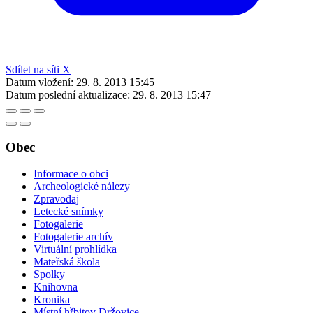
Sdílet na síti X
Datum vložení:
29. 8. 2013 15:45
Datum poslední aktualizace:
29. 8. 2013 15:47
Obec
Informace o obci
Archeologické nálezy
Zpravodaj
Letecké snímky
Fotogalerie
Fotogalerie archív
Virtuální prohlídka
Mateřská škola
Spolky
Knihovna
Kronika
Místní hřbitov Držovice