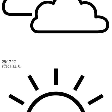
29/17 °C
středa
12. 8.