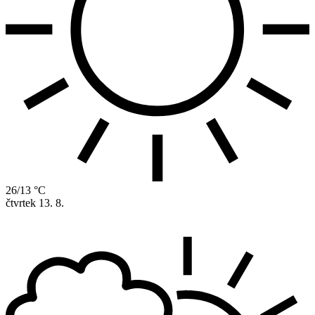
26/13 °C
čtvrtek
13. 8.