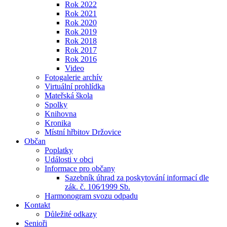
Rok 2022
Rok 2021
Rok 2020
Rok 2019
Rok 2018
Rok 2017
Rok 2016
Video
Fotogalerie archív
Virtuální prohlídka
Mateřská škola
Spolky
Knihovna
Kronika
Místní hřbitov Držovice
Občan
Poplatky
Události v obci
Informace pro občany
Sazebník úhrad za poskytování informací dle
zák. č. 106⁄1999 Sb.
Harmonogram svozu odpadu
Kontakt
Důležité odkazy
Senioři