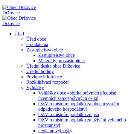
Držovice
Držovice
Úřad
Úřad obce
e-podatelna
Zastupitelstvo obce
Zastupitelstvo obce
Materiály pro zastupitele
Úřední deska obce Držovice
Úřední hodiny
Povinné informace
Rozklikávací rozpočet
Vyhlášky
Vyhlášky obce - sbírka právních předpisů
územních samosprávných celků
OZV o místním poplatku za obecní systém
odpadového hospodářství
OZV o místním poplatku ze psů
OZV o místním poplatku za užívání veřejného
prostranství
neplatné vyhlášky