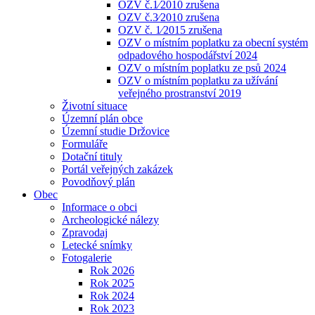
OZV č.1⁄2010 zrušena
OZV č.3⁄2010 zrušena
OZV č. 1⁄2015 zrušena
OZV o místním poplatku za obecní systém
odpadového hospodářství 2024
OZV o místním poplatku ze psů 2024
OZV o místním poplatku za užívání
veřejného prostranství 2019
Životní situace
Územní plán obce
Územní studie Držovice
Formuláře
Dotační tituly
Portál veřejných zakázek
Povodňový plán
Obec
Informace o obci
Archeologické nálezy
Zpravodaj
Letecké snímky
Fotogalerie
Rok 2026
Rok 2025
Rok 2024
Rok 2023