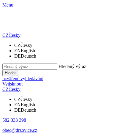
Menu
CZ
Česky
CZ
Česky
EN
English
DE
Deutsch
Hledaný výraz
Hledat
rozšířené vyhledávání
Vytisknout
CZ
Česky
CZ
Česky
EN
English
DE
Deutsch
582 333 398
obec@drzovice.cz