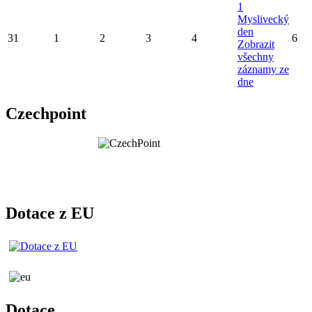
1
Myslivecký
den
31
1
2
3
4
6
Zobrazit
všechny
záznamy ze
dne
Czechpoint
Dotace z EU
Dotace