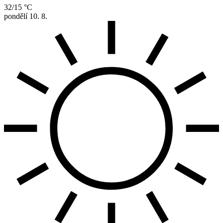
32/15 °C
pondělí
10. 8.