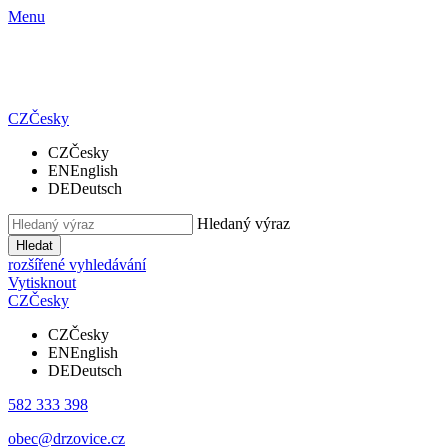
Menu
CZ
Česky
CZ
Česky
EN
English
DE
Deutsch
Hledaný výraz
Hledat
rozšířené vyhledávání
Vytisknout
CZ
Česky
CZ
Česky
EN
English
DE
Deutsch
582 333 398
obec@drzovice.cz