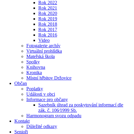
Rok 2022
Rok 2021
Rok 2020
Rok 2019
Rok 2018
Rok 2017
Rok 2016
Video
Fotogalerie archív
Virtuální prohlídka
Mateřská škola
Spolky
Knihovna
Kronika
Místní hřbitov Držovice
Občan
Poplatky
Události v obci
Informace pro občany
Sazebník úhrad za poskytování informací dle
zák. č. 106⁄1999 Sb.
Harmonogram svozu odpadu
Kontakt
Důležité odkazy
Senioři