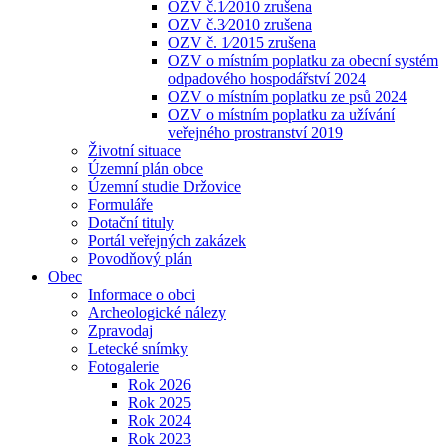
OZV č.1⁄2010 zrušena
OZV č.3⁄2010 zrušena
OZV č. 1⁄2015 zrušena
OZV o místním poplatku za obecní systém
odpadového hospodářství 2024
OZV o místním poplatku ze psů 2024
OZV o místním poplatku za užívání
veřejného prostranství 2019
Životní situace
Územní plán obce
Územní studie Držovice
Formuláře
Dotační tituly
Portál veřejných zakázek
Povodňový plán
Obec
Informace o obci
Archeologické nálezy
Zpravodaj
Letecké snímky
Fotogalerie
Rok 2026
Rok 2025
Rok 2024
Rok 2023