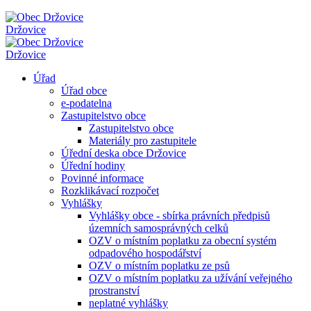
Držovice
Držovice
Úřad
Úřad obce
e-podatelna
Zastupitelstvo obce
Zastupitelstvo obce
Materiály pro zastupitele
Úřední deska obce Držovice
Úřední hodiny
Povinné informace
Rozklikávací rozpočet
Vyhlášky
Vyhlášky obce - sbírka právních předpisů
územních samosprávných celků
OZV o místním poplatku za obecní systém
odpadového hospodářství
OZV o místním poplatku ze psů
OZV o místním poplatku za užívání veřejného
prostranství
neplatné vyhlášky