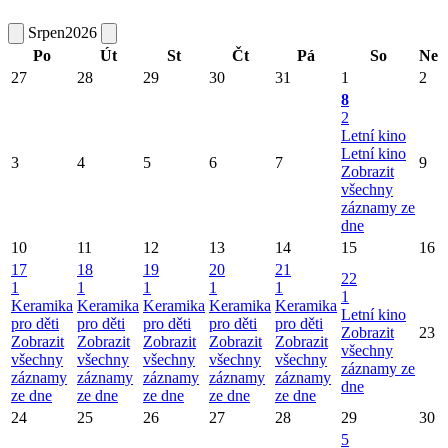
Srpen
2026
Po
Út
St
Čt
Pá
So
Ne
27
28
29
30
31
1
2
8
2
Letní kino
Letní kino
3
4
5
6
7
9
Zobrazit
všechny
záznamy ze
dne
10
11
12
13
14
15
16
17
18
19
20
21
22
1
1
1
1
1
1
Keramika
Keramika
Keramika
Keramika
Keramika
Letní kino
pro děti
pro děti
pro děti
pro děti
pro děti
Zobrazit
23
Zobrazit
Zobrazit
Zobrazit
Zobrazit
Zobrazit
všechny
všechny
všechny
všechny
všechny
všechny
záznamy ze
záznamy
záznamy
záznamy
záznamy
záznamy
dne
ze dne
ze dne
ze dne
ze dne
ze dne
24
25
26
27
28
29
30
5