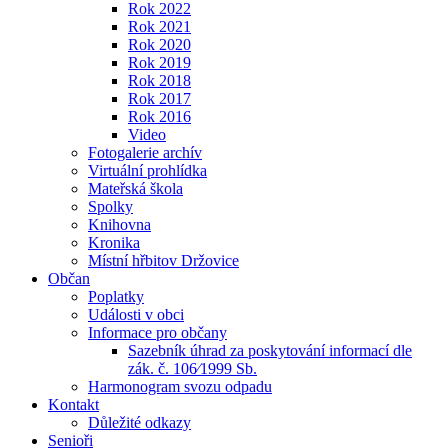
Rok 2022
Rok 2021
Rok 2020
Rok 2019
Rok 2018
Rok 2017
Rok 2016
Video
Fotogalerie archív
Virtuální prohlídka
Mateřská škola
Spolky
Knihovna
Kronika
Místní hřbitov Držovice
Občan
Poplatky
Události v obci
Informace pro občany
Sazebník úhrad za poskytování informací dle
zák. č. 106⁄1999 Sb.
Harmonogram svozu odpadu
Kontakt
Důležité odkazy
Senioři