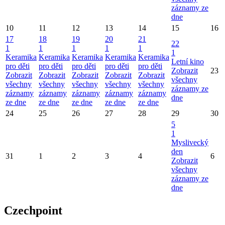
záznamy ze
dne
10
11
12
13
14
15
16
17
18
19
20
21
22
1
1
1
1
1
1
Keramika
Keramika
Keramika
Keramika
Keramika
Letní kino
pro děti
pro děti
pro děti
pro děti
pro děti
Zobrazit
23
Zobrazit
Zobrazit
Zobrazit
Zobrazit
Zobrazit
všechny
všechny
všechny
všechny
všechny
všechny
záznamy ze
záznamy
záznamy
záznamy
záznamy
záznamy
dne
ze dne
ze dne
ze dne
ze dne
ze dne
24
25
26
27
28
29
30
5
1
Myslivecký
den
31
1
2
3
4
6
Zobrazit
všechny
záznamy ze
dne
Czechpoint