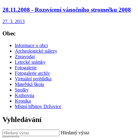
28.11.2008 - Rozsvícení vánočního stromečku 2008
27. 3. 2013
Obec
Informace o obci
Archeologické nálezy
Zpravodaj
Letecké snímky
Fotogalerie
Fotogalerie archív
Virtuální prohlídka
Mateřská škola
Spolky
Knihovna
Kronika
Místní hřbitov Držovice
Vyhledávání
Hledaný výraz