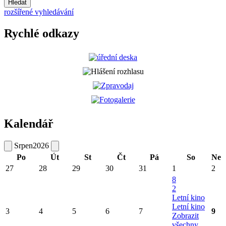
Hledat
rozšířené vyhledávání
Rychlé odkazy
Kalendář
Srpen
2026
Po
Út
St
Čt
Pá
So
Ne
27
28
29
30
31
1
2
8
2
Letní kino
Letní kino
3
4
5
6
7
9
Zobrazit
všechny