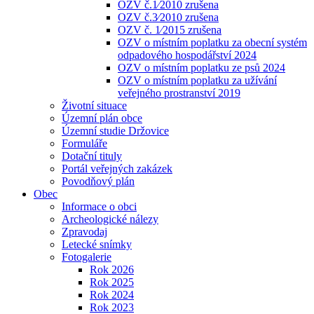
OZV č.1⁄2010 zrušena
OZV č.3⁄2010 zrušena
OZV č. 1⁄2015 zrušena
OZV o místním poplatku za obecní systém
odpadového hospodářství 2024
OZV o místním poplatku ze psů 2024
OZV o místním poplatku za užívání
veřejného prostranství 2019
Životní situace
Územní plán obce
Územní studie Držovice
Formuláře
Dotační tituly
Portál veřejných zakázek
Povodňový plán
Obec
Informace o obci
Archeologické nálezy
Zpravodaj
Letecké snímky
Fotogalerie
Rok 2026
Rok 2025
Rok 2024
Rok 2023