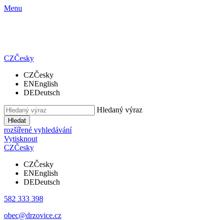
Menu
CZ
Česky
CZ
Česky
EN
English
DE
Deutsch
Hledaný výraz
Hledat
rozšířené vyhledávání
Vytisknout
CZ
Česky
CZ
Česky
EN
English
DE
Deutsch
582 333 398
obec@drzovice.cz