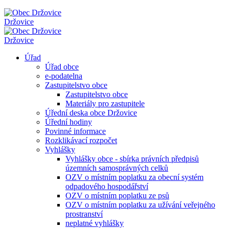
Držovice
Držovice
Úřad
Úřad obce
e-podatelna
Zastupitelstvo obce
Zastupitelstvo obce
Materiály pro zastupitele
Úřední deska obce Držovice
Úřední hodiny
Povinné informace
Rozklikávací rozpočet
Vyhlášky
Vyhlášky obce - sbírka právních předpisů
územních samosprávných celků
OZV o místním poplatku za obecní systém
odpadového hospodářství
OZV o místním poplatku ze psů
OZV o místním poplatku za užívání veřejného
prostranství
neplatné vyhlášky